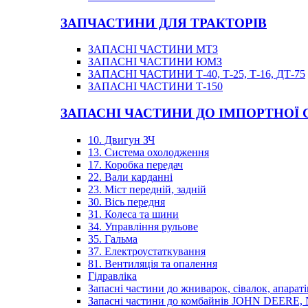
ЗАПЧАСТИНИ ДЛЯ ТРАКТОРІВ
ЗАПАСНІ ЧАСТИНИ МТЗ
ЗАПАСНІ ЧАСТИНИ ЮМЗ
ЗАПАСНІ ЧАСТИНИ Т-40, Т-25, Т-16, ДТ-75
ЗАПАСНІ ЧАСТИНИ Т-150
ЗАПАСНІ ЧАСТИНИ ДО ІМПОРТНОЇ
10. Двигун ЗЧ
13. Система охолодження
17. Коробка передач
22. Вали карданні
23. Міст передній, задній
30. Вісь передня
31. Колеса та шини
34. Управління рульове
35. Гальма
37. Електроустаткування
81. Вентиляція та опалення
Гідравліка
Запасні частини до жниварок, сівалок, апараті
Запасні частини до комбайнів JOHN DEER