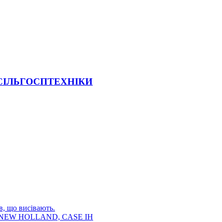
 СІЛЬГОСПТЕХНІКИ
в, що висівають.
E, NEW HOLLAND, CASE IH