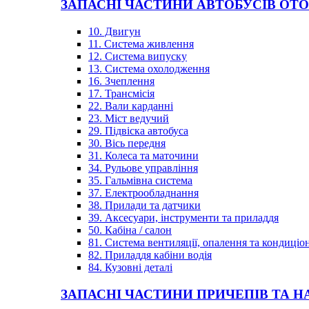
ЗАПАСНІ ЧАСТИНИ АВТОБУСІВ OT
10. Двигун
11. Система живлення
12. Система випуску
13. Система охолодження
16. Зчеплення
17. Трансмісія
22. Вали карданні
23. Міст ведучий
29. Підвіска автобуса
30. Вісь передня
31. Колеса та маточини
34. Рульове управління
35. Гальмівна система
37. Електрообладнання
38. Прилади та датчики
39. Аксесуари, інструменти та приладдя
50. Кабіна / салон
81. Система вентиляції, опалення та кондиці
82. Приладдя кабіни водія
84. Кузовні деталі
ЗАПАСНІ ЧАСТИНИ ПРИЧЕПІВ ТА Н