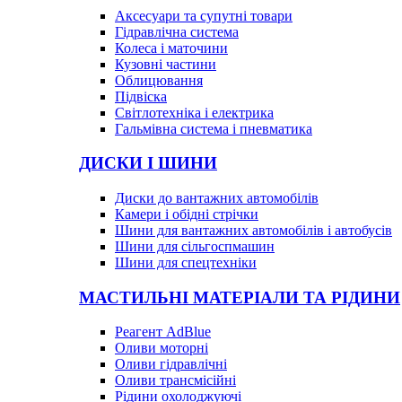
Аксесуари та супутні товари
Гідравлічна система
Колеса і маточини
Кузовні частини
Облицювання
Підвіска
Світлотехніка і електрика
Гальмівна система і пневматика
ДИСКИ І ШИНИ
Диски до вантажних автомобілів
Камери і обідні стрічки
Шини для вантажних автомобілів і автобусів
Шини для сільгоспмашин
Шини для спецтехніки
МАСТИЛЬНІ МАТЕРІАЛИ ТА РІДИНИ
Реагент AdBlue
Оливи моторні
Оливи гідравлічні
Оливи трансмісійні
Рідини охолоджуючі