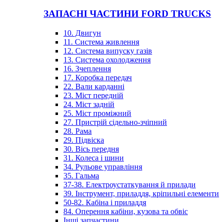
ЗАПАСНІ ЧАСТИНИ FORD TRUCKS
10. Двигун
11. Система живлення
12. Система випуску газів
13. Система охолодження
16. Зчеплення
17. Коробка передач
22. Вали карданні
23. Міст передній
24. Міст задній
25. Міст проміжний
27. Пристрій сідельно-зчіпний
28. Рама
29. Підвіска
30. Вісь передня
31. Колеса і шини
34. Рульове управління
35. Гальма
37-38. Електроустаткування й прилади
39. Інструмент, приладдя, кріпильні елементи
50-82. Кабіна і приладдя
84. Оперення кабіни, кузова та обвіс
Інші запчастини