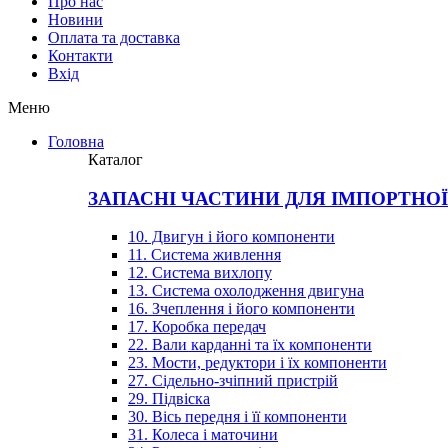
Про нас
Новини
Оплата та доставка
Контакти
Вхiд
Меню
Головна
Каталог
ЗАПАСНІ ЧАСТИНИ ДЛЯ ІМПОРТНО
10. Двигун і його компоненти
11. Система живлення
12. Система вихлопу
13. Система охолодження двигуна
16. Зчеплення і його компоненти
17. Коробка передач
22. Вали карданні та їх компоненти
23. Мости, редуктори і їх компоненти
27. Сідельно-зчіпний пристрій
29. Підвіска
30. Вісь передня і її компоненти
31. Колеса і маточини