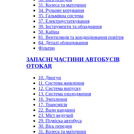
31. Колеса та маточини
34. Рульове керування
35. Гальмівна система
37. Електроустаткування
39. Інструменти та обладнання
50. Кабіна
81. Вентиляція та кондиціювання повітря
84. Деталі облицювання
Фільтри
ЗАПАСНІ ЧАСТИНИ АВТОБУСІВ
OTOKAR
10. Двигун
11. Система живлення
12. Система випуску
13. Система охолодження
16. Зчеплення
17. Трансмісія
22. Вали карданні
23. Міст ведучий
29. Підвіска автобуса
30. Вісь передня
31. Колеса та маточини