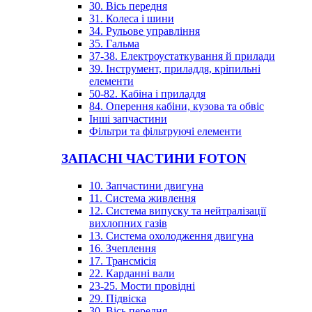
30. Вісь передня
31. Колеса і шини
34. Рульове управління
35. Гальма
37-38. Електроустаткування й прилади
39. Інструмент, приладдя, кріпильні
елементи
50-82. Кабіна і приладдя
84. Оперення кабіни, кузова та обвіс
Інші запчастини
Фільтри та фільтруючі елементи
ЗАПАСНІ ЧАСТИНИ FOTON
10. Запчастини двигуна
11. Система живлення
12. Система випуску та нейтралізації
вихлопних газів
13. Система охолодження двигуна
16. Зчеплення
17. Трансмісія
22. Карданні вали
23-25. Мости провідні
29. Підвіска
30. Вісь передня