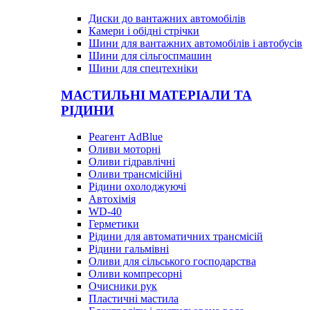
Диски до вантажних автомобілів
Камери і обідні стрічки
Шини для вантажних автомобілів і автобусів
Шини для сільгоспмашин
Шини для спецтехніки
МАСТИЛЬНІ МАТЕРІАЛИ ТА
РІДИНИ
Реагент AdBlue
Оливи моторні
Оливи гідравлічні
Оливи трансмісійні
Рідини охолоджуючі
Автохімія
WD-40
Герметики
Рідини для автоматичних трансмісій
Рідини гальмівні
Оливи для сільського господарства
Оливи компресорні
Очисники рук
Пластичні мастила