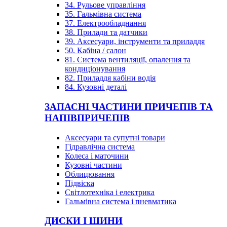
34. Рульове управління
35. Гальмівна система
37. Електрообладнання
38. Прилади та датчики
39. Аксесуари, інструменти та приладдя
50. Кабіна / салон
81. Система вентиляції, опалення та
кондиціонування
82. Приладдя кабіни водія
84. Кузовні деталі
ЗАПАСНІ ЧАСТИНИ ПРИЧЕПІВ ТА
НАПІВПРИЧЕПІВ
Аксесуари та супутні товари
Гідравлічна система
Колеса і маточини
Кузовні частини
Облицювання
Підвіска
Світлотехніка і електрика
Гальмівна система і пневматика
ДИСКИ І ШИНИ