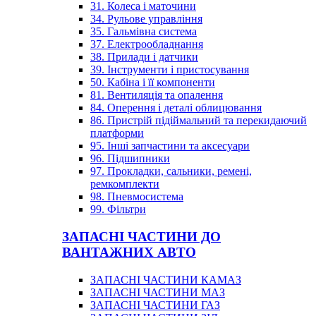
31. Колеса і маточини
34. Рульове управління
35. Гальмівна система
37. Електрообладнання
38. Прилади і датчики
39. Інструменти і пристосування
50. Кабіна і її компоненти
81. Вентиляція та опалення
84. Оперення і деталі облицювання
86. Пристрій підіймальний та перекидаючий
платформи
95. Інші запчастини та аксесуари
96. Підшипники
97. Прокладки, сальники, ремені,
ремкомплекти
98. Пневмосистема
99. Фільтри
ЗАПАСНІ ЧАСТИНИ ДО
ВАНТАЖНИХ АВТО
ЗАПАСНІ ЧАСТИНИ КАМАЗ
ЗАПАСНІ ЧАСТИНИ МАЗ
ЗАПАСНІ ЧАСТИНИ ГАЗ