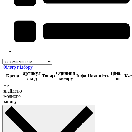
Фільтр підбору
артикул
Одиниця
Ціна,
Бренд
Товар
Інфо
Наявність
К-с
/ код
виміру
грн
Не
знайдено
жодного
запису