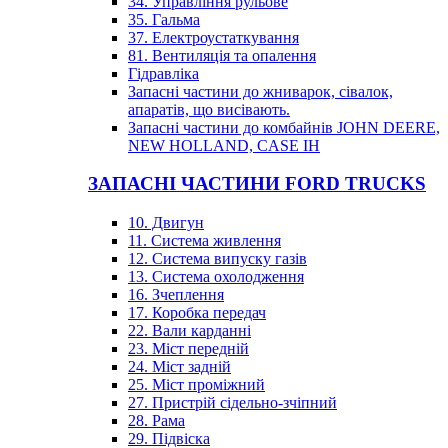
34. Управління рульове
35. Гальма
37. Електроустаткування
81. Вентиляція та опалення
Гідравліка
Запасні частини до жниварок, сівалок,
апаратів, що висівають.
Запасні частини до комбайнів JOHN DEERE,
NEW HOLLAND, CASE IH
ЗАПАСНІ ЧАСТИНИ FORD TRUCKS
10. Двигун
11. Система живлення
12. Система випуску газів
13. Система охолодження
16. Зчеплення
17. Коробка передач
22. Вали карданні
23. Міст передній
24. Міст задній
25. Міст проміжний
27. Пристрій сідельно-зчіпний
28. Рама
29. Підвіска