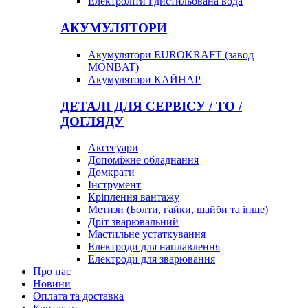
Електроліти і дистильована вода
АКУМУЛЯТОРИ
Акумулятори EUROKRAFT (завод
MONBAT)
Акумулятори КАЙНАР
ДЕТАЛІ ДЛЯ СЕРВІСУ / ТО /
ДОГЛЯДУ
Аксесуари
Допоміжне обладнання
Домкрати
Інструмент
Кріплення вантажу
Метизи (Болти, гайки, шайби та інше)
Дріт зварювальний
Мастильне устаткування
Електроди для наплавлення
Електроди для зварювання
Про нас
Новини
Оплата та доставка