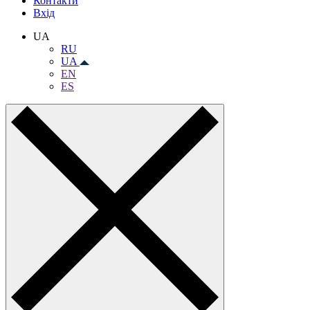
Контакти
Вхiд
UA
RU
UA
EN
ES