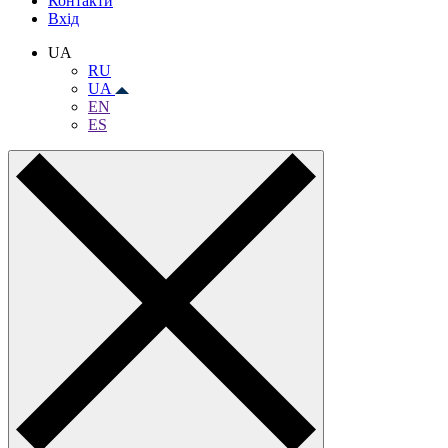
Контакти
Вхiд
UA
RU
UA
EN
ES