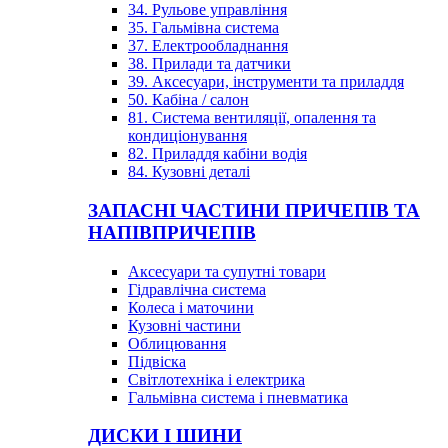
34. Рульове управління
35. Гальмівна система
37. Електрообладнання
38. Прилади та датчики
39. Аксесуари, інструменти та приладдя
50. Кабіна / салон
81. Система вентиляції, опалення та
кондиціонування
82. Приладдя кабіни водія
84. Кузовні деталі
ЗАПАСНІ ЧАСТИНИ ПРИЧЕПІВ ТА
НАПІВПРИЧЕПІВ
Аксесуари та супутні товари
Гідравлічна система
Колеса і маточини
Кузовні частини
Облицювання
Підвіска
Світлотехніка і електрика
Гальмівна система і пневматика
ДИСКИ І ШИНИ