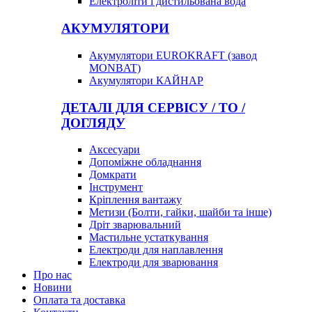
Електроліти і дистильована вода
АКУМУЛЯТОРИ
Акумулятори EUROKRAFT (завод
MONBAT)
Акумулятори КАЙНАР
ДЕТАЛІ ДЛЯ СЕРВІСУ / ТО /
ДОГЛЯДУ
Аксесуари
Допоміжне обладнання
Домкрати
Інструмент
Кріплення вантажу
Метизи (Болти, гайки, шайби та інше)
Дріт зварювальний
Мастильне устаткування
Електроди для наплавлення
Електроди для зварювання
Про нас
Новини
Оплата та доставка