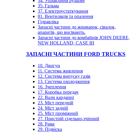
34. Управління рульове
35. Гальма
37. Електроустаткування
81. Вентиляція та опалення
Гідравліка
Запасні частини до жниварок, сівалок,
апаратів, що висівають.
Запасні частини до комбайнів JOHN DEERE,
NEW HOLLAND, CASE IH
ЗАПАСНІ ЧАСТИНИ FORD TRUCKS
10. Двигун
11. Система живлення
12. Система випуску газів
13. Система охолодження
16. Зчеплення
17. Коробка передач
22. Вали карданні
23. Міст передній
24. Міст задній
25. Міст проміжний
27. Пристрій сідельно-зчіпний
28. Рама
29. Підвіска