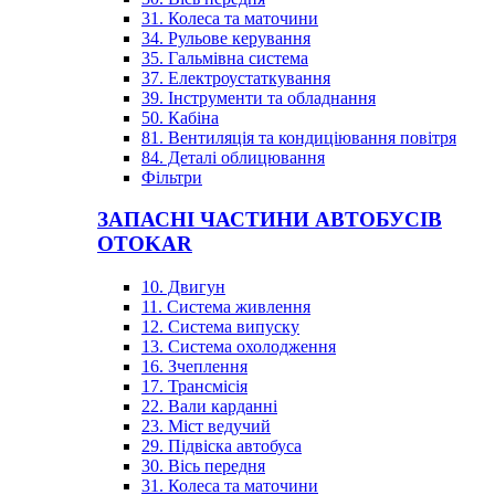
31. Колеса та маточини
34. Рульове керування
35. Гальмівна система
37. Електроустаткування
39. Інструменти та обладнання
50. Кабіна
81. Вентиляція та кондиціювання повітря
84. Деталі облицювання
Фільтри
ЗАПАСНІ ЧАСТИНИ АВТОБУСІВ
OTOKAR
10. Двигун
11. Система живлення
12. Система випуску
13. Система охолодження
16. Зчеплення
17. Трансмісія
22. Вали карданні
23. Міст ведучий
29. Підвіска автобуса
30. Вісь передня
31. Колеса та маточини