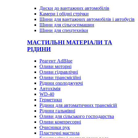
Диски до вантажних автомобілів
Камери і обідні стрічки
Шини для вантажних автомобілів і автобусів
Шини для сільгоспмашин
Шини для спецтехніки
МАСТИЛЬНІ МАТЕРІАЛИ ТА
РІДИНИ
Реагент AdBlue
Оливи моторні
Оливи гідравлічні
Оливи трансмісійні
Рідини охолоджуючі
Автохімія
WD-40
Герметики
Рідини для автоматичних трансмісій
Рідини гальмівні
Оливи для сільського господарства
Оливи компресорні
Очисники рук
Пластичні мастила