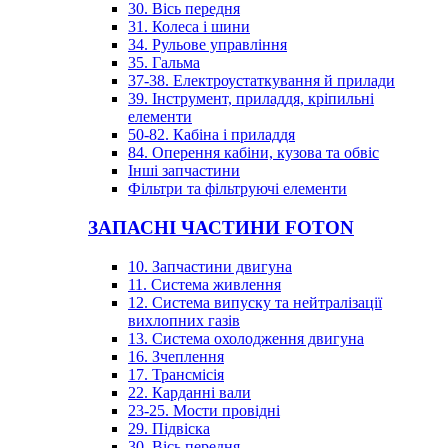
30. Вісь передня
31. Колеса і шини
34. Рульове управління
35. Гальма
37-38. Електроустаткування й прилади
39. Інструмент, приладдя, кріпильні
елементи
50-82. Кабіна і приладдя
84. Оперення кабіни, кузова та обвіс
Інші запчастини
Фільтри та фільтруючі елементи
ЗАПАСНІ ЧАСТИНИ FOTON
10. Запчастини двигуна
11. Система живлення
12. Система випуску та нейтралізації
вихлопних газів
13. Система охолодження двигуна
16. Зчеплення
17. Трансмісія
22. Карданні вали
23-25. Мости провідні
29. Підвіска
30. Вісь передня