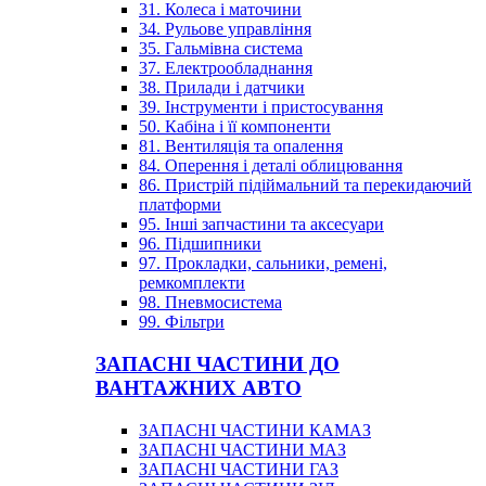
31. Колеса і маточини
34. Рульове управління
35. Гальмівна система
37. Електрообладнання
38. Прилади і датчики
39. Інструменти і пристосування
50. Кабіна і її компоненти
81. Вентиляція та опалення
84. Оперення і деталі облицювання
86. Пристрій підіймальний та перекидаючий
платформи
95. Інші запчастини та аксесуари
96. Підшипники
97. Прокладки, сальники, ремені,
ремкомплекти
98. Пневмосистема
99. Фільтри
ЗАПАСНІ ЧАСТИНИ ДО
ВАНТАЖНИХ АВТО
ЗАПАСНІ ЧАСТИНИ КАМАЗ
ЗАПАСНІ ЧАСТИНИ МАЗ
ЗАПАСНІ ЧАСТИНИ ГАЗ