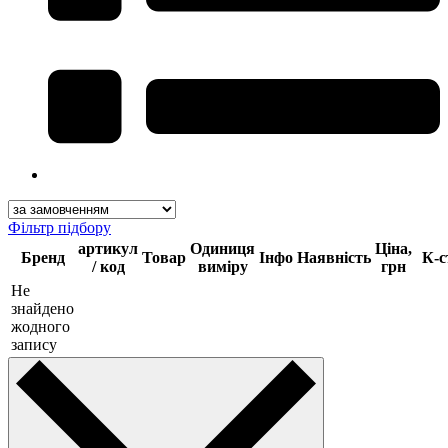
Фільтр підбору
артикул
Одиниця
Ціна,
Бренд
Товар
Інфо
Наявність
К-с
/ код
виміру
грн
Не
знайдено
жодного
запису