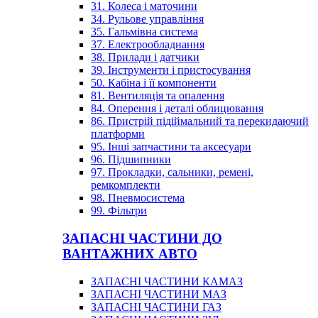
31. Колеса і маточини
34. Рульове управління
35. Гальмівна система
37. Електрообладнання
38. Прилади і датчики
39. Інструменти і пристосування
50. Кабіна і її компоненти
81. Вентиляція та опалення
84. Оперення і деталі облицювання
86. Пристрій підіймальний та перекидаючий
платформи
95. Інші запчастини та аксесуари
96. Підшипники
97. Прокладки, сальники, ремені,
ремкомплекти
98. Пневмосистема
99. Фільтри
ЗАПАСНІ ЧАСТИНИ ДО
ВАНТАЖНИХ АВТО
ЗАПАСНІ ЧАСТИНИ КАМАЗ
ЗАПАСНІ ЧАСТИНИ МАЗ
ЗАПАСНІ ЧАСТИНИ ГАЗ