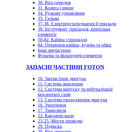
30. Вісь передня
31. Колеса і шини
34. Рульове управління
35. Гальма
37-38. Електроустаткування й прилади
39. Інструмент, приладдя, кріпильні
елементи
50-82. Кабіна і приладдя
84. Оперення кабіни, кузова та обвіс
Інші запчастини
Фільтри та фільтруючі елементи
ЗАПАСНІ ЧАСТИНИ FOTON
10. Запчастини двигуна
11. Система живлення
12. Система випуску та нейтралізації
вихлопних газів
13. Система охолодження двигуна
16. Зчеплення
17. Трансмісія
22. Карданні вали
23-25. Мости провідні
29. Підвіска
30. Вісь передня