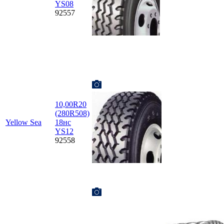
YS08
92557
10,00R20
(280R508)
Yellow Sea
18нс
YS12
92558