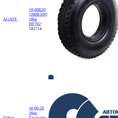
10,00R20
(280R508)
AGATE
18нс
HF702
182714
10,00-20
16нс
Taihao
Excavator