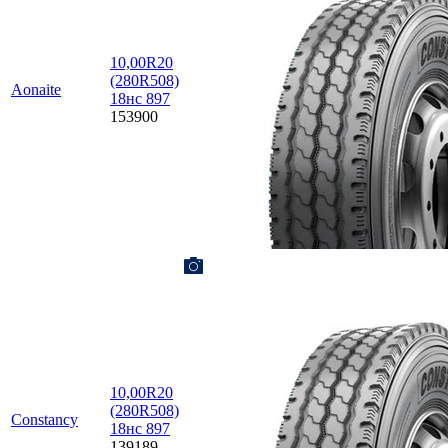
10,00R20
(280R508)
Aonaite
18нс 897
153900
10,00R20
(280R508)
Constancy
18нс 897
139189