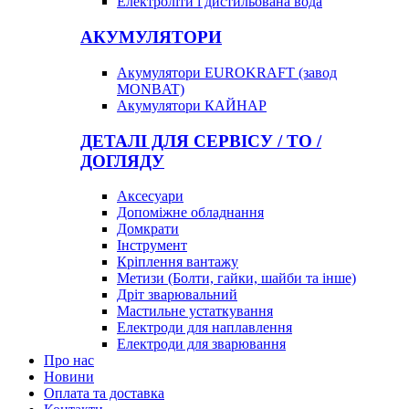
Електроліти і дистильована вода
АКУМУЛЯТОРИ
Акумулятори EUROKRAFT (завод
MONBAT)
Акумулятори КАЙНАР
ДЕТАЛІ ДЛЯ СЕРВІСУ / ТО /
ДОГЛЯДУ
Аксесуари
Допоміжне обладнання
Домкрати
Інструмент
Кріплення вантажу
Метизи (Болти, гайки, шайби та інше)
Дріт зварювальний
Мастильне устаткування
Електроди для наплавлення
Електроди для зварювання
Про нас
Новини
Оплата та доставка