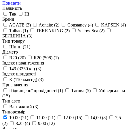
Показати
Наявність
Так
Ні
Бренд
AGATE
(3)
Aonaite
(2)
Constancy
(4)
KAPSEN
(4)
Taihao
(1)
TERRAKING
(2)
Yellow Sea
(2)
БЕЛШИНА
(3)
Тип товару
Шини
(21)
Діаметр
R20
(20)
R20 (508)
(1)
Індекс навантаження
149 (3250 кг)
(3)
Індекс швидкості
К (110 км/год)
(3)
Призначення
Підвищеної прохідності
(1)
Тягова
(5)
Універсальна
(15)
Тип авто
Вантажний
(3)
Типорозмір
10.00
(21)
11.00
(21)
12.00
(15)
14,00
(8)
7,5
(2)
8.25
(4)
9.00
(12)
Вага,кг