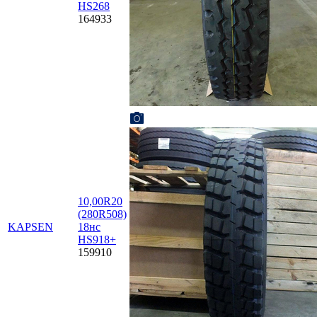
HS268
164933
10,00R20
(280R508)
KAPSEN
18нс
HS918+
159910