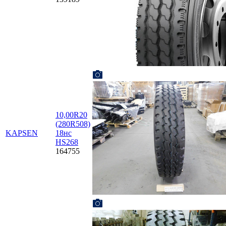
10,00R20
(280R508)
KAPSEN
18нс
HS268
164755