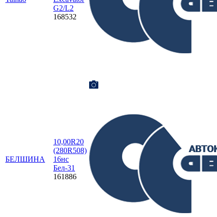
G2/L2
168532
10,00R20
(280R508)
БЕЛШИНА
16нс
Бел-31
161886