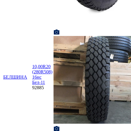
10,00R20
(280R508)
БЕЛШИНА
16нс
Бел-11
92885