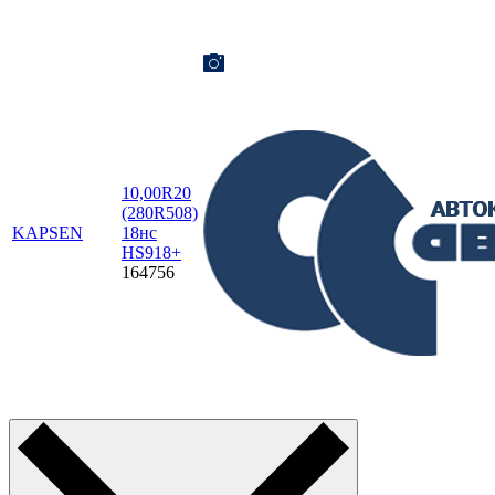
10,00R20
(280R508)
KAPSEN
18нс
HS918+
164756