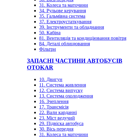
31. Колеса та маточини
34. Рульове керування
35. Гальмівна система
37. Електроустаткування
39. Інструменти та обладнання
50. Кабіна
81. Вентиляція та кондиціювання повітря
84. Деталі облицювання
Фільтри
ЗАПАСНІ ЧАСТИНИ АВТОБУСІВ
OTOKAR
10. Двигун
11. Система живлення
12. Система випуску
13. Система охолодження
16. Зчеплення
17. Трансмісія
22. Вали карданні
23. Міст ведучий
29. Підвіска автобуса
30. Вісь передня
31. Колеса та маточини