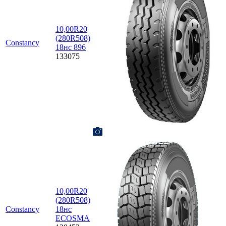
10,00R20
(280R508)
Constancy
18нс 896
133075
10,00R20
(280R508)
Constancy
18нс
ECOSMA