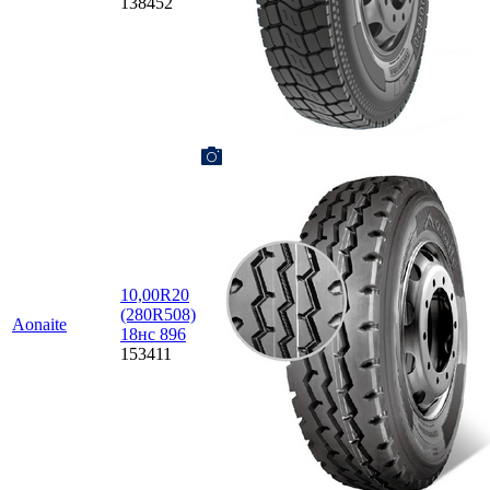
138452
10,00R20
(280R508)
Aonaite
18нс 896
153411