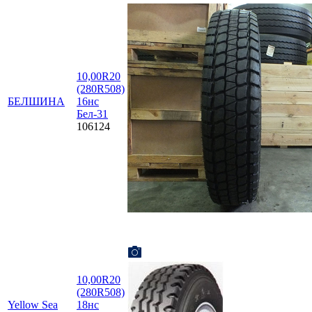
10,00R20
(280R508)
БЕЛШИНА
16нс
Бел-31
106124
10,00R20
(280R508)
Yellow Sea
18нс