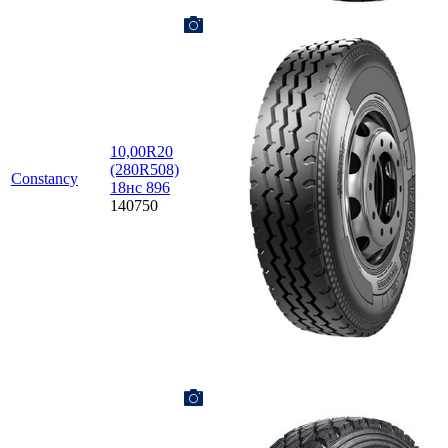
10,00R20
(280R508)
Constancy
18нс 896
140750