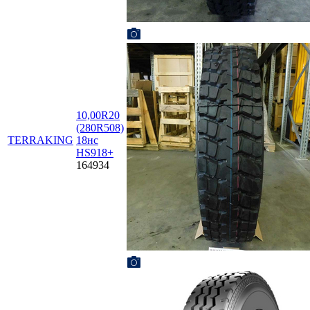
10,00R20
(280R508)
TERRAKING
18нс
HS918+
164934