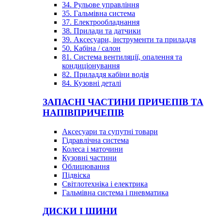
34. Рульове управління
35. Гальмівна система
37. Електрообладнання
38. Прилади та датчики
39. Аксесуари, інструменти та приладдя
50. Кабіна / салон
81. Система вентиляції, опалення та
кондиціонування
82. Приладдя кабіни водія
84. Кузовні деталі
ЗАПАСНІ ЧАСТИНИ ПРИЧЕПІВ ТА
НАПІВПРИЧЕПІВ
Аксесуари та супутні товари
Гідравлічна система
Колеса і маточини
Кузовні частини
Облицювання
Підвіска
Світлотехніка і електрика
Гальмівна система і пневматика
ДИСКИ І ШИНИ