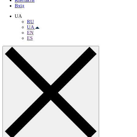
Контакти
Вхiд
UA
RU
UA
EN
ES