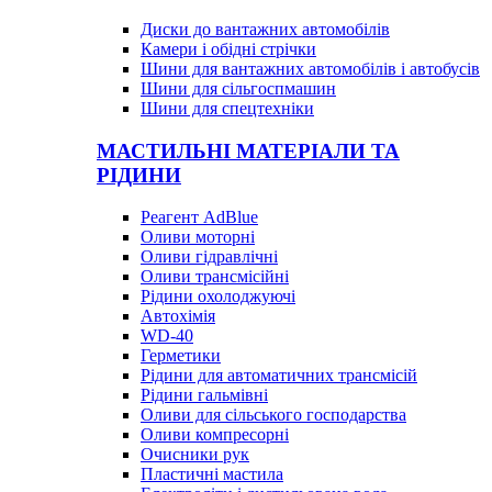
Диски до вантажних автомобілів
Камери і обідні стрічки
Шини для вантажних автомобілів і автобусів
Шини для сільгоспмашин
Шини для спецтехніки
МАСТИЛЬНІ МАТЕРІАЛИ ТА
РІДИНИ
Реагент AdBlue
Оливи моторні
Оливи гідравлічні
Оливи трансмісійні
Рідини охолоджуючі
Автохімія
WD-40
Герметики
Рідини для автоматичних трансмісій
Рідини гальмівні
Оливи для сільського господарства
Оливи компресорні
Очисники рук
Пластичні мастила