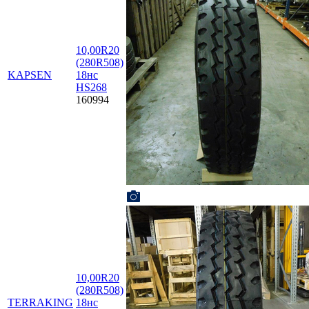
10,00R20
(280R508)
KAPSEN
18нс
HS268
160994
10,00R20
(280R508)
TERRAKING
18нс