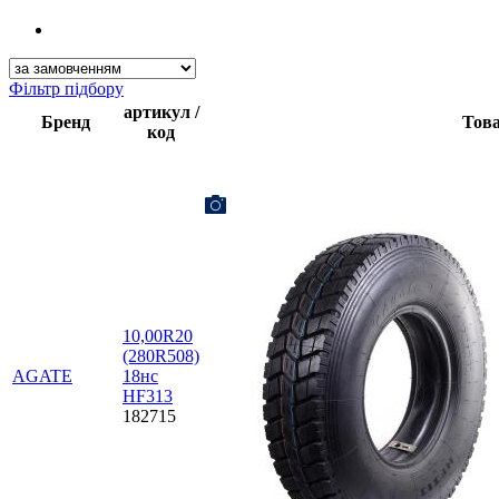
Фільтр підбору
артикул /
Бренд
Тов
код
10,00R20
(280R508)
AGATE
18нс
HF313
182715