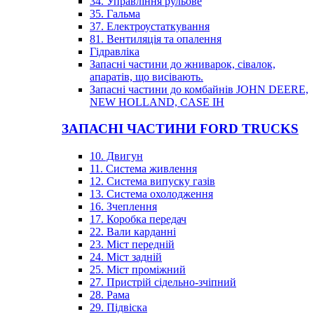
34. Управління рульове
35. Гальма
37. Електроустаткування
81. Вентиляція та опалення
Гідравліка
Запасні частини до жниварок, сівалок,
апаратів, що висівають.
Запасні частини до комбайнів JOHN DEERE,
NEW HOLLAND, CASE IH
ЗАПАСНІ ЧАСТИНИ FORD TRUCKS
10. Двигун
11. Система живлення
12. Система випуску газів
13. Система охолодження
16. Зчеплення
17. Коробка передач
22. Вали карданні
23. Міст передній
24. Міст задній
25. Міст проміжний
27. Пристрій сідельно-зчіпний
28. Рама
29. Підвіска