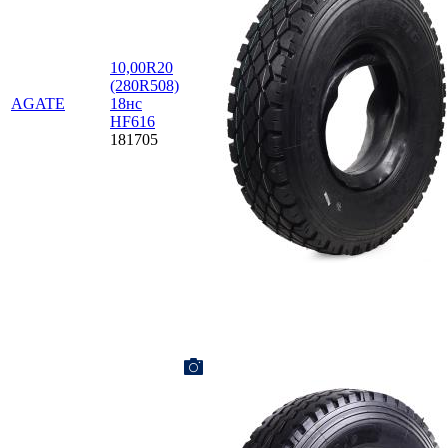
10,00R20
(280R508)
AGATE
18нс
HF616
181705