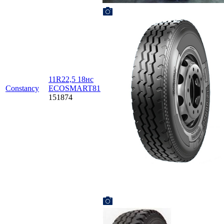
11R22,5 18нc
Constancy
ECOSMART81
151874