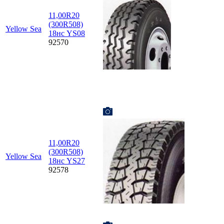
11,00R20
(300R508)
Yellow Sea
18нс YS08
92570
11,00R20
(300R508)
Yellow Sea
18нс YS27
92578