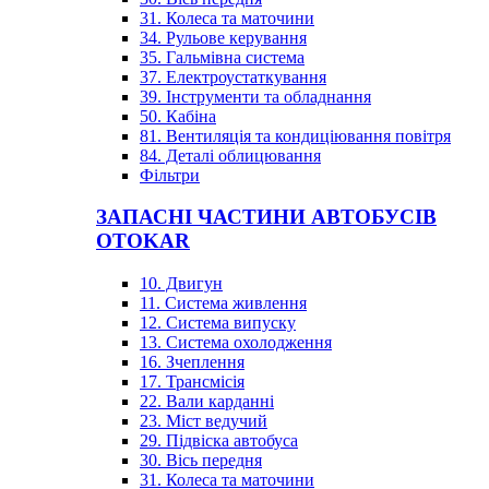
31. Колеса та маточини
34. Рульове керування
35. Гальмівна система
37. Електроустаткування
39. Інструменти та обладнання
50. Кабіна
81. Вентиляція та кондиціювання повітря
84. Деталі облицювання
Фільтри
ЗАПАСНІ ЧАСТИНИ АВТОБУСІВ
OTOKAR
10. Двигун
11. Система живлення
12. Система випуску
13. Система охолодження
16. Зчеплення
17. Трансмісія
22. Вали карданні
23. Міст ведучий
29. Підвіска автобуса
30. Вісь передня
31. Колеса та маточини