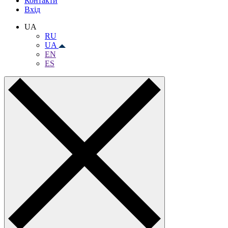
Контакти
Вхiд
UA
RU
UA
EN
ES