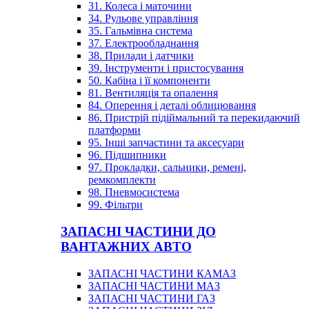
31. Колеса і маточини
34. Рульове управління
35. Гальмівна система
37. Електрообладнання
38. Прилади і датчики
39. Інструменти і пристосування
50. Кабіна і її компоненти
81. Вентиляція та опалення
84. Оперення і деталі облицювання
86. Пристрій підіймальний та перекидаючий
платформи
95. Інші запчастини та аксесуари
96. Підшипники
97. Прокладки, сальники, ремені,
ремкомплекти
98. Пневмосистема
99. Фільтри
ЗАПАСНІ ЧАСТИНИ ДО
ВАНТАЖНИХ АВТО
ЗАПАСНІ ЧАСТИНИ КАМАЗ
ЗАПАСНІ ЧАСТИНИ МАЗ
ЗАПАСНІ ЧАСТИНИ ГАЗ