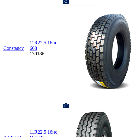
11R22,5 16нc
Constancy
668
139186
11R22,5 16нc