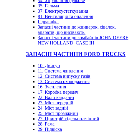
34. Управління рульове
35. Гальма
37. Електроустаткування
81. Вентиляція та опалення
Гідравліка
Запасні частини до жниварок, сівалок,
апаратів, що висівають.
Запасні частини до комбайнів JOHN DEERE,
NEW HOLLAND, CASE IH
ЗАПАСНІ ЧАСТИНИ FORD TRUCKS
10. Двигун
11. Система живлення
12. Система випуску газів
13. Система охолодження
16. Зчеплення
17. Коробка передач
22. Вали карданні
23. Міст передній
24. Міст задній
25. Міст проміжний
27. Пристрій сідельно-зчіпний
28. Рама
29. Підвіска