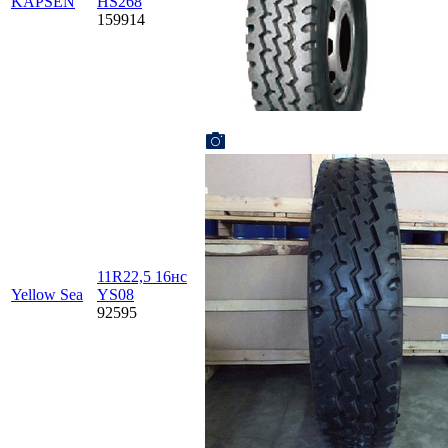
KAPSEN
HS268
159914
11R22,5 16нс
Yellow Sea
YS08
92595