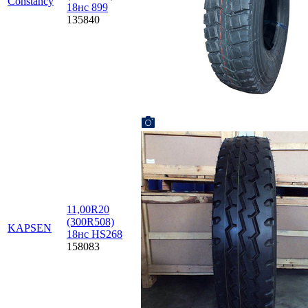
Constancy
18нс 899
135840
11,00R20
(300R508)
KAPSEN
18нс HS268
158083