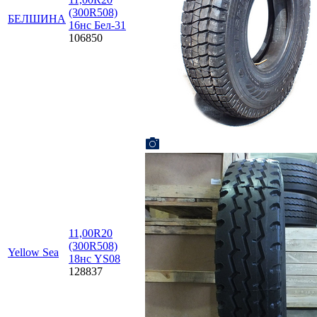
(300R508)
БЕЛШИНА
16нс Бел-31
106850
11,00R20
(300R508)
Yellow Sea
18нс YS08
128837