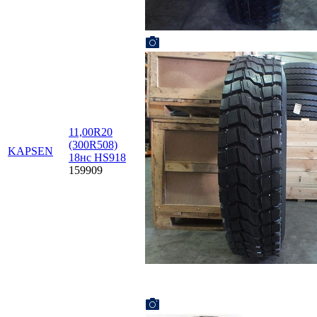
11,00R20
(300R508)
KAPSEN
18нс HS918
159909