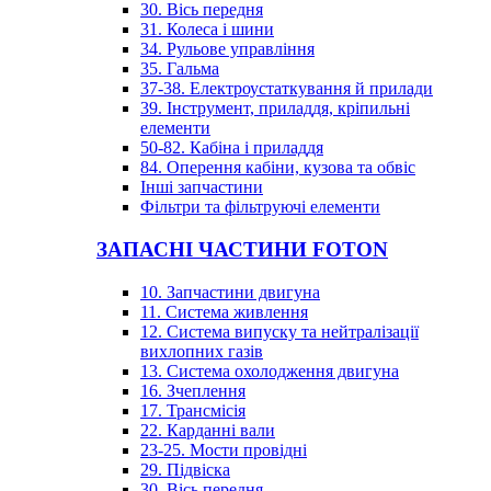
30. Вісь передня
31. Колеса і шини
34. Рульове управління
35. Гальма
37-38. Електроустаткування й прилади
39. Інструмент, приладдя, кріпильні
елементи
50-82. Кабіна і приладдя
84. Оперення кабіни, кузова та обвіс
Інші запчастини
Фільтри та фільтруючі елементи
ЗАПАСНІ ЧАСТИНИ FOTON
10. Запчастини двигуна
11. Система живлення
12. Система випуску та нейтралізації
вихлопних газів
13. Система охолодження двигуна
16. Зчеплення
17. Трансмісія
22. Карданні вали
23-25. Мости провідні
29. Підвіска
30. Вісь передня