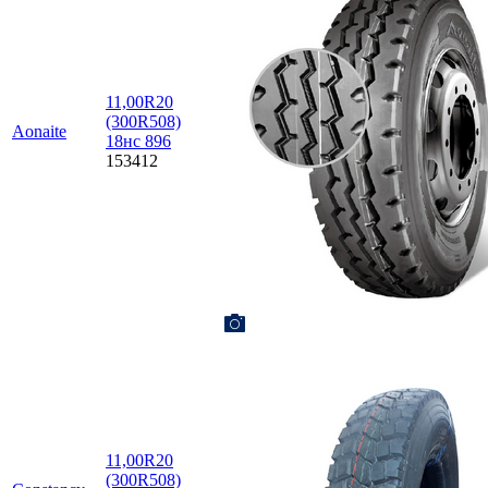
11,00R20
(300R508)
Aonaite
18нс 896
153412
11,00R20
(300R508)