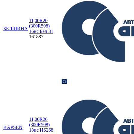
11,00R20
(300R508)
БЕЛШИНА
16нс Бел-31
161887
11,00R20
(300R508)
KAPSEN
18нс HS268