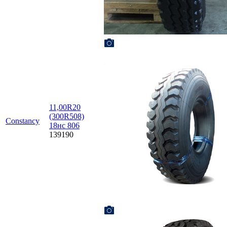
11,00R20
(300R508)
Constancy
18нс 806
139190