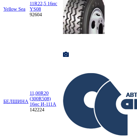
11R22,5 16нс
Yellow Sea
YS08
92604
11,00R20
(300R508)
БЕЛШИНА
16нс И-111А
142224