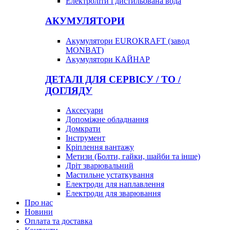
Електроліти і дистильована вода
АКУМУЛЯТОРИ
Акумулятори EUROKRAFT (завод
MONBAT)
Акумулятори КАЙНАР
ДЕТАЛІ ДЛЯ СЕРВІСУ / ТО /
ДОГЛЯДУ
Аксесуари
Допоміжне обладнання
Домкрати
Інструмент
Кріплення вантажу
Метизи (Болти, гайки, шайби та інше)
Дріт зварювальний
Мастильне устаткування
Електроди для наплавлення
Електроди для зварювання
Про нас
Новини
Оплата та доставка