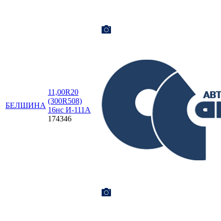
11,00R20
(300R508)
БЕЛШИНА
16нс И-111А
174346