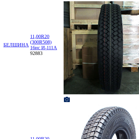
11,00R20
(300R508)
БЕЛШИНА
16нс И-111А
92883
11,00R20