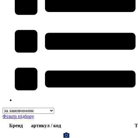
Фільтр підбору
Бренд
артикул / код
Т