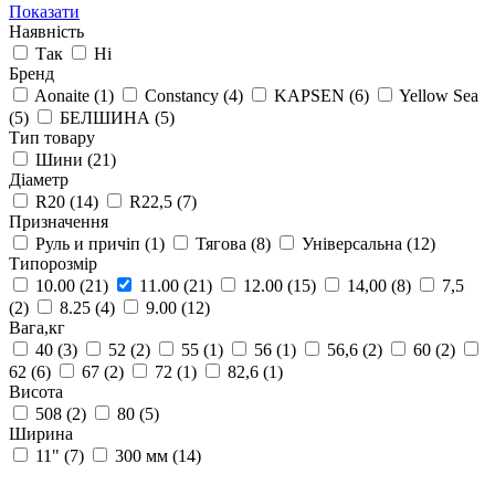
Показати
Наявність
Так
Ні
Бренд
Aonaite
(1)
Constancy
(4)
KAPSEN
(6)
Yellow Sea
(5)
БЕЛШИНА
(5)
Тип товару
Шини
(21)
Діаметр
R20
(14)
R22,5
(7)
Призначення
Руль и причіп
(1)
Тягова
(8)
Універсальна
(12)
Типорозмір
10.00
(21)
11.00
(21)
12.00
(15)
14,00
(8)
7,5
(2)
8.25
(4)
9.00
(12)
Вага,кг
40
(3)
52
(2)
55
(1)
56
(1)
56,6
(2)
60
(2)
62
(6)
67
(2)
72
(1)
82,6
(1)
Висота
508
(2)
80
(5)
Ширина
11"
(7)
300 мм
(14)