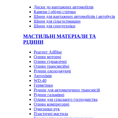
Диски до вантажних автомобілів
Камери і обідні стрічки
Шини для вантажних автомобілів і автобусів
Шини для сільгоспмашин
Шини для спецтехніки
МАСТИЛЬНІ МАТЕРІАЛИ ТА
РІДИНИ
Реагент AdBlue
Оливи моторні
Оливи гідравлічні
Оливи трансмісійні
Рідини охолоджуючі
Автохімія
WD-40
Герметики
Рідини для автоматичних трансмісій
Рідини гальмівні
Оливи для сільського господарства
Оливи компресорні
Очисники рук
Пластичні мастила