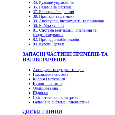
34. Рульове управління
35. Гальмівна система
37. Електрообладнання
38. Прилади та датчики
39. Аксесуари, інструменти та приладдя
50. Кабіна / салон
81. Система вентиляції, опалення та
кондиціонування
82. Приладдя кабіни водія
84. Кузовні деталі
ЗАПАСНІ ЧАСТИНИ ПРИЧЕПІВ ТА
НАПІВПРИЧЕПІВ
Аксесуари та супутні товари
Гідравлічна система
Колеса і маточини
Кузовні частини
Облицювання
Підвіска
Світлотехніка і електрика
Гальмівна система і пневматика
ДИСКИ І ШИНИ