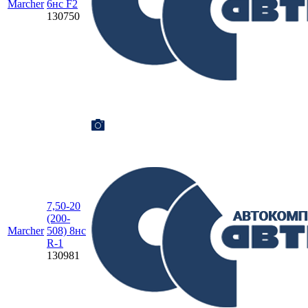
Marcher
6нс F2
130750
7,50-20
(200-
Marcher
508) 8нс
R-1
130981