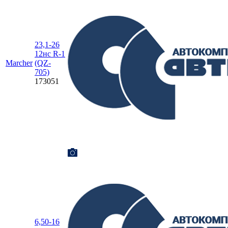
23,1-26
12нс R-1
Marcher
(QZ-
705)
173051
6,50-16