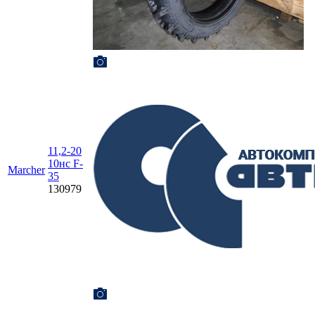
11,2-20
10нс F-
Marcher
35
130979