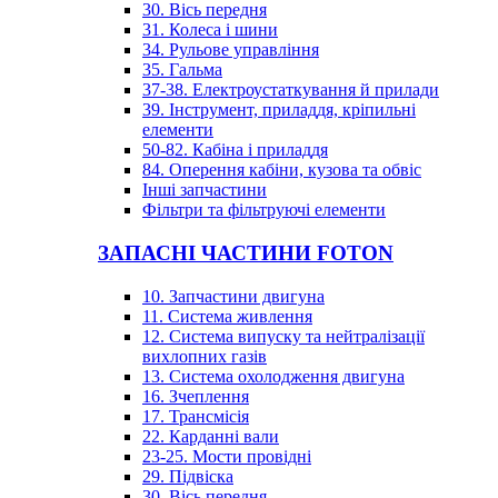
30. Вісь передня
31. Колеса і шини
34. Рульове управління
35. Гальма
37-38. Електроустаткування й прилади
39. Інструмент, приладдя, кріпильні
елементи
50-82. Кабіна і приладдя
84. Оперення кабіни, кузова та обвіс
Інші запчастини
Фільтри та фільтруючі елементи
ЗАПАСНІ ЧАСТИНИ FOTON
10. Запчастини двигуна
11. Система живлення
12. Система випуску та нейтралізації
вихлопних газів
13. Система охолодження двигуна
16. Зчеплення
17. Трансмісія
22. Карданні вали
23-25. Мости провідні
29. Підвіска
30. Вісь передня