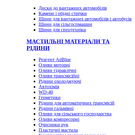
Диски до вантажних автомобілів
Камери і обідні стрічки
Шини для вантажних автомобілів і автобусів
Шини для сільгоспмашин
Шини для спецтехніки
МАСТИЛЬНІ МАТЕРІАЛИ ТА
РІДИНИ
Реагент AdBlue
Оливи моторні
Оливи гідравлічні
Оливи трансмісійні
Рідини охолоджуючі
Автохімія
WD-40
Герметики
Рідини для автоматичних трансмісій
Рідини гальмівні
Оливи для сільського господарства
Оливи компресорні
Очисники рук
Пластичні мастила