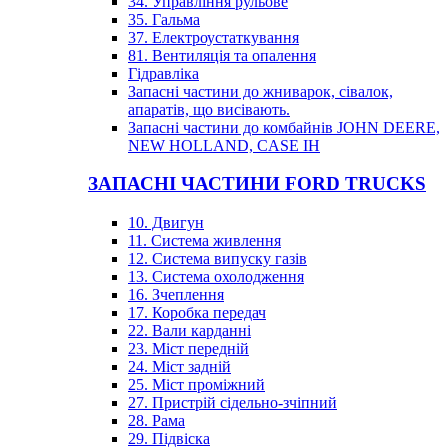
34. Управління рульове
35. Гальма
37. Електроустаткування
81. Вентиляція та опалення
Гідравліка
Запасні частини до жниварок, сівалок,
апаратів, що висівають.
Запасні частини до комбайнів JOHN DEERE,
NEW HOLLAND, CASE IH
ЗАПАСНІ ЧАСТИНИ FORD TRUCKS
10. Двигун
11. Система живлення
12. Система випуску газів
13. Система охолодження
16. Зчеплення
17. Коробка передач
22. Вали карданні
23. Міст передній
24. Міст задній
25. Міст проміжний
27. Пристрій сідельно-зчіпний
28. Рама
29. Підвіска