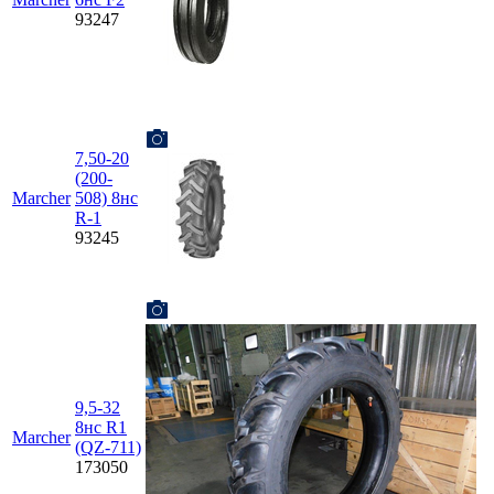
93247
7,50-20
(200-
Marcher
508) 8нс
R-1
93245
9,5-32
8нс R1
Marcher
(QZ-711)
173050