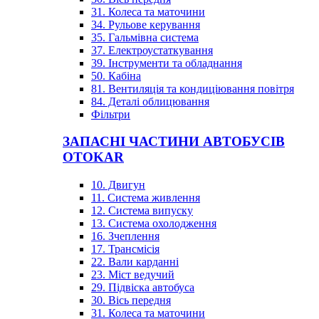
31. Колеса та маточини
34. Рульове керування
35. Гальмівна система
37. Електроустаткування
39. Інструменти та обладнання
50. Кабіна
81. Вентиляція та кондиціювання повітря
84. Деталі облицювання
Фільтри
ЗАПАСНІ ЧАСТИНИ АВТОБУСІВ
OTOKAR
10. Двигун
11. Система живлення
12. Система випуску
13. Система охолодження
16. Зчеплення
17. Трансмісія
22. Вали карданні
23. Міст ведучий
29. Підвіска автобуса
30. Вісь передня
31. Колеса та маточини