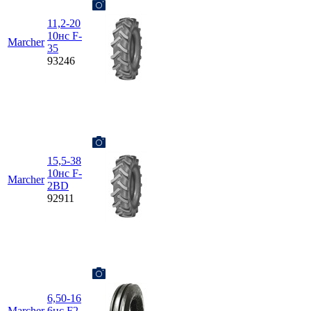
11,2-20
10нс F-
Marcher
35
93246
15,5-38
10нс F-
Marcher
2BD
92911
6,50-16
Marcher
6нс F2