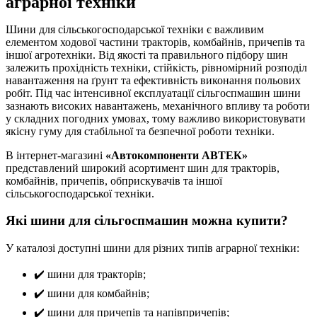
аграрної техніки
Шини для сільськогосподарської техніки є важливим
елементом ходової частини тракторів, комбайнів, причепів та
іншої агротехніки. Від якості та правильного підбору шин
залежить прохідність техніки, стійкість, рівномірний розподіл
навантаження на ґрунт та ефективність виконання польових
робіт. Під час інтенсивної експлуатації сільгоспмашин шини
зазнають високих навантажень, механічного впливу та роботи
у складних погодних умовах, тому важливо використовувати
якісну гуму для стабільної та безпечної роботи техніки.
В інтернет-магазині
«Автокомпоненти АВТЕК»
представлений широкий асортимент шин для тракторів,
комбайнів, причепів, обприскувачів та іншої
сільськогосподарської техніки.
Які шини для сільгоспмашин можна купити?
У каталозі доступні шини для різних типів аграрної техніки:
✔️ шини для тракторів;
✔️ шини для комбайнів;
✔️ шини для причепів та напівпричепів;