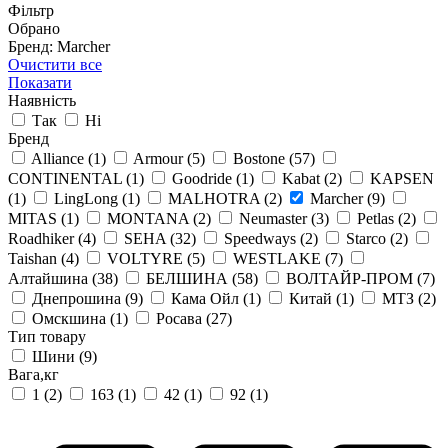
Фільтр
Обрано
Бренд: Marcher
Очистити все
Показати
Наявність
Так
Ні
Бренд
Alliance
(1)
Armour
(5)
Bostone
(57)
CONTINENTAL
(1)
Goodride
(1)
Kabat
(2)
KAPSEN
(1)
LingLong
(1)
MALHOTRA
(2)
Marcher
(9)
MITAS
(1)
MONTANA
(2)
Neumaster
(3)
Petlas
(2)
Roadhiker
(4)
SEHA
(32)
Speedways
(2)
Starco
(2)
Taishan
(4)
VOLTYRE
(5)
WESTLAKE
(7)
Алтайшина
(38)
БЕЛШИНА
(58)
ВОЛТАЙР-ПРОМ
(7)
Днепрошина
(9)
Кама Ойл
(1)
Китай
(1)
МТЗ
(2)
Омскшина
(1)
Росава
(27)
Тип товару
Шини
(9)
Вага,кг
1
(2)
163
(1)
42
(1)
92
(1)