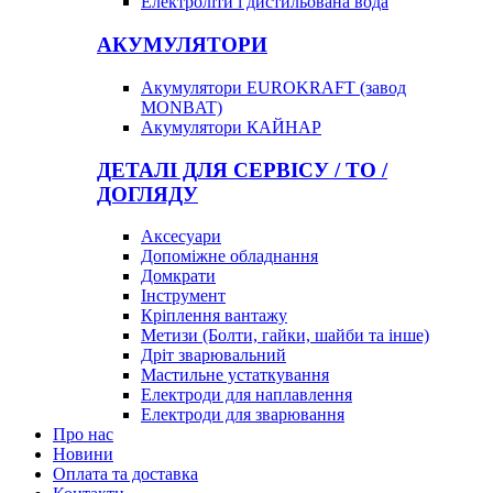
Електроліти і дистильована вода
АКУМУЛЯТОРИ
Акумулятори EUROKRAFT (завод
MONBAT)
Акумулятори КАЙНАР
ДЕТАЛІ ДЛЯ СЕРВІСУ / ТО /
ДОГЛЯДУ
Аксесуари
Допоміжне обладнання
Домкрати
Інструмент
Кріплення вантажу
Метизи (Болти, гайки, шайби та інше)
Дріт зварювальний
Мастильне устаткування
Електроди для наплавлення
Електроди для зварювання
Про нас
Новини
Оплата та доставка