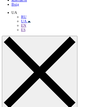
Контакти
Вхiд
UA
RU
UA
EN
ES