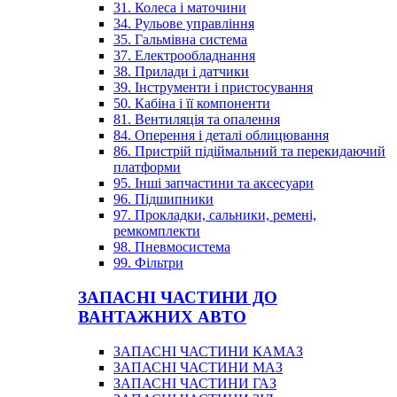
31. Колеса і маточини
34. Рульове управління
35. Гальмівна система
37. Електрообладнання
38. Прилади і датчики
39. Інструменти і пристосування
50. Кабіна і її компоненти
81. Вентиляція та опалення
84. Оперення і деталі облицювання
86. Пристрій підіймальний та перекидаючий
платформи
95. Інші запчастини та аксесуари
96. Підшипники
97. Прокладки, сальники, ремені,
ремкомплекти
98. Пневмосистема
99. Фільтри
ЗАПАСНІ ЧАСТИНИ ДО
ВАНТАЖНИХ АВТО
ЗАПАСНІ ЧАСТИНИ КАМАЗ
ЗАПАСНІ ЧАСТИНИ МАЗ
ЗАПАСНІ ЧАСТИНИ ГАЗ