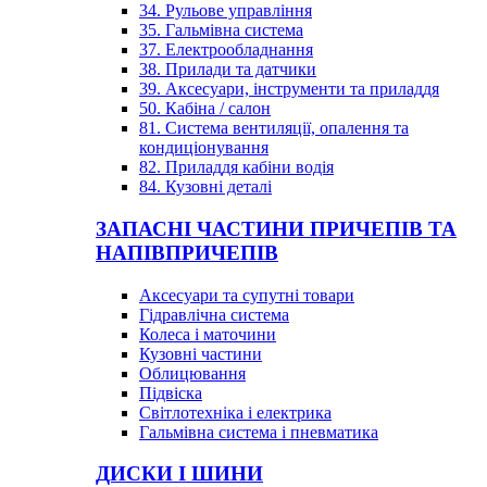
34. Рульове управління
35. Гальмівна система
37. Електрообладнання
38. Прилади та датчики
39. Аксесуари, інструменти та приладдя
50. Кабіна / салон
81. Система вентиляції, опалення та
кондиціонування
82. Приладдя кабіни водія
84. Кузовні деталі
ЗАПАСНІ ЧАСТИНИ ПРИЧЕПІВ ТА
НАПІВПРИЧЕПІВ
Аксесуари та супутні товари
Гідравлічна система
Колеса і маточини
Кузовні частини
Облицювання
Підвіска
Світлотехніка і електрика
Гальмівна система і пневматика
ДИСКИ І ШИНИ