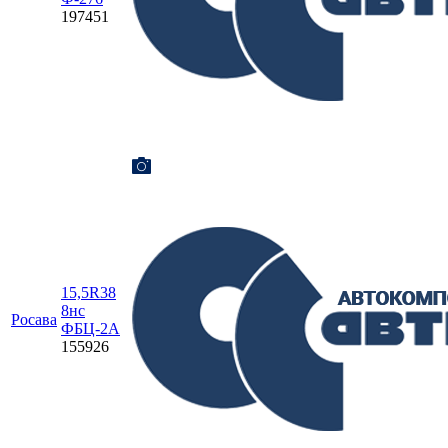
197451
15,5R38
8нс
Росава
ФБЦ-2A
155926