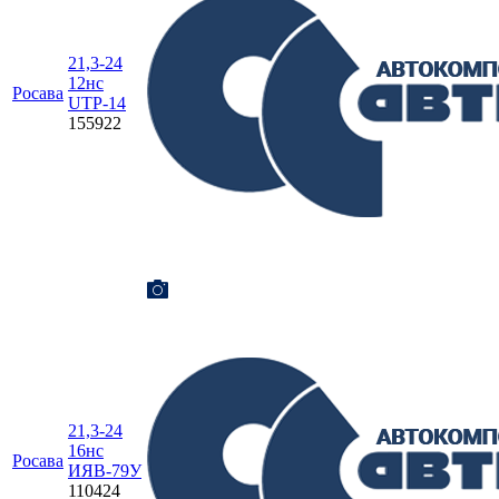
21,3-24
12нс
Росава
UTP-14
155922
21,3-24
16нс
Росава
ИЯВ-79У
110424