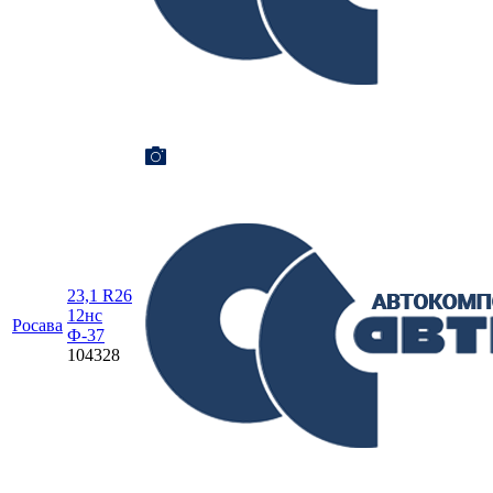
23,1 R26
12нс
Росава
Ф-37
104328