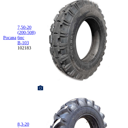
7,50-20
(200-508)
Росава
6нс
В-103
102183
8,3-20