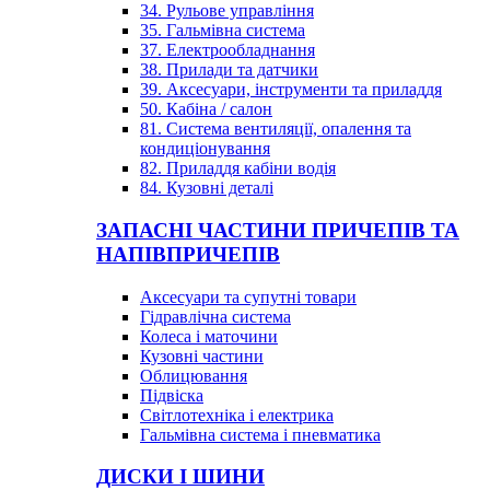
34. Рульове управління
35. Гальмівна система
37. Електрообладнання
38. Прилади та датчики
39. Аксесуари, інструменти та приладдя
50. Кабіна / салон
81. Система вентиляції, опалення та
кондиціонування
82. Приладдя кабіни водія
84. Кузовні деталі
ЗАПАСНІ ЧАСТИНИ ПРИЧЕПІВ ТА
НАПІВПРИЧЕПІВ
Аксесуари та супутні товари
Гідравлічна система
Колеса і маточини
Кузовні частини
Облицювання
Підвіска
Світлотехніка і електрика
Гальмівна система і пневматика
ДИСКИ І ШИНИ