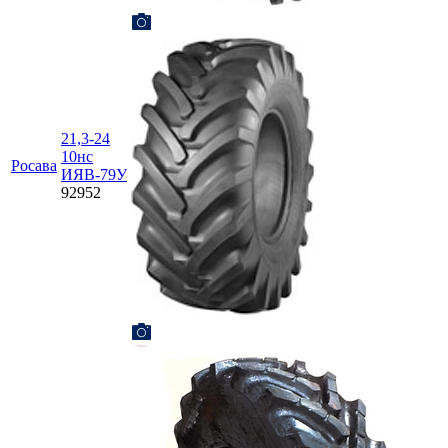
21,3-24
10нс
Росава
ИЯВ-79У
92952