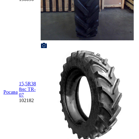
15,5R38
8нс TR-
Росава
07
102182