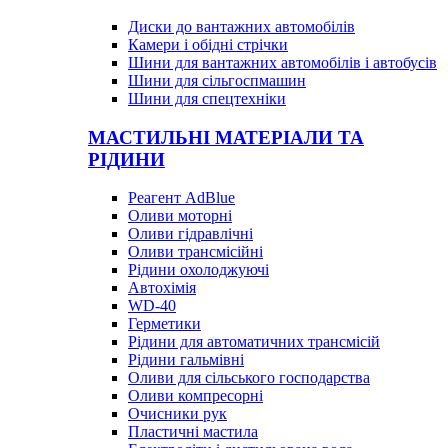
Диски до вантажних автомобілів
Камери і обідні стрічки
Шини для вантажних автомобілів і автобусів
Шини для сільгоспмашин
Шини для спецтехніки
МАСТИЛЬНІ МАТЕРІАЛИ ТА
РІДИНИ
Реагент AdBlue
Оливи моторні
Оливи гідравлічні
Оливи трансмісійні
Рідини охолоджуючі
Автохімія
WD-40
Герметики
Рідини для автоматичних трансмісій
Рідини гальмівні
Оливи для сільського господарства
Оливи компресорні
Очисники рук
Пластичні мастила