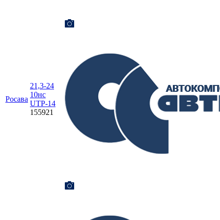
21,3-24
10нс
Росава
UTP-14
155921