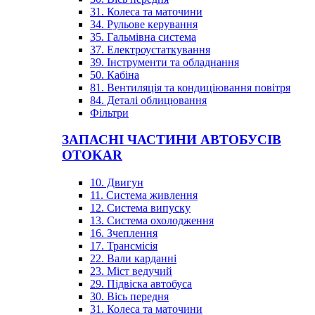
31. Колеса та маточини
34. Рульове керування
35. Гальмівна система
37. Електроустаткування
39. Інструменти та обладнання
50. Кабіна
81. Вентиляція та кондиціювання повітря
84. Деталі облицювання
Фільтри
ЗАПАСНІ ЧАСТИНИ АВТОБУСІВ
OTOKAR
10. Двигун
11. Система живлення
12. Система випуску
13. Система охолодження
16. Зчеплення
17. Трансмісія
22. Вали карданні
23. Міст ведучий
29. Підвіска автобуса
30. Вісь передня
31. Колеса та маточини