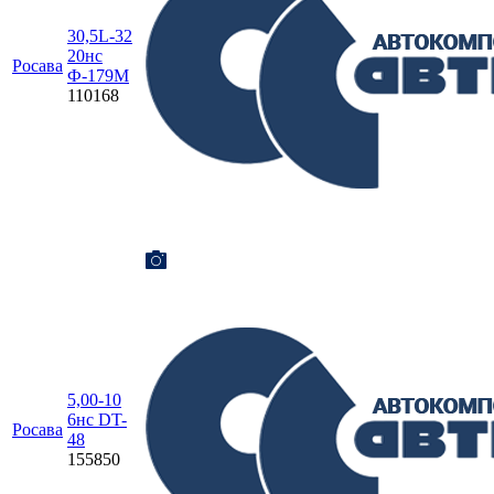
30,5L-32
20нс
Росава
Ф-179М
110168
5,00-10
6нс DT-
Росава
48
155850