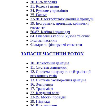
30. Вісь передня
31. Колеса і шини
34. Рульове управління
35. Гальма
37-38. Електроустаткування й прилади
39. Інструмент, приладдя, кріпильні
елементи
50-82. Кабіна і приладдя
84. Оперення кабіни, кузова та обвіс
Інші запчастини
Фільтри та фільтруючі елементи
ЗАПАСНІ ЧАСТИНИ FOTON
10. Запчастини двигуна
11. Система живлення
12. Система випуску та нейтралізації
вихлопних газів
13. Система охолодження двигуна
16. Зчеплення
17. Трансмісія
22. Карданні вали
23-25. Мости провідні
29. Підвіска
30. Вісь передня