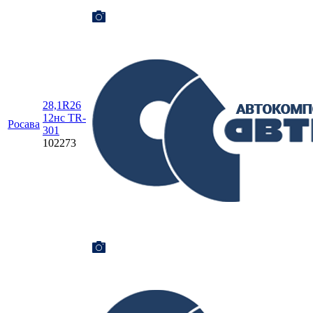
28,1R26
12нс TR-
Росава
301
102273