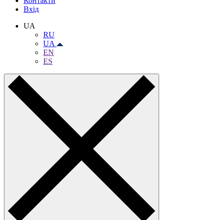
Контакти
Вхiд
UA
RU
UA
EN
ES