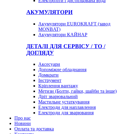
Електроліти і дистильована вода
АКУМУЛЯТОРИ
Акумулятори EUROKRAFT (завод
MONBAT)
Акумулятори КАЙНАР
ДЕТАЛІ ДЛЯ СЕРВІСУ / ТО /
ДОГЛЯДУ
Аксесуари
Допоміжне обладнання
Домкрати
Інструмент
Кріплення вантажу
Метизи (Болти, гайки, шайби та інше)
Дріт зварювальний
Мастильне устаткування
Електроди для наплавлення
Електроди для зварювання
Про нас
Новини
Оплата та доставка