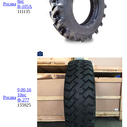
8нс
Росава
В-105А
111135
9,00-16
10нс
Росава
Ф-277
155925