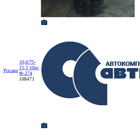
10,0/75-
15,3 10нс
Росава
Ф-274
108473