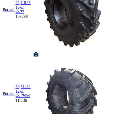
23,1 R26
10нс
Росава
Ф-37
103788
30,5L-32
12нс
Росава
Ф-179М
111136