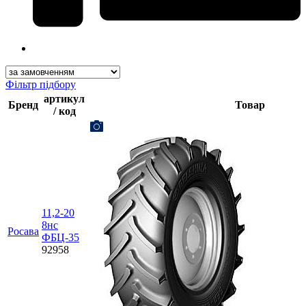
Фільтр підбору
артикул
Бренд
Товар
/ код
11,2-20
8нс
Росава
ФБЦ-35
92958