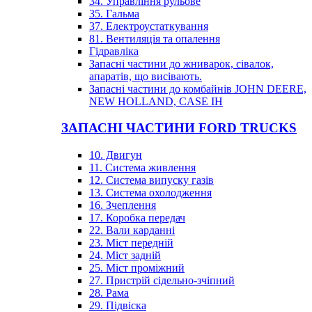
34. Управління рульове
35. Гальма
37. Електроустаткування
81. Вентиляція та опалення
Гідравліка
Запасні частини до жниварок, сівалок,
апаратів, що висівають.
Запасні частини до комбайнів JOHN DEERE,
NEW HOLLAND, CASE IH
ЗАПАСНІ ЧАСТИНИ FORD TRUCKS
10. Двигун
11. Система живлення
12. Система випуску газів
13. Система охолодження
16. Зчеплення
17. Коробка передач
22. Вали карданні
23. Міст передній
24. Міст задній
25. Міст проміжний
27. Пристрій сідельно-зчіпний
28. Рама
29. Підвіска