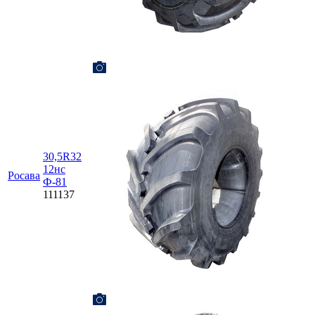
30,5R32
12нс
Росава
Ф-81
111137