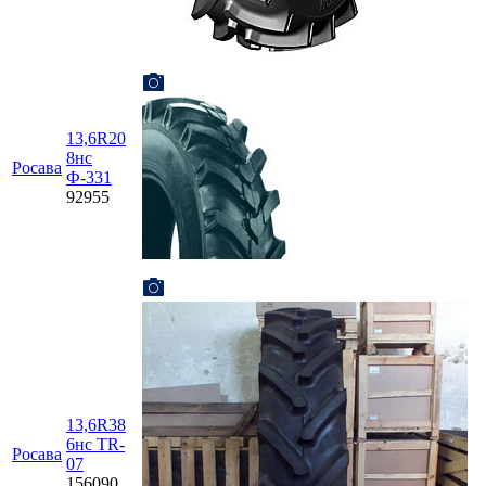
13,6R20
8нс
Росава
Ф-331
92955
13,6R38
6нс TR-
Росава
07
156090