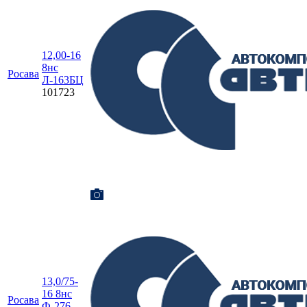
12,00-16
8нс
Росава
Л-163БЦ
101723
13,0/75-
16 8нс
Росава
Ф-276