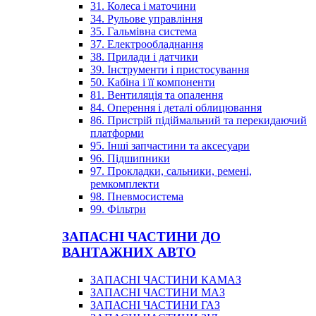
31. Колеса і маточини
34. Рульове управління
35. Гальмівна система
37. Електрообладнання
38. Прилади і датчики
39. Інструменти і пристосування
50. Кабіна і її компоненти
81. Вентиляція та опалення
84. Оперення і деталі облицювання
86. Пристрій підіймальний та перекидаючий
платформи
95. Інші запчастини та аксесуари
96. Підшипники
97. Прокладки, сальники, ремені,
ремкомплекти
98. Пневмосистема
99. Фільтри
ЗАПАСНІ ЧАСТИНИ ДО
ВАНТАЖНИХ АВТО
ЗАПАСНІ ЧАСТИНИ КАМАЗ
ЗАПАСНІ ЧАСТИНИ МАЗ
ЗАПАСНІ ЧАСТИНИ ГАЗ