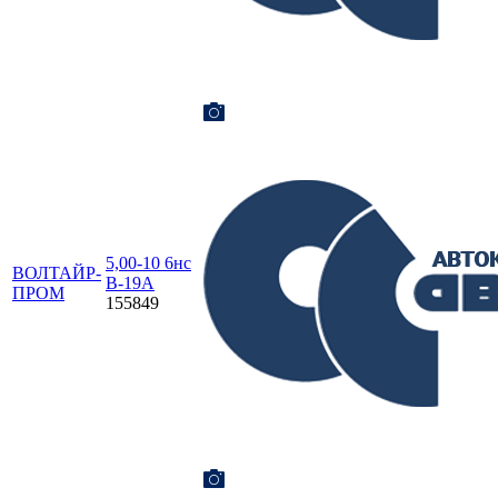
5,00-10 6нс
ВОЛТАЙР-
В-19А
ПРОМ
155849