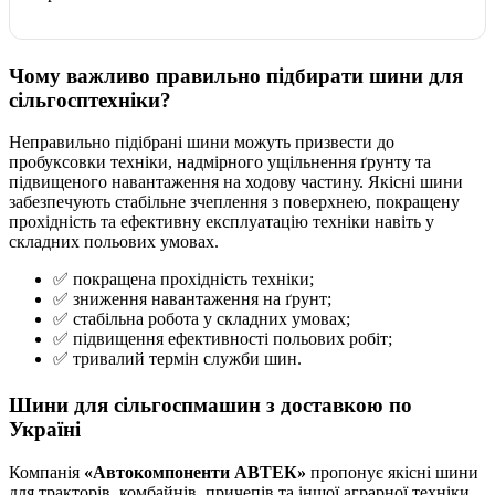
Чому важливо правильно підбирати шини для
сільгосптехніки?
Неправильно підібрані шини можуть призвести до
пробуксовки техніки, надмірного ущільнення ґрунту та
підвищеного навантаження на ходову частину. Якісні шини
забезпечують стабільне зчеплення з поверхнею, покращену
прохідність та ефективну експлуатацію техніки навіть у
складних польових умовах.
✅ покращена прохідність техніки;
✅ зниження навантаження на ґрунт;
✅ стабільна робота у складних умовах;
✅ підвищення ефективності польових робіт;
✅ тривалий термін служби шин.
Шини для сільгоспмашин з доставкою по
Україні
Компанія
«Автокомпоненти АВТЕК»
пропонує якісні шини
для тракторів, комбайнів, причепів та іншої аграрної техніки.