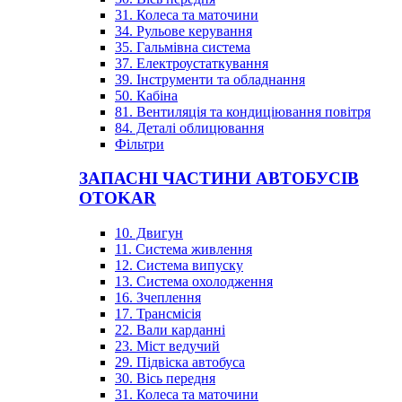
31. Колеса та маточини
34. Рульове керування
35. Гальмівна система
37. Електроустаткування
39. Інструменти та обладнання
50. Кабіна
81. Вентиляція та кондиціювання повітря
84. Деталі облицювання
Фільтри
ЗАПАСНІ ЧАСТИНИ АВТОБУСІВ
OTOKAR
10. Двигун
11. Система живлення
12. Система випуску
13. Система охолодження
16. Зчеплення
17. Трансмісія
22. Вали карданні
23. Міст ведучий
29. Підвіска автобуса
30. Вісь передня
31. Колеса та маточини