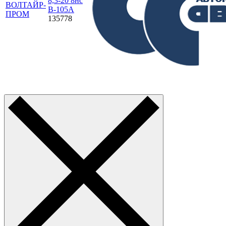
8,3-20 8нс
ВОЛТАЙР-
В-105А
ПРОМ
135778