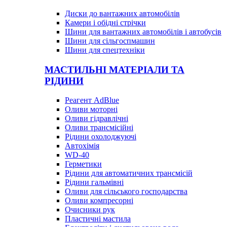
Диски до вантажних автомобілів
Камери і обідні стрічки
Шини для вантажних автомобілів і автобусів
Шини для сільгоспмашин
Шини для спецтехніки
МАСТИЛЬНІ МАТЕРІАЛИ ТА
РІДИНИ
Реагент AdBlue
Оливи моторні
Оливи гідравлічні
Оливи трансмісійні
Рідини охолоджуючі
Автохімія
WD-40
Герметики
Рідини для автоматичних трансмісій
Рідини гальмівні
Оливи для сільського господарства
Оливи компресорні
Очисники рук
Пластичні мастила