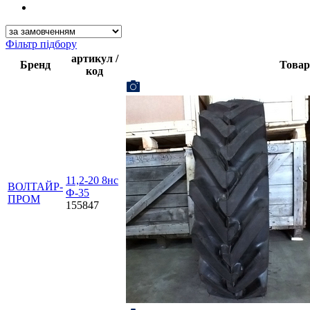
Фільтр підбору
артикул /
Бренд
Товар
код
11,2-20 8нс
ВОЛТАЙР-
Ф-35
ПРОМ
155847