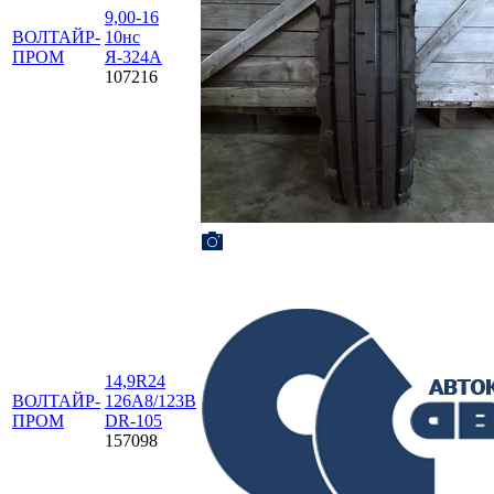
9,00-16
ВОЛТАЙР-
10нс
ПРОМ
Я-324А
107216
14,9R24
ВОЛТАЙР-
126А8/123В
ПРОМ
DR-105
157098