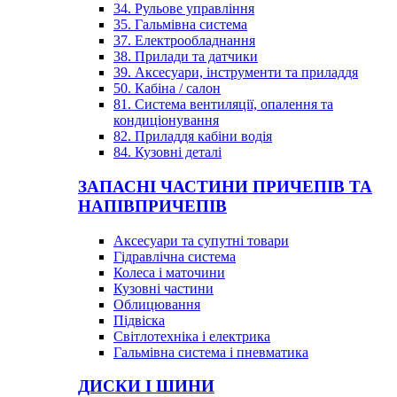
34. Рульове управління
35. Гальмівна система
37. Електрообладнання
38. Прилади та датчики
39. Аксесуари, інструменти та приладдя
50. Кабіна / салон
81. Система вентиляції, опалення та
кондиціонування
82. Приладдя кабіни водія
84. Кузовні деталі
ЗАПАСНІ ЧАСТИНИ ПРИЧЕПІВ ТА
НАПІВПРИЧЕПІВ
Аксесуари та супутні товари
Гідравлічна система
Колеса і маточини
Кузовні частини
Облицювання
Підвіска
Світлотехніка і електрика
Гальмівна система і пневматика
ДИСКИ І ШИНИ