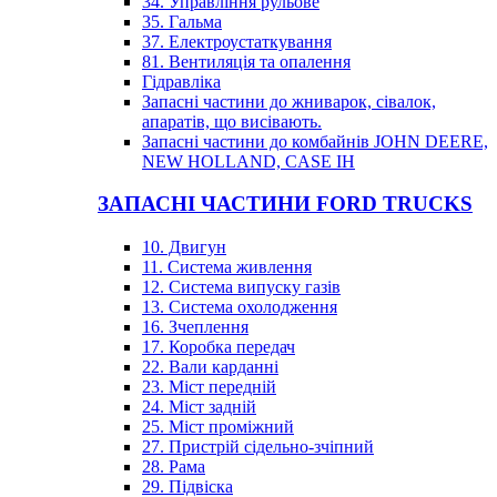
34. Управління рульове
35. Гальма
37. Електроустаткування
81. Вентиляція та опалення
Гідравліка
Запасні частини до жниварок, сівалок,
апаратів, що висівають.
Запасні частини до комбайнів JOHN DEERE,
NEW HOLLAND, CASE IH
ЗАПАСНІ ЧАСТИНИ FORD TRUCKS
10. Двигун
11. Система живлення
12. Система випуску газів
13. Система охолодження
16. Зчеплення
17. Коробка передач
22. Вали карданні
23. Міст передній
24. Міст задній
25. Міст проміжний
27. Пристрій сідельно-зчіпний
28. Рама
29. Підвіска