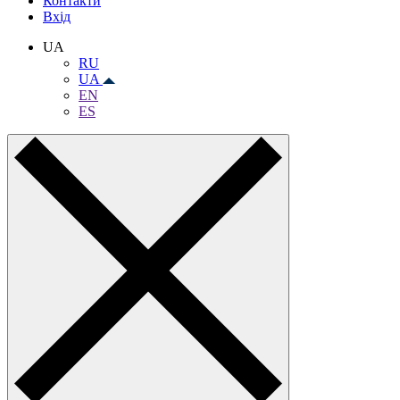
Контакти
Вхiд
UA
RU
UA
EN
ES