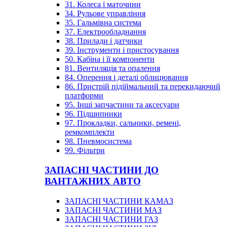
31. Колеса і маточини
34. Рульове управління
35. Гальмівна система
37. Електрообладнання
38. Прилади і датчики
39. Інструменти і пристосування
50. Кабіна і її компоненти
81. Вентиляція та опалення
84. Оперення і деталі облицювання
86. Пристрій підіймальний та перекидаючий
платформи
95. Інші запчастини та аксесуари
96. Підшипники
97. Прокладки, сальники, ремені,
ремкомплекти
98. Пневмосистема
99. Фільтри
ЗАПАСНІ ЧАСТИНИ ДО
ВАНТАЖНИХ АВТО
ЗАПАСНІ ЧАСТИНИ КАМАЗ
ЗАПАСНІ ЧАСТИНИ МАЗ
ЗАПАСНІ ЧАСТИНИ ГАЗ