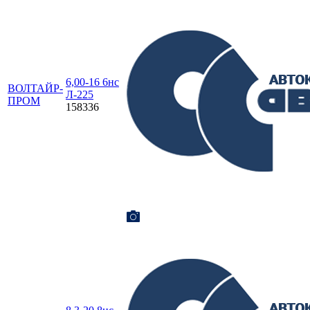
6,00-16 6нс
ВОЛТАЙР-
Л-225
ПРОМ
158336