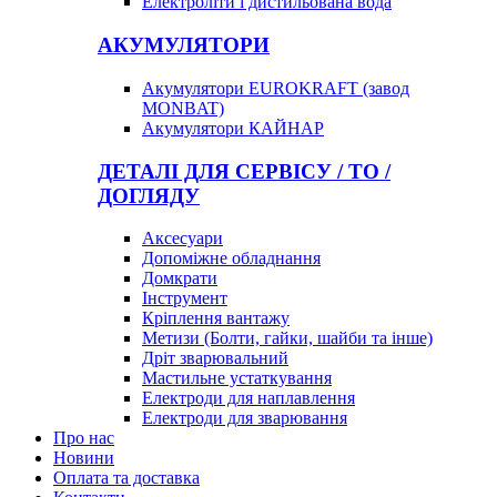
Електроліти і дистильована вода
АКУМУЛЯТОРИ
Акумулятори EUROKRAFT (завод
MONBAT)
Акумулятори КАЙНАР
ДЕТАЛІ ДЛЯ СЕРВІСУ / ТО /
ДОГЛЯДУ
Аксесуари
Допоміжне обладнання
Домкрати
Інструмент
Кріплення вантажу
Метизи (Болти, гайки, шайби та інше)
Дріт зварювальний
Мастильне устаткування
Електроди для наплавлення
Електроди для зварювання
Про нас
Новини
Оплата та доставка