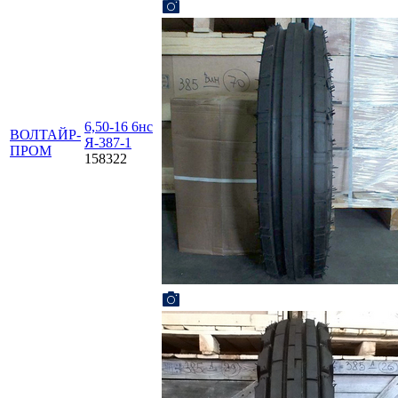
6,50-16 6нс
ВОЛТАЙР-
Я-387-1
ПРОМ
158322