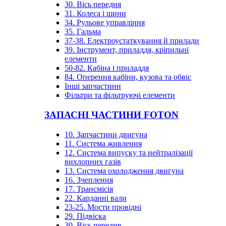
30. Вісь передня
31. Колеса і шини
34. Рульове управління
35. Гальма
37-38. Електроустаткування й прилади
39. Інструмент, приладдя, кріпильні
елементи
50-82. Кабіна і приладдя
84. Оперення кабіни, кузова та обвіс
Інші запчастини
Фільтри та фільтруючі елементи
ЗАПАСНІ ЧАСТИНИ FOTON
10. Запчастини двигуна
11. Система живлення
12. Система випуску та нейтралізації
вихлопних газів
13. Система охолодження двигуна
16. Зчеплення
17. Трансмісія
22. Карданні вали
23-25. Мости провідні
29. Підвіска
30. Вісь передня