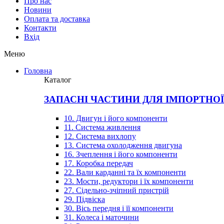
Про нас
Новини
Оплата та доставка
Контакти
Вхiд
Меню
Головна
Каталог
ЗАПАСНІ ЧАСТИНИ ДЛЯ ІМПОРТНО
10. Двигун і його компоненти
11. Система живлення
12. Система вихлопу
13. Система охолодження двигуна
16. Зчеплення і його компоненти
17. Коробка передач
22. Вали карданні та їх компоненти
23. Мости, редуктори і їх компоненти
27. Сідельно-зчіпний пристрій
29. Підвіска
30. Вісь передня і її компоненти
31. Колеса і маточини