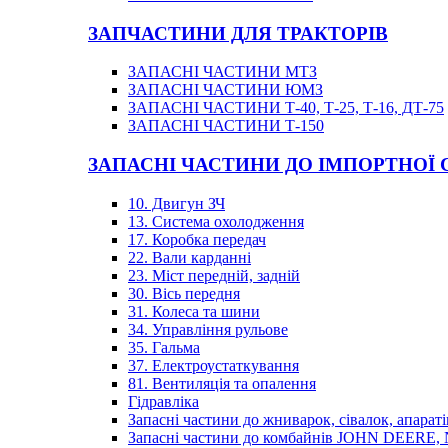
ЗАПЧАСТИНИ ДЛЯ ТРАКТОРІВ
ЗАПАСНІ ЧАСТИНИ МТЗ
ЗАПАСНІ ЧАСТИНИ ЮМЗ
ЗАПАСНІ ЧАСТИНИ Т-40, Т-25, Т-16, ДТ-75
ЗАПАСНІ ЧАСТИНИ Т-150
ЗАПАСНІ ЧАСТИНИ ДО ІМПОРТНОЇ
10. Двигун ЗЧ
13. Система охолодження
17. Коробка передач
22. Вали карданні
23. Міст передній, задній
30. Вісь передня
31. Колеса та шини
34. Управління рульове
35. Гальма
37. Електроустаткування
81. Вентиляція та опалення
Гідравліка
Запасні частини до жниварок, сівалок, апараті
Запасні частини до комбайнів JOHN DEER