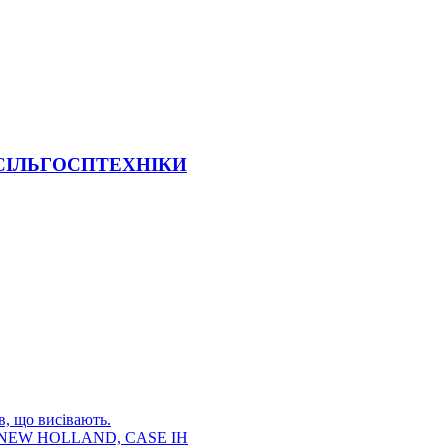
 СІЛЬГОСПТЕХНІКИ
в, що висівають.
E, NEW HOLLAND, CASE IH