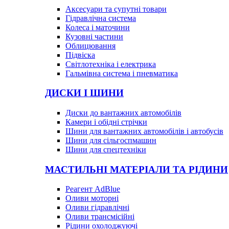
Аксесуари та супутні товари
Гідравлічна система
Колеса і маточини
Кузовні частини
Облицювання
Підвіска
Світлотехніка і електрика
Гальмівна система і пневматика
ДИСКИ І ШИНИ
Диски до вантажних автомобілів
Камери і обідні стрічки
Шини для вантажних автомобілів і автобусів
Шини для сільгоспмашин
Шини для спецтехніки
МАСТИЛЬНІ МАТЕРІАЛИ ТА РІДИНИ
Реагент AdBlue
Оливи моторні
Оливи гідравлічні
Оливи трансмісійні
Рідини охолоджуючі