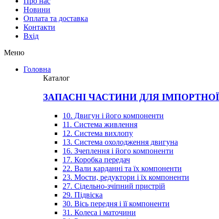
Про нас
Новини
Оплата та доставка
Контакти
Вхiд
Меню
Головна
Каталог
ЗАПАСНІ ЧАСТИНИ ДЛЯ ІМПОРТНО
10. Двигун і його компоненти
11. Система живлення
12. Система вихлопу
13. Система охолодження двигуна
16. Зчеплення і його компоненти
17. Коробка передач
22. Вали карданні та їх компоненти
23. Мости, редуктори і їх компоненти
27. Сідельно-зчіпний пристрій
29. Підвіска
30. Вісь передня і її компоненти
31. Колеса і маточини