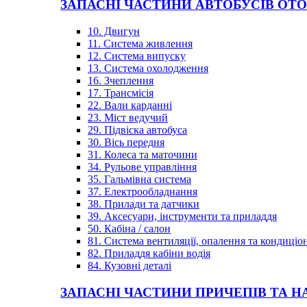
ЗАПАСНІ ЧАСТИНИ АВТОБУСІВ OT
10. Двигун
11. Система живлення
12. Система випуску
13. Система охолодження
16. Зчеплення
17. Трансмісія
22. Вали карданні
23. Міст ведучий
29. Підвіска автобуса
30. Вісь передня
31. Колеса та маточини
34. Рульове управління
35. Гальмівна система
37. Електрообладнання
38. Прилади та датчики
39. Аксесуари, інструменти та приладдя
50. Кабіна / салон
81. Система вентиляції, опалення та кондиці
82. Приладдя кабіни водія
84. Кузовні деталі
ЗАПАСНІ ЧАСТИНИ ПРИЧЕПІВ ТА Н