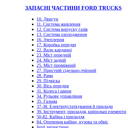
ЗАПАСНІ ЧАСТИНИ FORD TRUCKS
10. Двигун
11. Система живлення
12. Система випуску газів
13. Система охолодження
16. Зчеплення
17. Коробка передач
22. Вали карданні
23. Міст передній
24. Міст задній
25. Міст проміжний
27. Пристрій сідельно-зчіпний
28. Рама
29. Підвіска
30. Вісь передня
31. Колеса і шини
34. Рульове управління
35. Гальма
37-38. Електроустаткування й прилади
39. Інструмент, приладдя, кріпильні елементи
50-82. Кабіна і приладдя
84. Оперення кабіни, кузова та обвіс
Інші запчастини