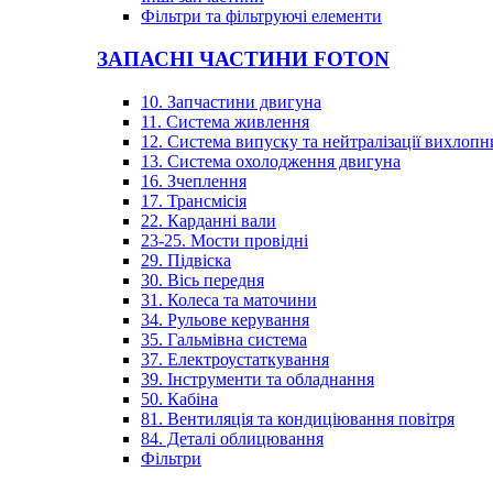
Фільтри та фільтруючі елементи
ЗАПАСНІ ЧАСТИНИ FOTON
10. Запчастини двигуна
11. Система живлення
12. Система випуску та нейтралізації вихлопн
13. Система охолодження двигуна
16. Зчеплення
17. Трансмісія
22. Карданні вали
23-25. Мости провідні
29. Підвіска
30. Вісь передня
31. Колеса та маточини
34. Рульове керування
35. Гальмівна система
37. Електроустаткування
39. Інструменти та обладнання
50. Кабіна
81. Вентиляція та кондиціювання повітря
84. Деталі облицювання
Фільтри