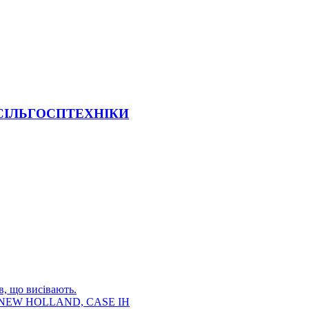
 СІЛЬГОСПТЕХНІКИ
в, що висівають.
E, NEW HOLLAND, CASE IH