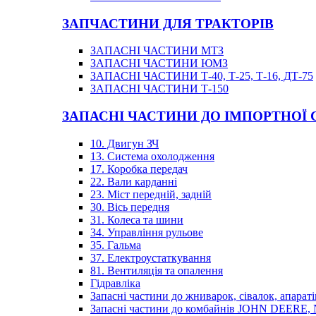
ЗАПЧАСТИНИ ДЛЯ ТРАКТОРІВ
ЗАПАСНІ ЧАСТИНИ МТЗ
ЗАПАСНІ ЧАСТИНИ ЮМЗ
ЗАПАСНІ ЧАСТИНИ Т-40, Т-25, Т-16, ДТ-75
ЗАПАСНІ ЧАСТИНИ Т-150
ЗАПАСНІ ЧАСТИНИ ДО ІМПОРТНОЇ
10. Двигун ЗЧ
13. Система охолодження
17. Коробка передач
22. Вали карданні
23. Міст передній, задній
30. Вісь передня
31. Колеса та шини
34. Управління рульове
35. Гальма
37. Електроустаткування
81. Вентиляція та опалення
Гідравліка
Запасні частини до жниварок, сівалок, апараті
Запасні частини до комбайнів JOHN DEER