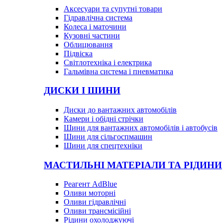
Аксесуари та супутні товари
Гідравлічна система
Колеса і маточини
Кузовні частини
Облицювання
Підвіска
Світлотехніка і електрика
Гальмівна система і пневматика
ДИСКИ І ШИНИ
Диски до вантажних автомобілів
Камери і обідні стрічки
Шини для вантажних автомобілів і автобусів
Шини для сільгоспмашин
Шини для спецтехніки
МАСТИЛЬНІ МАТЕРІАЛИ ТА РІДИНИ
Реагент AdBlue
Оливи моторні
Оливи гідравлічні
Оливи трансмісійні
Рідини охолоджуючі