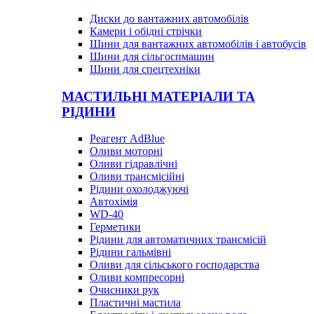
Диски до вантажних автомобілів
Камери і обідні стрічки
Шини для вантажних автомобілів і автобусів
Шини для сільгоспмашин
Шини для спецтехніки
МАСТИЛЬНІ МАТЕРІАЛИ ТА
РІДИНИ
Реагент AdBlue
Оливи моторні
Оливи гідравлічні
Оливи трансмісійні
Рідини охолоджуючі
Автохімія
WD-40
Герметики
Рідини для автоматичних трансмісій
Рідини гальмівні
Оливи для сільського господарства
Оливи компресорні
Очисники рук
Пластичні мастила