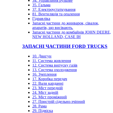
34. Управління рульове
35. Гальма
37. Електроустаткування
81. Вентиляція та опалення
Гідравліка
Запасні частини до жниварок, сівалок,
апаратів, що висівають.
Запасні частини до комбайнів JOHN DEERE,
NEW HOLLAND, CASE IH
ЗАПАСНІ ЧАСТИНИ FORD TRUCKS
10. Двигун
11. Система живлення
12. Система випуску газів
13. Система охолодження
16. Зчеплення
17. Коробка передач
22. Вали карданні
23. Міст передній
24. Міст задній
25. Міст проміжний
27. Пристрій сідельно-зчіпний
28. Рама
29. Підвіска