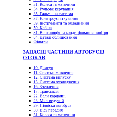
31. Колеса та маточини
34. Рульове керування
35. Гальмівна система
37. Електроустаткування
39. Інструменти та обладнання
50. Кабіна
81. Вентиляція та кондиціювання повітря
84. Деталі облицювання
Фільтри
ЗАПАСНІ ЧАСТИНИ АВТОБУСІВ
OTOKAR
10. Двигун
11. Система живлення
12. Система випуску
13. Система охолодження
16. Зчеплення
17. Трансмісія
22. Вали карданні
23. Міст ведучий
29. Підвіска автобуса
30. Вісь передня
31. Колеса та маточини