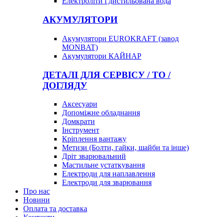
Електроліти і дистильована вода
АКУМУЛЯТОРИ
Акумулятори EUROKRAFT (завод
MONBAT)
Акумулятори КАЙНАР
ДЕТАЛІ ДЛЯ СЕРВІСУ / ТО /
ДОГЛЯДУ
Аксесуари
Допоміжне обладнання
Домкрати
Інструмент
Кріплення вантажу
Метизи (Болти, гайки, шайби та інше)
Дріт зварювальний
Мастильне устаткування
Електроди для наплавлення
Електроди для зварювання
Про нас
Новини
Оплата та доставка