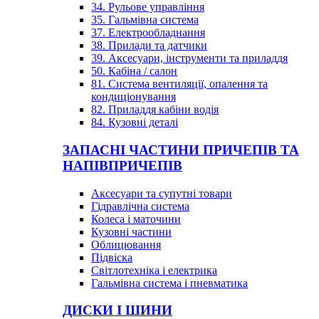
34. Рульове управління
35. Гальмівна система
37. Електрообладнання
38. Прилади та датчики
39. Аксесуари, інструменти та приладдя
50. Кабіна / салон
81. Система вентиляції, опалення та
кондиціонування
82. Приладдя кабіни водія
84. Кузовні деталі
ЗАПАСНІ ЧАСТИНИ ПРИЧЕПІВ ТА
НАПІВПРИЧЕПІВ
Аксесуари та супутні товари
Гідравлічна система
Колеса і маточини
Кузовні частини
Облицювання
Підвіска
Світлотехніка і електрика
Гальмівна система і пневматика
ДИСКИ І ШИНИ