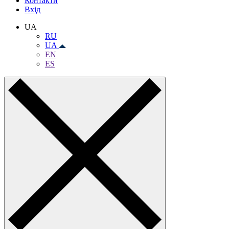
Контакти
Вхiд
UA
RU
UA
EN
ES