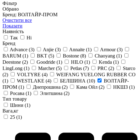
Фільтр
Обрано
Бренд: ВОЛТАЙР-ПРОМ
Очистити все
Показати
Наявність
Так
Ні
Бренд
Advance
(3)
Anjie
(3)
Annaite
(1)
Armour
(3)
BARUM
(1)
BKT
(5)
Bostone
(8)
Chaoyang
(1)
Deestone
(2)
Goodride
(1)
HILO
(1)
Kenda
(1)
LingLong
(1)
Marcher
(5)
Petlas
(7)
PRC
(2)
Starco
(2)
VOLTYRE
(4)
WEIFANG YUELONG RUBBER CO
(1)
WESTLAKE
(4)
БЕЛШИНА
(10)
ВОЛТАЙР-
ПРОМ
(1)
Днепрошина
(2)
Кама Ойл
(2)
НКШЗ
(1)
Росава
(1)
Элитшина
(2)
Тип товару
Шини
(1)
Вага,кг
25
(1)