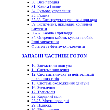
30. Вісь передня
31. Колеса і шини
34. Рульове управління
35. Гальма
37-38. Електроустаткування й прилади
39. Інструмент, приладдя, кріпильні
елементи
50-82. Кабіна і приладдя
84. Оперення кабіни, кузова та обвіс
Інші запчастини
Фільтри та фільтруючі елементи
ЗАПАСНІ ЧАСТИНИ FOTON
10. Запчастини двигуна
11. Система живлення
12. Система випуску та нейтралізації
вихлопних газів
13. Система охолодження двигуна
16. Зчеплення
17. Трансмісія
22. Карданні вали
23-25. Мости провідні
29. Підвіска
30. Вісь передня