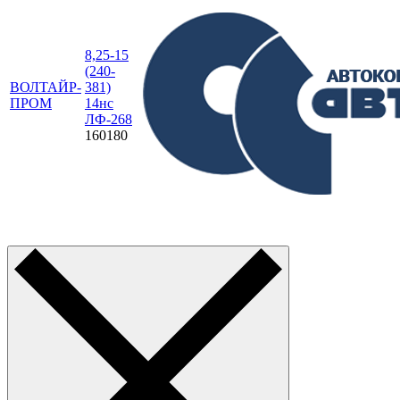
8,25-15
(240-
ВОЛТАЙР-
381)
ПРОМ
14нс
ЛФ-268
160180