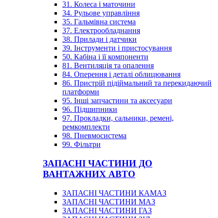
31. Колеса і маточини
34. Рульове управління
35. Гальмівна система
37. Електрообладнання
38. Прилади і датчики
39. Інструменти і пристосування
50. Кабіна і її компоненти
81. Вентиляція та опалення
84. Оперення і деталі облицювання
86. Пристрій підіймальний та перекидаючий
платформи
95. Інші запчастини та аксесуари
96. Підшипники
97. Прокладки, сальники, ремені,
ремкомплекти
98. Пневмосистема
99. Фільтри
ЗАПАСНІ ЧАСТИНИ ДО
ВАНТАЖНИХ АВТО
ЗАПАСНІ ЧАСТИНИ КАМАЗ
ЗАПАСНІ ЧАСТИНИ МАЗ
ЗАПАСНІ ЧАСТИНИ ГАЗ