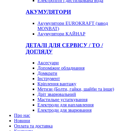
Електроліти і дистильована вода
АКУМУЛЯТОРИ
Акумулятори EUROKRAFT (завод
MONBAT)
Акумулятори КАЙНАР
ДЕТАЛІ ДЛЯ СЕРВІСУ / ТО /
ДОГЛЯДУ
Аксесуари
Допоміжне обладнання
Домкрати
Інструмент
Кріплення вантажу
Метизи (Болти, гайки, шайби та інше)
Дріт зварювальний
Мастильне устаткування
Електроди для наплавлення
Електроди для зварювання
Про нас
Новини
Оплата та доставка