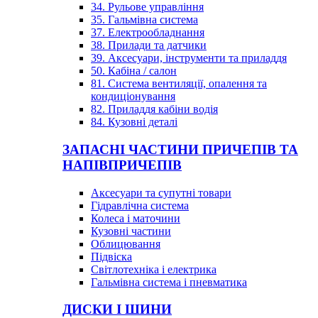
34. Рульове управління
35. Гальмівна система
37. Електрообладнання
38. Прилади та датчики
39. Аксесуари, інструменти та приладдя
50. Кабіна / салон
81. Система вентиляції, опалення та
кондиціонування
82. Приладдя кабіни водія
84. Кузовні деталі
ЗАПАСНІ ЧАСТИНИ ПРИЧЕПІВ ТА
НАПІВПРИЧЕПІВ
Аксесуари та супутні товари
Гідравлічна система
Колеса і маточини
Кузовні частини
Облицювання
Підвіска
Світлотехніка і електрика
Гальмівна система і пневматика
ДИСКИ І ШИНИ