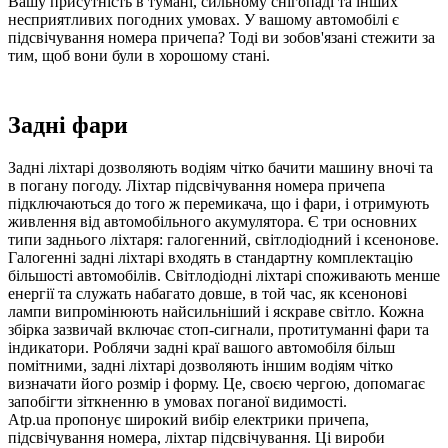
Вашу присутність в тумані, сильному снігопаді та інших
несприятливих погодних умовах. У вашому автомобілі є
підсвічування номера причепа? Тоді ви зобов'язані стежити за
тим, щоб вони були в хорошому стані.
Задні фари
Задні ліхтарі дозволяють водіям чітко бачити машину вночі та
в погану погоду. Ліхтар підсвічування номера причепа
підключаються до того ж перемикача, що і фари, і отримують
живлення від автомобільного акумулятора. Є три основних
типи заднього ліхтаря: галогенний, світлодіодний і ксенонове.
Галогенні задні ліхтарі входять в стандартну комплектацію
більшості автомобілів. Світлодіодні ліхтарі споживають менше
енергії та служать набагато довше, в той час, як ксенонові
лампи випромінюють найсильніший і яскраве світло. Кожна
збірка зазвичай включає стоп-сигнали, протитуманні фари та
індикатори. Роблячи задні краї вашого автомобіля більш
помітними, задні ліхтарі дозволяють іншим водіям чітко
визначати його розмір і форму. Це, своєю чергою, допомагає
запобігти зіткненню в умовах поганої видимості.
Atp.ua пропонує широкий вибір електрики причепа,
підсвічування номера, ліхтар підсвічування. Ці вироби