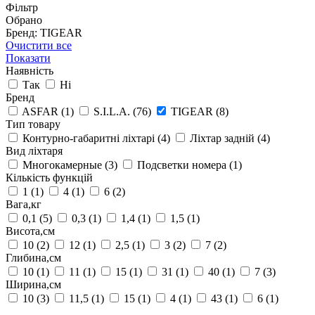
Фільтр
Обрано
Бренд: TIGEAR
Очистити все
Показати
Наявність
Так
Ні
Бренд
ASFAR
(1)
S.I.L.A.
(76)
TIGEAR
(8)
Тип товару
Контурно-габаритні ліхтарі
(4)
Ліхтар задній
(4)
Вид ліхтаря
Многокамерные
(3)
Подсветки номера
(1)
Кількість функцій
1
(1)
4
(1)
6
(2)
Вага,кг
0,1
(5)
0,3
(1)
1,4
(1)
1,5
(1)
Висота,см
10
(2)
12
(1)
2,5
(1)
3
(2)
7
(2)
Глибина,см
10
(1)
11
(1)
15
(1)
31
(1)
40
(1)
7
(3)
Ширина,см
10
(3)
11,5
(1)
15
(1)
4
(1)
43
(1)
6
(1)