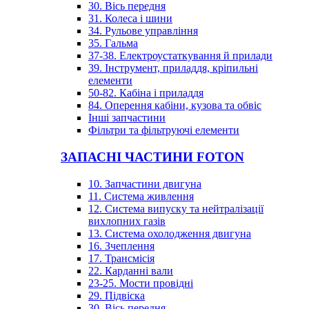
30. Вісь передня
31. Колеса і шини
34. Рульове управління
35. Гальма
37-38. Електроустаткування й прилади
39. Інструмент, приладдя, кріпильні
елементи
50-82. Кабіна і приладдя
84. Оперення кабіни, кузова та обвіс
Інші запчастини
Фільтри та фільтруючі елементи
ЗАПАСНІ ЧАСТИНИ FOTON
10. Запчастини двигуна
11. Система живлення
12. Система випуску та нейтралізації
вихлопних газів
13. Система охолодження двигуна
16. Зчеплення
17. Трансмісія
22. Карданні вали
23-25. Мости провідні
29. Підвіска
30. Вісь передня