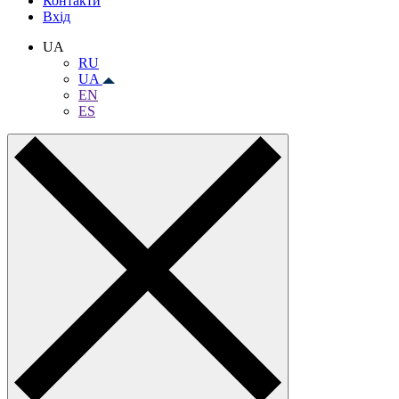
Контакти
Вхiд
UA
RU
UA
EN
ES