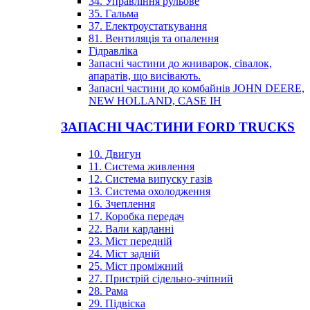
34. Управління рульове
35. Гальма
37. Електроустаткування
81. Вентиляція та опалення
Гідравліка
Запасні частини до жниварок, сівалок,
апаратів, що висівають.
Запасні частини до комбайнів JOHN DEERE,
NEW HOLLAND, CASE IH
ЗАПАСНІ ЧАСТИНИ FORD TRUCKS
10. Двигун
11. Система живлення
12. Система випуску газів
13. Система охолодження
16. Зчеплення
17. Коробка передач
22. Вали карданні
23. Міст передній
24. Міст задній
25. Міст проміжний
27. Пристрій сідельно-зчіпний
28. Рама
29. Підвіска