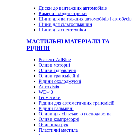
Диски до вантажних автомобілів
Камери і обідні стрічки
Шини для вантажних автомобілів і автобусів
Шини для сільгоспмашин
Шини для спецтехніки
МАСТИЛЬНІ МАТЕРІАЛИ ТА
РІДИНИ
Реагент AdBlue
Оливи моторні
Оливи гідравлічні
Оливи трансмісійні
Рідини охолоджуючі
Автохімія
WD-40
Герметики
Рідини для автоматичних трансмісій
Рідини гальмівні
Оливи для сільського господарства
Оливи компресорні
Очисники рук
Пластичні мастила