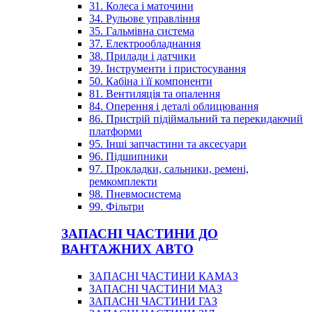
31. Колеса і маточини
34. Рульове управління
35. Гальмівна система
37. Електрообладнання
38. Прилади і датчики
39. Інструменти і пристосування
50. Кабіна і її компоненти
81. Вентиляція та опалення
84. Оперення і деталі облицювання
86. Пристрій підіймальний та перекидаючий
платформи
95. Інші запчастини та аксесуари
96. Підшипники
97. Прокладки, сальники, ремені,
ремкомплекти
98. Пневмосистема
99. Фільтри
ЗАПАСНІ ЧАСТИНИ ДО
ВАНТАЖНИХ АВТО
ЗАПАСНІ ЧАСТИНИ КАМАЗ
ЗАПАСНІ ЧАСТИНИ МАЗ
ЗАПАСНІ ЧАСТИНИ ГАЗ