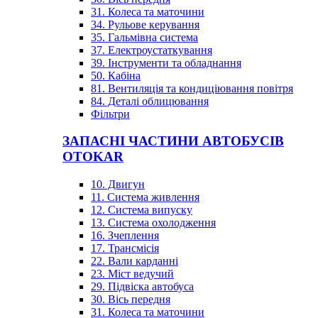
31. Колеса та маточини
34. Рульове керування
35. Гальмівна система
37. Електроустаткування
39. Інструменти та обладнання
50. Кабіна
81. Вентиляція та кондиціювання повітря
84. Деталі облицювання
Фільтри
ЗАПАСНІ ЧАСТИНИ АВТОБУСІВ
OTOKAR
10. Двигун
11. Система живлення
12. Система випуску
13. Система охолодження
16. Зчеплення
17. Трансмісія
22. Вали карданні
23. Міст ведучий
29. Підвіска автобуса
30. Вісь передня
31. Колеса та маточини