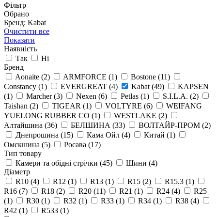
Фільтр
Обрано
Бренд: Kabat
Очистити все
Показати
Наявність
Так
Ні
Бренд
Aonaite
(2)
ARMFORCE
(1)
Bostone
(11)
Constancy
(1)
EVERGREAT
(4)
Kabat
(49)
KAPSEN
(1)
Marcher
(3)
Nexen
(6)
Petlas
(1)
S.I.L.A.
(2)
Taishan
(2)
TIGEAR
(1)
VOLTYRE
(6)
WEIFANG
YUELONG RUBBER CO
(1)
WESTLAKE
(2)
Алтайшина
(36)
БЕЛШИНА
(33)
ВОЛТАЙР-ПРОМ
(2)
Днепрошина
(15)
Кама Ойл
(4)
Китай
(1)
Омскшина
(5)
Росава
(17)
Тип товару
Камери та обідні стрічки
(45)
Шини
(4)
Діаметр
R10
(4)
R12
(1)
R13
(1)
R15
(2)
R15.3
(1)
R16
(7)
R18
(2)
R20
(11)
R21
(1)
R24
(4)
R25
(1)
R30
(1)
R32
(1)
R33
(1)
R34
(1)
R38
(4)
R42
(1)
R533
(1)