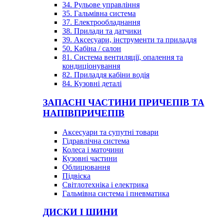
34. Рульове управління
35. Гальмівна система
37. Електрообладнання
38. Прилади та датчики
39. Аксесуари, інструменти та приладдя
50. Кабіна / салон
81. Система вентиляції, опалення та
кондиціонування
82. Приладдя кабіни водія
84. Кузовні деталі
ЗАПАСНІ ЧАСТИНИ ПРИЧЕПІВ ТА
НАПІВПРИЧЕПІВ
Аксесуари та супутні товари
Гідравлічна система
Колеса і маточини
Кузовні частини
Облицювання
Підвіска
Світлотехніка і електрика
Гальмівна система і пневматика
ДИСКИ І ШИНИ