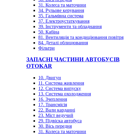
31. Колеса та маточини
34. Рульове керування
35. Гальмівна система
37. Електроустаткування
39. Інструменти та обладнання
50. Кабіна
81. Вентиляція та кондиціювання повітря
84. Деталі облицювання
Фільтри
ЗАПАСНІ ЧАСТИНИ АВТОБУСІВ
OTOKAR
10. Двигун
11. Система живлення
12. Система випуску
13. Система охолодження
16. Зчеплення
17. Трансмісія
22. Вали карданні
23. Міст ведучий
29. Підвіска автобуса
30. Вісь передня
31. Колеса та маточини