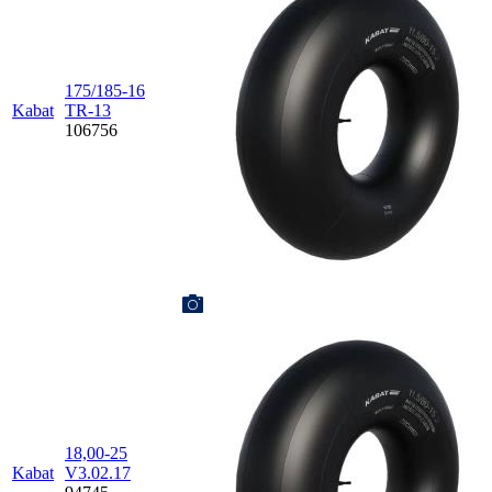
175/185-16
Kabat
TR-13
106756
18,00-25
Kabat
V3.02.17