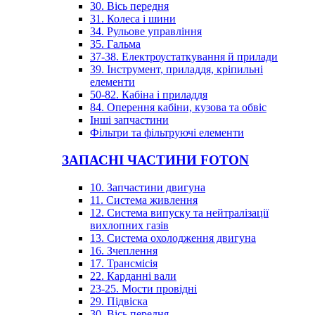
30. Вісь передня
31. Колеса і шини
34. Рульове управління
35. Гальма
37-38. Електроустаткування й прилади
39. Інструмент, приладдя, кріпильні
елементи
50-82. Кабіна і приладдя
84. Оперення кабіни, кузова та обвіс
Інші запчастини
Фільтри та фільтруючі елементи
ЗАПАСНІ ЧАСТИНИ FOTON
10. Запчастини двигуна
11. Система живлення
12. Система випуску та нейтралізації
вихлопних газів
13. Система охолодження двигуна
16. Зчеплення
17. Трансмісія
22. Карданні вали
23-25. Мости провідні
29. Підвіска
30. Вісь передня