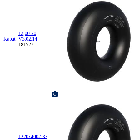
12,00-20
Kabat
V3.02.14
181527
1220х400-533