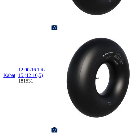
12,00-16 TR-
Kabat
15 (12-16,5)
181531