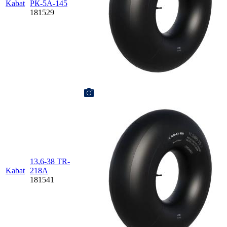
Kabat
РК-5А-145
181529
13,6-38 TR-
Kabat
218A
181541