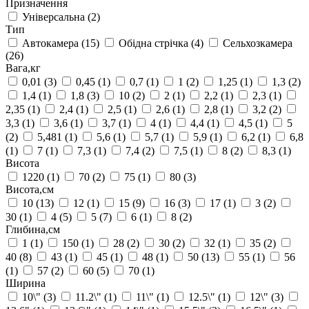
Призначення
Універсальна
(2)
Тип
Автокамера
(15)
Обідна стрічка
(4)
Сельхозкамера
(26)
Вага,кг
0,01
(3)
0,45
(1)
0,7
(1)
1
(2)
1,25
(1)
1,3
(2)
1,4
(1)
1,8
(3)
10
(2)
2
(1)
2,2
(1)
2,3
(1)
2,35
(1)
2,4
(1)
2,5
(1)
2,6
(1)
2,8
(1)
3,2
(2)
3,3
(1)
3,6
(1)
3,7
(1)
4
(1)
4,4
(1)
4,5
(1)
5
(2)
5,481
(1)
5,6
(1)
5,7
(1)
5,9
(1)
6,2
(1)
6,8
(1)
7
(1)
7,3
(1)
7,4
(2)
7,5
(1)
8
(2)
8,3
(1)
Висота
1220
(1)
70
(2)
75
(1)
80
(3)
Висота,см
10
(13)
12
(1)
15
(9)
16
(3)
17
(1)
3
(2)
30
(1)
4
(5)
5
(7)
6
(1)
8
(2)
Глибина,см
1
(1)
150
(1)
28
(2)
30
(2)
32
(1)
35
(2)
40
(8)
43
(1)
45
(1)
48
(1)
50
(13)
55
(1)
56
(1)
57
(2)
60
(5)
70
(1)
Ширина
10\"
(3)
11.2\"
(1)
11\"
(1)
12.5\"
(1)
12\"
(3)