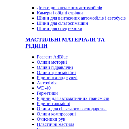
Диски до вантажних автомобілів
Камери і обідні стрічки
Шини для вантажних автомобілів і автобусів
Шини для сільгоспмашин
Шини для спецтехніки
МАСТИЛЬНІ МАТЕРІАЛИ ТА
РІДИНИ
Реагент AdBlue
Оливи моторні
Оливи гідравлічні
Оливи трансмісійні
Рідини охолоджуючі
Автохімія
WD-40
Герметики
Рідини для автоматичних трансмісій
Рідини гальмівні
Оливи для сільського господарства
Оливи компресорні
Очисники рук
Пластичні мастила