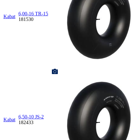
6,00-16 TR-15
Kabat
181530
6,50-10 JS-2
Kabat
182433