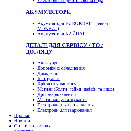
Електроліти і дистильована вода
АКУМУЛЯТОРИ
Акумулятори EUROKRAFT (завод
MONBAT)
Акумулятори КАЙНАР
ДЕТАЛІ ДЛЯ СЕРВІСУ / ТО /
ДОГЛЯДУ
Аксесуари
Допоміжне обладнання
Домкрати
Інструмент
Кріплення вантажу
Метизи (Болти, гайки, шайби та інше)
Дріт зварювальний
Мастильне устаткування
Електроди для наплавлення
Електроди для зварювання
Про нас
Новини
Оплата та доставка