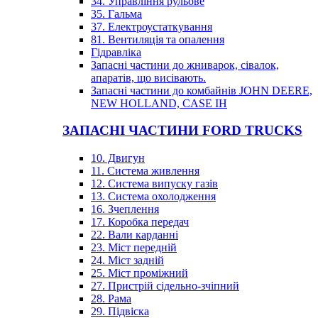
34. Управління рульове
35. Гальма
37. Електроустаткування
81. Вентиляція та опалення
Гідравліка
Запасні частини до жниварок, сівалок,
апаратів, що висівають.
Запасні частини до комбайнів JOHN DEERE,
NEW HOLLAND, CASE IH
ЗАПАСНІ ЧАСТИНИ FORD TRUCKS
10. Двигун
11. Система живлення
12. Система випуску газів
13. Система охолодження
16. Зчеплення
17. Коробка передач
22. Вали карданні
23. Міст передній
24. Міст задній
25. Міст проміжний
27. Пристрій сідельно-зчіпний
28. Рама
29. Підвіска