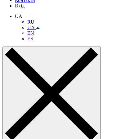
Контакти
Вхiд
UA
RU
UA
EN
ES