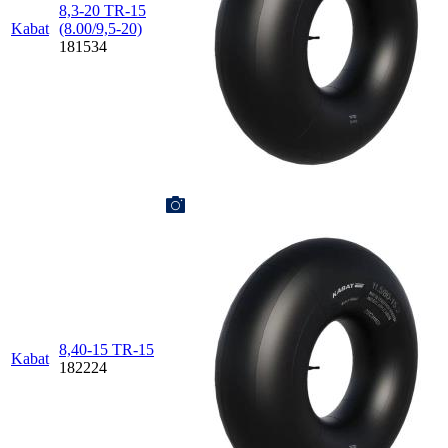
8,3-20 TR-15
Kabat
(8.00/9,5-20)
181534
8,40-15 TR-15
Kabat
182224