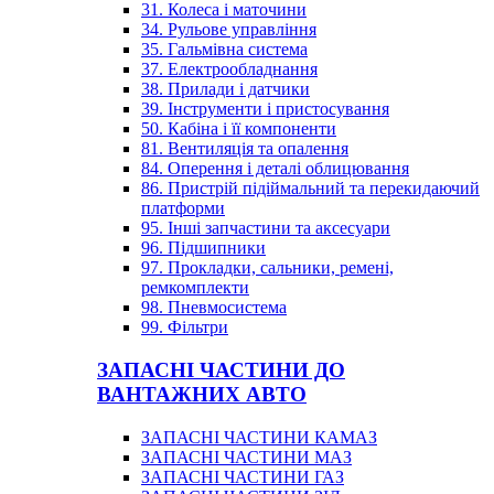
31. Колеса і маточини
34. Рульове управління
35. Гальмівна система
37. Електрообладнання
38. Прилади і датчики
39. Інструменти і пристосування
50. Кабіна і її компоненти
81. Вентиляція та опалення
84. Оперення і деталі облицювання
86. Пристрій підіймальний та перекидаючий
платформи
95. Інші запчастини та аксесуари
96. Підшипники
97. Прокладки, сальники, ремені,
ремкомплекти
98. Пневмосистема
99. Фільтри
ЗАПАСНІ ЧАСТИНИ ДО
ВАНТАЖНИХ АВТО
ЗАПАСНІ ЧАСТИНИ КАМАЗ
ЗАПАСНІ ЧАСТИНИ МАЗ
ЗАПАСНІ ЧАСТИНИ ГАЗ