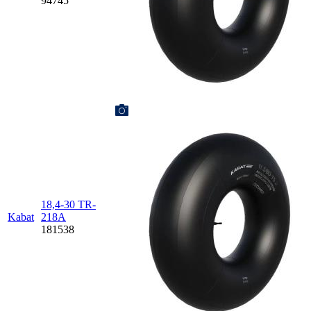
94745
18,4-30 TR-
Kabat
218A
181538