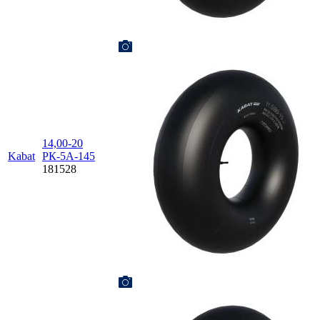
14,00-20
Kabat
РК-5А-145
181528