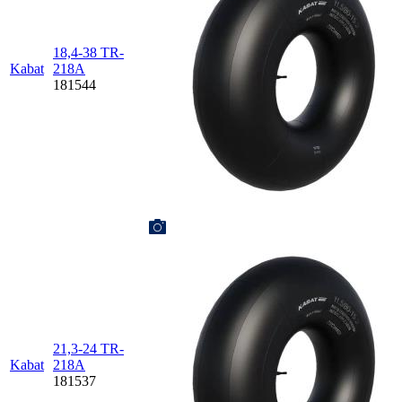
18,4-38 TR-
Kabat
218A
181544
21,3-24 TR-
Kabat
218A
181537