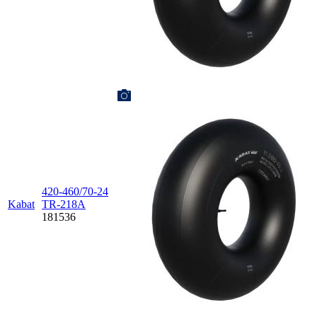
420-460/70-24
Kabat
TR-218A
181536