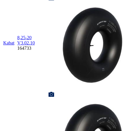
8,25-20
Kabat
V3.02.10
164733