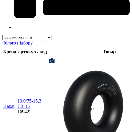
Фільтр підбору
Бренд
артикул / код
Товар
10,0/75-15,3
Kabat
TR-15
169425