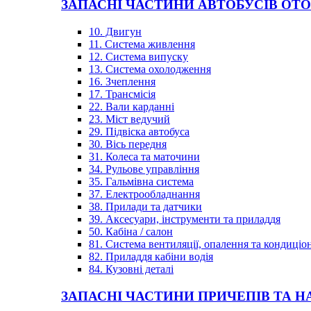
ЗАПАСНІ ЧАСТИНИ АВТОБУСІВ OT
10. Двигун
11. Система живлення
12. Система випуску
13. Система охолодження
16. Зчеплення
17. Трансмісія
22. Вали карданні
23. Міст ведучий
29. Підвіска автобуса
30. Вісь передня
31. Колеса та маточини
34. Рульове управління
35. Гальмівна система
37. Електрообладнання
38. Прилади та датчики
39. Аксесуари, інструменти та приладдя
50. Кабіна / салон
81. Система вентиляції, опалення та кондиці
82. Приладдя кабіни водія
84. Кузовні деталі
ЗАПАСНІ ЧАСТИНИ ПРИЧЕПІВ ТА Н