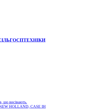
 СІЛЬГОСПТЕХНІКИ
в, що висівають.
E, NEW HOLLAND, CASE IH