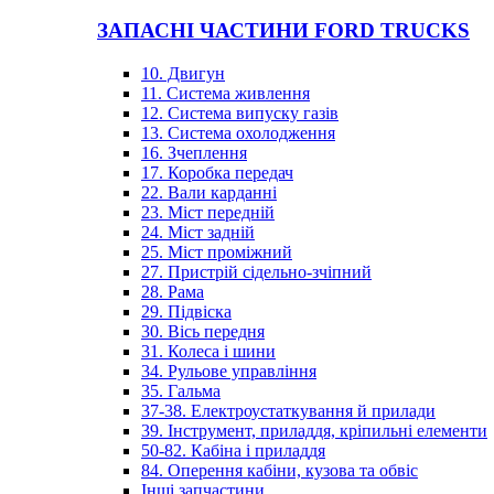
ЗАПАСНІ ЧАСТИНИ FORD TRUCKS
10. Двигун
11. Система живлення
12. Система випуску газів
13. Система охолодження
16. Зчеплення
17. Коробка передач
22. Вали карданні
23. Міст передній
24. Міст задній
25. Міст проміжний
27. Пристрій сідельно-зчіпний
28. Рама
29. Підвіска
30. Вісь передня
31. Колеса і шини
34. Рульове управління
35. Гальма
37-38. Електроустаткування й прилади
39. Інструмент, приладдя, кріпильні елементи
50-82. Кабіна і приладдя
84. Оперення кабіни, кузова та обвіс
Інші запчастини