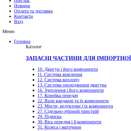
Про нас
Новини
Оплата та доставка
Контакти
Вхiд
Меню
Головна
Каталог
ЗАПАСНІ ЧАСТИНИ ДЛЯ ІМПОРТНО
10. Двигун і його компоненти
11. Система живлення
12. Система вихлопу
13. Система охолодження двигуна
16. Зчеплення і його компоненти
17. Коробка передач
22. Вали карданні та їх компоненти
23. Мости, редуктори і їх компоненти
27. Сідельно-зчіпний пристрій
29. Підвіска
30. Вісь передня і її компоненти
31. Колеса і маточини