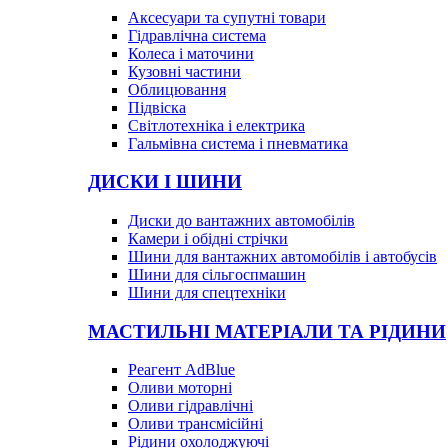
Аксесуари та супутні товари
Гідравлічна система
Колеса і маточини
Кузовні частини
Облицювання
Підвіска
Світлотехніка і електрика
Гальмівна система і пневматика
ДИСКИ І ШИНИ
Диски до вантажних автомобілів
Камери і обідні стрічки
Шини для вантажних автомобілів і автобусів
Шини для сільгоспмашин
Шини для спецтехніки
МАСТИЛЬНІ МАТЕРІАЛИ ТА РІДИНИ
Реагент AdBlue
Оливи моторні
Оливи гідравлічні
Оливи трансмісійні
Рідини охолоджуючі