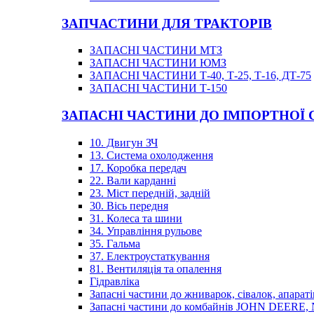
ЗАПЧАСТИНИ ДЛЯ ТРАКТОРІВ
ЗАПАСНІ ЧАСТИНИ МТЗ
ЗАПАСНІ ЧАСТИНИ ЮМЗ
ЗАПАСНІ ЧАСТИНИ Т-40, Т-25, Т-16, ДТ-75
ЗАПАСНІ ЧАСТИНИ Т-150
ЗАПАСНІ ЧАСТИНИ ДО ІМПОРТНОЇ
10. Двигун ЗЧ
13. Система охолодження
17. Коробка передач
22. Вали карданні
23. Міст передній, задній
30. Вісь передня
31. Колеса та шини
34. Управління рульове
35. Гальма
37. Електроустаткування
81. Вентиляція та опалення
Гідравліка
Запасні частини до жниварок, сівалок, апараті
Запасні частини до комбайнів JOHN DEER