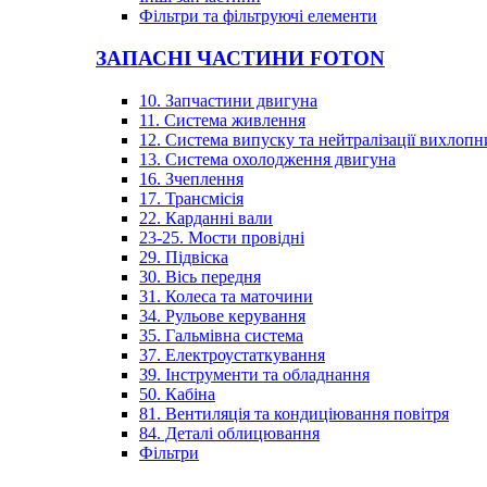
Фільтри та фільтруючі елементи
ЗАПАСНІ ЧАСТИНИ FOTON
10. Запчастини двигуна
11. Система живлення
12. Система випуску та нейтралізації вихлопн
13. Система охолодження двигуна
16. Зчеплення
17. Трансмісія
22. Карданні вали
23-25. Мости провідні
29. Підвіска
30. Вісь передня
31. Колеса та маточини
34. Рульове керування
35. Гальмівна система
37. Електроустаткування
39. Інструменти та обладнання
50. Кабіна
81. Вентиляція та кондиціювання повітря
84. Деталі облицювання
Фільтри