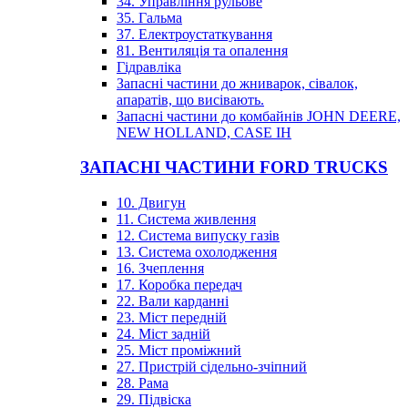
34. Управління рульове
35. Гальма
37. Електроустаткування
81. Вентиляція та опалення
Гідравліка
Запасні частини до жниварок, сівалок,
апаратів, що висівають.
Запасні частини до комбайнів JOHN DEERE,
NEW HOLLAND, CASE IH
ЗАПАСНІ ЧАСТИНИ FORD TRUCKS
10. Двигун
11. Система живлення
12. Система випуску газів
13. Система охолодження
16. Зчеплення
17. Коробка передач
22. Вали карданні
23. Міст передній
24. Міст задній
25. Міст проміжний
27. Пристрій сідельно-зчіпний
28. Рама
29. Підвіска