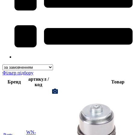
Фільтр підбору
артикул /
Бренд
Товар
код
WN-
Parts