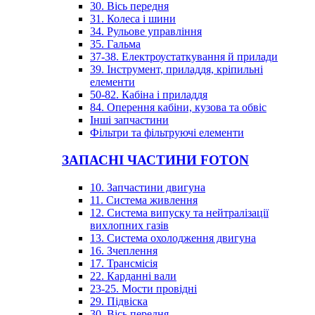
30. Вісь передня
31. Колеса і шини
34. Рульове управління
35. Гальма
37-38. Електроустаткування й прилади
39. Інструмент, приладдя, кріпильні
елементи
50-82. Кабіна і приладдя
84. Оперення кабіни, кузова та обвіс
Інші запчастини
Фільтри та фільтруючі елементи
ЗАПАСНІ ЧАСТИНИ FOTON
10. Запчастини двигуна
11. Система живлення
12. Система випуску та нейтралізації
вихлопних газів
13. Система охолодження двигуна
16. Зчеплення
17. Трансмісія
22. Карданні вали
23-25. Мости провідні
29. Підвіска
30. Вісь передня