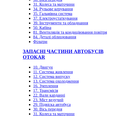
31. Колеса та маточини
34. Рульове керування
35. Гальмівна система
37. Електроустаткування
39. Інструменти та обладнання
50. Кабіна
81. Вентиляція та кондиціювання повітря
84. Деталі облицювання
Фільтри
ЗАПАСНІ ЧАСТИНИ АВТОБУСІВ
OTOKAR
10. Двигун
11. Система живлення
12. Система випуску
13. Система охолодження
16. Зчеплення
17. Трансмісія
22. Вали карданні
23. Міст ведучий
29. Підвіска автобуса
30. Вісь передня
31. Колеса та маточини