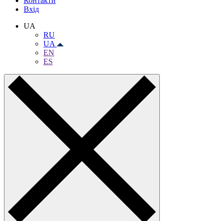
Контакти
Вхiд
UA
RU
UA
EN
ES