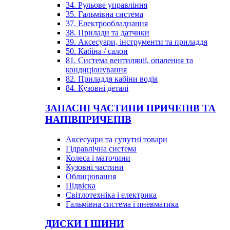
34. Рульове управління
35. Гальмівна система
37. Електрообладнання
38. Прилади та датчики
39. Аксесуари, інструменти та приладдя
50. Кабіна / салон
81. Система вентиляції, опалення та
кондиціонування
82. Приладдя кабіни водія
84. Кузовні деталі
ЗАПАСНІ ЧАСТИНИ ПРИЧЕПІВ ТА
НАПІВПРИЧЕПІВ
Аксесуари та супутні товари
Гідравлічна система
Колеса і маточини
Кузовні частини
Облицювання
Підвіска
Світлотехніка і електрика
Гальмівна система і пневматика
ДИСКИ І ШИНИ