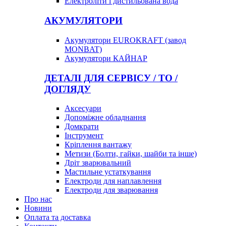
Електроліти і дистильована вода
АКУМУЛЯТОРИ
Акумулятори EUROKRAFT (завод
MONBAT)
Акумулятори КАЙНАР
ДЕТАЛІ ДЛЯ СЕРВІСУ / ТО /
ДОГЛЯДУ
Аксесуари
Допоміжне обладнання
Домкрати
Інструмент
Кріплення вантажу
Метизи (Болти, гайки, шайби та інше)
Дріт зварювальний
Мастильне устаткування
Електроди для наплавлення
Електроди для зварювання
Про нас
Новини
Оплата та доставка