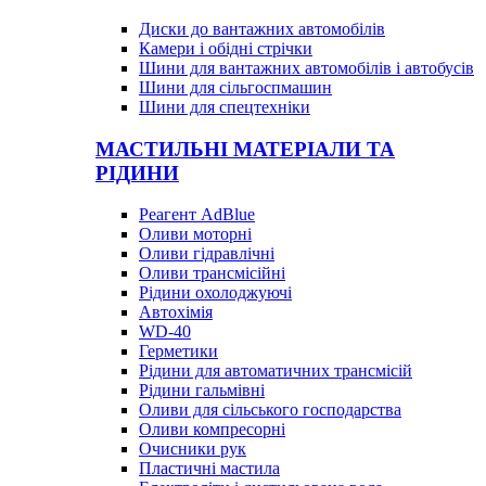
Диски до вантажних автомобілів
Камери і обідні стрічки
Шини для вантажних автомобілів і автобусів
Шини для сільгоспмашин
Шини для спецтехніки
МАСТИЛЬНІ МАТЕРІАЛИ ТА
РІДИНИ
Реагент AdBlue
Оливи моторні
Оливи гідравлічні
Оливи трансмісійні
Рідини охолоджуючі
Автохімія
WD-40
Герметики
Рідини для автоматичних трансмісій
Рідини гальмівні
Оливи для сільського господарства
Оливи компресорні
Очисники рук
Пластичні мастила