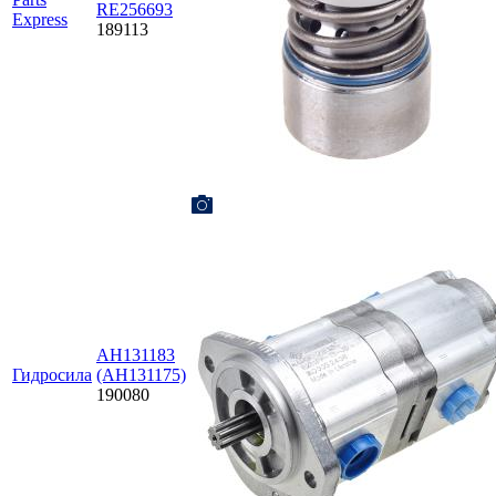
RE256693
Express
189113
AH131183
Гидросила
(AH131175)
190080