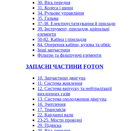
30. Вісь передня
31. Колеса і шини
34. Рульове управління
35. Гальма
37-38. Електроустаткування й прилади
39. Інструмент, приладдя, кріпильні
елементи
50-82. Кабіна і приладдя
84. Оперення кабіни, кузова та обвіс
Інші запчастини
Фільтри та фільтруючі елементи
ЗАПАСНІ ЧАСТИНИ FOTON
10. Запчастини двигуна
11. Система живлення
12. Система випуску та нейтралізації
вихлопних газів
13. Система охолодження двигуна
16. Зчеплення
17. Трансмісія
22. Карданні вали
23-25. Мости провідні
29. Підвіска
30. Вісь передня