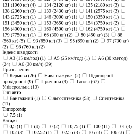
131 (1960 кг)
(4)
134 (2120 кг)
(1)
135 (2180 кг)
(3)
138 (2360 кг)
(3)
139 (2430 кг)
(1)
141 (2575 кг)
(3)
143 (2725 кг)
(1)
146 (3000 кг)
(1)
150 (3350 кг)
(1)
151 (3450 кг)
(1)
153 (3650 кг)
(1)
154 (3750 кг)
(2)
156 (4000 кг)
(1)
160 (4500 кг)
(1)
162 (4750 кг)
(1)
179 (7750 кг)
(1)
66 (300 кг)
(2)
80 (450 кг)
(3)
88
(560 кг)
(5)
93 (650 кг)
(3)
95 (690 кг)
(2)
97 (730 кг)
(2)
98 (760 кг)
(2)
Індекс швидкості
A3 (15 км/год)
(1)
A5 (25 км/год)
(1)
A6 (30 км/год)
(24)
A6 (30 км/ч)
(39)
Призначення
Кермова
(26)
Навантажувач
(2)
Підвищеної
прохідності
(9)
Причіпна
(9)
Тягова
(67)
Універсальна
(13)
Тип авто
Вантажний
(1)
Сільгосптехніка
(53)
Спецтехніка
(11)
Типорозмір
7,5
(1)
Вага,кг
0,5
(1)
1
(4)
10
(2)
10,75
(1)
100
(11)
101
(3)
102
(3)
102,52
(1)
102,55
(3)
105
(3)
106
(3)