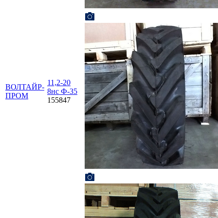
11,2-20
ВОЛТАЙР-
8нс Ф-35
ПРОМ
155847