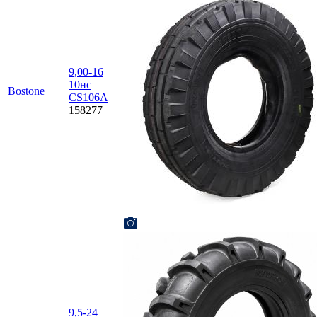
9,00-16
10нс
Bostone
CS106A
158277
9,5-24