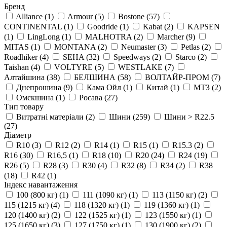
Бренд
Alliance
(1)
Armour
(5)
Bostone
(57)
CONTINENTAL
(1)
Goodride
(1)
Kabat
(2)
KAPSEN
(1)
LingLong
(1)
MALHOTRA
(2)
Marcher
(9)
MITAS
(1)
MONTANA
(2)
Neumaster
(3)
Petlas
(2)
Roadhiker
(4)
SEHA
(32)
Speedways
(2)
Starco
(2)
Taishan
(4)
VOLTYRE
(5)
WESTLAKE
(7)
Алтайшина
(38)
БЕЛШИНА
(58)
ВОЛТАЙР-ПРОМ
(7)
Днепрошина
(9)
Кама Ойл
(1)
Китай
(1)
МТЗ
(2)
Омскшина
(1)
Росава
(27)
Тип товару
Витратні матеріали
(2)
Шини
(259)
Шини > R22.5
(27)
Діаметр
R10
(3)
R12
(2)
R14
(1)
R15
(1)
R15.3
(2)
R16
(30)
R16,5
(1)
R18
(10)
R20
(24)
R24
(19)
R26
(5)
R28
(3)
R30
(4)
R32
(8)
R34
(2)
R38
(18)
R42
(1)
Індекс навантаження
100 (800 кг)
(1)
111 (1090 кг)
(1)
113 (1150 кг)
(2)
115 (1215 кг)
(4)
118 (1320 кг)
(1)
119 (1360 кг)
(1)
120 (1400 кг)
(2)
122 (1525 кг)
(1)
123 (1550 кг)
(1)
125 (1650 кг)
(3)
127 (1750 кг)
(1)
130 (1900 кг)
(2)