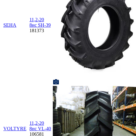
11,2-20
SEHA
8нс SH-39
181373
11,2-20
VOLTYRE
8нс VL-40
106581