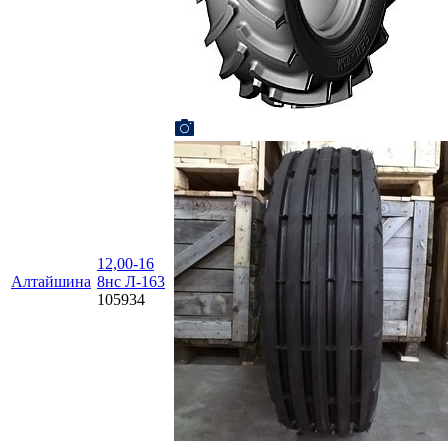
12,00-16
Алтайшина
8нc Л-163
105934