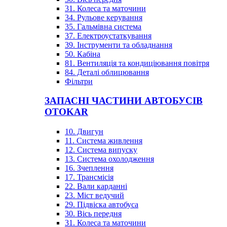
31. Колеса та маточини
34. Рульове керування
35. Гальмівна система
37. Електроустаткування
39. Інструменти та обладнання
50. Кабіна
81. Вентиляція та кондиціювання повітря
84. Деталі облицювання
Фільтри
ЗАПАСНІ ЧАСТИНИ АВТОБУСІВ
OTOKAR
10. Двигун
11. Система живлення
12. Система випуску
13. Система охолодження
16. Зчеплення
17. Трансмісія
22. Вали карданні
23. Міст ведучий
29. Підвіска автобуса
30. Вісь передня
31. Колеса та маточини