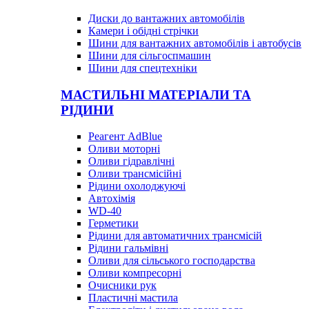
Диски до вантажних автомобілів
Камери і обідні стрічки
Шини для вантажних автомобілів і автобусів
Шини для сільгоспмашин
Шини для спецтехніки
МАСТИЛЬНІ МАТЕРІАЛИ ТА
РІДИНИ
Реагент AdBlue
Оливи моторні
Оливи гідравлічні
Оливи трансмісійні
Рідини охолоджуючі
Автохімія
WD-40
Герметики
Рідини для автоматичних трансмісій
Рідини гальмівні
Оливи для сільського господарства
Оливи компресорні
Очисники рук
Пластичні мастила