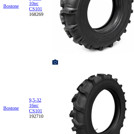
10нс
Bostone
CS101
168269
9,5-32
16нс
Bostone
CS101
192710