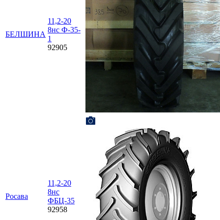
11,2-20
8нс Ф-35-
БЕЛШИНА
1
92905
11,2-20
8нс
Росава
ФБЦ-35
92958