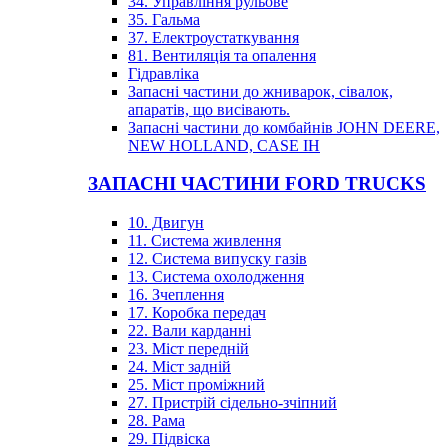
34. Управління рульове
35. Гальма
37. Електроустаткування
81. Вентиляція та опалення
Гідравліка
Запасні частини до жниварок, сівалок,
апаратів, що висівають.
Запасні частини до комбайнів JOHN DEERE,
NEW HOLLAND, CASE IH
ЗАПАСНІ ЧАСТИНИ FORD TRUCKS
10. Двигун
11. Система живлення
12. Система випуску газів
13. Система охолодження
16. Зчеплення
17. Коробка передач
22. Вали карданні
23. Міст передній
24. Міст задній
25. Міст проміжний
27. Пристрій сідельно-зчіпний
28. Рама
29. Підвіска