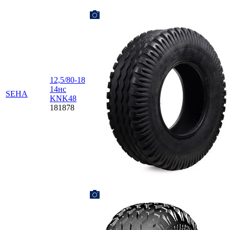
12,5/80-18
14нс
SEHA
KNK48
181878