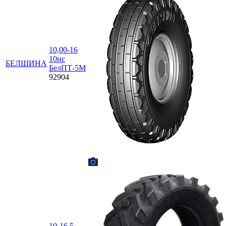
10,00-16
10нс
БЕЛШИНА
БелПТ-5М
92904
10-16,5