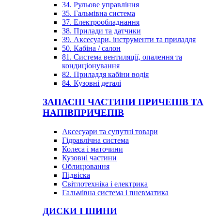
34. Рульове управління
35. Гальмівна система
37. Електрообладнання
38. Прилади та датчики
39. Аксесуари, інструменти та приладдя
50. Кабіна / салон
81. Система вентиляції, опалення та
кондиціонування
82. Приладдя кабіни водія
84. Кузовні деталі
ЗАПАСНІ ЧАСТИНИ ПРИЧЕПІВ ТА
НАПІВПРИЧЕПІВ
Аксесуари та супутні товари
Гідравлічна система
Колеса і маточини
Кузовні частини
Облицювання
Підвіска
Світлотехніка і електрика
Гальмівна система і пневматика
ДИСКИ І ШИНИ