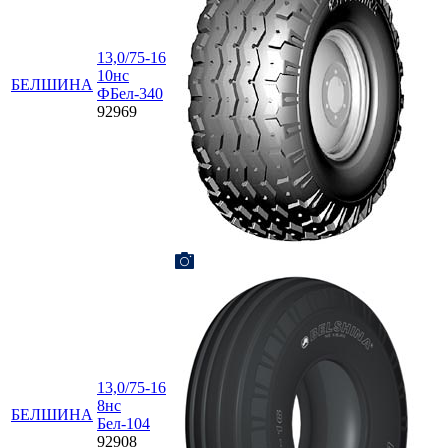
13,0/75-16
10нс
БЕЛШИНА
ФБел-340
92969
13,0/75-16
8нс
БЕЛШИНА
Бел-104
92908