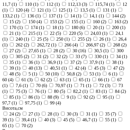
11,7
(1)
110
(1)
112
(1)
112,13
(3)
115,74
(1)
12
(1)
120
(4)
121
(1)
125
(1)
13,5
(1)
131
(1)
133,2
(1)
136
(1)
137
(1)
14
(1)
14,1
(1)
144
(2)
15
(2)
150
(4)
153
(2)
155
(1)
160
(2)
163
(2)
170
(1)
174
(1)
18
(1)
180
(6)
20
(1)
200
(1)
21
(1)
215
(1)
22
(5)
220
(5)
24,03
(1)
24,1
(1)
240
(1)
25
(5)
250
(1)
255
(2)
26
(1)
26,4
(1)
262
(2)
262,72
(1)
266
(4)
266,97
(2)
268
(2)
27
(2)
27,65
(1)
28
(2)
30
(16)
30,5
(1)
300
(1)
305
(2)
31
(2)
32
(2)
33
(7)
330
(1)
34
(1)
35
(1)
36
(1)
36,9
(1)
37
(2)
37,9
(1)
38
(1)
39
(1)
40
(13)
40,51
(1)
42
(4)
45
(3)
47
(2)
48
(5)
5
(1)
50
(10)
50,8
(2)
53
(1)
6
(1)
60
(4)
61
(3)
62
(2)
63
(1)
65
(1)
66
(1)
67
(1)
7,6
(1)
70
(6)
70,97
(1)
71
(1)
72
(3)
73
(1)
75
(3)
76
(1)
80
(5)
82,2
(1)
83
(1)
84
(2)
85
(1)
86
(1)
88
(9)
9
(1)
92
(2)
95
(1)
97,7
(1)
97,75
(1)
99
(4)
Висота,см
24
(2)
27
(1)
28
(1)
30
(3)
31
(1)
35
(7)
39
(1)
39,4
(1)
40
(3)
45
(5)
46,7
(1)
55
(1)
65
(1)
70
(2)