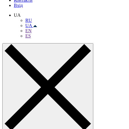
Контакти
Вхiд
UA
RU
UA
EN
ES