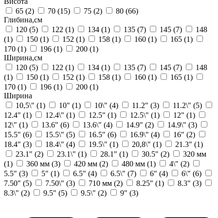
Висота
65
(2)
70
(15)
75
(2)
80
(66)
Глибина,см
120
(5)
122
(1)
134
(1)
135
(7)
145
(7)
148
(1)
150
(1)
152
(1)
158
(1)
160
(1)
165
(1)
170
(1)
196
(1)
200
(1)
Ширина,см
120
(5)
122
(1)
134
(1)
135
(7)
145
(7)
148
(1)
150
(1)
152
(1)
158
(1)
160
(1)
165
(1)
170
(1)
196
(1)
200
(1)
Ширина
10,5\"
(1)
10"
(1)
10\"
(4)
11.2"
(3)
11.2\"
(5)
12.4"
(1)
12.4\"
(1)
12.5"
(1)
12.5\"
(1)
12"
(1)
12\"
(1)
13.6"
(6)
13.6\"
(4)
14.9"
(2)
14.9\"
(3)
15.5"
(6)
15.5\"
(5)
16.5"
(6)
16.9\"
(4)
16"
(2)
18.4"
(3)
18.4\"
(4)
19.5\"
(1)
20,8\"
(1)
21.3"
(1)
23.1"
(2)
23.1\"
(1)
28.1"
(1)
30.5"
(2)
320 мм
(1)
360 мм
(3)
420 мм
(2)
480 мм
(1)
4\"
(2)
5.5"
(3)
5"
(1)
6.5"
(4)
6.5\"
(7)
6"
(4)
6\"
(6)
7.50"
(5)
7.50\"
(3)
710 мм
(2)
8.25"
(1)
8.3"
(3)
8.3\"
(2)
9.5"
(5)
9.5\"
(2)
9"
(3)