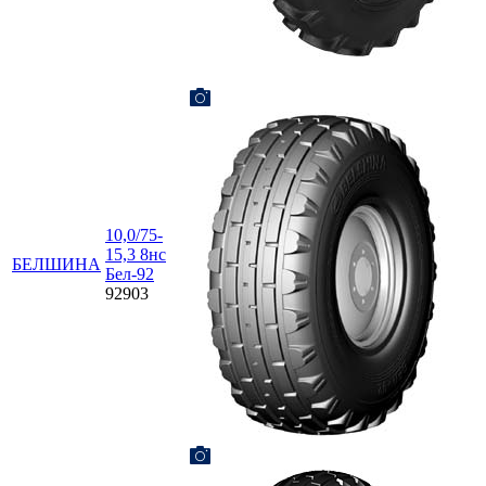
10,0/75-
15,3 8нс
БЕЛШИНА
Бел-92
92903