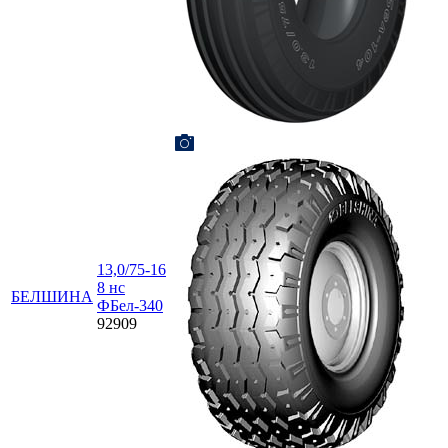
13,0/75-16
8 нс
БЕЛШИНА
ФБел-340
92909