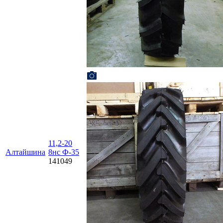
11,2-20
Алтайшина
8нс Ф-35
141049