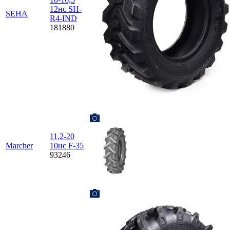
12нс SH-
SEHA
R4-IND
181880
11,2-20
Marcher
10нс F-35
93246