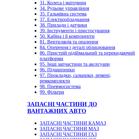
31. Колеса і маточини
34. Рульове управління
35. Гальмівна система
37. Електрообладнання
38. Прилади і датчики
39. Інструменти і пристосування
50. Кабіна і її компоненти
81. Вентиляція та опалення
84. Оперення і деталі облицювання
86. Пристрій підіймальний та перекидаючий
платформи
95. Інші запчастини та аксесуари
96. Підшипники
97. Прокладки, сальники, ремені,
ремкомплекти
98. Пневмосистема
99. Фільтри
ЗАПАСНІ ЧАСТИНИ ДО
ВАНТАЖНИХ АВТО
ЗАПАСНІ ЧАСТИНИ КАМАЗ
ЗАПАСНІ ЧАСТИНИ МАЗ
ЗАПАСНІ ЧАСТИНИ ГАЗ