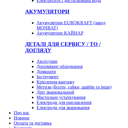
Електроліти і дистильована вода
АКУМУЛЯТОРИ
Акумулятори EUROKRAFT (завод
MONBAT)
Акумулятори КАЙНАР
ДЕТАЛІ ДЛЯ СЕРВІСУ / ТО /
ДОГЛЯДУ
Аксесуари
Допоміжне обладнання
Домкрати
Інструмент
Кріплення вантажу
Метизи (Болти, гайки, шайби та інше)
Дріт зварювальний
Мастильне устаткування
Електроди для наплавлення
Електроди для зварювання
Про нас
Новини
Оплата та доставка