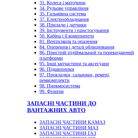
31. Колеса і маточини
34. Рульове управління
35. Гальмівна система
37. Електрообладнання
38. Прилади і датчики
39. Інструменти і пристосування
50. Кабіна і її компоненти
81. Вентиляція та опалення
84. Оперення і деталі облицювання
86. Пристрій підіймальний та перекидаючий
платформи
95. Інші запчастини та аксесуари
96. Підшипники
97. Прокладки, сальники, ремені,
ремкомплекти
98. Пневмосистема
99. Фільтри
ЗАПАСНІ ЧАСТИНИ ДО
ВАНТАЖНИХ АВТО
ЗАПАСНІ ЧАСТИНИ КАМАЗ
ЗАПАСНІ ЧАСТИНИ МАЗ
ЗАПАСНІ ЧАСТИНИ ГАЗ