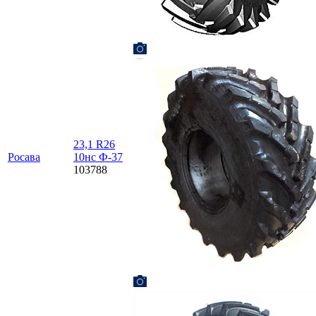
23,1 R26
Росава
10нс Ф-37
103788