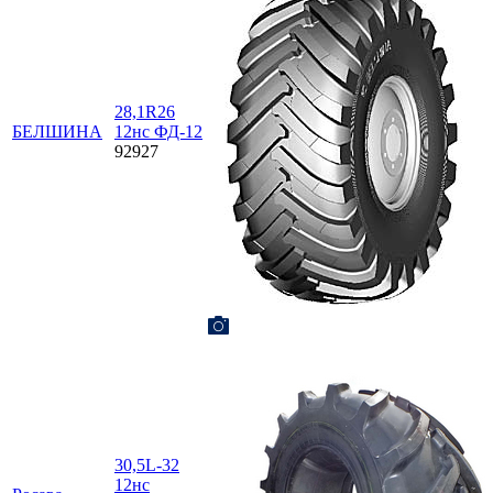
28,1R26
БЕЛШИНА
12нс ФД-12
92927
30,5L-32
12нс