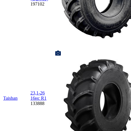
197102
23,1-26
Taishan
16нс R1
133888