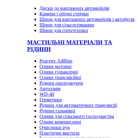
Диски до вантажних автомобілів
Камери і обідні стрічки
Шини для вантажних автомобілів і автобусів
Шини для сільгоспмашин
Шини для спецтехніки
МАСТИЛЬНІ МАТЕРІАЛИ ТА
РІДИНИ
Реагент AdBlue
Оливи моторні
Оливи гідравлічні
Оливи трансмісійні
Рідини охолоджуючі
Автохімія
WD-40
Герметики
Рідини для автоматичних трансмісій
Рідини гальмівні
Оливи для сільського господарства
Оливи компресорні
Очисники рук
Пластичні мастила