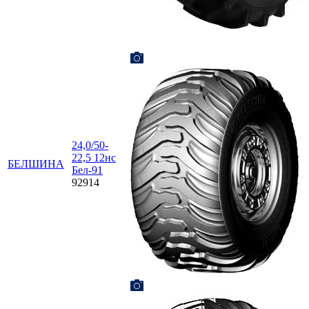
24,0/50-
22,5 12нс
БЕЛШИНА
Бел-91
92914