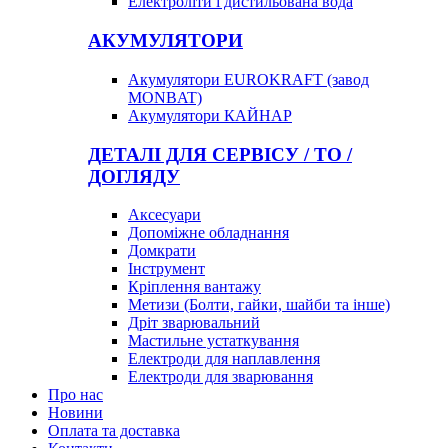
Електроліти і дистильована вода
АКУМУЛЯТОРИ
Акумулятори EUROKRAFT (завод
MONBAT)
Акумулятори КАЙНАР
ДЕТАЛІ ДЛЯ СЕРВІСУ / ТО /
ДОГЛЯДУ
Аксесуари
Допоміжне обладнання
Домкрати
Інструмент
Кріплення вантажу
Метизи (Болти, гайки, шайби та інше)
Дріт зварювальний
Мастильне устаткування
Електроди для наплавлення
Електроди для зварювання
Про нас
Новини
Оплата та доставка