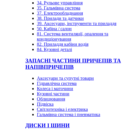
34. Рульове управління
35. Гальмівна система
37. Електрообладнання
38. Прилади та датчики
39. Аксесуари, інструменти та приладдя
50. Кабіна / салон
81. Система вентиляції, опалення та
кондиціонування
82. Приладдя кабіни водія
84. Кузовні деталі
ЗАПАСНІ ЧАСТИНИ ПРИЧЕПІВ ТА
НАПІВПРИЧЕПІВ
Аксесуари та супутні товари
Гідравлічна система
Колеса і маточини
Кузовні частини
Облицювання
Підвіска
Світлотехніка і електрика
Гальмівна система і пневматика
ДИСКИ І ШИНИ