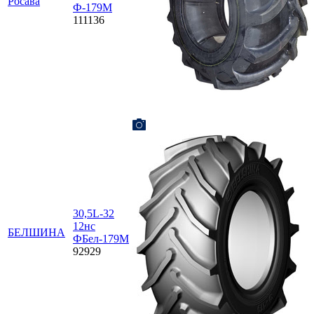
Росава
Ф-179М
111136
30,5L-32
12нс
БЕЛШИНА
ФБел-179М
92929