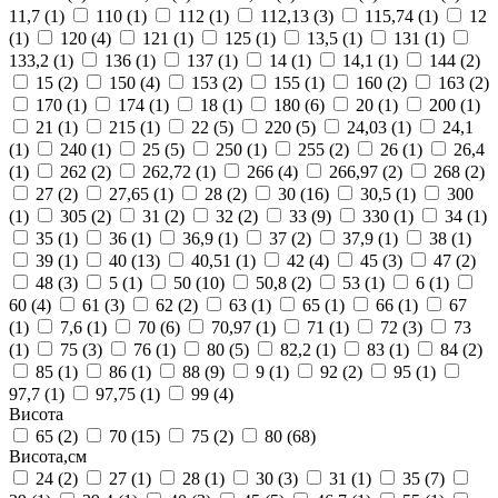
11,7
(1)
110
(1)
112
(1)
112,13
(3)
115,74
(1)
12
(1)
120
(4)
121
(1)
125
(1)
13,5
(1)
131
(1)
133,2
(1)
136
(1)
137
(1)
14
(1)
14,1
(1)
144
(2)
15
(2)
150
(4)
153
(2)
155
(1)
160
(2)
163
(2)
170
(1)
174
(1)
18
(1)
180
(6)
20
(1)
200
(1)
21
(1)
215
(1)
22
(5)
220
(5)
24,03
(1)
24,1
(1)
240
(1)
25
(5)
250
(1)
255
(2)
26
(1)
26,4
(1)
262
(2)
262,72
(1)
266
(4)
266,97
(2)
268
(2)
27
(2)
27,65
(1)
28
(2)
30
(16)
30,5
(1)
300
(1)
305
(2)
31
(2)
32
(2)
33
(9)
330
(1)
34
(1)
35
(1)
36
(1)
36,9
(1)
37
(2)
37,9
(1)
38
(1)
39
(1)
40
(13)
40,51
(1)
42
(4)
45
(3)
47
(2)
48
(3)
5
(1)
50
(10)
50,8
(2)
53
(1)
6
(1)
60
(4)
61
(3)
62
(2)
63
(1)
65
(1)
66
(1)
67
(1)
7,6
(1)
70
(6)
70,97
(1)
71
(1)
72
(3)
73
(1)
75
(3)
76
(1)
80
(5)
82,2
(1)
83
(1)
84
(2)
85
(1)
86
(1)
88
(9)
9
(1)
92
(2)
95
(1)
97,7
(1)
97,75
(1)
99
(4)
Висота
65
(2)
70
(15)
75
(2)
80
(68)
Висота,см
24
(2)
27
(1)
28
(1)
30
(3)
31
(1)
35
(7)