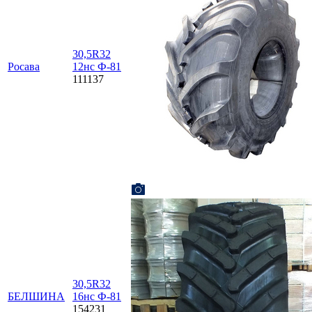
30,5R32
Росава
12нс Ф-81
111137
30,5R32
БЕЛШИНА
16нс Ф-81
154231