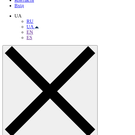
Контакти
Вхiд
UA
RU
UA
EN
ES