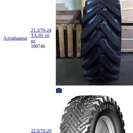
21.3/70-24
TA-05 16
Алтайшина
нс
180746
22,0/70-20