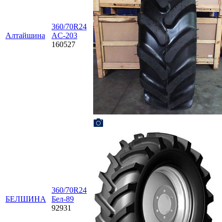
360/70R24
Алтайшина
AС-203
160527
360/70R24
БЕЛШИНА
Бел-89
92931