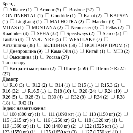
Бренд
Alliance
(1)
Armour
(5)
Bostone
(57)
CONTINENTAL
(1)
Goodride
(1)
Kabat
(2)
KAPSEN
(1)
LingLong
(1)
MALHOTRA
(2)
Marcher
(9)
MITAS
(1)
MONTANA
(2)
Neumaster
(3)
Petlas
(2)
Roadhiker
(4)
SEHA
(32)
Speedways
(2)
Starco
(2)
Taishan
(4)
VOLTYRE
(5)
WESTLAKE
(7)
Алтайшина
(38)
БЕЛШИНА
(58)
ВОЛТАЙР-ПРОМ
(7)
Днепрошина
(9)
Кама Ойл
(1)
Китай
(1)
МТЗ
(2)
Омскшина
(1)
Росава
(27)
Тип товару
Витратні матеріали
(2)
Шини
(259)
Шини > R22.5
(27)
Діаметр
R10
(3)
R12
(2)
R14
(1)
R15
(1)
R15.3
(2)
R16
(32)
R16,5
(1)
R18
(10)
R20
(24)
R24
(19)
R26
(5)
R28
(3)
R30
(4)
R32
(8)
R34
(2)
R38
(18)
R42
(1)
Індекс навантаження
100 (800 кг)
(1)
111 (1090 кг)
(1)
113 (1150 кг)
(2)
115 (1215 кг)
(4)
116 (1250 кг)
(2)
118 (1320 кг)
(1)
119 (1360 кг)
(1)
120 (1400 кг)
(2)
122 (1525 кг)
(1)
123 (1550 кг)
(1)
125 (1650 кг)
(3)
127 (1750 кг)
(1)