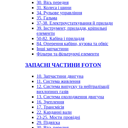
30. Вісь передня
31. Колеса і шини
34. Рульове управління
35. Гальма
37-38. Електроустаткування й прилади
39. Інструмент, приладдя, кріпильні
елементи
50-82. Кабіна і приладдя
84. Оперення кабіни, кузова та обвіс
Інші запчастини
Фільтри та фільтруючі елементи
ЗАПАСНІ ЧАСТИНИ FOTON
10. Запчастини двигуна
11. Система живлення
12. Система випуску та нейтралізації
вихлопних газів
13. Система охолодження двигуна
16. Зчеплення
17. Трансмісія
22. Карданні вали
23-25. Мости провідні
29. Підвіска
30. Вісь передня