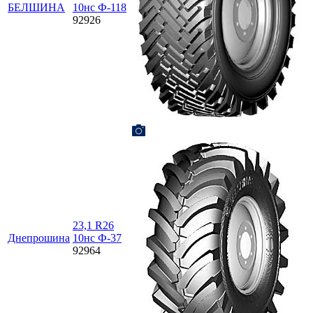
БЕЛШИНА
10нс Ф-118
92926
23,1 R26
Днепрошина
10нс Ф-37
92964