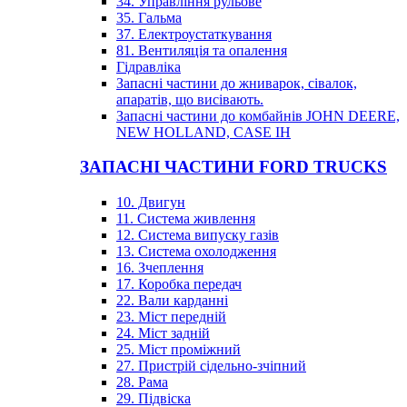
34. Управління рульове
35. Гальма
37. Електроустаткування
81. Вентиляція та опалення
Гідравліка
Запасні частини до жниварок, сівалок,
апаратів, що висівають.
Запасні частини до комбайнів JOHN DEERE,
NEW HOLLAND, CASE IH
ЗАПАСНІ ЧАСТИНИ FORD TRUCKS
10. Двигун
11. Система живлення
12. Система випуску газів
13. Система охолодження
16. Зчеплення
17. Коробка передач
22. Вали карданні
23. Міст передній
24. Міст задній
25. Міст проміжний
27. Пристрій сідельно-зчіпний
28. Рама
29. Підвіска