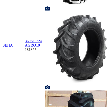
360/70R24
SEHA
AGRO10
181357