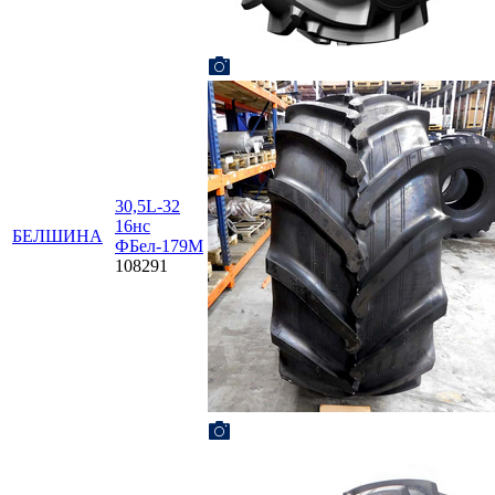
30,5L-32
16нс
БЕЛШИНА
ФБел-179М
108291