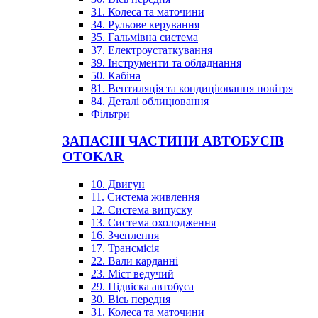
31. Колеса та маточини
34. Рульове керування
35. Гальмівна система
37. Електроустаткування
39. Інструменти та обладнання
50. Кабіна
81. Вентиляція та кондиціювання повітря
84. Деталі облицювання
Фільтри
ЗАПАСНІ ЧАСТИНИ АВТОБУСІВ
OTOKAR
10. Двигун
11. Система живлення
12. Система випуску
13. Система охолодження
16. Зчеплення
17. Трансмісія
22. Вали карданні
23. Міст ведучий
29. Підвіска автобуса
30. Вісь передня
31. Колеса та маточини