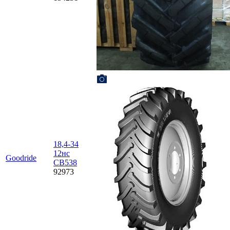
18,4-34
12нс
Goodride
СВ538
92973