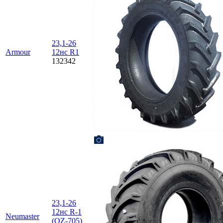
23,1-26
Armour
12нс R1
132342
23,1-26
12нс R-1
Neumaster
(QZ-705)