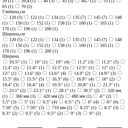
39
(1)
39,4
(1)
40
(3)
45
(5)
46,7
(1)
55
(1)
65
(1)
70
(2)
Глибина,см
120
(5)
122
(1)
134
(1)
135
(7)
145
(7)
148
(1)
150
(1)
152
(1)
158
(1)
160
(1)
165
(1)
170
(1)
196
(1)
200
(1)
Ширина,см
120
(5)
122
(1)
134
(1)
135
(7)
145
(7)
148
(1)
150
(1)
152
(1)
158
(1)
160
(1)
165
(1)
170
(1)
196
(1)
200
(1)
Ширина
10,5\"
(1)
10"
(1)
10\"
(4)
11.2"
(3)
11.2\"
(5)
12.4"
(1)
12.4\"
(1)
12.5"
(1)
12.5\"
(1)
12"
(1)
12\"
(1)
13.6"
(6)
13.6\"
(4)
14.9"
(2)
14.9\"
(3)
15.5"
(6)
15.5\"
(5)
16.5"
(6)
16.9\"
(4)
16"
(2)
18.4"
(3)
18.4\"
(4)
19.5\"
(1)
20,8\"
(1)
21.3"
(1)
23.1"
(2)
23.1\"
(1)
28.1"
(1)
30.5"
(2)
320 мм
(1)
360 мм
(3)
420 мм
(2)
480 мм
(1)
4\"
(2)
5.5"
(3)
5"
(1)
6.5"
(4)
6.5\"
(7)
6"
(4)
6\"
(6)
7.50"
(5)
7.50\"
(3)
710 мм
(2)
8.25"
(1)
8.3"
(3)
8.3\"
(2)
9.5"
(5)
9.5\"
(2)
9"
(3)
9\"
(2)