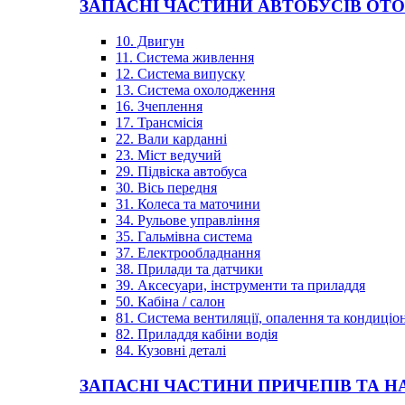
ЗАПАСНІ ЧАСТИНИ АВТОБУСІВ OT
10. Двигун
11. Система живлення
12. Система випуску
13. Система охолодження
16. Зчеплення
17. Трансмісія
22. Вали карданні
23. Міст ведучий
29. Підвіска автобуса
30. Вісь передня
31. Колеса та маточини
34. Рульове управління
35. Гальмівна система
37. Електрообладнання
38. Прилади та датчики
39. Аксесуари, інструменти та приладдя
50. Кабіна / салон
81. Система вентиляції, опалення та кондиці
82. Приладдя кабіни водія
84. Кузовні деталі
ЗАПАСНІ ЧАСТИНИ ПРИЧЕПІВ ТА Н