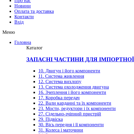
Про нас
Новини
Оплата та доставка
Контакти
Вхiд
Меню
Головна
Каталог
ЗАПАСНІ ЧАСТИНИ ДЛЯ ІМПОРТНО
10. Двигун і його компоненти
11. Система живлення
12. Система вихлопу
13. Система охолодження двигуна
16. Зчеплення і його компоненти
17. Коробка передач
22. Вали карданні та їх компоненти
23. Мости, редуктори і їх компоненти
27. Сідельно-зчіпний пристрій
29. Підвіска
30. Вісь передня і її компоненти
31. Колеса і маточини