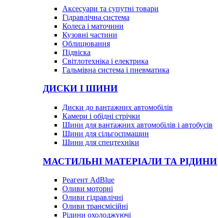
Аксесуари та супутні товари
Гідравлічна система
Колеса і маточини
Кузовні частини
Облицювання
Підвіска
Світлотехніка і електрика
Гальмівна система і пневматика
ДИСКИ І ШИНИ
Диски до вантажних автомобілів
Камери і обідні стрічки
Шини для вантажних автомобілів і автобусів
Шини для сільгоспмашин
Шини для спецтехніки
МАСТИЛЬНІ МАТЕРІАЛИ ТА РІДИНИ
Реагент AdBlue
Оливи моторні
Оливи гідравлічні
Оливи трансмісійні
Рідини охолоджуючі