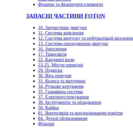
Фільтри та фільтруючі елементи
ЗАПАСНІ ЧАСТИНИ FOTON
10. Запчастини двигуна
11. Система живлення
12. Система випуску та нейтралізації вихлопн
13. Система охолодження двигуна
16. Зчеплення
17. Трансмісія
22. Карданні вали
23-25. Мости провідні
29. Підвіска
30. Вісь передня
31. Колеса та маточини
34. Рульове керування
35. Гальмівна система
37. Електроустаткування
39. Інструменти та обладнання
50. Кабіна
81. Вентиляція та кондиціювання повітря
84. Деталі облицювання
Фільтри