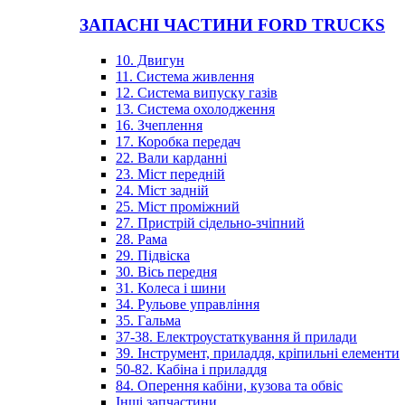
ЗАПАСНІ ЧАСТИНИ FORD TRUCKS
10. Двигун
11. Система живлення
12. Система випуску газів
13. Система охолодження
16. Зчеплення
17. Коробка передач
22. Вали карданні
23. Міст передній
24. Міст задній
25. Міст проміжний
27. Пристрій сідельно-зчіпний
28. Рама
29. Підвіска
30. Вісь передня
31. Колеса і шини
34. Рульове управління
35. Гальма
37-38. Електроустаткування й прилади
39. Інструмент, приладдя, кріпильні елементи
50-82. Кабіна і приладдя
84. Оперення кабіни, кузова та обвіс
Інші запчастини