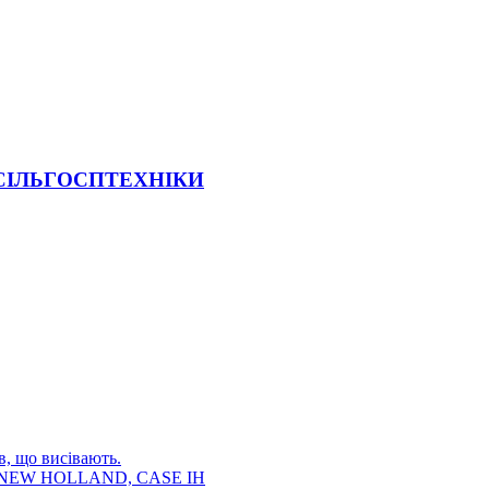
 СІЛЬГОСПТЕХНІКИ
в, що висівають.
E, NEW HOLLAND, CASE IH