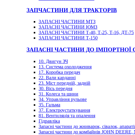
ЗАПЧАСТИНИ ДЛЯ ТРАКТОРІВ
ЗАПАСНІ ЧАСТИНИ МТЗ
ЗАПАСНІ ЧАСТИНИ ЮМЗ
ЗАПАСНІ ЧАСТИНИ Т-40, Т-25, Т-16, ДТ-75
ЗАПАСНІ ЧАСТИНИ Т-150
ЗАПАСНІ ЧАСТИНИ ДО ІМПОРТНОЇ
10. Двигун ЗЧ
13. Система охолодження
17. Коробка передач
22. Вали карданні
23. Міст передній, задній
30. Вісь передня
31. Колеса та шини
34. Управління рульове
35. Гальма
37. Електроустаткування
81. Вентиляція та опалення
Гідравліка
Запасні частини до жниварок, сівалок, апараті
Запасні частини до комбайнів JOHN DEER