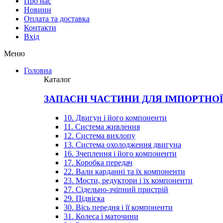
Про нас
Новини
Оплата та доставка
Контакти
Вхiд
Меню
Головна
Каталог
ЗАПАСНІ ЧАСТИНИ ДЛЯ ІМПОРТНО
10. Двигун і його компоненти
11. Система живлення
12. Система вихлопу
13. Система охолодження двигуна
16. Зчеплення і його компоненти
17. Коробка передач
22. Вали карданні та їх компоненти
23. Мости, редуктори і їх компоненти
27. Сідельно-зчіпний пристрій
29. Підвіска
30. Вісь передня і її компоненти
31. Колеса і маточини