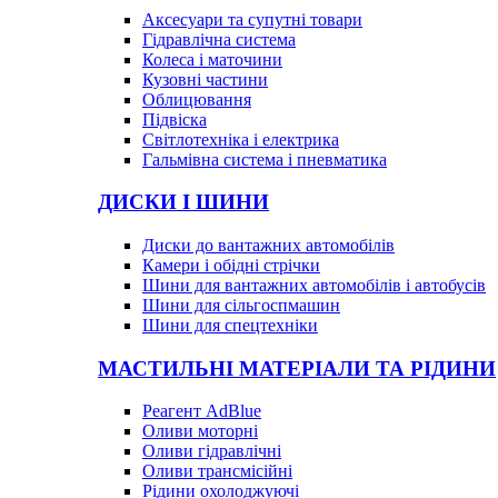
Аксесуари та супутні товари
Гідравлічна система
Колеса і маточини
Кузовні частини
Облицювання
Підвіска
Світлотехніка і електрика
Гальмівна система і пневматика
ДИСКИ І ШИНИ
Диски до вантажних автомобілів
Камери і обідні стрічки
Шини для вантажних автомобілів і автобусів
Шини для сільгоспмашин
Шини для спецтехніки
МАСТИЛЬНІ МАТЕРІАЛИ ТА РІДИНИ
Реагент AdBlue
Оливи моторні
Оливи гідравлічні
Оливи трансмісійні
Рідини охолоджуючі