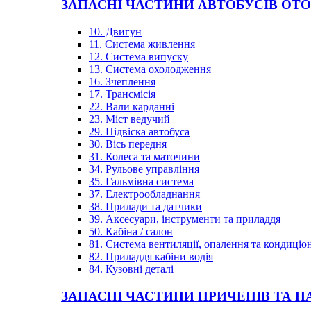
ЗАПАСНІ ЧАСТИНИ АВТОБУСІВ OT
10. Двигун
11. Система живлення
12. Система випуску
13. Система охолодження
16. Зчеплення
17. Трансмісія
22. Вали карданні
23. Міст ведучий
29. Підвіска автобуса
30. Вісь передня
31. Колеса та маточини
34. Рульове управління
35. Гальмівна система
37. Електрообладнання
38. Прилади та датчики
39. Аксесуари, інструменти та приладдя
50. Кабіна / салон
81. Система вентиляції, опалення та кондиці
82. Приладдя кабіни водія
84. Кузовні деталі
ЗАПАСНІ ЧАСТИНИ ПРИЧЕПІВ ТА Н