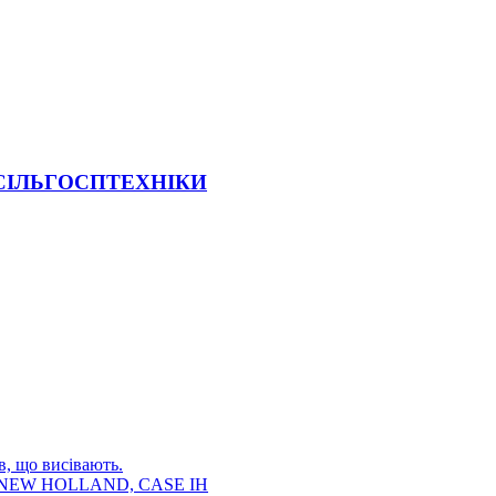
 СІЛЬГОСПТЕХНІКИ
в, що висівають.
E, NEW HOLLAND, CASE IH