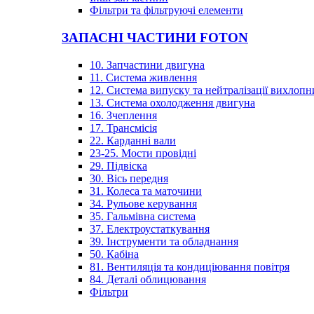
Фільтри та фільтруючі елементи
ЗАПАСНІ ЧАСТИНИ FOTON
10. Запчастини двигуна
11. Система живлення
12. Система випуску та нейтралізації вихлопн
13. Система охолодження двигуна
16. Зчеплення
17. Трансмісія
22. Карданні вали
23-25. Мости провідні
29. Підвіска
30. Вісь передня
31. Колеса та маточини
34. Рульове керування
35. Гальмівна система
37. Електроустаткування
39. Інструменти та обладнання
50. Кабіна
81. Вентиляція та кондиціювання повітря
84. Деталі облицювання
Фільтри