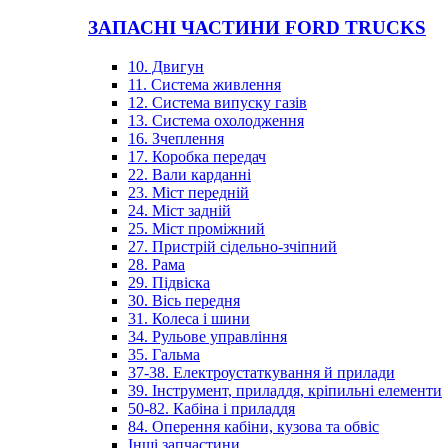
ЗАПАСНІ ЧАСТИНИ FORD TRUCKS
10. Двигун
11. Система живлення
12. Система випуску газів
13. Система охолодження
16. Зчеплення
17. Коробка передач
22. Вали карданні
23. Міст передній
24. Міст задній
25. Міст проміжний
27. Пристрій сідельно-зчіпний
28. Рама
29. Підвіска
30. Вісь передня
31. Колеса і шини
34. Рульове управління
35. Гальма
37-38. Електроустаткування й прилади
39. Інструмент, приладдя, кріпильні елементи
50-82. Кабіна і приладдя
84. Оперення кабіни, кузова та обвіс
Інші запчастини