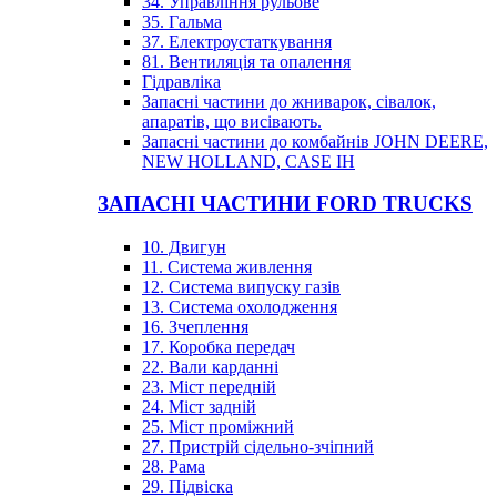
34. Управління рульове
35. Гальма
37. Електроустаткування
81. Вентиляція та опалення
Гідравліка
Запасні частини до жниварок, сівалок,
апаратів, що висівають.
Запасні частини до комбайнів JOHN DEERE,
NEW HOLLAND, CASE IH
ЗАПАСНІ ЧАСТИНИ FORD TRUCKS
10. Двигун
11. Система живлення
12. Система випуску газів
13. Система охолодження
16. Зчеплення
17. Коробка передач
22. Вали карданні
23. Міст передній
24. Міст задній
25. Міст проміжний
27. Пристрій сідельно-зчіпний
28. Рама
29. Підвіска