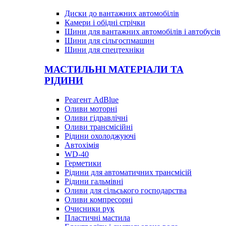
Диски до вантажних автомобілів
Камери і обідні стрічки
Шини для вантажних автомобілів і автобусів
Шини для сільгоспмашин
Шини для спецтехніки
МАСТИЛЬНІ МАТЕРІАЛИ ТА
РІДИНИ
Реагент AdBlue
Оливи моторні
Оливи гідравлічні
Оливи трансмісійні
Рідини охолоджуючі
Автохімія
WD-40
Герметики
Рідини для автоматичних трансмісій
Рідини гальмівні
Оливи для сільського господарства
Оливи компресорні
Очисники рук
Пластичні мастила