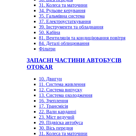
31. Колеса та маточини
34. Рульове керування
35. Гальмівна система
37. Електроустаткування
39. Інструменти та обладнання
50. Кабіна
81. Вентиляція та кондиціювання повітря
84. Деталі облицювання
Фільтри
ЗАПАСНІ ЧАСТИНИ АВТОБУСІВ
OTOKAR
10. Двигун
11. Система живлення
12. Система випуску
13. Система охолодження
16. Зчеплення
17. Трансмісія
22. Вали карданні
23. Міст ведучий
29. Підвіска автобуса
30. Вісь передня
31. Колеса та маточини