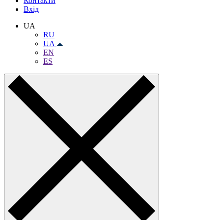
Контакти
Вхiд
UA
RU
UA
EN
ES