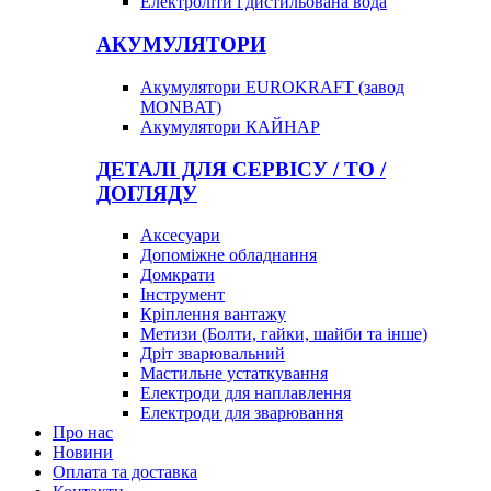
Електроліти і дистильована вода
АКУМУЛЯТОРИ
Акумулятори EUROKRAFT (завод
MONBAT)
Акумулятори КАЙНАР
ДЕТАЛІ ДЛЯ СЕРВІСУ / ТО /
ДОГЛЯДУ
Аксесуари
Допоміжне обладнання
Домкрати
Інструмент
Кріплення вантажу
Метизи (Болти, гайки, шайби та інше)
Дріт зварювальний
Мастильне устаткування
Електроди для наплавлення
Електроди для зварювання
Про нас
Новини
Оплата та доставка