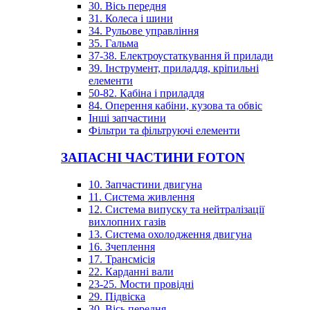
30. Вісь передня
31. Колеса і шини
34. Рульове управління
35. Гальма
37-38. Електроустаткування й прилади
39. Інструмент, приладдя, кріпильні
елементи
50-82. Кабіна і приладдя
84. Оперення кабіни, кузова та обвіс
Інші запчастини
Фільтри та фільтруючі елементи
ЗАПАСНІ ЧАСТИНИ FOTON
10. Запчастини двигуна
11. Система живлення
12. Система випуску та нейтралізації
вихлопних газів
13. Система охолодження двигуна
16. Зчеплення
17. Трансмісія
22. Карданні вали
23-25. Мости провідні
29. Підвіска
30. Вісь передня