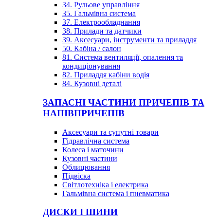
34. Рульове управління
35. Гальмівна система
37. Електрообладнання
38. Прилади та датчики
39. Аксесуари, інструменти та приладдя
50. Кабіна / салон
81. Система вентиляції, опалення та
кондиціонування
82. Приладдя кабіни водія
84. Кузовні деталі
ЗАПАСНІ ЧАСТИНИ ПРИЧЕПІВ ТА
НАПІВПРИЧЕПІВ
Аксесуари та супутні товари
Гідравлічна система
Колеса і маточини
Кузовні частини
Облицювання
Підвіска
Світлотехніка і електрика
Гальмівна система і пневматика
ДИСКИ І ШИНИ