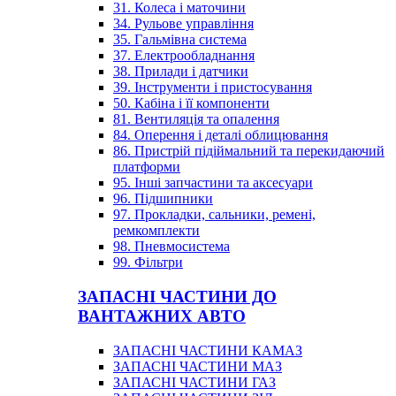
31. Колеса і маточини
34. Рульове управління
35. Гальмівна система
37. Електрообладнання
38. Прилади і датчики
39. Інструменти і пристосування
50. Кабіна і її компоненти
81. Вентиляція та опалення
84. Оперення і деталі облицювання
86. Пристрій підіймальний та перекидаючий
платформи
95. Інші запчастини та аксесуари
96. Підшипники
97. Прокладки, сальники, ремені,
ремкомплекти
98. Пневмосистема
99. Фільтри
ЗАПАСНІ ЧАСТИНИ ДО
ВАНТАЖНИХ АВТО
ЗАПАСНІ ЧАСТИНИ КАМАЗ
ЗАПАСНІ ЧАСТИНИ МАЗ
ЗАПАСНІ ЧАСТИНИ ГАЗ