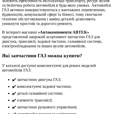
залежить ефективність експлуатації транспорту, ресурс вузлів
та безпечна робота автомобіля в будь-яких умовах. Автомобілі
ГАЗ активно використовуються у вантажних перевезеннях,
будівництві, комунальній сфері та бізнесі, тому своєчасне
технічне обслуговування і заміна деталей дозволяють
уникнути простоїв та дорогого ремонту.
В інтернет-магазині
«Автокомпоненти АВТЕК»
представлений широкий асортимент запчастин ГАЗ для
двигуна, трансмісії, ходової частини, гальмівної системи,
електрообладнання та інших вузлів автомобілів.
Які запчастини ГАЗ можна купити?
У каталозі доступні комплектуючі для різних моделей
автомобілів ГАЗ:
✔️ запчастини двигуна ГАЗ;
✔️ комплектуючі ходової частини;
✔️ деталі гальмівної системи;
✔️ елементи трансмісії;
✔️ запчастини рульового управління;
✔️ електрообладнання та освітлення;