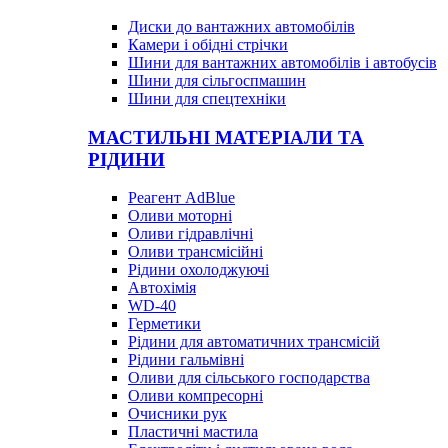
Диски до вантажних автомобілів
Камери і обідні стрічки
Шини для вантажних автомобілів і автобусів
Шини для сільгоспмашин
Шини для спецтехніки
МАСТИЛЬНІ МАТЕРІАЛИ ТА
РІДИНИ
Реагент AdBlue
Оливи моторні
Оливи гідравлічні
Оливи трансмісійні
Рідини охолоджуючі
Автохімія
WD-40
Герметики
Рідини для автоматичних трансмісій
Рідини гальмівні
Оливи для сільського господарства
Оливи компресорні
Очисники рук
Пластичні мастила