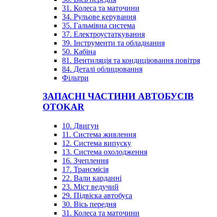
31. Колеса та маточини
34. Рульове керування
35. Гальмівна система
37. Електроустаткування
39. Інструменти та обладнання
50. Кабіна
81. Вентиляція та кондиціювання повітря
84. Деталі облицювання
Фільтри
ЗАПАСНІ ЧАСТИНИ АВТОБУСІВ
OTOKAR
10. Двигун
11. Система живлення
12. Система випуску
13. Система охолодження
16. Зчеплення
17. Трансмісія
22. Вали карданні
23. Міст ведучий
29. Підвіска автобуса
30. Вісь передня
31. Колеса та маточини