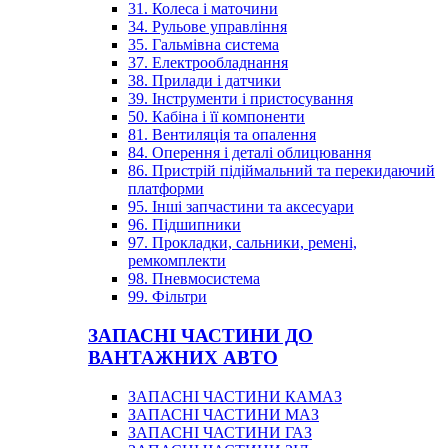
31. Колеса і маточини
34. Рульове управління
35. Гальмівна система
37. Електрообладнання
38. Прилади і датчики
39. Інструменти і пристосування
50. Кабіна і її компоненти
81. Вентиляція та опалення
84. Оперення і деталі облицювання
86. Пристрій підіймальний та перекидаючий
платформи
95. Інші запчастини та аксесуари
96. Підшипники
97. Прокладки, сальники, ремені,
ремкомплекти
98. Пневмосистема
99. Фільтри
ЗАПАСНІ ЧАСТИНИ ДО
ВАНТАЖНИХ АВТО
ЗАПАСНІ ЧАСТИНИ КАМАЗ
ЗАПАСНІ ЧАСТИНИ МАЗ
ЗАПАСНІ ЧАСТИНИ ГАЗ