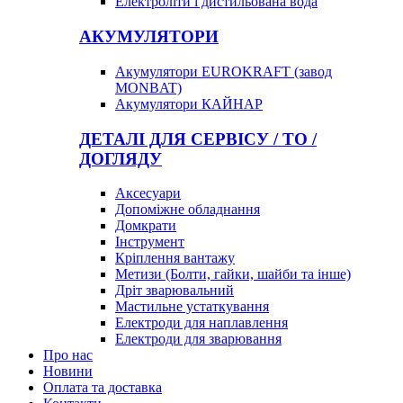
Електроліти і дистильована вода
АКУМУЛЯТОРИ
Акумулятори EUROKRAFT (завод
MONBAT)
Акумулятори КАЙНАР
ДЕТАЛІ ДЛЯ СЕРВІСУ / ТО /
ДОГЛЯДУ
Аксесуари
Допоміжне обладнання
Домкрати
Інструмент
Кріплення вантажу
Метизи (Болти, гайки, шайби та інше)
Дріт зварювальний
Мастильне устаткування
Електроди для наплавлення
Електроди для зварювання
Про нас
Новини
Оплата та доставка