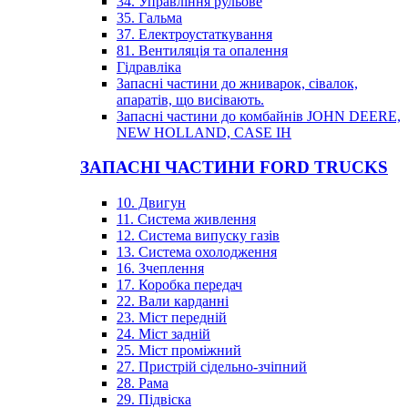
34. Управління рульове
35. Гальма
37. Електроустаткування
81. Вентиляція та опалення
Гідравліка
Запасні частини до жниварок, сівалок,
апаратів, що висівають.
Запасні частини до комбайнів JOHN DEERE,
NEW HOLLAND, CASE IH
ЗАПАСНІ ЧАСТИНИ FORD TRUCKS
10. Двигун
11. Система живлення
12. Система випуску газів
13. Система охолодження
16. Зчеплення
17. Коробка передач
22. Вали карданні
23. Міст передній
24. Міст задній
25. Міст проміжний
27. Пристрій сідельно-зчіпний
28. Рама
29. Підвіска