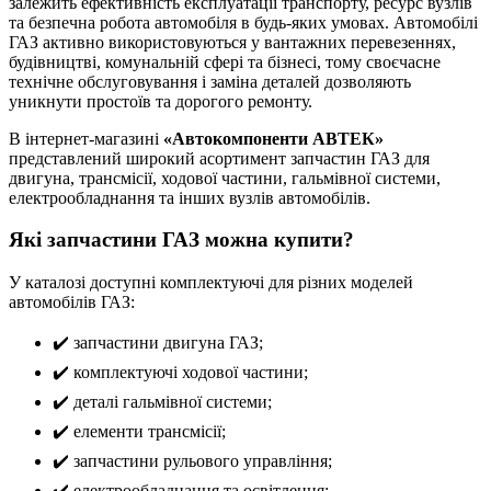
залежить ефективність експлуатації транспорту, ресурс вузлів
та безпечна робота автомобіля в будь-яких умовах. Автомобілі
ГАЗ активно використовуються у вантажних перевезеннях,
будівництві, комунальній сфері та бізнесі, тому своєчасне
технічне обслуговування і заміна деталей дозволяють
уникнути простоїв та дорогого ремонту.
В інтернет-магазині
«Автокомпоненти АВТЕК»
представлений широкий асортимент запчастин ГАЗ для
двигуна, трансмісії, ходової частини, гальмівної системи,
електрообладнання та інших вузлів автомобілів.
Які запчастини ГАЗ можна купити?
У каталозі доступні комплектуючі для різних моделей
автомобілів ГАЗ:
✔️ запчастини двигуна ГАЗ;
✔️ комплектуючі ходової частини;
✔️ деталі гальмівної системи;
✔️ елементи трансмісії;
✔️ запчастини рульового управління;
✔️ електрообладнання та освітлення;