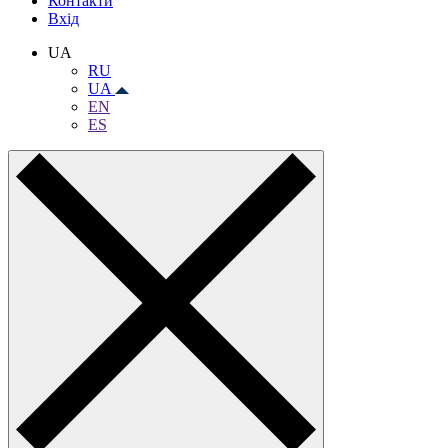
Контакти
Вхiд
UA
RU
UA
EN
ES