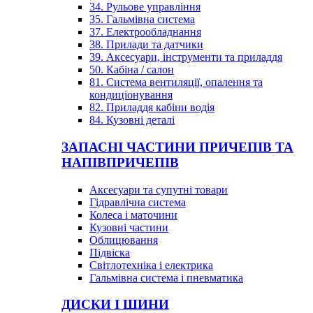
34. Рульове управління
35. Гальмівна система
37. Електрообладнання
38. Прилади та датчики
39. Аксесуари, інструменти та приладдя
50. Кабіна / салон
81. Система вентиляції, опалення та
кондиціонування
82. Приладдя кабіни водія
84. Кузовні деталі
ЗАПАСНІ ЧАСТИНИ ПРИЧЕПІВ ТА
НАПІВПРИЧЕПІВ
Аксесуари та супутні товари
Гідравлічна система
Колеса і маточини
Кузовні частини
Облицювання
Підвіска
Світлотехніка і електрика
Гальмівна система і пневматика
ДИСКИ І ШИНИ