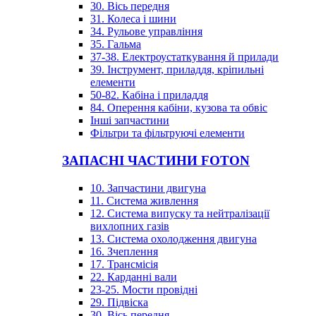
30. Вісь передня
31. Колеса і шини
34. Рульове управління
35. Гальма
37-38. Електроустаткування й прилади
39. Інструмент, приладдя, кріпильні
елементи
50-82. Кабіна і приладдя
84. Оперення кабіни, кузова та обвіс
Інші запчастини
Фільтри та фільтруючі елементи
ЗАПАСНІ ЧАСТИНИ FOTON
10. Запчастини двигуна
11. Система живлення
12. Система випуску та нейтралізації
вихлопних газів
13. Система охолодження двигуна
16. Зчеплення
17. Трансмісія
22. Карданні вали
23-25. Мости провідні
29. Підвіска
30. Вісь передня