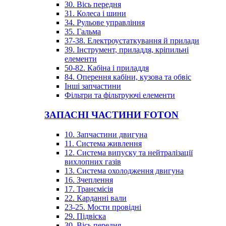
30. Вісь передня
31. Колеса і шини
34. Рульове управління
35. Гальма
37-38. Електроустаткування й прилади
39. Інструмент, приладдя, кріпильні
елементи
50-82. Кабіна і приладдя
84. Оперення кабіни, кузова та обвіс
Інші запчастини
Фільтри та фільтруючі елементи
ЗАПАСНІ ЧАСТИНИ FOTON
10. Запчастини двигуна
11. Система живлення
12. Система випуску та нейтралізації
вихлопних газів
13. Система охолодження двигуна
16. Зчеплення
17. Трансмісія
22. Карданні вали
23-25. Мости провідні
29. Підвіска
30. Вісь передня