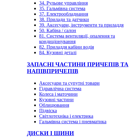
34. Рульове управління
35. Гальмівна система
37. Електрообладнання
38. Прилади та датчики
39. Аксесуари, інструменти та приладдя
50. Кабіна / салон
81. Система вентиляції, опалення та
кондиціонування
82. Приладдя кабіни водія
84. Кузовні деталі
ЗАПАСНІ ЧАСТИНИ ПРИЧЕПІВ ТА
НАПІВПРИЧЕПІВ
Аксесуари та супутні товари
Гідравлічна система
Колеса і маточини
Кузовні частини
Облицювання
Підвіска
Світлотехніка і електрика
Гальмівна система і пневматика
ДИСКИ І ШИНИ