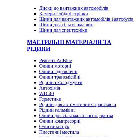
Диски до вантажних автомобілів
Камери і обідні стрічки
Шини для вантажних автомобілів і автобусів
Шини для сільгоспмашин
Шини для спецтехніки
МАСТИЛЬНІ МАТЕРІАЛИ ТА
РІДИНИ
Реагент AdBlue
Оливи моторні
Оливи гідравлічні
Оливи трансмісійні
Рідини охолоджуючі
Автохімія
WD-40
Герметики
Рідини для автоматичних трансмісій
Рідини гальмівні
Оливи для сільського господарства
Оливи компресорні
Очисники рук
Пластичні мастила