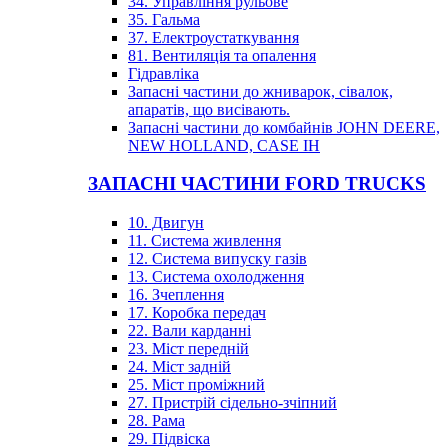
34. Управління рульове
35. Гальма
37. Електроустаткування
81. Вентиляція та опалення
Гідравліка
Запасні частини до жниварок, сівалок,
апаратів, що висівають.
Запасні частини до комбайнів JOHN DEERE,
NEW HOLLAND, CASE IH
ЗАПАСНІ ЧАСТИНИ FORD TRUCKS
10. Двигун
11. Система живлення
12. Система випуску газів
13. Система охолодження
16. Зчеплення
17. Коробка передач
22. Вали карданні
23. Міст передній
24. Міст задній
25. Міст проміжний
27. Пристрій сідельно-зчіпний
28. Рама
29. Підвіска