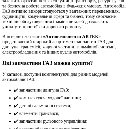
залежить ефективність експлуатації транспорту, ресурс вузлів
та безпечна робота автомобіля в будь-яких умовах. Автомобілі
ГАЗ активно використовуються у вантажних перевезеннях,
будівництві, комунальній сфері та бізнесі, тому своєчасне
технічне обслуговування і заміна деталей дозволяють
уникнути простоїв та дорогого ремонту.
В інтернет-магазині
«Автокомпоненти АВТЕК»
представлений широкий асортимент запчастин ГАЗ для
двигуна, трансмісії, ходової частини, гальмівної системи,
електрообладнання та інших вузлів автомобілів.
Які запчастини ГАЗ можна купити?
У каталозі доступні комплектуючі для різних моделей
автомобілів ГАЗ:
✔️ запчастини двигуна ГАЗ;
✔️ комплектуючі ходової частини;
✔️ деталі гальмівної системи;
✔️ елементи трансмісії;
✔️ запчастини рульового управління;
✔️ електрообладнання та освітлення;