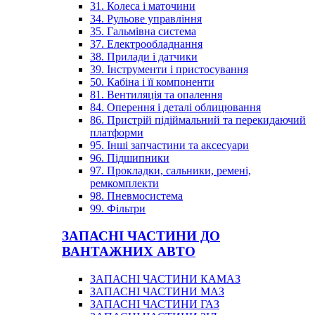
31. Колеса і маточини
34. Рульове управління
35. Гальмівна система
37. Електрообладнання
38. Прилади і датчики
39. Інструменти і пристосування
50. Кабіна і її компоненти
81. Вентиляція та опалення
84. Оперення і деталі облицювання
86. Пристрій підіймальний та перекидаючий
платформи
95. Інші запчастини та аксесуари
96. Підшипники
97. Прокладки, сальники, ремені,
ремкомплекти
98. Пневмосистема
99. Фільтри
ЗАПАСНІ ЧАСТИНИ ДО
ВАНТАЖНИХ АВТО
ЗАПАСНІ ЧАСТИНИ КАМАЗ
ЗАПАСНІ ЧАСТИНИ МАЗ
ЗАПАСНІ ЧАСТИНИ ГАЗ