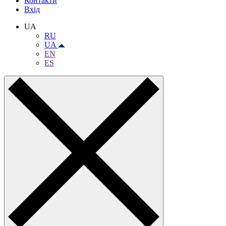
Контакти
Вхiд
UA
RU
UA
EN
ES