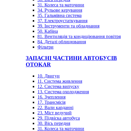
31. Колеса та маточини
34. Рульове керування
35. Гальмівна система
37. Електроустаткування
39. Інструменти та обладнання
50. Кабіна
81. Вентиляція та кондиціювання повітря
84. Деталі облицювання
Фільтри
ЗАПАСНІ ЧАСТИНИ АВТОБУСІВ
OTOKAR
10. Двигун
11. Система живлення
12. Система випуску
13. Система охолодження
16. Зчеплення
17. Трансмісія
22. Вали карданні
23. Міст ведучий
29. Підвіска автобуса
30. Вісь передня
31. Колеса та маточини