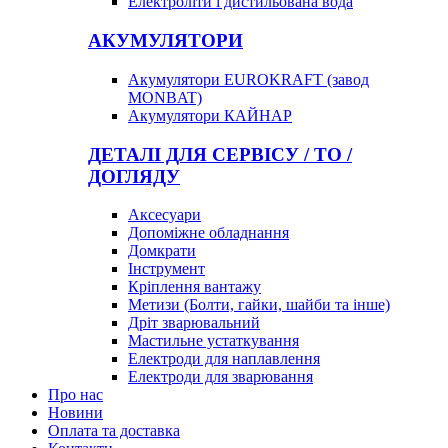
Електроліти і дистильована вода
АКУМУЛЯТОРИ
Акумулятори EUROKRAFT (завод
MONBAT)
Акумулятори КАЙНАР
ДЕТАЛІ ДЛЯ СЕРВІСУ / ТО /
ДОГЛЯДУ
Аксесуари
Допоміжне обладнання
Домкрати
Інструмент
Кріплення вантажу
Метизи (Болти, гайки, шайби та інше)
Дріт зварювальний
Мастильне устаткування
Електроди для наплавлення
Електроди для зварювання
Про нас
Новини
Оплата та доставка