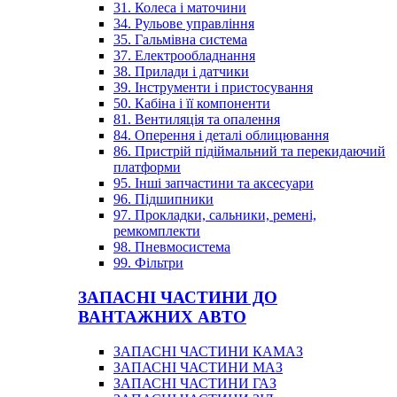
31. Колеса і маточини
34. Рульове управління
35. Гальмівна система
37. Електрообладнання
38. Прилади і датчики
39. Інструменти і пристосування
50. Кабіна і її компоненти
81. Вентиляція та опалення
84. Оперення і деталі облицювання
86. Пристрій підіймальний та перекидаючий
платформи
95. Інші запчастини та аксесуари
96. Підшипники
97. Прокладки, сальники, ремені,
ремкомплекти
98. Пневмосистема
99. Фільтри
ЗАПАСНІ ЧАСТИНИ ДО
ВАНТАЖНИХ АВТО
ЗАПАСНІ ЧАСТИНИ КАМАЗ
ЗАПАСНІ ЧАСТИНИ МАЗ
ЗАПАСНІ ЧАСТИНИ ГАЗ