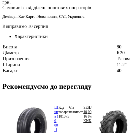
грн.
Самовивіз з відділень поштових операторів
Делівері, Кат Карго, Нова пошта, САТ, Укрпошта
Відправимо 10 серпня
Характеристики
Висота
80
Діаметр
R20
Призначення
Тягова
Ширина
11.2"
Вага,кг
40
Рекомендуємо до перегляду
Ш
Код
Є в
SEHA
4
ин
товара:
наявності
10,00-
800.00
а 1
181375
16 8нс
грн.
В
0,
KNK35
кошик
00
-1