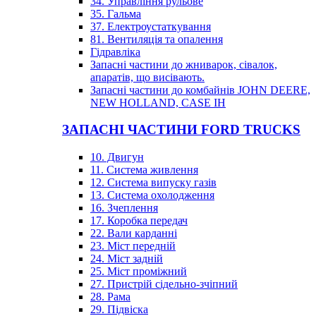
34. Управління рульове
35. Гальма
37. Електроустаткування
81. Вентиляція та опалення
Гідравліка
Запасні частини до жниварок, сівалок,
апаратів, що висівають.
Запасні частини до комбайнів JOHN DEERE,
NEW HOLLAND, CASE IH
ЗАПАСНІ ЧАСТИНИ FORD TRUCKS
10. Двигун
11. Система живлення
12. Система випуску газів
13. Система охолодження
16. Зчеплення
17. Коробка передач
22. Вали карданні
23. Міст передній
24. Міст задній
25. Міст проміжний
27. Пристрій сідельно-зчіпний
28. Рама
29. Підвіска