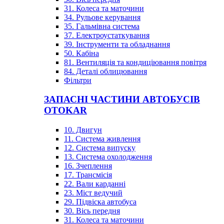
31. Колеса та маточини
34. Рульове керування
35. Гальмівна система
37. Електроустаткування
39. Інструменти та обладнання
50. Кабіна
81. Вентиляція та кондиціювання повітря
84. Деталі облицювання
Фільтри
ЗАПАСНІ ЧАСТИНИ АВТОБУСІВ
OTOKAR
10. Двигун
11. Система живлення
12. Система випуску
13. Система охолодження
16. Зчеплення
17. Трансмісія
22. Вали карданні
23. Міст ведучий
29. Підвіска автобуса
30. Вісь передня
31. Колеса та маточини