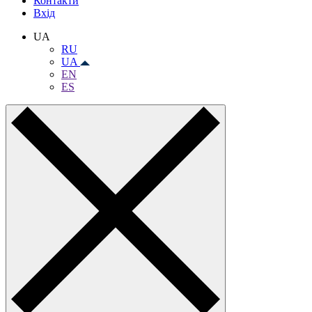
Контакти
Вхiд
UA
RU
UA
EN
ES