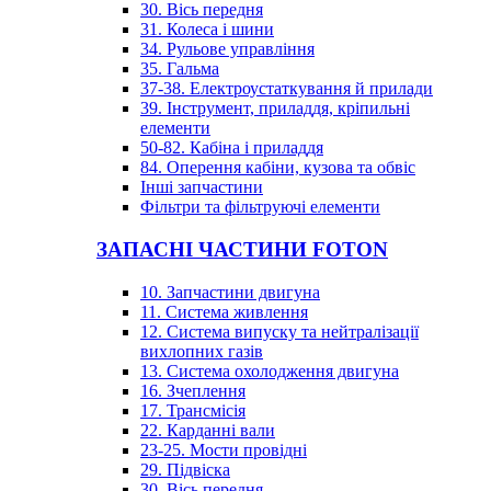
30. Вісь передня
31. Колеса і шини
34. Рульове управління
35. Гальма
37-38. Електроустаткування й прилади
39. Інструмент, приладдя, кріпильні
елементи
50-82. Кабіна і приладдя
84. Оперення кабіни, кузова та обвіс
Інші запчастини
Фільтри та фільтруючі елементи
ЗАПАСНІ ЧАСТИНИ FOTON
10. Запчастини двигуна
11. Система живлення
12. Система випуску та нейтралізації
вихлопних газів
13. Система охолодження двигуна
16. Зчеплення
17. Трансмісія
22. Карданні вали
23-25. Мости провідні
29. Підвіска
30. Вісь передня