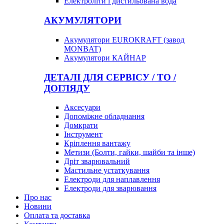
Електроліти і дистильована вода
АКУМУЛЯТОРИ
Акумулятори EUROKRAFT (завод
MONBAT)
Акумулятори КАЙНАР
ДЕТАЛІ ДЛЯ СЕРВІСУ / ТО /
ДОГЛЯДУ
Аксесуари
Допоміжне обладнання
Домкрати
Інструмент
Кріплення вантажу
Метизи (Болти, гайки, шайби та інше)
Дріт зварювальний
Мастильне устаткування
Електроди для наплавлення
Електроди для зварювання
Про нас
Новини
Оплата та доставка