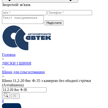
Зворотній зв'язок
Надiслати
Головна
>
ДИСКИ І ШИНИ
>
Шини для сільгоспмашин
>
Шина 11,2-20 8нс Ф-35 з камерою без ободної стрічки
(Алтайшина)
0