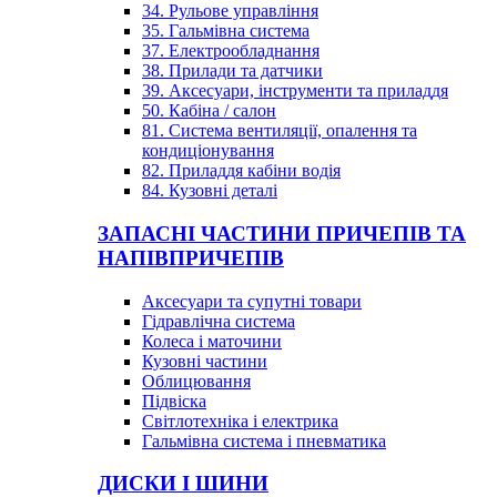
34. Рульове управління
35. Гальмівна система
37. Електрообладнання
38. Прилади та датчики
39. Аксесуари, інструменти та приладдя
50. Кабіна / салон
81. Система вентиляції, опалення та
кондиціонування
82. Приладдя кабіни водія
84. Кузовні деталі
ЗАПАСНІ ЧАСТИНИ ПРИЧЕПІВ ТА
НАПІВПРИЧЕПІВ
Аксесуари та супутні товари
Гідравлічна система
Колеса і маточини
Кузовні частини
Облицювання
Підвіска
Світлотехніка і електрика
Гальмівна система і пневматика
ДИСКИ І ШИНИ