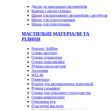
Диски до вантажних автомобілів
Камери і обідні стрічки
Шини для вантажних автомобілів і автобусів
Шини для сільгоспмашин
Шини для спецтехніки
МАСТИЛЬНІ МАТЕРІАЛИ ТА
РІДИНИ
Реагент AdBlue
Оливи моторні
Оливи гідравлічні
Оливи трансмісійні
Рідини охолоджуючі
Автохімія
WD-40
Герметики
Рідини для автоматичних трансмісій
Рідини гальмівні
Оливи для сільського господарства
Оливи компресорні
Очисники рук
Пластичні мастила