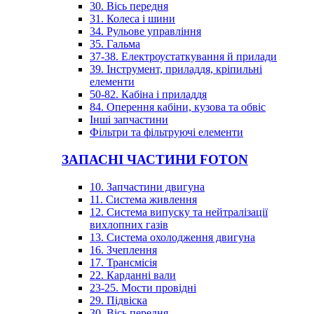
30. Вісь передня
31. Колеса і шини
34. Рульове управління
35. Гальма
37-38. Електроустаткування й прилади
39. Інструмент, приладдя, кріпильні
елементи
50-82. Кабіна і приладдя
84. Оперення кабіни, кузова та обвіс
Інші запчастини
Фільтри та фільтруючі елементи
ЗАПАСНІ ЧАСТИНИ FOTON
10. Запчастини двигуна
11. Система живлення
12. Система випуску та нейтралізації
вихлопних газів
13. Система охолодження двигуна
16. Зчеплення
17. Трансмісія
22. Карданні вали
23-25. Мости провідні
29. Підвіска
30. Вісь передня