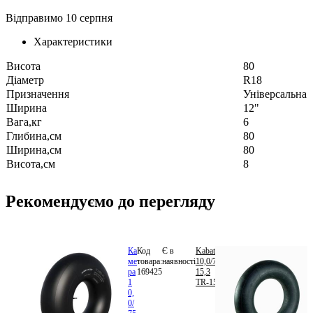
Відправимо 10 серпня
Характеристики
Висота
80
Діаметр
R18
Призначення
Універсальна
Ширина
12"
Вага,кг
6
Глибина,см
80
Ширина,см
80
Висота,см
8
Рекомендуємо до перегляду
Ка
Код
Є в
Kabat
650.04
ме
товара:
наявності
10,0/75-
грн.
ра
169425
15,3
В
1
TR-15
кошик
0,
0/