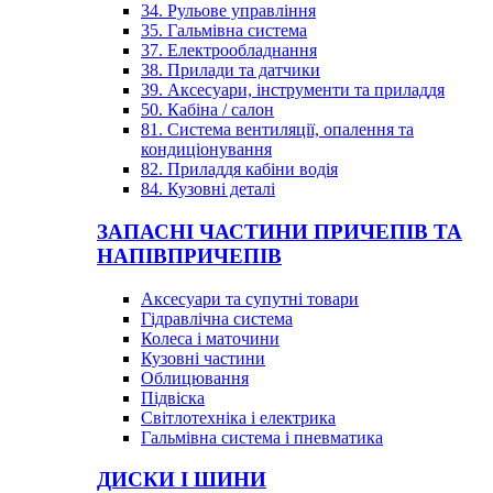
34. Рульове управління
35. Гальмівна система
37. Електрообладнання
38. Прилади та датчики
39. Аксесуари, інструменти та приладдя
50. Кабіна / салон
81. Система вентиляції, опалення та
кондиціонування
82. Приладдя кабіни водія
84. Кузовні деталі
ЗАПАСНІ ЧАСТИНИ ПРИЧЕПІВ ТА
НАПІВПРИЧЕПІВ
Аксесуари та супутні товари
Гідравлічна система
Колеса і маточини
Кузовні частини
Облицювання
Підвіска
Світлотехніка і електрика
Гальмівна система і пневматика
ДИСКИ І ШИНИ