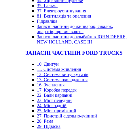
34. Управління рульове
35. Гальма
37. Електроустаткування
81. Вентиляція та опалення
Гідравліка
Запасні частини до жниварок, сівалок,
апаратів, що висівають.
Запасні частини до комбайнів JOHN DEERE,
NEW HOLLAND, CASE IH
ЗАПАСНІ ЧАСТИНИ FORD TRUCKS
10. Двигун
11. Система живлення
12. Система випуску газів
13. Система охолодження
16. Зчеплення
17. Коробка передач
22. Вали карданні
23. Міст передній
24. Міст задній
25. Міст проміжний
27. Пристрій сідельно-зчіпний
28. Рама
29. Підвіска