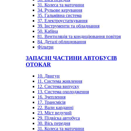
31. Колеса та маточини
34. Рульове керування
35. Гальмівна система
37. Електроустаткування
39. Інструменти та обладнання
50. Кабіна
81. Вентиляція та кондиціювання повітря
84. Деталі облицювання
Фільтри
ЗАПАСНІ ЧАСТИНИ АВТОБУСІВ
OTOKAR
10. Двигун
11. Система живлення
12. Система випуску
13. Система охолодження
16. Зчеплення
17. Трансмісія
22. Вали карданні
23. Міст ведучий
29. Підвіска автобуса
30. Вісь передня
31. Колеса та маточини