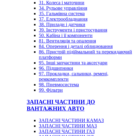
31. Колеса і маточини
34. Рульове управління
35. Гальмівна система
37. Електрообладнання
38. Прилади і датчики
39. Інструменти і пристосування
50. Кабіна і її компоненти
81. Вентиляція та опалення
84. Оперення і деталі облицювання
86. Пристрій підіймальний та перекидаючий
платформи
95. Інші запчастини та аксесуари
96. Підшипники
97. Прокладки, сальники, ремені,
ремкомплекти
98. Пневмосистема
99. Фільтри
ЗАПАСНІ ЧАСТИНИ ДО
ВАНТАЖНИХ АВТО
ЗАПАСНІ ЧАСТИНИ КАМАЗ
ЗАПАСНІ ЧАСТИНИ МАЗ
ЗАПАСНІ ЧАСТИНИ ГАЗ