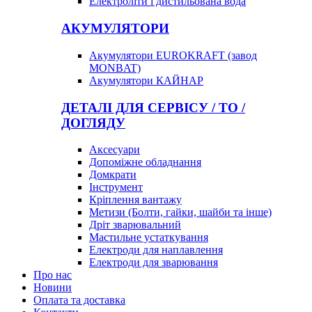
Електроліти і дистильована вода
АКУМУЛЯТОРИ
Акумулятори EUROKRAFT (завод
MONBAT)
Акумулятори КАЙНАР
ДЕТАЛІ ДЛЯ СЕРВІСУ / ТО /
ДОГЛЯДУ
Аксесуари
Допоміжне обладнання
Домкрати
Інструмент
Кріплення вантажу
Метизи (Болти, гайки, шайби та інше)
Дріт зварювальний
Мастильне устаткування
Електроди для наплавлення
Електроди для зварювання
Про нас
Новини
Оплата та доставка