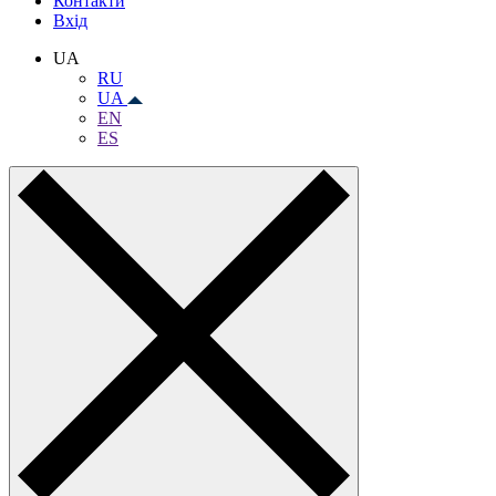
Контакти
Вхiд
UA
RU
UA
EN
ES