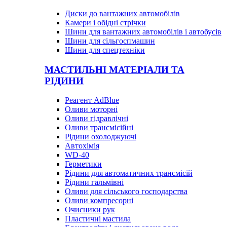
Диски до вантажних автомобілів
Камери і обідні стрічки
Шини для вантажних автомобілів і автобусів
Шини для сільгоспмашин
Шини для спецтехніки
МАСТИЛЬНІ МАТЕРІАЛИ ТА
РІДИНИ
Реагент AdBlue
Оливи моторні
Оливи гідравлічні
Оливи трансмісійні
Рідини охолоджуючі
Автохімія
WD-40
Герметики
Рідини для автоматичних трансмісій
Рідини гальмівні
Оливи для сільського господарства
Оливи компресорні
Очисники рук
Пластичні мастила