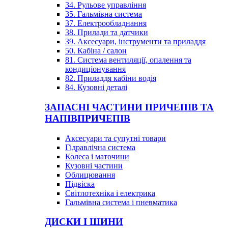
34. Рульове управління
35. Гальмівна система
37. Електрообладнання
38. Прилади та датчики
39. Аксесуари, інструменти та приладдя
50. Кабіна / салон
81. Система вентиляції, опалення та
кондиціонування
82. Приладдя кабіни водія
84. Кузовні деталі
ЗАПАСНІ ЧАСТИНИ ПРИЧЕПІВ ТА
НАПІВПРИЧЕПІВ
Аксесуари та супутні товари
Гідравлічна система
Колеса і маточини
Кузовні частини
Облицювання
Підвіска
Світлотехніка і електрика
Гальмівна система і пневматика
ДИСКИ І ШИНИ