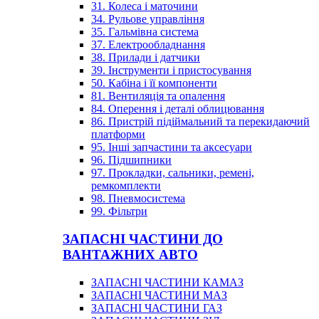
31. Колеса і маточини
34. Рульове управління
35. Гальмівна система
37. Електрообладнання
38. Прилади і датчики
39. Інструменти і пристосування
50. Кабіна і її компоненти
81. Вентиляція та опалення
84. Оперення і деталі облицювання
86. Пристрій підіймальний та перекидаючий
платформи
95. Інші запчастини та аксесуари
96. Підшипники
97. Прокладки, сальники, ремені,
ремкомплекти
98. Пневмосистема
99. Фільтри
ЗАПАСНІ ЧАСТИНИ ДО
ВАНТАЖНИХ АВТО
ЗАПАСНІ ЧАСТИНИ КАМАЗ
ЗАПАСНІ ЧАСТИНИ МАЗ
ЗАПАСНІ ЧАСТИНИ ГАЗ