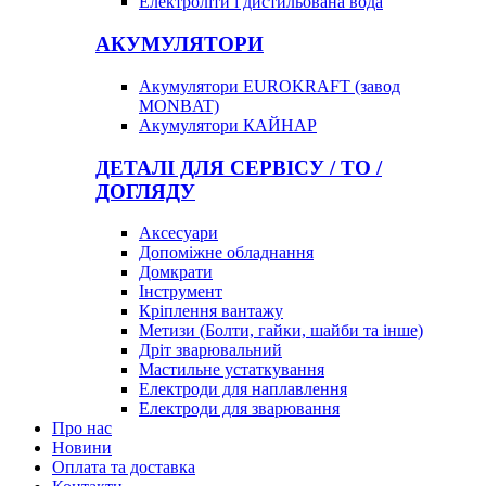
Електроліти і дистильована вода
АКУМУЛЯТОРИ
Акумулятори EUROKRAFT (завод
MONBAT)
Акумулятори КАЙНАР
ДЕТАЛІ ДЛЯ СЕРВІСУ / ТО /
ДОГЛЯДУ
Аксесуари
Допоміжне обладнання
Домкрати
Інструмент
Кріплення вантажу
Метизи (Болти, гайки, шайби та інше)
Дріт зварювальний
Мастильне устаткування
Електроди для наплавлення
Електроди для зварювання
Про нас
Новини
Оплата та доставка