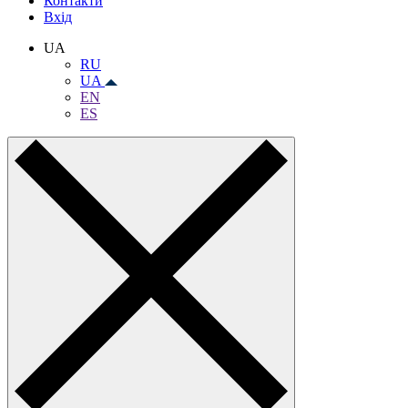
Контакти
Вхiд
UA
RU
UA
EN
ES