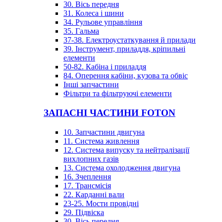
30. Вісь передня
31. Колеса і шини
34. Рульове управління
35. Гальма
37-38. Електроустаткування й прилади
39. Інструмент, приладдя, кріпильні
елементи
50-82. Кабіна і приладдя
84. Оперення кабіни, кузова та обвіс
Інші запчастини
Фільтри та фільтруючі елементи
ЗАПАСНІ ЧАСТИНИ FOTON
10. Запчастини двигуна
11. Система живлення
12. Система випуску та нейтралізації
вихлопних газів
13. Система охолодження двигуна
16. Зчеплення
17. Трансмісія
22. Карданні вали
23-25. Мости провідні
29. Підвіска
30. Вісь передня