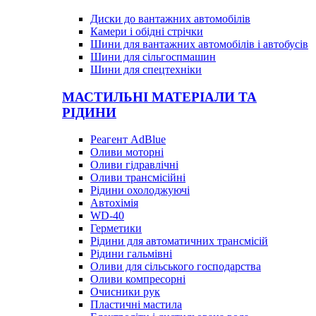
Диски до вантажних автомобілів
Камери і обідні стрічки
Шини для вантажних автомобілів і автобусів
Шини для сільгоспмашин
Шини для спецтехніки
МАСТИЛЬНІ МАТЕРІАЛИ ТА
РІДИНИ
Реагент AdBlue
Оливи моторні
Оливи гідравлічні
Оливи трансмісійні
Рідини охолоджуючі
Автохімія
WD-40
Герметики
Рідини для автоматичних трансмісій
Рідини гальмівні
Оливи для сільського господарства
Оливи компресорні
Очисники рук
Пластичні мастила