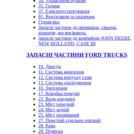
34. Управління рульове
35. Гальма
37. Електроустаткування
81. Вентиляція та опалення
Гідравліка
Запасні частини до жниварок, сівалок,
апаратів, що висівають.
Запасні частини до комбайнів JOHN DEERE,
NEW HOLLAND, CASE IH
ЗАПАСНІ ЧАСТИНИ FORD TRUCKS
10. Двигун
11. Система живлення
12. Система випуску газів
13. Система охолодження
16. Зчеплення
17. Коробка передач
22. Вали карданні
23. Міст передній
24. Міст задній
25. Міст проміжний
27. Пристрій сідельно-зчіпний
28. Рама
29. Підвіска