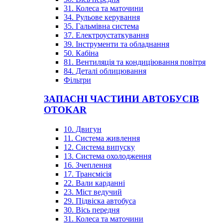
31. Колеса та маточини
34. Рульове керування
35. Гальмівна система
37. Електроустаткування
39. Інструменти та обладнання
50. Кабіна
81. Вентиляція та кондиціювання повітря
84. Деталі облицювання
Фільтри
ЗАПАСНІ ЧАСТИНИ АВТОБУСІВ
OTOKAR
10. Двигун
11. Система живлення
12. Система випуску
13. Система охолодження
16. Зчеплення
17. Трансмісія
22. Вали карданні
23. Міст ведучий
29. Підвіска автобуса
30. Вісь передня
31. Колеса та маточини