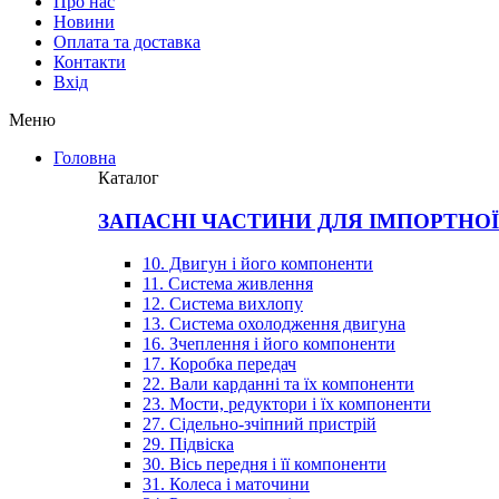
Про нас
Новини
Оплата та доставка
Контакти
Вхiд
Меню
Головна
Каталог
ЗАПАСНІ ЧАСТИНИ ДЛЯ ІМПОРТНО
10. Двигун і його компоненти
11. Система живлення
12. Система вихлопу
13. Система охолодження двигуна
16. Зчеплення і його компоненти
17. Коробка передач
22. Вали карданні та їх компоненти
23. Мости, редуктори і їх компоненти
27. Сідельно-зчіпний пристрій
29. Підвіска
30. Вісь передня і її компоненти
31. Колеса і маточини