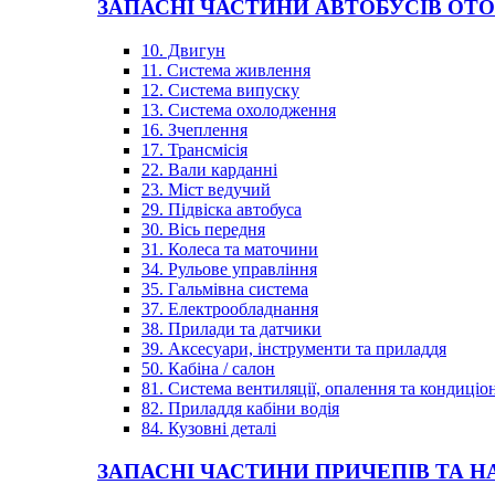
ЗАПАСНІ ЧАСТИНИ АВТОБУСІВ OT
10. Двигун
11. Система живлення
12. Система випуску
13. Система охолодження
16. Зчеплення
17. Трансмісія
22. Вали карданні
23. Міст ведучий
29. Підвіска автобуса
30. Вісь передня
31. Колеса та маточини
34. Рульове управління
35. Гальмівна система
37. Електрообладнання
38. Прилади та датчики
39. Аксесуари, інструменти та приладдя
50. Кабіна / салон
81. Система вентиляції, опалення та кондиці
82. Приладдя кабіни водія
84. Кузовні деталі
ЗАПАСНІ ЧАСТИНИ ПРИЧЕПІВ ТА Н