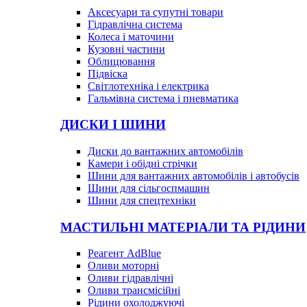
Аксесуари та супутні товари
Гідравлічна система
Колеса і маточини
Кузовні частини
Облицювання
Підвіска
Світлотехніка і електрика
Гальмівна система і пневматика
ДИСКИ І ШИНИ
Диски до вантажних автомобілів
Камери і обідні стрічки
Шини для вантажних автомобілів і автобусів
Шини для сільгоспмашин
Шини для спецтехніки
МАСТИЛЬНІ МАТЕРІАЛИ ТА РІДИНИ
Реагент AdBlue
Оливи моторні
Оливи гідравлічні
Оливи трансмісійні
Рідини охолоджуючі