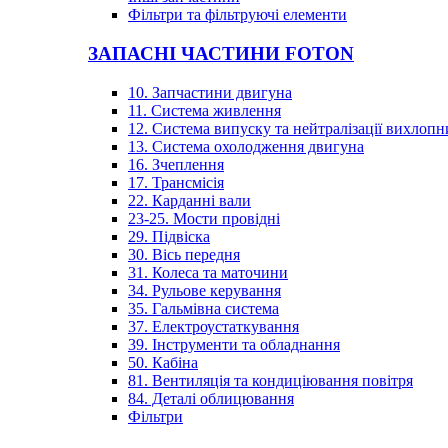
Фільтри та фільтруючі елементи
ЗАПАСНІ ЧАСТИНИ FOTON
10. Запчастини двигуна
11. Система живлення
12. Система випуску та нейтралізації вихлопн
13. Система охолодження двигуна
16. Зчеплення
17. Трансмісія
22. Карданні вали
23-25. Мости провідні
29. Підвіска
30. Вісь передня
31. Колеса та маточини
34. Рульове керування
35. Гальмівна система
37. Електроустаткування
39. Інструменти та обладнання
50. Кабіна
81. Вентиляція та кондиціювання повітря
84. Деталі облицювання
Фільтри