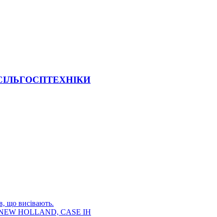
 СІЛЬГОСПТЕХНІКИ
в, що висівають.
E, NEW HOLLAND, CASE IH