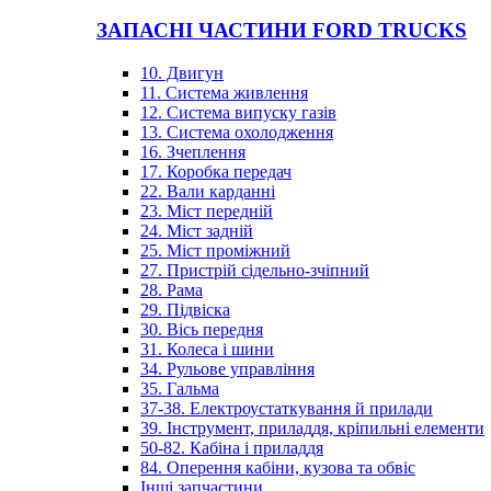
ЗАПАСНІ ЧАСТИНИ FORD TRUCKS
10. Двигун
11. Система живлення
12. Система випуску газів
13. Система охолодження
16. Зчеплення
17. Коробка передач
22. Вали карданні
23. Міст передній
24. Міст задній
25. Міст проміжний
27. Пристрій сідельно-зчіпний
28. Рама
29. Підвіска
30. Вісь передня
31. Колеса і шини
34. Рульове управління
35. Гальма
37-38. Електроустаткування й прилади
39. Інструмент, приладдя, кріпильні елементи
50-82. Кабіна і приладдя
84. Оперення кабіни, кузова та обвіс
Інші запчастини