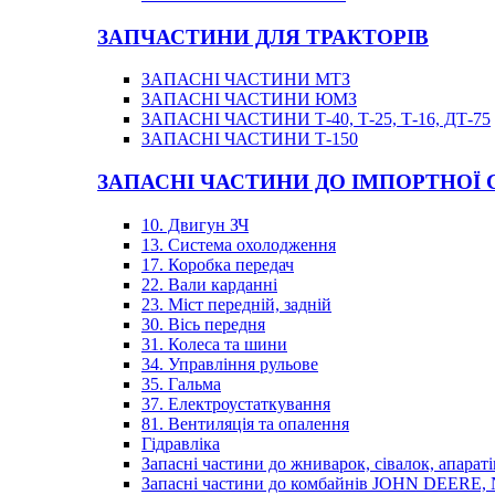
ЗАПЧАСТИНИ ДЛЯ ТРАКТОРІВ
ЗАПАСНІ ЧАСТИНИ МТЗ
ЗАПАСНІ ЧАСТИНИ ЮМЗ
ЗАПАСНІ ЧАСТИНИ Т-40, Т-25, Т-16, ДТ-75
ЗАПАСНІ ЧАСТИНИ Т-150
ЗАПАСНІ ЧАСТИНИ ДО ІМПОРТНОЇ
10. Двигун ЗЧ
13. Система охолодження
17. Коробка передач
22. Вали карданні
23. Міст передній, задній
30. Вісь передня
31. Колеса та шини
34. Управління рульове
35. Гальма
37. Електроустаткування
81. Вентиляція та опалення
Гідравліка
Запасні частини до жниварок, сівалок, апараті
Запасні частини до комбайнів JOHN DEER