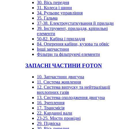
30. Вісь передня
31. Колеса і шини
34. Рульове управління
35. Гальма
37-38. Електроустаткування й прилади
39. Інструмент, приладдя, кріпильні
елементи
50-82. Кабіна і приладдя
84. Оперення кабіни, кузова та обвіс
Інші запчастини
Фільтри та фільтруючі елементи
ЗАПАСНІ ЧАСТИНИ FOTON
10. Запчастини двигуна
11. Система живлення
12. Система випуску та нейтралізації
вихлопних газів
13. Система охолодження двигуна
16. Зчеплення
17. Трансмісія
22. Карданні вали
23-25. Мости провідні
29. Підвіска
30. Вісь передня