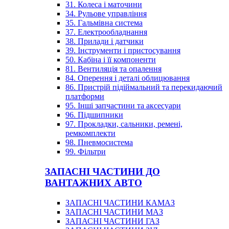
31. Колеса і маточини
34. Рульове управління
35. Гальмівна система
37. Електрообладнання
38. Прилади і датчики
39. Інструменти і пристосування
50. Кабіна і її компоненти
81. Вентиляція та опалення
84. Оперення і деталі облицювання
86. Пристрій підіймальний та перекидаючий
платформи
95. Інші запчастини та аксесуари
96. Підшипники
97. Прокладки, сальники, ремені,
ремкомплекти
98. Пневмосистема
99. Фільтри
ЗАПАСНІ ЧАСТИНИ ДО
ВАНТАЖНИХ АВТО
ЗАПАСНІ ЧАСТИНИ КАМАЗ
ЗАПАСНІ ЧАСТИНИ МАЗ
ЗАПАСНІ ЧАСТИНИ ГАЗ