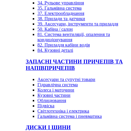
34. Рульове управління
35. Гальмівна система
37. Електрообладнання
38. Прилади та датчики
39. Аксесуари, інструменти та приладдя
50. Кабіна / салон
81. Система вентиляції, опалення та
кондиціонування
82. Приладдя кабіни водія
84. Кузовні деталі
ЗАПАСНІ ЧАСТИНИ ПРИЧЕПІВ ТА
НАПІВПРИЧЕПІВ
Аксесуари та супутні товари
Гідравлічна система
Колеса і маточини
Кузовні частини
Облицювання
Підвіска
Світлотехніка і електрика
Гальмівна система і пневматика
ДИСКИ І ШИНИ