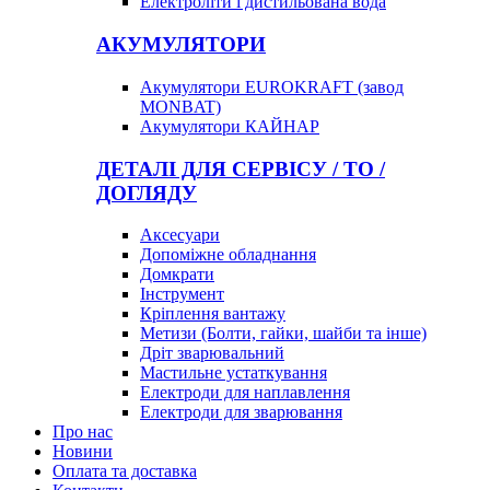
Електроліти і дистильована вода
АКУМУЛЯТОРИ
Акумулятори EUROKRAFT (завод
MONBAT)
Акумулятори КАЙНАР
ДЕТАЛІ ДЛЯ СЕРВІСУ / ТО /
ДОГЛЯДУ
Аксесуари
Допоміжне обладнання
Домкрати
Інструмент
Кріплення вантажу
Метизи (Болти, гайки, шайби та інше)
Дріт зварювальний
Мастильне устаткування
Електроди для наплавлення
Електроди для зварювання
Про нас
Новини
Оплата та доставка