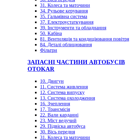
31. Колеса та маточини
34. Рульове керування
35. Гальмівна система
37. Електроустаткування
39. Інструменти та обладнання
50. Кабіна
81. Вентиляція та кондиціювання повітря
84. Деталі облицювання
Фільтри
ЗАПАСНІ ЧАСТИНИ АВТОБУСІВ
OTOKAR
10. Двигун
11. Система живлення
12. Система випуску
13. Система охолодження
16. Зчеплення
17. Трансмісія
22. Вали карданні
23. Міст ведучий
29. Підвіска автобуса
30. Вісь передня
31. Колеса та маточини