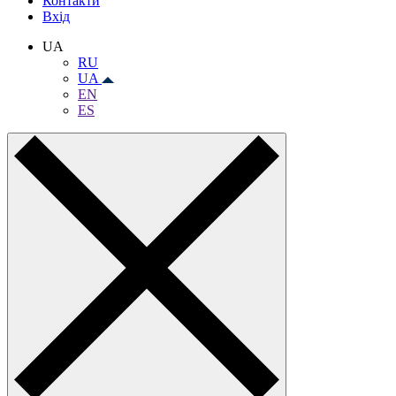
Контакти
Вхiд
UA
RU
UA
EN
ES