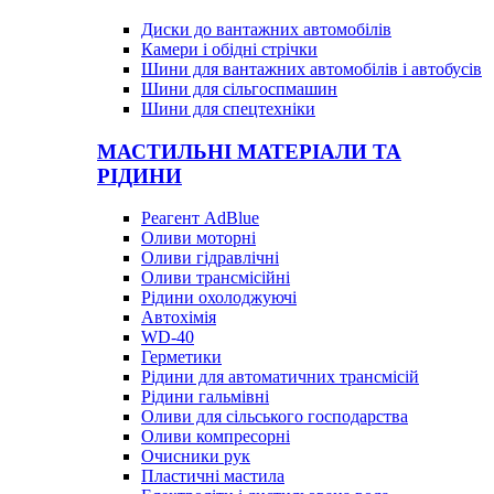
Диски до вантажних автомобілів
Камери і обідні стрічки
Шини для вантажних автомобілів і автобусів
Шини для сільгоспмашин
Шини для спецтехніки
МАСТИЛЬНІ МАТЕРІАЛИ ТА
РІДИНИ
Реагент AdBlue
Оливи моторні
Оливи гідравлічні
Оливи трансмісійні
Рідини охолоджуючі
Автохімія
WD-40
Герметики
Рідини для автоматичних трансмісій
Рідини гальмівні
Оливи для сільського господарства
Оливи компресорні
Очисники рук
Пластичні мастила