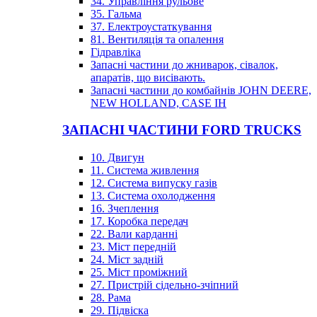
34. Управління рульове
35. Гальма
37. Електроустаткування
81. Вентиляція та опалення
Гідравліка
Запасні частини до жниварок, сівалок,
апаратів, що висівають.
Запасні частини до комбайнів JOHN DEERE,
NEW HOLLAND, CASE IH
ЗАПАСНІ ЧАСТИНИ FORD TRUCKS
10. Двигун
11. Система живлення
12. Система випуску газів
13. Система охолодження
16. Зчеплення
17. Коробка передач
22. Вали карданні
23. Міст передній
24. Міст задній
25. Міст проміжний
27. Пристрій сідельно-зчіпний
28. Рама
29. Підвіска