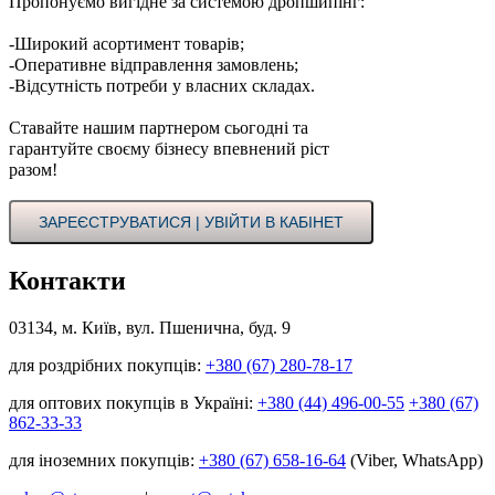
Пропонуємо вигідне за системою дропшипінг:
-Широкий асортимент товарів;
-Оперативне відправлення замовлень;
-Відсутність потреби у власних складах.
Ставайте нашим партнером сьогодні та
гарантуйте своєму бізнесу впевнений ріст
разом!
ЗАРЕЄСТРУВАТИСЯ | УВІЙТИ В КАБІНЕТ
Контакти
03134, м. Київ, вул. Пшенична, буд. 9
для роздрібних покупців:
+380 (67) 280-78-17
для оптових покупців в Україні:
+380 (44) 496-00-55
+380 (67)
862-33-33
для іноземних покупців:
+380 (67) 658-16-64
(Viber, WhatsApp)