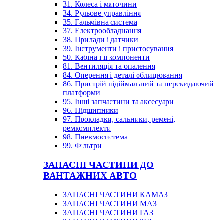
31. Колеса і маточини
34. Рульове управління
35. Гальмівна система
37. Електрообладнання
38. Прилади і датчики
39. Інструменти і пристосування
50. Кабіна і її компоненти
81. Вентиляція та опалення
84. Оперення і деталі облицювання
86. Пристрій підіймальний та перекидаючий
платформи
95. Інші запчастини та аксесуари
96. Підшипники
97. Прокладки, сальники, ремені,
ремкомплекти
98. Пневмосистема
99. Фільтри
ЗАПАСНІ ЧАСТИНИ ДО
ВАНТАЖНИХ АВТО
ЗАПАСНІ ЧАСТИНИ КАМАЗ
ЗАПАСНІ ЧАСТИНИ МАЗ
ЗАПАСНІ ЧАСТИНИ ГАЗ