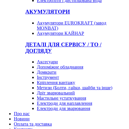
Електроліти і дистильована вода
АКУМУЛЯТОРИ
Акумулятори EUROKRAFT (завод
MONBAT)
Акумулятори КАЙНАР
ДЕТАЛІ ДЛЯ СЕРВІСУ / ТО /
ДОГЛЯДУ
Аксесуари
Допоміжне обладнання
Домкрати
Інструмент
Кріплення вантажу
Метизи (Болти, гайки, шайби та інше)
Дріт зварювальний
Мастильне устаткування
Електроди для наплавлення
Електроди для зварювання
Про нас
Новини
Оплата та доставка