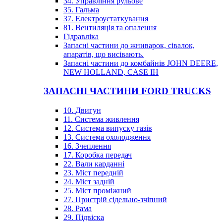
34. Управління рульове
35. Гальма
37. Електроустаткування
81. Вентиляція та опалення
Гідравліка
Запасні частини до жниварок, сівалок,
апаратів, що висівають.
Запасні частини до комбайнів JOHN DEERE,
NEW HOLLAND, CASE IH
ЗАПАСНІ ЧАСТИНИ FORD TRUCKS
10. Двигун
11. Система живлення
12. Система випуску газів
13. Система охолодження
16. Зчеплення
17. Коробка передач
22. Вали карданні
23. Міст передній
24. Міст задній
25. Міст проміжний
27. Пристрій сідельно-зчіпний
28. Рама
29. Підвіска