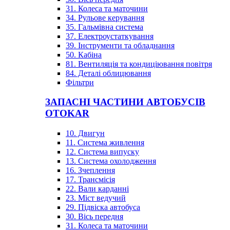
31. Колеса та маточини
34. Рульове керування
35. Гальмівна система
37. Електроустаткування
39. Інструменти та обладнання
50. Кабіна
81. Вентиляція та кондиціювання повітря
84. Деталі облицювання
Фільтри
ЗАПАСНІ ЧАСТИНИ АВТОБУСІВ
OTOKAR
10. Двигун
11. Система живлення
12. Система випуску
13. Система охолодження
16. Зчеплення
17. Трансмісія
22. Вали карданні
23. Міст ведучий
29. Підвіска автобуса
30. Вісь передня
31. Колеса та маточини