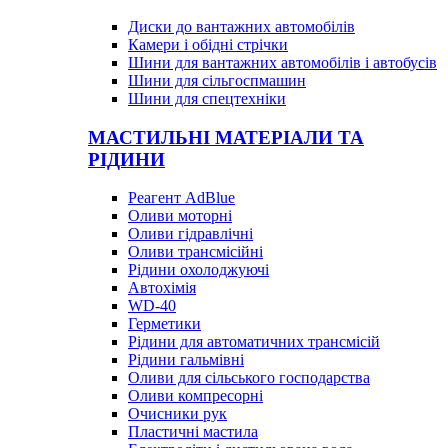
Диски до вантажних автомобілів
Камери і обідні стрічки
Шини для вантажних автомобілів і автобусів
Шини для сільгоспмашин
Шини для спецтехніки
МАСТИЛЬНІ МАТЕРІАЛИ ТА
РІДИНИ
Реагент AdBlue
Оливи моторні
Оливи гідравлічні
Оливи трансмісійні
Рідини охолоджуючі
Автохімія
WD-40
Герметики
Рідини для автоматичних трансмісій
Рідини гальмівні
Оливи для сільського господарства
Оливи компресорні
Очисники рук
Пластичні мастила