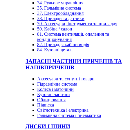
34. Рульове управління
35. Гальмівна система
37. Електрообладнання
38. Прилади та датчики
39. Аксесуари, інструменти та приладдя
50. Кабіна / салон
81. Система вентиляції, опалення та
кондиціонування
82. Приладдя кабіни водія
84. Кузовні деталі
ЗАПАСНІ ЧАСТИНИ ПРИЧЕПІВ ТА
НАПІВПРИЧЕПІВ
Аксесуари та супутні товари
Гідравлічна система
Колеса і маточини
Кузовні частини
Облицювання
Підвіска
Світлотехніка і електрика
Гальмівна система і пневматика
ДИСКИ І ШИНИ