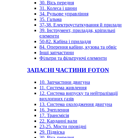
30. Вісь передня
31. Колеса і шини
34. Рульове управління
35. Гальма
37-38. Електроустаткування й прилади
39. Інструмент, приладдя, кріпильні
елементи
50-82. Кабіна і приладдя
84. Оперення кабіни, кузова та обвіс
Інші запчастини
Фільтри та фільтруючі елементи
ЗАПАСНІ ЧАСТИНИ FOTON
10. Запчастини двигуна
11. Система живлення
12. Система випуску та нейтралізації
вихлопних газів
13. Система охолодження двигуна
16. Зчеплення
17. Трансмісія
22. Карданні вали
23-25. Мости провідні
29. Підвіска
30. Вісь передня