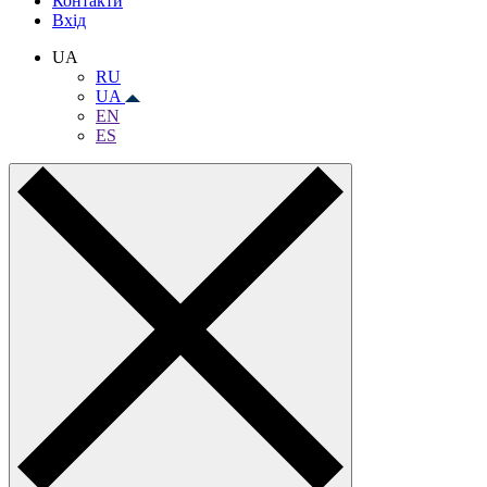
Контакти
Вхiд
UA
RU
UA
EN
ES