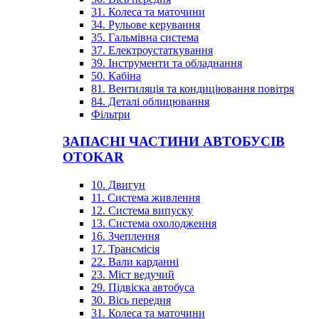
31. Колеса та маточини
34. Рульове керування
35. Гальмівна система
37. Електроустаткування
39. Інструменти та обладнання
50. Кабіна
81. Вентиляція та кондиціювання повітря
84. Деталі облицювання
Фільтри
ЗАПАСНІ ЧАСТИНИ АВТОБУСІВ
OTOKAR
10. Двигун
11. Система живлення
12. Система випуску
13. Система охолодження
16. Зчеплення
17. Трансмісія
22. Вали карданні
23. Міст ведучий
29. Підвіска автобуса
30. Вісь передня
31. Колеса та маточини