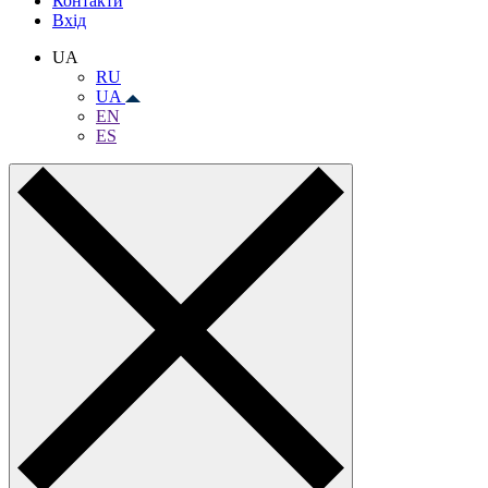
Контакти
Вхiд
UA
RU
UA
EN
ES