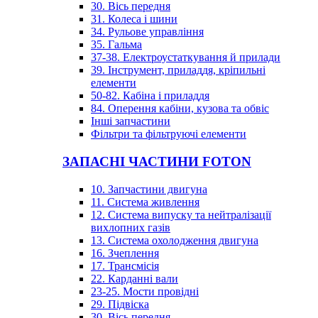
30. Вісь передня
31. Колеса і шини
34. Рульове управління
35. Гальма
37-38. Електроустаткування й прилади
39. Інструмент, приладдя, кріпильні
елементи
50-82. Кабіна і приладдя
84. Оперення кабіни, кузова та обвіс
Інші запчастини
Фільтри та фільтруючі елементи
ЗАПАСНІ ЧАСТИНИ FOTON
10. Запчастини двигуна
11. Система живлення
12. Система випуску та нейтралізації
вихлопних газів
13. Система охолодження двигуна
16. Зчеплення
17. Трансмісія
22. Карданні вали
23-25. Мости провідні
29. Підвіска
30. Вісь передня