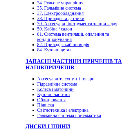
34. Рульове управління
35. Гальмівна система
37. Електрообладнання
38. Прилади та датчики
39. Аксесуари, інструменти та приладдя
50. Кабіна / салон
81. Система вентиляції, опалення та
кондиціонування
82. Приладдя кабіни водія
84. Кузовні деталі
ЗАПАСНІ ЧАСТИНИ ПРИЧЕПІВ ТА
НАПІВПРИЧЕПІВ
Аксесуари та супутні товари
Гідравлічна система
Колеса і маточини
Кузовні частини
Облицювання
Підвіска
Світлотехніка і електрика
Гальмівна система і пневматика
ДИСКИ І ШИНИ