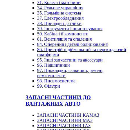
31. Колеса і маточини
34. Рульове управління
35. Гальмівна система
37. Електрообладнання
38. Прилади і датчики
39. Інструменти і пристосування
50. Кабіна і її компоненти
81. Вентиляція та опалення
84. Оперення і деталі облицювання
86. Пристрій підіймальний та перекидаючий
платформи
95. Інші запчастини та аксесуари
96. Підшипники
97. Прокладки, сальники, ремені,
ремкомплекти
98. Пневмосистема
99. Фільтри
ЗАПАСНІ ЧАСТИНИ ДО
ВАНТАЖНИХ АВТО
ЗАПАСНІ ЧАСТИНИ КАМАЗ
ЗАПАСНІ ЧАСТИНИ МАЗ
ЗАПАСНІ ЧАСТИНИ ГАЗ