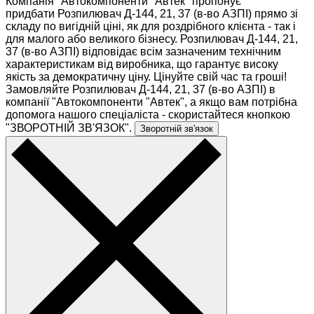
Компанія "Автокомпоненти "Автек" пропонує
придбати Розпилювач Д-144, 21, 37 (в-во АЗПІ) прямо зі
складу по вигідній ціні, як для роздрібного клієнта - так і
для малого або великого бізнесу. Розпилювач Д-144, 21,
37 (в-во АЗПІ) відповідає всім зазначеним технічним
характеристикам від виробника, що гарантує високу
якість за демократичну ціну. Цінуйте свій час та гроші!
Замовляйте Розпилювач Д-144, 21, 37 (в-во АЗПІ) в
компанії "Автокомпоненти "Автек", а якщо вам потрібна
допомога нашого спеціаліста - скористайтеся кнопкою
"ЗВОРОТНІЙ ЗВ'ЯЗОК".
Зворотній зв'язок