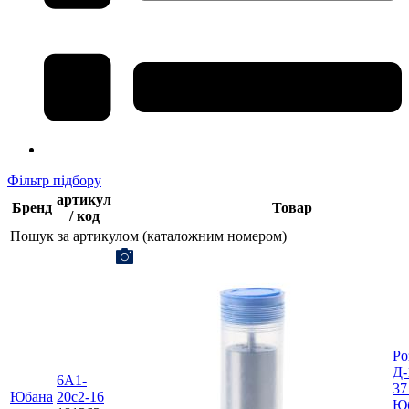
Фільтр підбору
артикул
Бренд
Товар
/ код
Пошук за артикулом (каталожним номером)
Ро
Д-
6А1-
37
Юбана
20с2-16
Юб