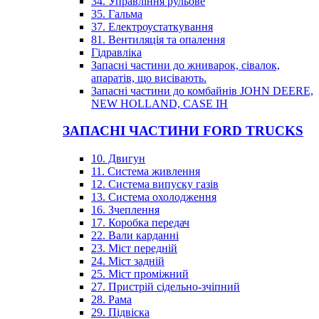
34. Управління рульове
35. Гальма
37. Електроустаткування
81. Вентиляція та опалення
Гідравліка
Запасні частини до жниварок, сівалок,
апаратів, що висівають.
Запасні частини до комбайнів JOHN DEERE,
NEW HOLLAND, CASE IH
ЗАПАСНІ ЧАСТИНИ FORD TRUCKS
10. Двигун
11. Система живлення
12. Система випуску газів
13. Система охолодження
16. Зчеплення
17. Коробка передач
22. Вали карданні
23. Міст передній
24. Міст задній
25. Міст проміжний
27. Пристрій сідельно-зчіпний
28. Рама
29. Підвіска