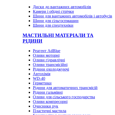
Диски до вантажних автомобілів
Камери і обідні стрічки
Шини для вантажних автомобілів і автобусів
Шини для сільгоспмашин
Шини для спецтехніки
МАСТИЛЬНІ МАТЕРІАЛИ ТА
РІДИНИ
Реагент AdBlue
Оливи моторні
Оливи гідравлічні
Оливи трансмісійні
Рідини охолоджуючі
Автохімія
WD-40
Герметики
Рідини для автоматичних трансмісій
Рідини гальмівні
Оливи для сільського господарства
Оливи компресорні
Очисники рук
Пластичні мастила