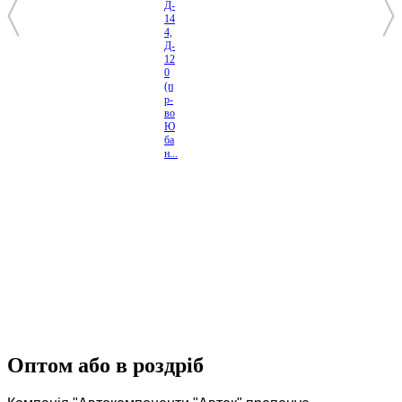
Д-
14
4,
Д-
12
0
(п
р-
во
Ю
ба
н...
Оптом або в роздріб