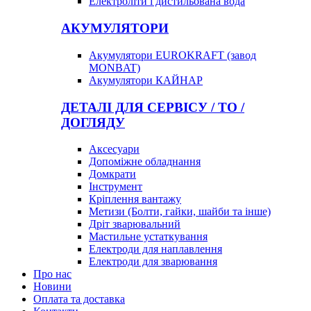
Електроліти і дистильована вода
АКУМУЛЯТОРИ
Акумулятори EUROKRAFT (завод
MONBAT)
Акумулятори КАЙНАР
ДЕТАЛІ ДЛЯ СЕРВІСУ / ТО /
ДОГЛЯДУ
Аксесуари
Допоміжне обладнання
Домкрати
Інструмент
Кріплення вантажу
Метизи (Болти, гайки, шайби та інше)
Дріт зварювальний
Мастильне устаткування
Електроди для наплавлення
Електроди для зварювання
Про нас
Новини
Оплата та доставка