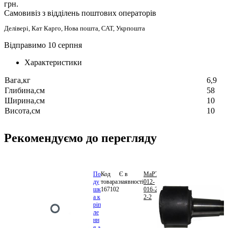
грн.
Самовивіз з відділень поштових операторів
Делівері, Кат Карго, Нова пошта, САТ, Укрпошта
Відправимо 10 серпня
Характеристики
Вага,кг
6,9
Глибина,см
58
Ширина,см
10
Висота,см
10
Рекомендуємо до перегляду
По
Код
Є в
МаРТИ
5.70
ду
товара:
наявності
012-
грн.
шк
167102
016-25-
В
а к
2-2
кошик
ріп
ле
нн
я а