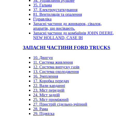
34. Управління рульове
35. Гальма
37. Електроустаткування
81. Вентиляція та опалення
Гідравліка
Запасні частини до жниварок, сівалок,
апаратів, що висівають.
Запасні частини до комбайнів JOHN DEERE,
NEW HOLLAND, CASE IH
ЗАПАСНІ ЧАСТИНИ FORD TRUCKS
10. Двигун
11. Система живлення
12. Система випуску газів
13. Система охолодження
16. Зчеплення
17. Коробка передач
22. Вали карданні
23. Міст передній
24. Міст задній
25. Міст проміжний
27. Пристрій сідельно-зчіпний
28. Рама
29. Підвіска