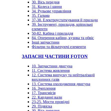
30. Вісь передня
31. Колеса і шини
34. Рульове управління
35. Гальма
37-38. Електроустаткування й прилади
39. Інструмент, приладдя, кріпильні
елементи
50-82. Кабіна і приладдя
84. Оперення кабіни, кузова та обвіс
Інші запчастини
Фільтри та фільтруючі елементи
ЗАПАСНІ ЧАСТИНИ FOTON
10. Запчастини двигуна
11. Система живлення
12. Система випуску та нейтралізації
вихлопних газів
13. Система охолодження двигуна
16. Зчеплення
17. Трансмісія
22. Карданні вали
23-25. Мости провідні
29. Підвіска
30. Вісь передня