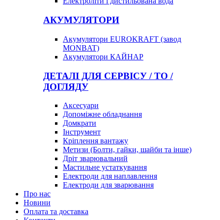
Електроліти і дистильована вода
АКУМУЛЯТОРИ
Акумулятори EUROKRAFT (завод
MONBAT)
Акумулятори КАЙНАР
ДЕТАЛІ ДЛЯ СЕРВІСУ / ТО /
ДОГЛЯДУ
Аксесуари
Допоміжне обладнання
Домкрати
Інструмент
Кріплення вантажу
Метизи (Болти, гайки, шайби та інше)
Дріт зварювальний
Мастильне устаткування
Електроди для наплавлення
Електроди для зварювання
Про нас
Новини
Оплата та доставка