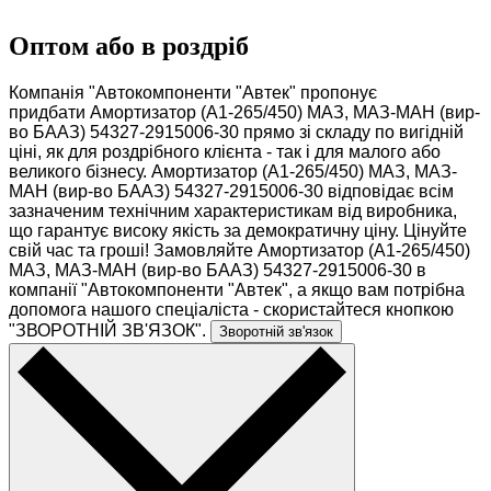
Оптом або в роздріб
Компанія "Автокомпоненти "Автек" пропонує
придбати Амортизатор (А1-265/450) МАЗ, МАЗ-МАН (вир-
во БААЗ) 54327-2915006-30 прямо зі складу по вигідній
ціні, як для роздрібного клієнта - так і для малого або
великого бізнесу. Амортизатор (А1-265/450) МАЗ, МАЗ-
МАН (вир-во БААЗ) 54327-2915006-30 відповідає всім
зазначеним технічним характеристикам від виробника,
що гарантує високу якість за демократичну ціну. Цінуйте
свій час та гроші! Замовляйте Амортизатор (А1-265/450)
МАЗ, МАЗ-МАН (вир-во БААЗ) 54327-2915006-30 в
компанії "Автокомпоненти "Автек", а якщо вам потрібна
допомога нашого спеціаліста - скористайтеся кнопкою
"ЗВОРОТНІЙ ЗВ'ЯЗОК".
Зворотній зв'язок