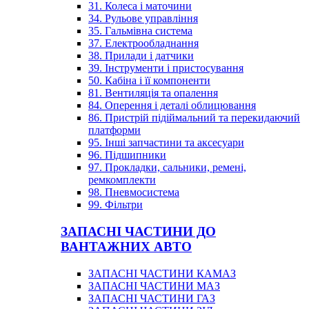
31. Колеса і маточини
34. Рульове управління
35. Гальмівна система
37. Електрообладнання
38. Прилади і датчики
39. Інструменти і пристосування
50. Кабіна і її компоненти
81. Вентиляція та опалення
84. Оперення і деталі облицювання
86. Пристрій підіймальний та перекидаючий
платформи
95. Інші запчастини та аксесуари
96. Підшипники
97. Прокладки, сальники, ремені,
ремкомплекти
98. Пневмосистема
99. Фільтри
ЗАПАСНІ ЧАСТИНИ ДО
ВАНТАЖНИХ АВТО
ЗАПАСНІ ЧАСТИНИ КАМАЗ
ЗАПАСНІ ЧАСТИНИ МАЗ
ЗАПАСНІ ЧАСТИНИ ГАЗ