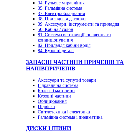
34. Рульове управління
35. Гальмівна система
37. Електрообладнання
38. Прилади та датчики
39. Аксесуари, інструменти та приладдя
50. Кабіна / салон
81. Система вентиляції, опалення та
кондиціонування
82. Приладдя кабіни водія
84. Кузовні деталі
ЗАПАСНІ ЧАСТИНИ ПРИЧЕПІВ ТА
НАПІВПРИЧЕПІВ
Аксесуари та супутні товари
Гідравлічна система
Колеса і маточини
Кузовні частини
Облицювання
Підвіска
Світлотехніка і електрика
Гальмівна система і пневматика
ДИСКИ І ШИНИ