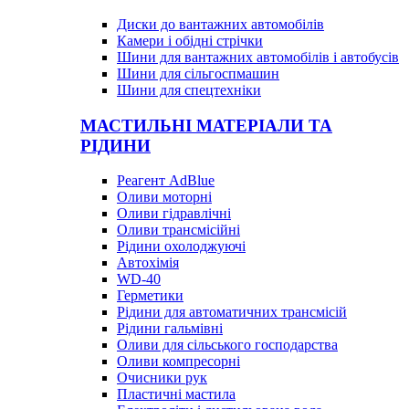
Диски до вантажних автомобілів
Камери і обідні стрічки
Шини для вантажних автомобілів і автобусів
Шини для сільгоспмашин
Шини для спецтехніки
МАСТИЛЬНІ МАТЕРІАЛИ ТА
РІДИНИ
Реагент AdBlue
Оливи моторні
Оливи гідравлічні
Оливи трансмісійні
Рідини охолоджуючі
Автохімія
WD-40
Герметики
Рідини для автоматичних трансмісій
Рідини гальмівні
Оливи для сільського господарства
Оливи компресорні
Очисники рук
Пластичні мастила