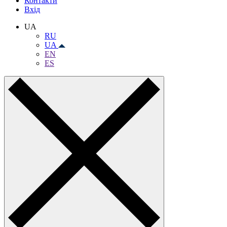
Контакти
Вхiд
UA
RU
UA
EN
ES