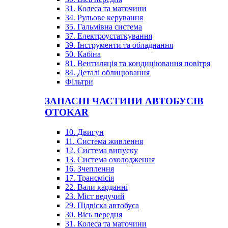
31. Колеса та маточини
34. Рульове керування
35. Гальмівна система
37. Електроустаткування
39. Інструменти та обладнання
50. Кабіна
81. Вентиляція та кондиціювання повітря
84. Деталі облицювання
Фільтри
ЗАПАСНІ ЧАСТИНИ АВТОБУСІВ
OTOKAR
10. Двигун
11. Система живлення
12. Система випуску
13. Система охолодження
16. Зчеплення
17. Трансмісія
22. Вали карданні
23. Міст ведучий
29. Підвіска автобуса
30. Вісь передня
31. Колеса та маточини