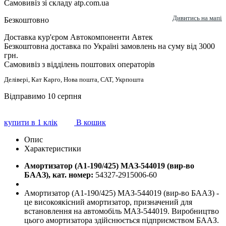
Самовивіз зі складу atp.com.ua
Дивитись на мапі
Безкоштовно
Доставка кур'єром Автокомпоненти Автек
Безкоштовна доставка по Україні замовлень на суму від 3000
грн.
Самовивіз з відділень поштових операторів
Делівері, Кат Карго, Нова пошта, САТ, Укрпошта
Відправимо 10 серпня
купити в 1 клік
В кошик
Опис
Характеристики
Амортизатор (А1-190/425) МАЗ-544019 (вир-во
БААЗ), кат. номер:
54327-2915006-60
Амортизатор (А1-190/425) МАЗ-544019 (вир-во БААЗ) -
це високоякісний амортизатор, призначений для
встановлення на автомобіль МАЗ-544019. Виробництво
цього амортизатора здійснюється підприємством БААЗ.