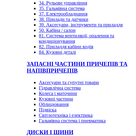
34. Рульове управління
35. Гальмівна система
37. Електрообладнання
38. Прилади та датчики
39. Аксесуари, інструменти та приладдя
50. Кабіна / салон
81. Система вентиляції, опалення та
кондиціонування
82. Приладдя кабіни водія
84. Кузовні деталі
ЗАПАСНІ ЧАСТИНИ ПРИЧЕПІВ ТА
НАПІВПРИЧЕПІВ
Аксесуари та супутні товари
Гідравлічна система
Колеса і маточини
Кузовні частини
Облицювання
Підвіска
Світлотехніка і електрика
Гальмівна система і пневматика
ДИСКИ І ШИНИ