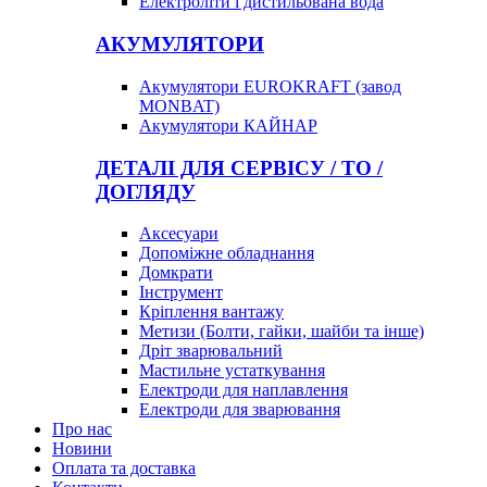
Електроліти і дистильована вода
АКУМУЛЯТОРИ
Акумулятори EUROKRAFT (завод
MONBAT)
Акумулятори КАЙНАР
ДЕТАЛІ ДЛЯ СЕРВІСУ / ТО /
ДОГЛЯДУ
Аксесуари
Допоміжне обладнання
Домкрати
Інструмент
Кріплення вантажу
Метизи (Болти, гайки, шайби та інше)
Дріт зварювальний
Мастильне устаткування
Електроди для наплавлення
Електроди для зварювання
Про нас
Новини
Оплата та доставка