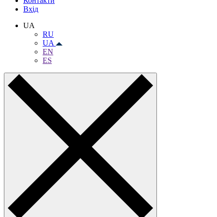
Контакти
Вхiд
UA
RU
UA
EN
ES