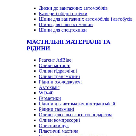
Диски до вантажних автомобілів
Камери і обідні стрічки
Шини для вантажних автомобілів і автобусів
Шини для сільгоспмашин
Шини для спецтехніки
МАСТИЛЬНІ МАТЕРІАЛИ ТА
РІДИНИ
Реагент AdBlue
Оливи моторні
Оливи гідравлічні
Оливи трансмісійні
Рідини охолоджуючі
Автохімія
WD-40
Герметики
Рідини для автоматичних трансмісій
Рідини гальмівні
Оливи для сільського господарства
Оливи компресорні
Очисники рук
Пластичні мастила