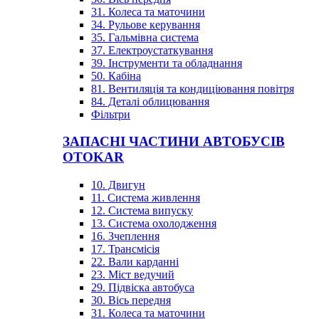
31. Колеса та маточини
34. Рульове керування
35. Гальмівна система
37. Електроустаткування
39. Інструменти та обладнання
50. Кабіна
81. Вентиляція та кондиціювання повітря
84. Деталі облицювання
Фільтри
ЗАПАСНІ ЧАСТИНИ АВТОБУСІВ
OTOKAR
10. Двигун
11. Система живлення
12. Система випуску
13. Система охолодження
16. Зчеплення
17. Трансмісія
22. Вали карданні
23. Міст ведучий
29. Підвіска автобуса
30. Вісь передня
31. Колеса та маточини