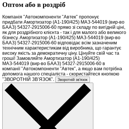
Оптом або в роздріб
Компанія "Автокомпоненти "Автек" пропонує
придбати Амортизатор (А1-190/425) МАЗ-544019 (вир-во
БААЗ) 54327-2915006-60 прямо зі складу по вигідній ціні,
як для роздрібного клієнта - так і для малого або великого
бізнесу. Амортизатор (А1-190/425) МАЗ-544019 (вир-во
БААЗ) 54327-2915006-60 відповідає всім зазначеним
технічним характеристикам від виробника, що гарантує
високу якість за демократичну ціну. Цінуйте свій час та
гроші! Замовляйте Амортизатор (А1-190/425)
МАЗ-544019 (вир-во БААЗ) 54327-2915006-60 в
компанії "Автокомпоненти "Автек", а якщо вам потрібна
допомога нашого спеціаліста - скористайтеся кнопкою
"ЗВОРОТНІЙ ЗВ'ЯЗОК".
Зворотній зв'язок