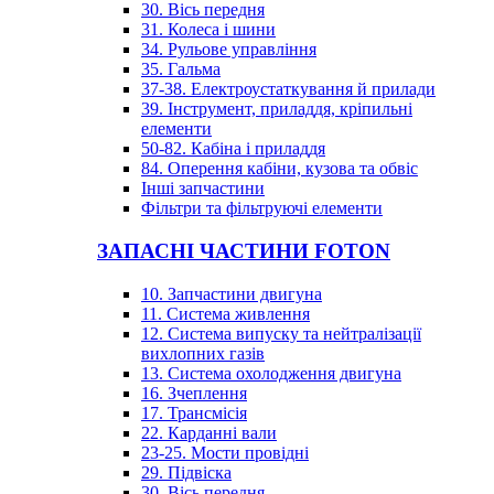
30. Вісь передня
31. Колеса і шини
34. Рульове управління
35. Гальма
37-38. Електроустаткування й прилади
39. Інструмент, приладдя, кріпильні
елементи
50-82. Кабіна і приладдя
84. Оперення кабіни, кузова та обвіс
Інші запчастини
Фільтри та фільтруючі елементи
ЗАПАСНІ ЧАСТИНИ FOTON
10. Запчастини двигуна
11. Система живлення
12. Система випуску та нейтралізації
вихлопних газів
13. Система охолодження двигуна
16. Зчеплення
17. Трансмісія
22. Карданні вали
23-25. Мости провідні
29. Підвіска
30. Вісь передня