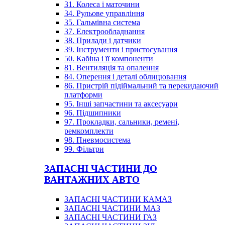
31. Колеса і маточини
34. Рульове управління
35. Гальмівна система
37. Електрообладнання
38. Прилади і датчики
39. Інструменти і пристосування
50. Кабіна і її компоненти
81. Вентиляція та опалення
84. Оперення і деталі облицювання
86. Пристрій підіймальний та перекидаючий
платформи
95. Інші запчастини та аксесуари
96. Підшипники
97. Прокладки, сальники, ремені,
ремкомплекти
98. Пневмосистема
99. Фільтри
ЗАПАСНІ ЧАСТИНИ ДО
ВАНТАЖНИХ АВТО
ЗАПАСНІ ЧАСТИНИ КАМАЗ
ЗАПАСНІ ЧАСТИНИ МАЗ
ЗАПАСНІ ЧАСТИНИ ГАЗ