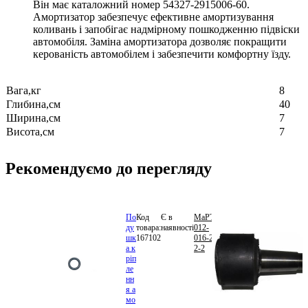
Він має каталожний номер 54327-2915006-60.
Амортизатор забезпечує ефективне амортизування
коливань і запобігає надмірному пошкодженню підвіски
автомобіля. Заміна амортизатора дозволяє покращити
керованість автомобілем і забезпечити комфортну їзду.
Вага,кг
8
Глибина,см
40
Ширина,см
7
Висота,см
7
Рекомендуємо до перегляду
По
Код
Є в
МаРТИ
5.70
ду
товара:
наявності
012-
грн.
шк
167102
016-25-
В
а к
2-2
кошик
ріп
ле
нн
я а
мо