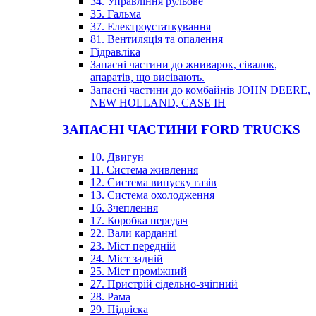
34. Управління рульове
35. Гальма
37. Електроустаткування
81. Вентиляція та опалення
Гідравліка
Запасні частини до жниварок, сівалок,
апаратів, що висівають.
Запасні частини до комбайнів JOHN DEERE,
NEW HOLLAND, CASE IH
ЗАПАСНІ ЧАСТИНИ FORD TRUCKS
10. Двигун
11. Система живлення
12. Система випуску газів
13. Система охолодження
16. Зчеплення
17. Коробка передач
22. Вали карданні
23. Міст передній
24. Міст задній
25. Міст проміжний
27. Пристрій сідельно-зчіпний
28. Рама
29. Підвіска