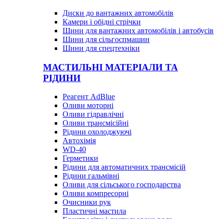
Диски до вантажних автомобілів
Камери і обідні стрічки
Шини для вантажних автомобілів і автобусів
Шини для сільгоспмашин
Шини для спецтехніки
МАСТИЛЬНІ МАТЕРІАЛИ ТА
РІДИНИ
Реагент AdBlue
Оливи моторні
Оливи гідравлічні
Оливи трансмісійні
Рідини охолоджуючі
Автохімія
WD-40
Герметики
Рідини для автоматичних трансмісій
Рідини гальмівні
Оливи для сільського господарства
Оливи компресорні
Очисники рук
Пластичні мастила