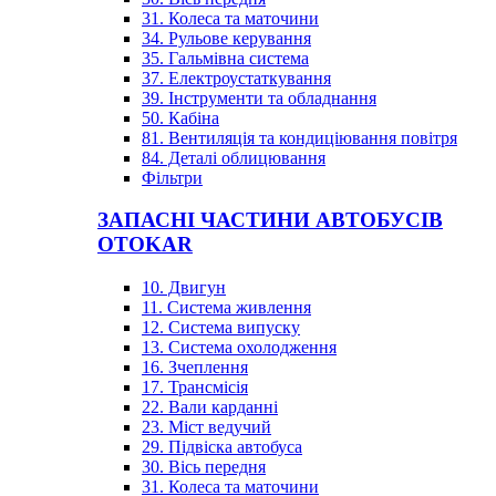
31. Колеса та маточини
34. Рульове керування
35. Гальмівна система
37. Електроустаткування
39. Інструменти та обладнання
50. Кабіна
81. Вентиляція та кондиціювання повітря
84. Деталі облицювання
Фільтри
ЗАПАСНІ ЧАСТИНИ АВТОБУСІВ
OTOKAR
10. Двигун
11. Система живлення
12. Система випуску
13. Система охолодження
16. Зчеплення
17. Трансмісія
22. Вали карданні
23. Міст ведучий
29. Підвіска автобуса
30. Вісь передня
31. Колеса та маточини