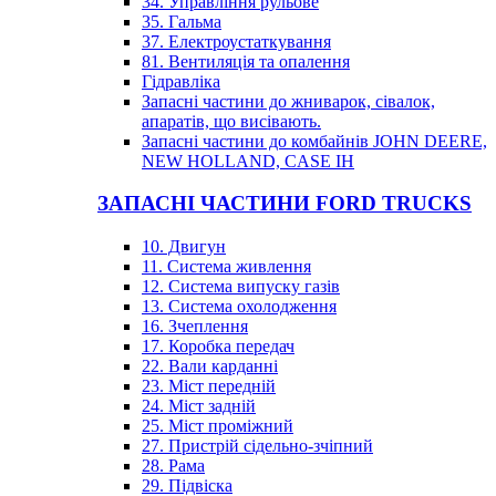
34. Управління рульове
35. Гальма
37. Електроустаткування
81. Вентиляція та опалення
Гідравліка
Запасні частини до жниварок, сівалок,
апаратів, що висівають.
Запасні частини до комбайнів JOHN DEERE,
NEW HOLLAND, CASE IH
ЗАПАСНІ ЧАСТИНИ FORD TRUCKS
10. Двигун
11. Система живлення
12. Система випуску газів
13. Система охолодження
16. Зчеплення
17. Коробка передач
22. Вали карданні
23. Міст передній
24. Міст задній
25. Міст проміжний
27. Пристрій сідельно-зчіпний
28. Рама
29. Підвіска