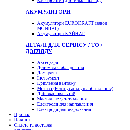
Електроліти і дистильована вода
АКУМУЛЯТОРИ
Акумулятори EUROKRAFT (завод
MONBAT)
Акумулятори КАЙНАР
ДЕТАЛІ ДЛЯ СЕРВІСУ / ТО /
ДОГЛЯДУ
Аксесуари
Допоміжне обладнання
Домкрати
Інструмент
Кріплення вантажу
Метизи (Болти, гайки, шайби та інше)
Дріт зварювальний
Мастильне устаткування
Електроди для наплавлення
Електроди для зварювання
Про нас
Новини
Оплата та доставка