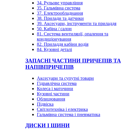
34. Рульове управління
35. Гальмівна система
37. Електрообладнання
38. Прилади та датчики
39. Аксесуари, інструменти та приладдя
50. Кабіна / салон
81. Система вентиляції, опалення та
кондиціонування
82. Приладдя кабіни водія
84. Кузовні деталі
ЗАПАСНІ ЧАСТИНИ ПРИЧЕПІВ ТА
НАПІВПРИЧЕПІВ
Аксесуари та супутні товари
Гідравлічна система
Колеса і маточини
Кузовні частини
Облицювання
Підвіска
Світлотехніка і електрика
Гальмівна система і пневматика
ДИСКИ І ШИНИ