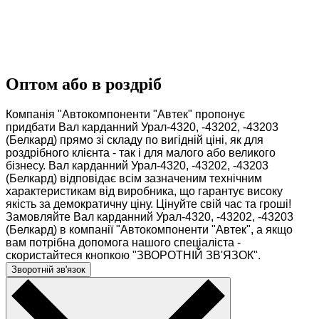
Оптом або в роздріб
Компанія "Автокомпоненти "Автек" пропонує
придбати Вал карданний Урал-4320, -43202, -43203
(Белкард) прямо зі складу по вигідній ціні, як для
роздрібного клієнта - так і для малого або великого
бізнесу. Вал карданний Урал-4320, -43202, -43203
(Белкард) відповідає всім зазначеним технічним
характеристикам від виробника, що гарантує високу
якість за демократичну ціну. Цінуйте свій час та гроші!
Замовляйте Вал карданний Урал-4320, -43202, -43203
(Белкард) в компанії "Автокомпоненти "Автек", а якщо
вам потрібна допомога нашого спеціаліста -
скористайтеся кнопкою "ЗВОРОТНІЙ ЗВ'ЯЗОК".
Зворотній зв'язок