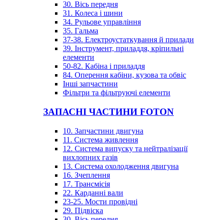
30. Вісь передня
31. Колеса і шини
34. Рульове управління
35. Гальма
37-38. Електроустаткування й прилади
39. Інструмент, приладдя, кріпильні
елементи
50-82. Кабіна і приладдя
84. Оперення кабіни, кузова та обвіс
Інші запчастини
Фільтри та фільтруючі елементи
ЗАПАСНІ ЧАСТИНИ FOTON
10. Запчастини двигуна
11. Система живлення
12. Система випуску та нейтралізації
вихлопних газів
13. Система охолодження двигуна
16. Зчеплення
17. Трансмісія
22. Карданні вали
23-25. Мости провідні
29. Підвіска
30. Вісь передня