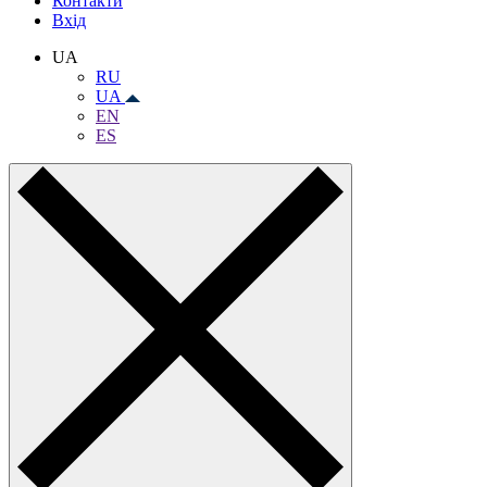
Контакти
Вхiд
UA
RU
UA
EN
ES