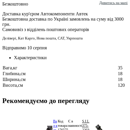
Дивитись на мапі
Безкоштовно
Доставка кур'єром Автокомпоненти Автек
Безкоштовна доставка по Україні замовлень на суму від 3000
грн.
Самовивіз з відділень поштових операторів
Делівері, Кат Карго, Нова пошта, САТ, Укрпошта
Відправимо 10 серпня
Характеристики
Вага,кг
35
Глибина,см
18
Ширина,см
18
Висота,см
120
Рекомендуємо до перегляду
Ва
Код
Є в
S.I.L.A.
8
л к
товара:
наявності
375-
292.24