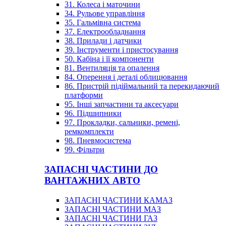
31. Колеса і маточини
34. Рульове управління
35. Гальмівна система
37. Електрообладнання
38. Прилади і датчики
39. Інструменти і пристосування
50. Кабіна і її компоненти
81. Вентиляція та опалення
84. Оперення і деталі облицювання
86. Пристрій підіймальний та перекидаючий
платформи
95. Інші запчастини та аксесуари
96. Підшипники
97. Прокладки, сальники, ремені,
ремкомплекти
98. Пневмосистема
99. Фільтри
ЗАПАСНІ ЧАСТИНИ ДО
ВАНТАЖНИХ АВТО
ЗАПАСНІ ЧАСТИНИ КАМАЗ
ЗАПАСНІ ЧАСТИНИ МАЗ
ЗАПАСНІ ЧАСТИНИ ГАЗ