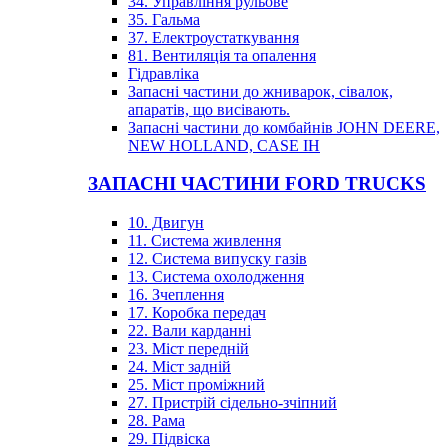
34. Управління рульове
35. Гальма
37. Електроустаткування
81. Вентиляція та опалення
Гідравліка
Запасні частини до жниварок, сівалок,
апаратів, що висівають.
Запасні частини до комбайнів JOHN DEERE,
NEW HOLLAND, CASE IH
ЗАПАСНІ ЧАСТИНИ FORD TRUCKS
10. Двигун
11. Система живлення
12. Система випуску газів
13. Система охолодження
16. Зчеплення
17. Коробка передач
22. Вали карданні
23. Міст передній
24. Міст задній
25. Міст проміжний
27. Пристрій сідельно-зчіпний
28. Рама
29. Підвіска