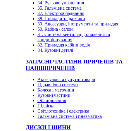
34. Рульове управління
35. Гальмівна система
37. Електрообладнання
38. Прилади та датчики
39. Аксесуари, інструменти та приладдя
50. Кабіна / салон
81. Система вентиляції, опалення та
кондиціонування
82. Приладдя кабіни водія
84. Кузовні деталі
ЗАПАСНІ ЧАСТИНИ ПРИЧЕПІВ ТА
НАПІВПРИЧЕПІВ
Аксесуари та супутні товари
Гідравлічна система
Колеса і маточини
Кузовні частини
Облицювання
Підвіска
Світлотехніка і електрика
Гальмівна система і пневматика
ДИСКИ І ШИНИ