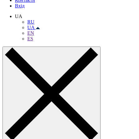
Контакти
Вхiд
UA
RU
UA
EN
ES