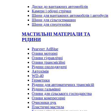
Диски до вантажних автомобілів
Камери і обідні стрічки
Шини для вантажних автомобілів і автобусів
Шини для сільгоспмашин
Шини для спецтехніки
МАСТИЛЬНІ МАТЕРІАЛИ ТА
РІДИНИ
Реагент AdBlue
Оливи моторні
Оливи гідравлічні
Оливи трансмісійні
Рідини охолоджуючі
Автохімія
WD-40
Герметики
Рідини для автоматичних трансмісій
Рідини гальмівні
Оливи для сільського господарства
Оливи компресорні
Очисники рук
Пластичні мастила