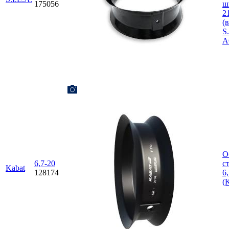
175056
ш
2
(
S.
A
О
6,7-20
с
Kabat
128174
6
(