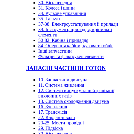
30. Вісь передня
31. Колеса і шини
34. Рульове управління
35. Гальма
37-38. Електроустаткування й прилади
39. Інструмент, приладдя, кріпильні
елементи
50-82. Кабіна і приладдя
84. Оперення кабіни, кузова та обвіс
Інші запчастини
Фільтри та фільтруючі елементи
ЗАПАСНІ ЧАСТИНИ FOTON
10. Запчастини двигуна
11. Система живлення
12. Система випуску та нейтралізації
вихлопних газів
13. Система охолодження двигуна
16. Зчеплення
17. Трансмісія
22. Карданні вали
23-25. Мости провідні
29. Підвіска
30. Вісь передня