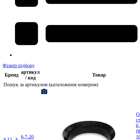
Фільтр підбору
артикул
Бренд
Товар
/ код
Пошук за артикулом (каталожним номером)
О
с
6
(8
6,7-20
1
S.I.L.A.