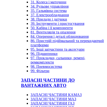
31. Колеса і маточини
34. Рульове управління
35. Гальмівна система
37. Електрообладнання
38. Прилади і датчики
39. Інструменти і пристосування
50. Кабіна і її компоненти
81. Вентиляція та опалення
84. Оперення і деталі облицювання
86. Пристрій підіймальний та перекидаючий
платформи
95. Інші запчастини та аксесуари
96. Підшипники
97. Прокладки, сальники, ремені,
ремкомплекти
98. Пневмосистема
99. Фільтри
ЗАПАСНІ ЧАСТИНИ ДО
ВАНТАЖНИХ АВТО
ЗАПАСНІ ЧАСТИНИ КАМАЗ
ЗАПАСНІ ЧАСТИНИ МАЗ
ЗАПАСНІ ЧАСТИНИ ГАЗ