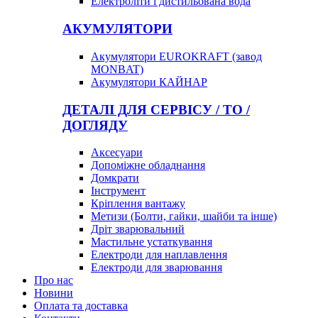
Електроліти і дистильована вода
АКУМУЛЯТОРИ
Акумулятори EUROKRAFT (завод
MONBAT)
Акумулятори КАЙНАР
ДЕТАЛІ ДЛЯ СЕРВІСУ / ТО /
ДОГЛЯДУ
Аксесуари
Допоміжне обладнання
Домкрати
Інструмент
Кріплення вантажу
Метизи (Болти, гайки, шайби та інше)
Дріт зварювальний
Мастильне устаткування
Електроди для наплавлення
Електроди для зварювання
Про нас
Новини
Оплата та доставка