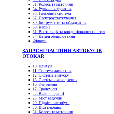
31. Колеса та маточини
34. Рульове керування
35. Гальмівна система
37. Електроустаткування
39. Інструменти та обладнання
50. Кабіна
81. Вентиляція та кондиціювання повітря
84. Деталі облицювання
Фільтри
ЗАПАСНІ ЧАСТИНИ АВТОБУСІВ
OTOKAR
10. Двигун
11. Система живлення
12. Система випуску
13. Система охолодження
16. Зчеплення
17. Трансмісія
22. Вали карданні
23. Міст ведучий
29. Підвіска автобуса
30. Вісь передня
31. Колеса та маточини