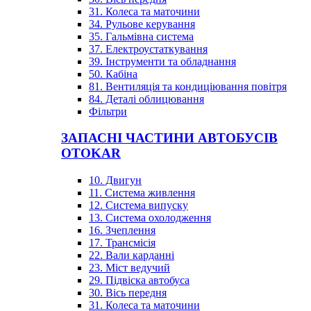
31. Колеса та маточини
34. Рульове керування
35. Гальмівна система
37. Електроустаткування
39. Інструменти та обладнання
50. Кабіна
81. Вентиляція та кондиціювання повітря
84. Деталі облицювання
Фільтри
ЗАПАСНІ ЧАСТИНИ АВТОБУСІВ
OTOKAR
10. Двигун
11. Система живлення
12. Система випуску
13. Система охолодження
16. Зчеплення
17. Трансмісія
22. Вали карданні
23. Міст ведучий
29. Підвіска автобуса
30. Вісь передня
31. Колеса та маточини