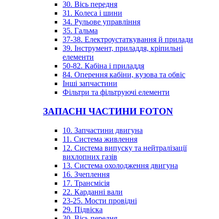
30. Вісь передня
31. Колеса і шини
34. Рульове управління
35. Гальма
37-38. Електроустаткування й прилади
39. Інструмент, приладдя, кріпильні
елементи
50-82. Кабіна і приладдя
84. Оперення кабіни, кузова та обвіс
Інші запчастини
Фільтри та фільтруючі елементи
ЗАПАСНІ ЧАСТИНИ FOTON
10. Запчастини двигуна
11. Система живлення
12. Система випуску та нейтралізації
вихлопних газів
13. Система охолодження двигуна
16. Зчеплення
17. Трансмісія
22. Карданні вали
23-25. Мости провідні
29. Підвіска
30. Вісь передня