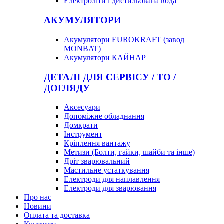
Електроліти і дистильована вода
АКУМУЛЯТОРИ
Акумулятори EUROKRAFT (завод
MONBAT)
Акумулятори КАЙНАР
ДЕТАЛІ ДЛЯ СЕРВІСУ / ТО /
ДОГЛЯДУ
Аксесуари
Допоміжне обладнання
Домкрати
Інструмент
Кріплення вантажу
Метизи (Болти, гайки, шайби та інше)
Дріт зварювальний
Мастильне устаткування
Електроди для наплавлення
Електроди для зварювання
Про нас
Новини
Оплата та доставка