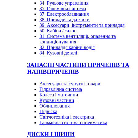
34. Рульове управління
35. Гальмівна система
37. Електрообладнання
38. Прилади та датчики
39. Аксесуари, інструменти та приладдя
50. Кабіна / салон
81. Система вентиляції, опалення та
кондиціонування
82. Приладдя кабіни водія
84. Кузовні деталі
ЗАПАСНІ ЧАСТИНИ ПРИЧЕПІВ ТА
НАПІВПРИЧЕПІВ
Аксесуари та супутні товари
Гідравлічна система
Колеса і маточини
Кузовні частини
Облицювання
Підвіска
Світлотехніка і електрика
Гальмівна система і пневматика
ДИСКИ І ШИНИ