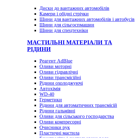
Диски до вантажних автомобілів
Камери і обідні стрічки
Шини для вантажних автомобілів і автобусів
Шини для сільгоспмашин
Шини для спецтехніки
МАСТИЛЬНІ МАТЕРІАЛИ ТА
РІДИНИ
Реагент AdBlue
Оливи моторні
Оливи гідравлічні
Оливи трансмісійні
Рідини охолоджуючі
Автохімія
WD-40
Герметики
Рідини для автоматичних трансмісій
Рідини гальмівні
Оливи для сільського господарства
Оливи компресорні
Очисники рук
Пластичні мастила