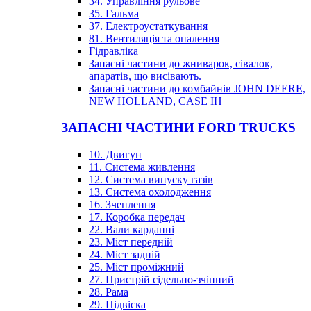
34. Управління рульове
35. Гальма
37. Електроустаткування
81. Вентиляція та опалення
Гідравліка
Запасні частини до жниварок, сівалок,
апаратів, що висівають.
Запасні частини до комбайнів JOHN DEERE,
NEW HOLLAND, CASE IH
ЗАПАСНІ ЧАСТИНИ FORD TRUCKS
10. Двигун
11. Система живлення
12. Система випуску газів
13. Система охолодження
16. Зчеплення
17. Коробка передач
22. Вали карданні
23. Міст передній
24. Міст задній
25. Міст проміжний
27. Пристрій сідельно-зчіпний
28. Рама
29. Підвіска