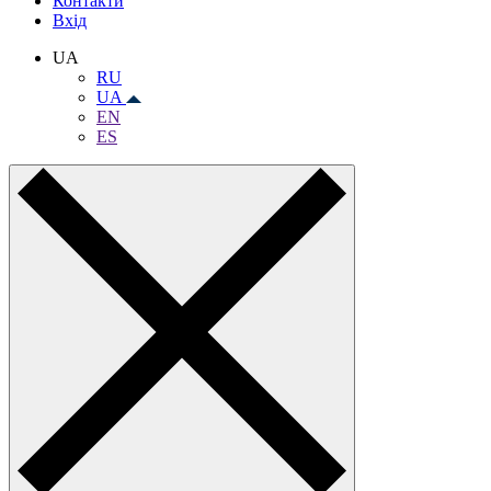
Контакти
Вхiд
UA
RU
UA
EN
ES