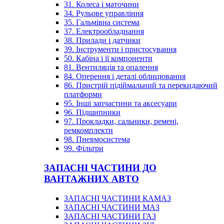
31. Колеса і маточини
34. Рульове управління
35. Гальмівна система
37. Електрообладнання
38. Прилади і датчики
39. Інструменти і пристосування
50. Кабіна і її компоненти
81. Вентиляція та опалення
84. Оперення і деталі облицювання
86. Пристрій підіймальний та перекидаючий
платформи
95. Інші запчастини та аксесуари
96. Підшипники
97. Прокладки, сальники, ремені,
ремкомплекти
98. Пневмосистема
99. Фільтри
ЗАПАСНІ ЧАСТИНИ ДО
ВАНТАЖНИХ АВТО
ЗАПАСНІ ЧАСТИНИ КАМАЗ
ЗАПАСНІ ЧАСТИНИ МАЗ
ЗАПАСНІ ЧАСТИНИ ГАЗ