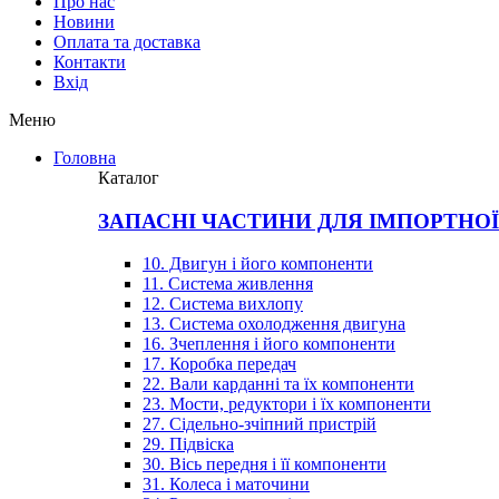
Про нас
Новини
Оплата та доставка
Контакти
Вхiд
Меню
Головна
Каталог
ЗАПАСНІ ЧАСТИНИ ДЛЯ ІМПОРТНО
10. Двигун і його компоненти
11. Система живлення
12. Система вихлопу
13. Система охолодження двигуна
16. Зчеплення і його компоненти
17. Коробка передач
22. Вали карданні та їх компоненти
23. Мости, редуктори і їх компоненти
27. Сідельно-зчіпний пристрій
29. Підвіска
30. Вісь передня і її компоненти
31. Колеса і маточини