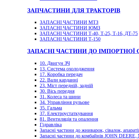
ЗАПЧАСТИНИ ДЛЯ ТРАКТОРІВ
ЗАПАСНІ ЧАСТИНИ МТЗ
ЗАПАСНІ ЧАСТИНИ ЮМЗ
ЗАПАСНІ ЧАСТИНИ Т-40, Т-25, Т-16, ДТ-75
ЗАПАСНІ ЧАСТИНИ Т-150
ЗАПАСНІ ЧАСТИНИ ДО ІМПОРТНОЇ
10. Двигун ЗЧ
13. Система охолодження
17. Коробка передач
22. Вали карданні
23. Міст передній, задній
30. Вісь передня
31. Колеса та шини
34. Управління рульове
35. Гальма
37. Електроустаткування
81. Вентиляція та опалення
Гідравліка
Запасні частини до жниварок, сівалок, апараті
Запасні частини до комбайнів JOHN DEER