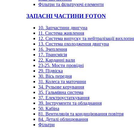
Фільтри та фільтруючі елементи
ЗАПАСНІ ЧАСТИНИ FOTON
10. Запчастини двигуна
11. Система живлення
12. Система випуску та нейтралізації вихлопн
13. Система охолодження двигуна
16. Зчеплення
17. Трансмісія
22. Карданні вали
23-25. Мости провідні
29. Підвіска
30. Вісь передня
31. Колеса та маточини
34. Рульове керування
35. Гальмівна система
37. Електроустаткування
39. Інструменти та обладнання
50. Кабіна
81. Вентиляція та кондиціювання повітря
84. Деталі облицювання
Фільтри