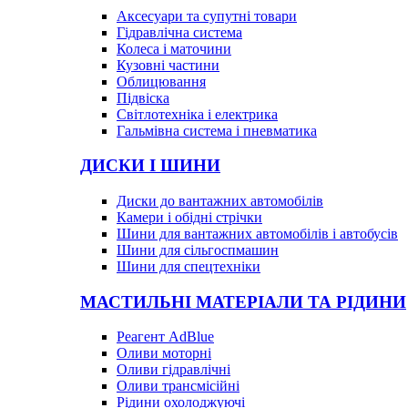
Аксесуари та супутні товари
Гідравлічна система
Колеса і маточини
Кузовні частини
Облицювання
Підвіска
Світлотехніка і електрика
Гальмівна система і пневматика
ДИСКИ І ШИНИ
Диски до вантажних автомобілів
Камери і обідні стрічки
Шини для вантажних автомобілів і автобусів
Шини для сільгоспмашин
Шини для спецтехніки
МАСТИЛЬНІ МАТЕРІАЛИ ТА РІДИНИ
Реагент AdBlue
Оливи моторні
Оливи гідравлічні
Оливи трансмісійні
Рідини охолоджуючі