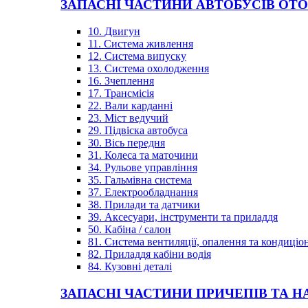
ЗАПАСНІ ЧАСТИНИ АВТОБУСІВ OT
10. Двигун
11. Система живлення
12. Система випуску
13. Система охолодження
16. Зчеплення
17. Трансмісія
22. Вали карданні
23. Міст ведучий
29. Підвіска автобуса
30. Вісь передня
31. Колеса та маточини
34. Рульове управління
35. Гальмівна система
37. Електрообладнання
38. Прилади та датчики
39. Аксесуари, інструменти та приладдя
50. Кабіна / салон
81. Система вентиляції, опалення та кондиці
82. Приладдя кабіни водія
84. Кузовні деталі
ЗАПАСНІ ЧАСТИНИ ПРИЧЕПІВ ТА Н