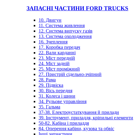
ЗАПАСНІ ЧАСТИНИ FORD TRUCKS
10. Двигун
11. Система живлення
12. Система випуску газів
13. Система охолодження
16. Зчеплення
17. Коробка передач
22. Вали карданні
23. Міст передній
24. Міст задній
25. Міст проміжний
27. Пристрій сідельно-зчіпний
28. Рама
29. Підвіска
30. Вісь передня
31. Колеса і шини
34. Рульове управління
35. Гальма
37-38. Електроустаткування й прилади
39. Інструмент, приладдя, кріпильні елементи
50-82. Кабіна і приладдя
84. Оперення кабіни, кузова та обвіс
Інші запчастини