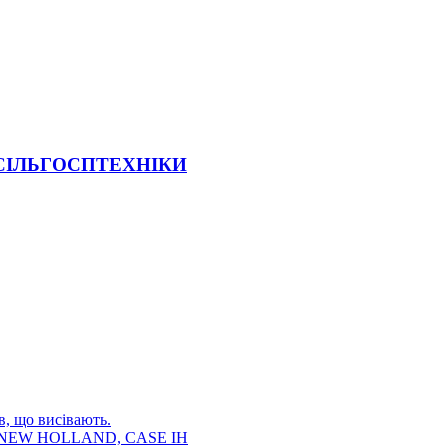
 СІЛЬГОСПТЕХНІКИ
в, що висівають.
E, NEW HOLLAND, CASE IH