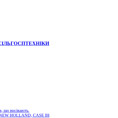
 СІЛЬГОСПТЕХНІКИ
в, що висівають.
E, NEW HOLLAND, CASE IH