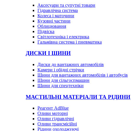
Аксесуари та супутні товари
Гідравлічна система
Колеса і маточини
Кузовні частини
Облицювання
Підвіска
Світлотехніка і електрика
Гальмівна система і пневматика
ДИСКИ І ШИНИ
Диски до вантажних автомобілів
Камери і обідні стрічки
Шини для вантажних автомобілів і автобусів
Шини для сільгоспмашин
Шини для спецтехніки
МАСТИЛЬНІ МАТЕРІАЛИ ТА РІДИНИ
Реагент AdBlue
Оливи моторні
Оливи гідравлічні
Оливи трансмісійні
Рідини охолоджуючі