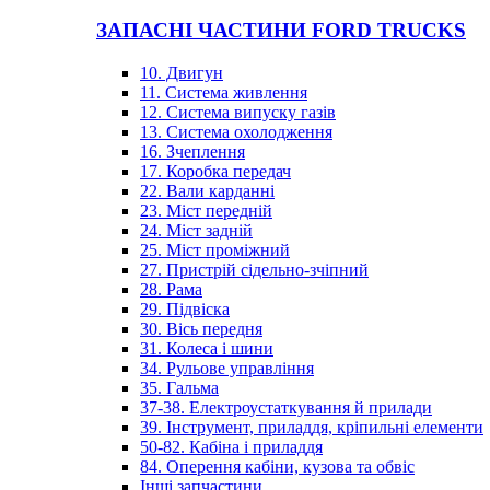
ЗАПАСНІ ЧАСТИНИ FORD TRUCKS
10. Двигун
11. Система живлення
12. Система випуску газів
13. Система охолодження
16. Зчеплення
17. Коробка передач
22. Вали карданні
23. Міст передній
24. Міст задній
25. Міст проміжний
27. Пристрій сідельно-зчіпний
28. Рама
29. Підвіска
30. Вісь передня
31. Колеса і шини
34. Рульове управління
35. Гальма
37-38. Електроустаткування й прилади
39. Інструмент, приладдя, кріпильні елементи
50-82. Кабіна і приладдя
84. Оперення кабіни, кузова та обвіс
Інші запчастини