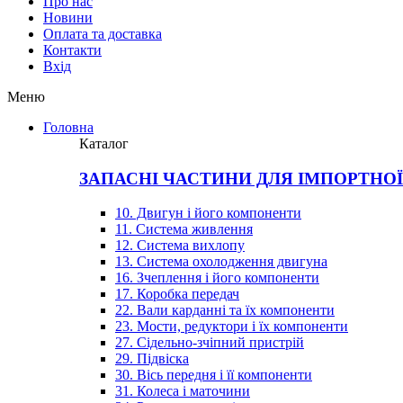
Про нас
Новини
Оплата та доставка
Контакти
Вхiд
Меню
Головна
Каталог
ЗАПАСНІ ЧАСТИНИ ДЛЯ ІМПОРТНО
10. Двигун і його компоненти
11. Система живлення
12. Система вихлопу
13. Система охолодження двигуна
16. Зчеплення і його компоненти
17. Коробка передач
22. Вали карданні та їх компоненти
23. Мости, редуктори і їх компоненти
27. Сідельно-зчіпний пристрій
29. Підвіска
30. Вісь передня і її компоненти
31. Колеса і маточини