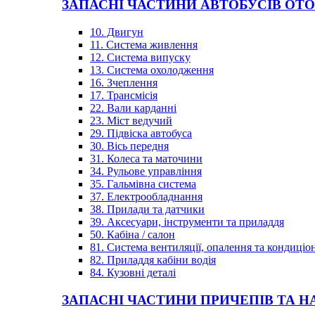
ЗАПАСНІ ЧАСТИНИ АВТОБУСІВ OT
10. Двигун
11. Система живлення
12. Система випуску
13. Система охолодження
16. Зчеплення
17. Трансмісія
22. Вали карданні
23. Міст ведучий
29. Підвіска автобуса
30. Вісь передня
31. Колеса та маточини
34. Рульове управління
35. Гальмівна система
37. Електрообладнання
38. Прилади та датчики
39. Аксесуари, інструменти та приладдя
50. Кабіна / салон
81. Система вентиляції, опалення та кондиці
82. Приладдя кабіни водія
84. Кузовні деталі
ЗАПАСНІ ЧАСТИНИ ПРИЧЕПІВ ТА Н