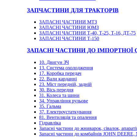
ЗАПЧАСТИНИ ДЛЯ ТРАКТОРІВ
ЗАПАСНІ ЧАСТИНИ МТЗ
ЗАПАСНІ ЧАСТИНИ ЮМЗ
ЗАПАСНІ ЧАСТИНИ Т-40, Т-25, Т-16, ДТ-75
ЗАПАСНІ ЧАСТИНИ Т-150
ЗАПАСНІ ЧАСТИНИ ДО ІМПОРТНОЇ
10. Двигун ЗЧ
13. Система охолодження
17. Коробка передач
22. Вали карданні
23. Міст передній, задній
30. Вісь передня
31. Колеса та шини
34. Управління рульове
35. Гальма
37. Електроустаткування
81. Вентиляція та опалення
Гідравліка
Запасні частини до жниварок, сівалок, апараті
Запасні частини до комбайнів JOHN DEER