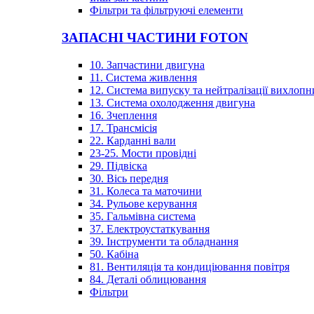
Фільтри та фільтруючі елементи
ЗАПАСНІ ЧАСТИНИ FOTON
10. Запчастини двигуна
11. Система живлення
12. Система випуску та нейтралізації вихлопн
13. Система охолодження двигуна
16. Зчеплення
17. Трансмісія
22. Карданні вали
23-25. Мости провідні
29. Підвіска
30. Вісь передня
31. Колеса та маточини
34. Рульове керування
35. Гальмівна система
37. Електроустаткування
39. Інструменти та обладнання
50. Кабіна
81. Вентиляція та кондиціювання повітря
84. Деталі облицювання
Фільтри