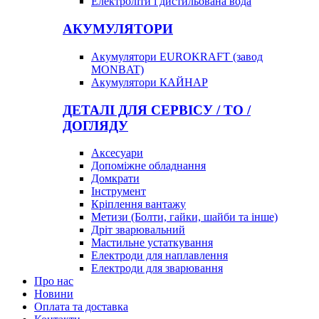
Електроліти і дистильована вода
АКУМУЛЯТОРИ
Акумулятори EUROKRAFT (завод
MONBAT)
Акумулятори КАЙНАР
ДЕТАЛІ ДЛЯ СЕРВІСУ / ТО /
ДОГЛЯДУ
Аксесуари
Допоміжне обладнання
Домкрати
Інструмент
Кріплення вантажу
Метизи (Болти, гайки, шайби та інше)
Дріт зварювальний
Мастильне устаткування
Електроди для наплавлення
Електроди для зварювання
Про нас
Новини
Оплата та доставка