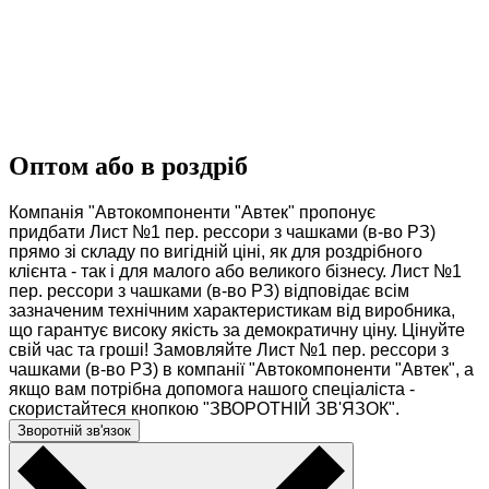
Оптом або в роздріб
Компанія "Автокомпоненти "Автек" пропонує
придбати Лист №1 пер. рессори з чашками (в-во РЗ)
прямо зі складу по вигідній ціні, як для роздрібного
клієнта - так і для малого або великого бізнесу. Лист №1
пер. рессори з чашками (в-во РЗ) відповідає всім
зазначеним технічним характеристикам від виробника,
що гарантує високу якість за демократичну ціну. Цінуйте
свій час та гроші! Замовляйте Лист №1 пер. рессори з
чашками (в-во РЗ) в компанії "Автокомпоненти "Автек", а
якщо вам потрібна допомога нашого спеціаліста -
скористайтеся кнопкою "ЗВОРОТНІЙ ЗВ'ЯЗОК".
Зворотній зв'язок