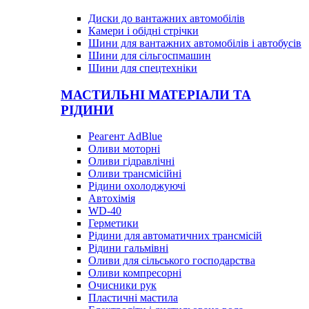
Диски до вантажних автомобілів
Камери і обідні стрічки
Шини для вантажних автомобілів і автобусів
Шини для сільгоспмашин
Шини для спецтехніки
МАСТИЛЬНІ МАТЕРІАЛИ ТА
РІДИНИ
Реагент AdBlue
Оливи моторні
Оливи гідравлічні
Оливи трансмісійні
Рідини охолоджуючі
Автохімія
WD-40
Герметики
Рідини для автоматичних трансмісій
Рідини гальмівні
Оливи для сільського господарства
Оливи компресорні
Очисники рук
Пластичні мастила