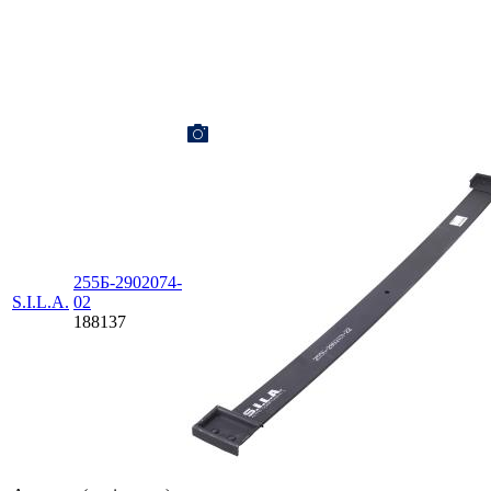
255Б-2902074-
S.I.L.A.
02
188137