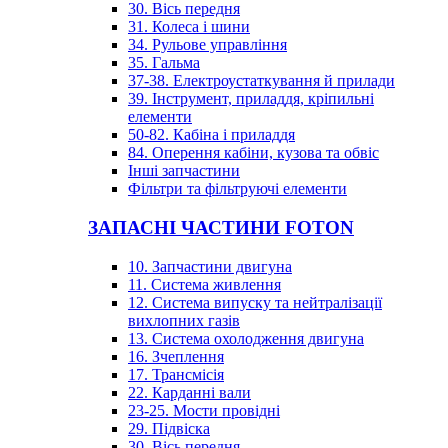
30. Вісь передня
31. Колеса і шини
34. Рульове управління
35. Гальма
37-38. Електроустаткування й прилади
39. Інструмент, приладдя, кріпильні
елементи
50-82. Кабіна і приладдя
84. Оперення кабіни, кузова та обвіс
Інші запчастини
Фільтри та фільтруючі елементи
ЗАПАСНІ ЧАСТИНИ FOTON
10. Запчастини двигуна
11. Система живлення
12. Система випуску та нейтралізації
вихлопних газів
13. Система охолодження двигуна
16. Зчеплення
17. Трансмісія
22. Карданні вали
23-25. Мости провідні
29. Підвіска
30. Вісь передня