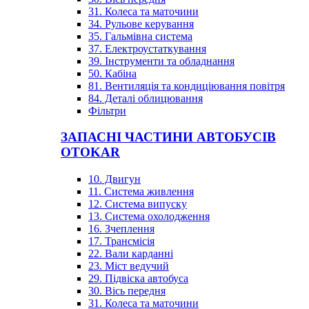
31. Колеса та маточини
34. Рульове керування
35. Гальмівна система
37. Електроустаткування
39. Інструменти та обладнання
50. Кабіна
81. Вентиляція та кондиціювання повітря
84. Деталі облицювання
Фільтри
ЗАПАСНІ ЧАСТИНИ АВТОБУСІВ
OTOKAR
10. Двигун
11. Система живлення
12. Система випуску
13. Система охолодження
16. Зчеплення
17. Трансмісія
22. Вали карданні
23. Міст ведучий
29. Підвіска автобуса
30. Вісь передня
31. Колеса та маточини