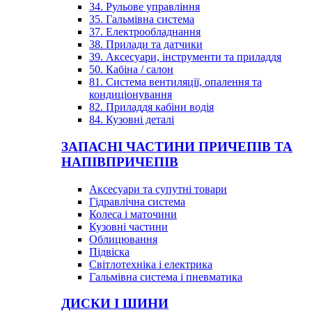
34. Рульове управління
35. Гальмівна система
37. Електрообладнання
38. Прилади та датчики
39. Аксесуари, інструменти та приладдя
50. Кабіна / салон
81. Система вентиляції, опалення та
кондиціонування
82. Приладдя кабіни водія
84. Кузовні деталі
ЗАПАСНІ ЧАСТИНИ ПРИЧЕПІВ ТА
НАПІВПРИЧЕПІВ
Аксесуари та супутні товари
Гідравлічна система
Колеса і маточини
Кузовні частини
Облицювання
Підвіска
Світлотехніка і електрика
Гальмівна система і пневматика
ДИСКИ І ШИНИ