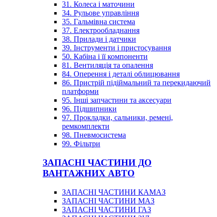
31. Колеса і маточини
34. Рульове управління
35. Гальмівна система
37. Електрообладнання
38. Прилади і датчики
39. Інструменти і пристосування
50. Кабіна і її компоненти
81. Вентиляція та опалення
84. Оперення і деталі облицювання
86. Пристрій підіймальний та перекидаючий
платформи
95. Інші запчастини та аксесуари
96. Підшипники
97. Прокладки, сальники, ремені,
ремкомплекти
98. Пневмосистема
99. Фільтри
ЗАПАСНІ ЧАСТИНИ ДО
ВАНТАЖНИХ АВТО
ЗАПАСНІ ЧАСТИНИ КАМАЗ
ЗАПАСНІ ЧАСТИНИ МАЗ
ЗАПАСНІ ЧАСТИНИ ГАЗ