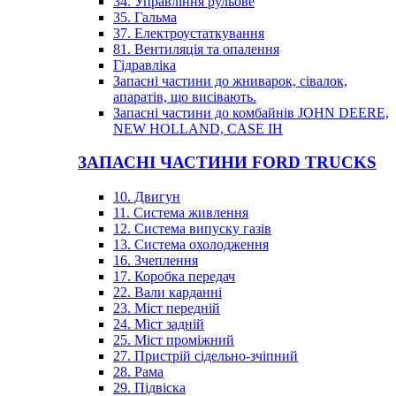
34. Управління рульове
35. Гальма
37. Електроустаткування
81. Вентиляція та опалення
Гідравліка
Запасні частини до жниварок, сівалок,
апаратів, що висівають.
Запасні частини до комбайнів JOHN DEERE,
NEW HOLLAND, CASE IH
ЗАПАСНІ ЧАСТИНИ FORD TRUCKS
10. Двигун
11. Система живлення
12. Система випуску газів
13. Система охолодження
16. Зчеплення
17. Коробка передач
22. Вали карданні
23. Міст передній
24. Міст задній
25. Міст проміжний
27. Пристрій сідельно-зчіпний
28. Рама
29. Підвіска