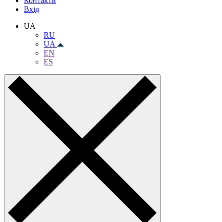
Контакти
Вхiд
UA
RU
UA
EN
ES