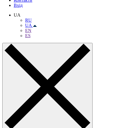
Контакти
Вхiд
UA
RU
UA
EN
ES