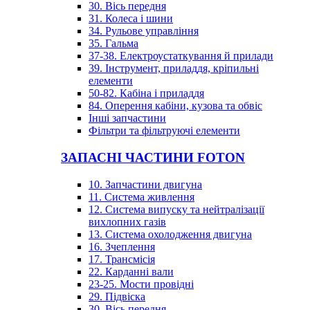
30. Вісь передня
31. Колеса і шини
34. Рульове управління
35. Гальма
37-38. Електроустаткування й прилади
39. Інструмент, приладдя, кріпильні
елементи
50-82. Кабіна і приладдя
84. Оперення кабіни, кузова та обвіс
Інші запчастини
Фільтри та фільтруючі елементи
ЗАПАСНІ ЧАСТИНИ FOTON
10. Запчастини двигуна
11. Система живлення
12. Система випуску та нейтралізації
вихлопних газів
13. Система охолодження двигуна
16. Зчеплення
17. Трансмісія
22. Карданні вали
23-25. Мости провідні
29. Підвіска
30. Вісь передня