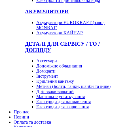
Електроліти і дистильована вода
АКУМУЛЯТОРИ
Акумулятори EUROKRAFT (завод
MONBAT)
Акумулятори КАЙНАР
ДЕТАЛІ ДЛЯ СЕРВІСУ / ТО /
ДОГЛЯДУ
Аксесуари
Допоміжне обладнання
Домкрати
Інструмент
Кріплення вантажу
Метизи (Болти, гайки, шайби та інше)
Дріт зварювальний
Мастильне устаткування
Електроди для наплавлення
Електроди для зварювання
Про нас
Новини
Оплата та доставка