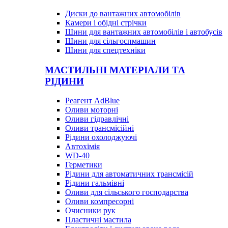
Диски до вантажних автомобілів
Камери і обідні стрічки
Шини для вантажних автомобілів і автобусів
Шини для сільгоспмашин
Шини для спецтехніки
МАСТИЛЬНІ МАТЕРІАЛИ ТА
РІДИНИ
Реагент AdBlue
Оливи моторні
Оливи гідравлічні
Оливи трансмісійні
Рідини охолоджуючі
Автохімія
WD-40
Герметики
Рідини для автоматичних трансмісій
Рідини гальмівні
Оливи для сільського господарства
Оливи компресорні
Очисники рук
Пластичні мастила