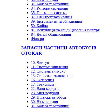
31. Колеса та маточини
34. Рульове керування
35. Гальмівна система
37. Електроустаткування
39. Інструменти та обладнання
50. Кабіна
81. Вентиляція та кондиціювання повітря
84. Деталі облицювання
Фільтри
ЗАПАСНІ ЧАСТИНИ АВТОБУСІВ
OTOKAR
10. Двигун
11. Система живлення
12. Система випуску
13. Система охолодження
16. Зчеплення
17. Трансмісія
22. Вали карданні
23. Міст ведучий
29. Підвіска автобуса
30. Вісь передня
31. Колеса та маточини