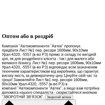
Оптом або в роздріб
Компанія "Автокомпоненти "Автек" пропонує
придбати Лист №1 пер. ресори 1606мм, 90х10мм
Урал-4320, -5557 (в-во РЗ) прямо зі складу по вигідній
ціні, як для роздрібного клієнта - так і для малого або
великого бізнесу. Лист №1 пер. ресори 1606мм, 90х10мм
Урал-4320, -5557 (в-во РЗ) відповідає всім зазначеним
технічним характеристикам від виробника, що гарантує
високу якість за демократичну ціну. Цінуйте свій час та
гроші! Замовляйте Лист №1 пер. ресори 1606мм,
90х10мм Урал-4320, -5557 (в-во РЗ) в
компанії "Автокомпоненти "Автек", а якщо вам потрібна
допомога нашого спеціаліста - скористайтеся кнопкою
"ЗВОРОТНІЙ ЗВ'ЯЗОК".
Зворотній зв'язок