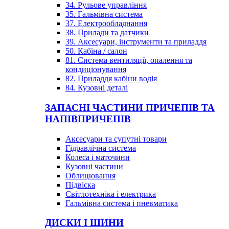
34. Рульове управління
35. Гальмівна система
37. Електрообладнання
38. Прилади та датчики
39. Аксесуари, інструменти та приладдя
50. Кабіна / салон
81. Система вентиляції, опалення та
кондиціонування
82. Приладдя кабіни водія
84. Кузовні деталі
ЗАПАСНІ ЧАСТИНИ ПРИЧЕПІВ ТА
НАПІВПРИЧЕПІВ
Аксесуари та супутні товари
Гідравлічна система
Колеса і маточини
Кузовні частини
Облицювання
Підвіска
Світлотехніка і електрика
Гальмівна система і пневматика
ДИСКИ І ШИНИ