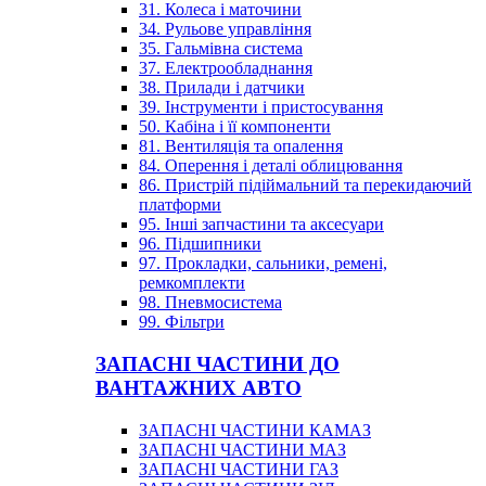
31. Колеса і маточини
34. Рульове управління
35. Гальмівна система
37. Електрообладнання
38. Прилади і датчики
39. Інструменти і пристосування
50. Кабіна і її компоненти
81. Вентиляція та опалення
84. Оперення і деталі облицювання
86. Пристрій підіймальний та перекидаючий
платформи
95. Інші запчастини та аксесуари
96. Підшипники
97. Прокладки, сальники, ремені,
ремкомплекти
98. Пневмосистема
99. Фільтри
ЗАПАСНІ ЧАСТИНИ ДО
ВАНТАЖНИХ АВТО
ЗАПАСНІ ЧАСТИНИ КАМАЗ
ЗАПАСНІ ЧАСТИНИ МАЗ
ЗАПАСНІ ЧАСТИНИ ГАЗ