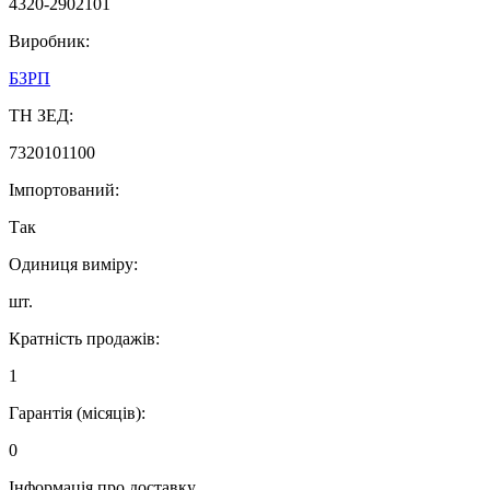
4320-2902101
Виробник:
БЗРП
ТН ЗЕД:
7320101100
Імпортований:
Так
Одиниця виміру:
шт.
Кратність продажів:
1
Гарантія (місяців):
0
Інформація про доставку