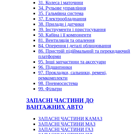
31. Колеса і маточини
34. Рульове управління
35. Гальмівна система
37. Електрообладнання
38. Прилади і датчики
39. Інструменти і пристосування
50. Кабіна і її компоненти
81. Вентиляція та опалення
84. Оперення і деталі облицювання
86. Пристрій підіймальний та перекидаючий
платформи
95. Інші запчастини та аксесуари
96. Підшипники
97. Прокладки, сальники, ремені,
ремкомплекти
98. Пневмосистема
99. Фільтри
ЗАПАСНІ ЧАСТИНИ ДО
ВАНТАЖНИХ АВТО
ЗАПАСНІ ЧАСТИНИ КАМАЗ
ЗАПАСНІ ЧАСТИНИ МАЗ
ЗАПАСНІ ЧАСТИНИ ГАЗ