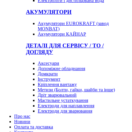
Електроліти і дистильована вода
АКУМУЛЯТОРИ
Акумулятори EUROKRAFT (завод
MONBAT)
Акумулятори КАЙНАР
ДЕТАЛІ ДЛЯ СЕРВІСУ / ТО /
ДОГЛЯДУ
Аксесуари
Допоміжне обладнання
Домкрати
Інструмент
Кріплення вантажу
Метизи (Болти, гайки, шайби та інше)
Дріт зварювальний
Мастильне устаткування
Електроди для наплавлення
Електроди для зварювання
Про нас
Новини
Оплата та доставка