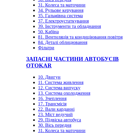
31. Колеса та маточини
34. Рульове керування
35. Гальмівна система
37. Електроустаткування
39. Інструменти та обладнання
50. Кабіна
81. Вентиляція та кондиціювання повітря
84. Деталі облицювання
Фільтри
ЗАПАСНІ ЧАСТИНИ АВТОБУСІВ
OTOKAR
10. Двигун
11. Система живлення
12. Система випуску
13. Система охолодження
16. Зчеплення
17. Трансмісія
22. Вали карданні
23. Міст ведучий
29. Підвіска автобуса
30. Вісь передня
31. Колеса та маточини