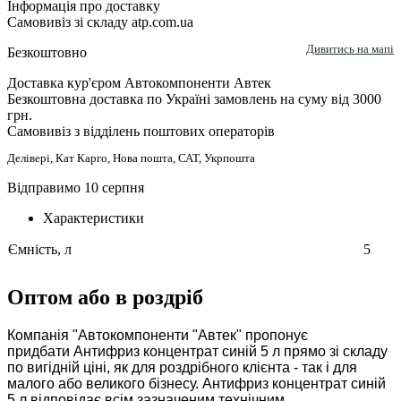
Інформація про доставку
Самовивіз зі складу atp.com.ua
Дивитись на мапі
Безкоштовно
Доставка кур'єром Автокомпоненти Автек
Безкоштовна доставка по Україні замовлень на суму від 3000
грн.
Самовивіз з відділень поштових операторів
Делівері, Кат Карго, Нова пошта, САТ, Укрпошта
Відправимо 10 серпня
Характеристики
Ємність, л
5
Оптом або в роздріб
Компанія "Автокомпоненти "Автек" пропонує
придбати Антифриз концентрат синій 5 л прямо зі складу
по вигідній ціні, як для роздрібного клієнта - так і для
малого або великого бізнесу. Антифриз концентрат синій
5 л відповідає всім зазначеним технічним