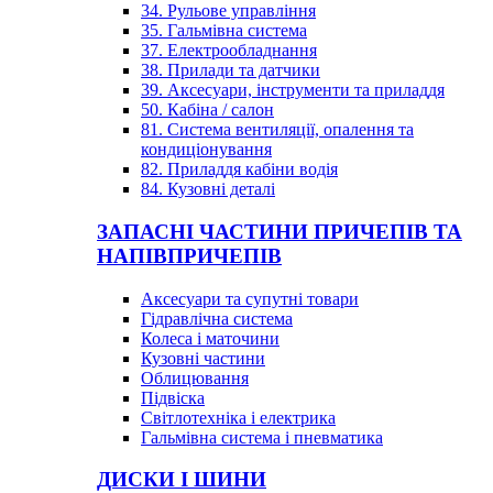
34. Рульове управління
35. Гальмівна система
37. Електрообладнання
38. Прилади та датчики
39. Аксесуари, інструменти та приладдя
50. Кабіна / салон
81. Система вентиляції, опалення та
кондиціонування
82. Приладдя кабіни водія
84. Кузовні деталі
ЗАПАСНІ ЧАСТИНИ ПРИЧЕПІВ ТА
НАПІВПРИЧЕПІВ
Аксесуари та супутні товари
Гідравлічна система
Колеса і маточини
Кузовні частини
Облицювання
Підвіска
Світлотехніка і електрика
Гальмівна система і пневматика
ДИСКИ І ШИНИ