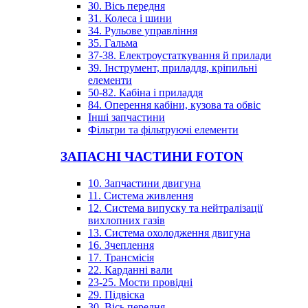
30. Вісь передня
31. Колеса і шини
34. Рульове управління
35. Гальма
37-38. Електроустаткування й прилади
39. Інструмент, приладдя, кріпильні
елементи
50-82. Кабіна і приладдя
84. Оперення кабіни, кузова та обвіс
Інші запчастини
Фільтри та фільтруючі елементи
ЗАПАСНІ ЧАСТИНИ FOTON
10. Запчастини двигуна
11. Система живлення
12. Система випуску та нейтралізації
вихлопних газів
13. Система охолодження двигуна
16. Зчеплення
17. Трансмісія
22. Карданні вали
23-25. Мости провідні
29. Підвіска
30. Вісь передня