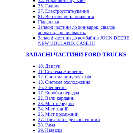
34. Управління рульове
35. Гальма
37. Електроустаткування
81. Вентиляція та опалення
Гідравліка
Запасні частини до жниварок, сівалок,
апаратів, що висівають.
Запасні частини до комбайнів JOHN DEERE,
NEW HOLLAND, CASE IH
ЗАПАСНІ ЧАСТИНИ FORD TRUCKS
10. Двигун
11. Система живлення
12. Система випуску газів
13. Система охолодження
16. Зчеплення
17. Коробка передач
22. Вали карданні
23. Міст передній
24. Міст задній
25. Міст проміжний
27. Пристрій сідельно-зчіпний
28. Рама
29. Підвіска