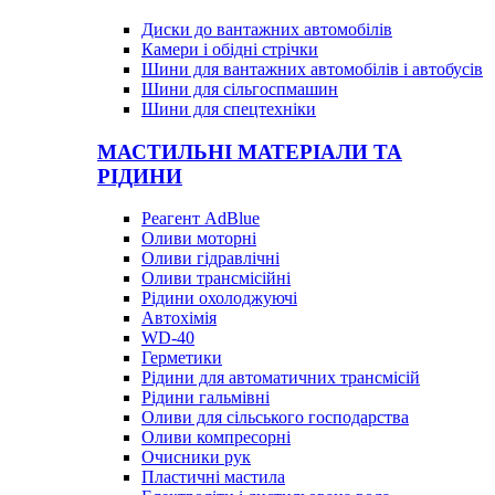
Диски до вантажних автомобілів
Камери і обідні стрічки
Шини для вантажних автомобілів і автобусів
Шини для сільгоспмашин
Шини для спецтехніки
МАСТИЛЬНІ МАТЕРІАЛИ ТА
РІДИНИ
Реагент AdBlue
Оливи моторні
Оливи гідравлічні
Оливи трансмісійні
Рідини охолоджуючі
Автохімія
WD-40
Герметики
Рідини для автоматичних трансмісій
Рідини гальмівні
Оливи для сільського господарства
Оливи компресорні
Очисники рук
Пластичні мастила