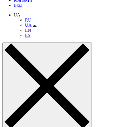
Контакти
Вхiд
UA
RU
UA
EN
ES