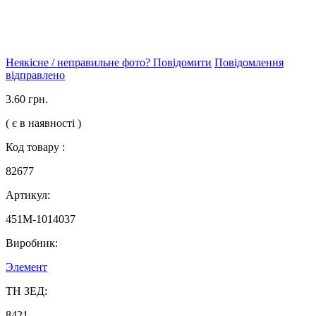
Неякісне / неправильне фото? Повідомити
Повідомлення
відправлено
3.60 грн.
( є в наявності )
Код товару :
82677
Артикул:
451М-1014037
Виробник:
Элемент
ТН ЗЕД:
8421