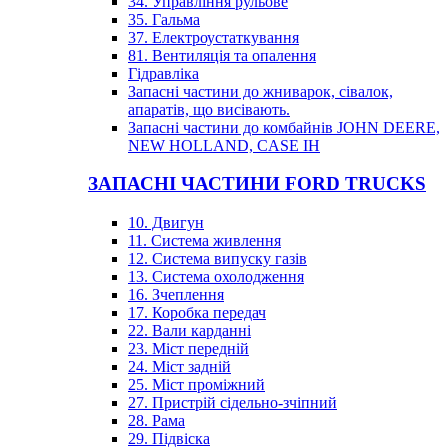
34. Управління рульове
35. Гальма
37. Електроустаткування
81. Вентиляція та опалення
Гідравліка
Запасні частини до жниварок, сівалок,
апаратів, що висівають.
Запасні частини до комбайнів JOHN DEERE,
NEW HOLLAND, CASE IH
ЗАПАСНІ ЧАСТИНИ FORD TRUCKS
10. Двигун
11. Система живлення
12. Система випуску газів
13. Система охолодження
16. Зчеплення
17. Коробка передач
22. Вали карданні
23. Міст передній
24. Міст задній
25. Міст проміжний
27. Пристрій сідельно-зчіпний
28. Рама
29. Підвіска