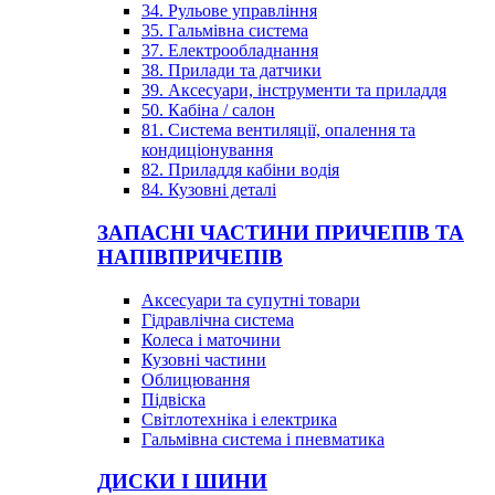
34. Рульове управління
35. Гальмівна система
37. Електрообладнання
38. Прилади та датчики
39. Аксесуари, інструменти та приладдя
50. Кабіна / салон
81. Система вентиляції, опалення та
кондиціонування
82. Приладдя кабіни водія
84. Кузовні деталі
ЗАПАСНІ ЧАСТИНИ ПРИЧЕПІВ ТА
НАПІВПРИЧЕПІВ
Аксесуари та супутні товари
Гідравлічна система
Колеса і маточини
Кузовні частини
Облицювання
Підвіска
Світлотехніка і електрика
Гальмівна система і пневматика
ДИСКИ І ШИНИ