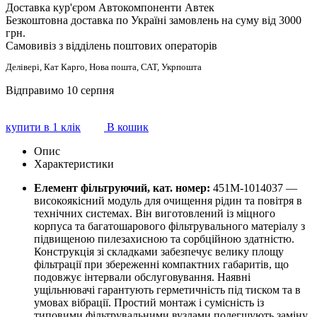
Доставка кур'єром Автокомпоненти Автек
Безкоштовна доставка по Україні замовлень на суму від 3000
грн.
Самовивіз з відділень поштових операторів
Делівері, Кат Карго, Нова пошта, САТ, Укрпошта
Відправимо 10 серпня
купити в 1 клік
В кошик
Опис
Характеристики
Елемент фільтруючий, кат. номер:
451М-1014037 —
високоякісний модуль для очищення рідин та повітря в
технічних системах. Він виготовлений із міцного
корпуса та багатошарового фільтрувального матеріалу з
підвищеною пилезахисною та сорбційною здатністю.
Конструкція зі складками забезпечує велику площу
фільтрації при збереженні компактних габаритів, що
подовжує інтервали обслуговування. Наявні
ущільнювачі гарантують герметичність під тиском та в
умовах вібрації. Простий монтаж і сумісність із
типовими фільтрувальними вузлами полегшують заміну.