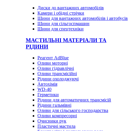
Диски до вантажних автомобілів
Камери і обідні стрічки
Шини для вантажних автомобілів і автобусів
Шини для сільгоспмашин
Шини для спецтехніки
МАСТИЛЬНІ МАТЕРІАЛИ ТА
РІДИНИ
Реагент AdBlue
Оливи моторні
Оливи гідравлічні
Оливи трансмісійні
Рідини охолоджуючі
Автохімія
WD-40
Герметики
Рідини для автоматичних трансмісій
Рідини гальмівні
Оливи для сільського господарства
Оливи компресорні
Очисники рук
Пластичні мастила