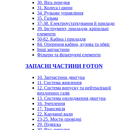
30. Вісь передня
31. Колеса і шини
34. Рульове управління
35. Гальма
37-38. Електроустаткування й прилади
39. Інструмент, приладдя, кріпильні
елементи
50-82. Кабіна і приладдя
84. Оперення кабіни, кузова та обвіс
Інші запчастини
Фільтри та фільтруючі елементи
ЗАПАСНІ ЧАСТИНИ FOTON
10. Запчастини двигуна
11. Система живлення
12. Система випуску та нейтралізації
вихлопних газів
13. Система охолодження двигуна
16. Зчеплення
17. Трансмісія
22. Карданні вали
23-25. Мости провідні
29. Підвіска
30. Вісь передня