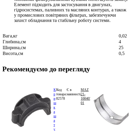
Елемент підходить для застосування в двигунах,
гідросистемах, паливних та масляних контурах, а також
у промислових повітряних фільтрах, забезпечуючи
захист обладнання та стабільну роботу системи.
Вага,кг
0,02
Глибина,см
4
Ширина,см
25
Висота,см
0,5
Рекомендуємо до перегляду
К
Код
Є в
MAZ
27.18
р
товара:
наявності
21-
грн.
и
82578
1004055-
В
ш
01
кошик
к
а
ш
а
т
у