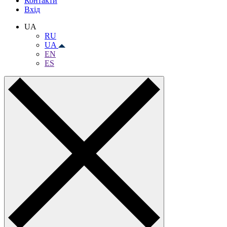
Контакти
Вхiд
UA
RU
UA
EN
ES