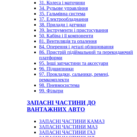
31. Колеса і маточини
34. Рульове управління
35. Гальмівна система
37. Електрообладнання
38. Прилади і датчики
39. Інструменти і пристосування
50. Кабіна і її компоненти
81. Вентиляція та опалення
84. Оперення і деталі облицювання
86. Пристрій підіймальний та перекидаючий
платформи
95. Інші запчастини та аксесуари
96. Підшипники
97. Прокладки, сальники, ремені,
ремкомплекти
98. Пневмосистема
99. Фільтри
ЗАПАСНІ ЧАСТИНИ ДО
ВАНТАЖНИХ АВТО
ЗАПАСНІ ЧАСТИНИ КАМАЗ
ЗАПАСНІ ЧАСТИНИ МАЗ
ЗАПАСНІ ЧАСТИНИ ГАЗ