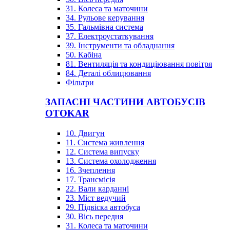
31. Колеса та маточини
34. Рульове керування
35. Гальмівна система
37. Електроустаткування
39. Інструменти та обладнання
50. Кабіна
81. Вентиляція та кондиціювання повітря
84. Деталі облицювання
Фільтри
ЗАПАСНІ ЧАСТИНИ АВТОБУСІВ
OTOKAR
10. Двигун
11. Система живлення
12. Система випуску
13. Система охолодження
16. Зчеплення
17. Трансмісія
22. Вали карданні
23. Міст ведучий
29. Підвіска автобуса
30. Вісь передня
31. Колеса та маточини