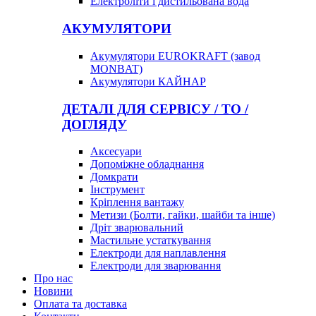
Електроліти і дистильована вода
АКУМУЛЯТОРИ
Акумулятори EUROKRAFT (завод
MONBAT)
Акумулятори КАЙНАР
ДЕТАЛІ ДЛЯ СЕРВІСУ / ТО /
ДОГЛЯДУ
Аксесуари
Допоміжне обладнання
Домкрати
Інструмент
Кріплення вантажу
Метизи (Болти, гайки, шайби та інше)
Дріт зварювальний
Мастильне устаткування
Електроди для наплавлення
Електроди для зварювання
Про нас
Новини
Оплата та доставка