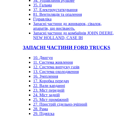
34. Управління рульове
35. Гальма
37. Електроустаткування
81. Вентиляція та опалення
Гідравліка
Запасні частини до жниварок, сівалок,
апаратів, що висівають.
Запасні частини до комбайнів JOHN DEERE,
NEW HOLLAND, CASE IH
ЗАПАСНІ ЧАСТИНИ FORD TRUCKS
10. Двигун
11. Система живлення
12. Система випуску газів
13. Система охолодження
16. Зчеплення
17. Коробка передач
22. Вали карданні
23. Міст передній
24. Міст задній
25. Міст проміжний
27. Пристрій сідельно-зчіпний
28. Рама
29. Підвіска