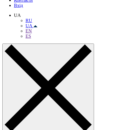
Контакти
Вхiд
UA
RU
UA
EN
ES