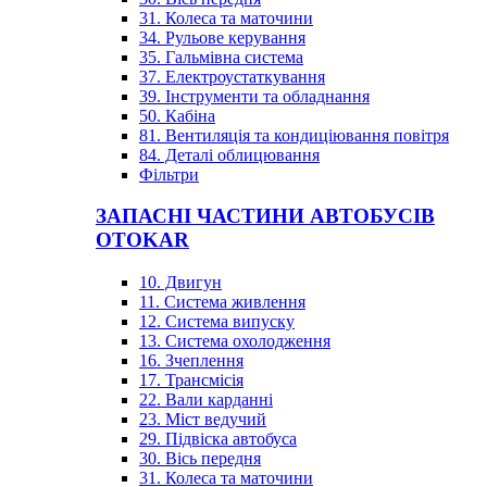
31. Колеса та маточини
34. Рульове керування
35. Гальмівна система
37. Електроустаткування
39. Інструменти та обладнання
50. Кабіна
81. Вентиляція та кондиціювання повітря
84. Деталі облицювання
Фільтри
ЗАПАСНІ ЧАСТИНИ АВТОБУСІВ
OTOKAR
10. Двигун
11. Система живлення
12. Система випуску
13. Система охолодження
16. Зчеплення
17. Трансмісія
22. Вали карданні
23. Міст ведучий
29. Підвіска автобуса
30. Вісь передня
31. Колеса та маточини