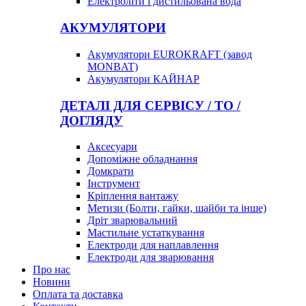
Електроліти і дистильована вода
АКУМУЛЯТОРИ
Акумулятори EUROKRAFT (завод
MONBAT)
Акумулятори КАЙНАР
ДЕТАЛІ ДЛЯ СЕРВІСУ / ТО /
ДОГЛЯДУ
Аксесуари
Допоміжне обладнання
Домкрати
Інструмент
Кріплення вантажу
Метизи (Болти, гайки, шайби та інше)
Дріт зварювальний
Мастильне устаткування
Електроди для наплавлення
Електроди для зварювання
Про нас
Новини
Оплата та доставка