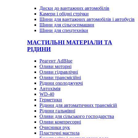
Диски до вантажних автомобілів
Камери і обідні стрічки
Шини для вантажних автомобілів і автобусів
Шини для сільгоспмашин
Шини для спецтехніки
МАСТИЛЬНІ МАТЕРІАЛИ ТА
РІДИНИ
Реагент AdBlue
Оливи моторні
Оливи гідравлічні
Оливи трансмісійні
Рідини охолоджуючі
Автохімія
WD-40
Герметики
Рідини для автоматичних трансмісій
Рідини гальмівні
Оливи для сільського господарства
Оливи компресорні
Очисники рук
Пластичні мастила