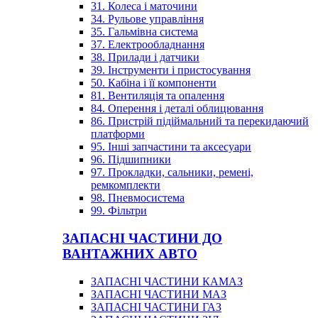
31. Колеса і маточини
34. Рульове управління
35. Гальмівна система
37. Електрообладнання
38. Прилади і датчики
39. Інструменти і пристосування
50. Кабіна і її компоненти
81. Вентиляція та опалення
84. Оперення і деталі облицювання
86. Пристрій підіймальний та перекидаючий
платформи
95. Інші запчастини та аксесуари
96. Підшипники
97. Прокладки, сальники, ремені,
ремкомплекти
98. Пневмосистема
99. Фільтри
ЗАПАСНІ ЧАСТИНИ ДО
ВАНТАЖНИХ АВТО
ЗАПАСНІ ЧАСТИНИ КАМАЗ
ЗАПАСНІ ЧАСТИНИ МАЗ
ЗАПАСНІ ЧАСТИНИ ГАЗ