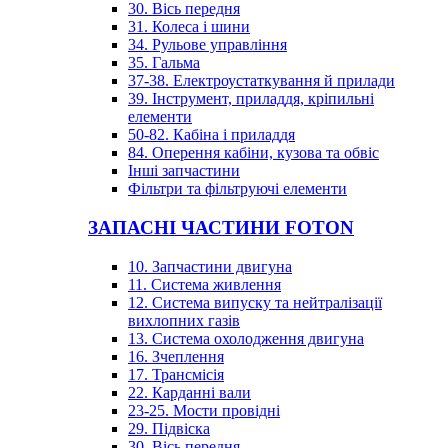
30. Вісь передня
31. Колеса і шини
34. Рульове управління
35. Гальма
37-38. Електроустаткування й прилади
39. Інструмент, приладдя, кріпильні
елементи
50-82. Кабіна і приладдя
84. Оперення кабіни, кузова та обвіс
Інші запчастини
Фільтри та фільтруючі елементи
ЗАПАСНІ ЧАСТИНИ FOTON
10. Запчастини двигуна
11. Система живлення
12. Система випуску та нейтралізації
вихлопних газів
13. Система охолодження двигуна
16. Зчеплення
17. Трансмісія
22. Карданні вали
23-25. Мости провідні
29. Підвіска
30. Вісь передня