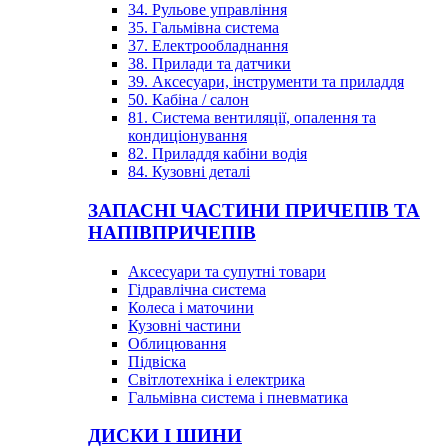
34. Рульове управління
35. Гальмівна система
37. Електрообладнання
38. Прилади та датчики
39. Аксесуари, інструменти та приладдя
50. Кабіна / салон
81. Система вентиляції, опалення та
кондиціонування
82. Приладдя кабіни водія
84. Кузовні деталі
ЗАПАСНІ ЧАСТИНИ ПРИЧЕПІВ ТА
НАПІВПРИЧЕПІВ
Аксесуари та супутні товари
Гідравлічна система
Колеса і маточини
Кузовні частини
Облицювання
Підвіска
Світлотехніка і електрика
Гальмівна система і пневматика
ДИСКИ І ШИНИ