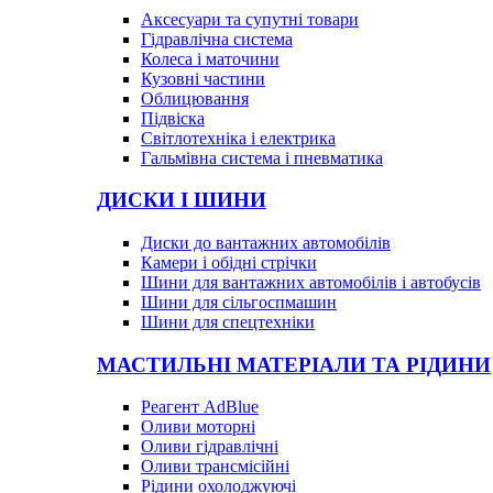
Аксесуари та супутні товари
Гідравлічна система
Колеса і маточини
Кузовні частини
Облицювання
Підвіска
Світлотехніка і електрика
Гальмівна система і пневматика
ДИСКИ І ШИНИ
Диски до вантажних автомобілів
Камери і обідні стрічки
Шини для вантажних автомобілів і автобусів
Шини для сільгоспмашин
Шини для спецтехніки
МАСТИЛЬНІ МАТЕРІАЛИ ТА РІДИНИ
Реагент AdBlue
Оливи моторні
Оливи гідравлічні
Оливи трансмісійні
Рідини охолоджуючі