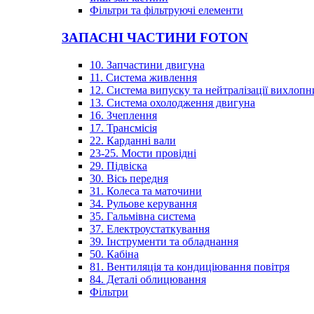
Фільтри та фільтруючі елементи
ЗАПАСНІ ЧАСТИНИ FOTON
10. Запчастини двигуна
11. Система живлення
12. Система випуску та нейтралізації вихлопн
13. Система охолодження двигуна
16. Зчеплення
17. Трансмісія
22. Карданні вали
23-25. Мости провідні
29. Підвіска
30. Вісь передня
31. Колеса та маточини
34. Рульове керування
35. Гальмівна система
37. Електроустаткування
39. Інструменти та обладнання
50. Кабіна
81. Вентиляція та кондиціювання повітря
84. Деталі облицювання
Фільтри