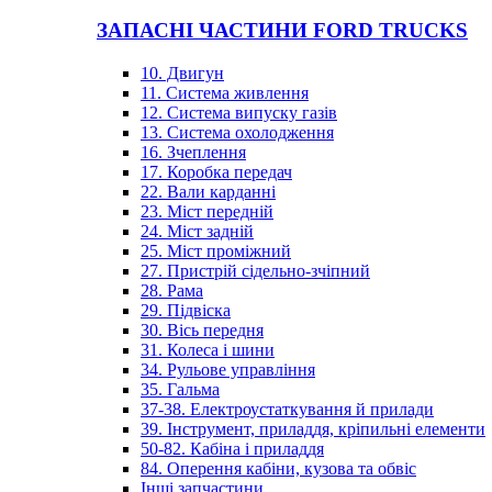
ЗАПАСНІ ЧАСТИНИ FORD TRUCKS
10. Двигун
11. Система живлення
12. Система випуску газів
13. Система охолодження
16. Зчеплення
17. Коробка передач
22. Вали карданні
23. Міст передній
24. Міст задній
25. Міст проміжний
27. Пристрій сідельно-зчіпний
28. Рама
29. Підвіска
30. Вісь передня
31. Колеса і шини
34. Рульове управління
35. Гальма
37-38. Електроустаткування й прилади
39. Інструмент, приладдя, кріпильні елементи
50-82. Кабіна і приладдя
84. Оперення кабіни, кузова та обвіс
Інші запчастини