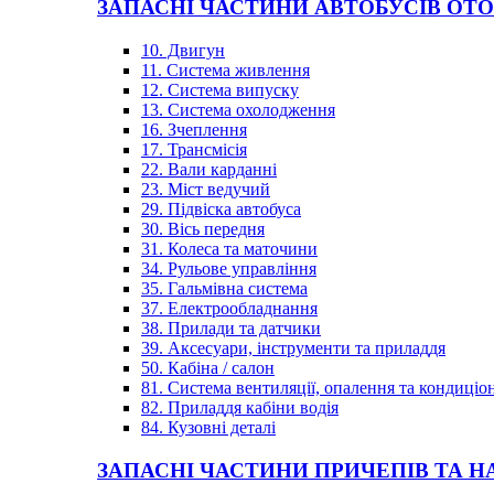
ЗАПАСНІ ЧАСТИНИ АВТОБУСІВ OT
10. Двигун
11. Система живлення
12. Система випуску
13. Система охолодження
16. Зчеплення
17. Трансмісія
22. Вали карданні
23. Міст ведучий
29. Підвіска автобуса
30. Вісь передня
31. Колеса та маточини
34. Рульове управління
35. Гальмівна система
37. Електрообладнання
38. Прилади та датчики
39. Аксесуари, інструменти та приладдя
50. Кабіна / салон
81. Система вентиляції, опалення та кондиці
82. Приладдя кабіни водія
84. Кузовні деталі
ЗАПАСНІ ЧАСТИНИ ПРИЧЕПІВ ТА Н