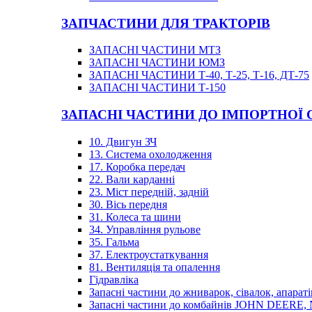
ЗАПЧАСТИНИ ДЛЯ ТРАКТОРІВ
ЗАПАСНІ ЧАСТИНИ МТЗ
ЗАПАСНІ ЧАСТИНИ ЮМЗ
ЗАПАСНІ ЧАСТИНИ Т-40, Т-25, Т-16, ДТ-75
ЗАПАСНІ ЧАСТИНИ Т-150
ЗАПАСНІ ЧАСТИНИ ДО ІМПОРТНОЇ
10. Двигун ЗЧ
13. Система охолодження
17. Коробка передач
22. Вали карданні
23. Міст передній, задній
30. Вісь передня
31. Колеса та шини
34. Управління рульове
35. Гальма
37. Електроустаткування
81. Вентиляція та опалення
Гідравліка
Запасні частини до жниварок, сівалок, апараті
Запасні частини до комбайнів JOHN DEER