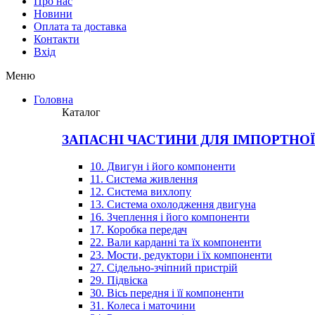
Про нас
Новини
Оплата та доставка
Контакти
Вхiд
Меню
Головна
Каталог
ЗАПАСНІ ЧАСТИНИ ДЛЯ ІМПОРТНО
10. Двигун і його компоненти
11. Система живлення
12. Система вихлопу
13. Система охолодження двигуна
16. Зчеплення і його компоненти
17. Коробка передач
22. Вали карданні та їх компоненти
23. Мости, редуктори і їх компоненти
27. Сідельно-зчіпний пристрій
29. Підвіска
30. Вісь передня і її компоненти
31. Колеса і маточини