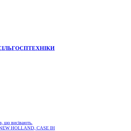
 СІЛЬГОСПТЕХНІКИ
в, що висівають.
E, NEW HOLLAND, CASE IH