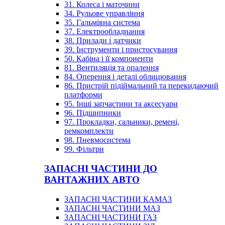
31. Колеса і маточини
34. Рульове управління
35. Гальмівна система
37. Електрообладнання
38. Прилади і датчики
39. Інструменти і пристосування
50. Кабіна і її компоненти
81. Вентиляція та опалення
84. Оперення і деталі облицювання
86. Пристрій підіймальний та перекидаючий
платформи
95. Інші запчастини та аксесуари
96. Підшипники
97. Прокладки, сальники, ремені,
ремкомплекти
98. Пневмосистема
99. Фільтри
ЗАПАСНІ ЧАСТИНИ ДО
ВАНТАЖНИХ АВТО
ЗАПАСНІ ЧАСТИНИ КАМАЗ
ЗАПАСНІ ЧАСТИНИ МАЗ
ЗАПАСНІ ЧАСТИНИ ГАЗ