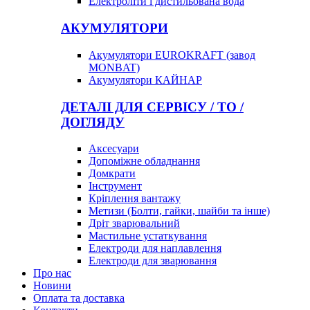
Електроліти і дистильована вода
АКУМУЛЯТОРИ
Акумулятори EUROKRAFT (завод
MONBAT)
Акумулятори КАЙНАР
ДЕТАЛІ ДЛЯ СЕРВІСУ / ТО /
ДОГЛЯДУ
Аксесуари
Допоміжне обладнання
Домкрати
Інструмент
Кріплення вантажу
Метизи (Болти, гайки, шайби та інше)
Дріт зварювальний
Мастильне устаткування
Електроди для наплавлення
Електроди для зварювання
Про нас
Новини
Оплата та доставка