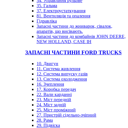
34. Управління рульове
35. Гальма
37. Електроустаткування
81. Вентиляція та опалення
Гідравліка
Запасні частини до жниварок, сівалок,
апаратів, що висівають.
Запасні частини до комбайнів JOHN DEERE,
NEW HOLLAND, CASE IH
ЗАПАСНІ ЧАСТИНИ FORD TRUCKS
10. Двигун
11. Система живлення
12. Система випуску газів
13. Система охолодження
16. Зчеплення
17. Коробка передач
22. Вали карданні
23. Міст передній
24. Міст задній
25. Міст проміжний
27. Пристрій сідельно-зчіпний
28. Рама
29. Підвіска