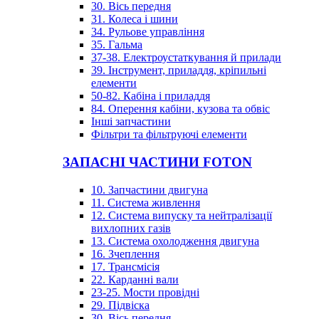
30. Вісь передня
31. Колеса і шини
34. Рульове управління
35. Гальма
37-38. Електроустаткування й прилади
39. Інструмент, приладдя, кріпильні
елементи
50-82. Кабіна і приладдя
84. Оперення кабіни, кузова та обвіс
Інші запчастини
Фільтри та фільтруючі елементи
ЗАПАСНІ ЧАСТИНИ FOTON
10. Запчастини двигуна
11. Система живлення
12. Система випуску та нейтралізації
вихлопних газів
13. Система охолодження двигуна
16. Зчеплення
17. Трансмісія
22. Карданні вали
23-25. Мости провідні
29. Підвіска
30. Вісь передня