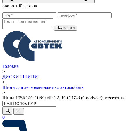
Зворотній зв'язок
Надiслати
Головна
>
ДИСКИ І ШИНИ
>
Шини для легковантажнихх автомобілів
>
Шина 195R14C 106/104P CARGO G28 (Goodyear) всесезонна
0