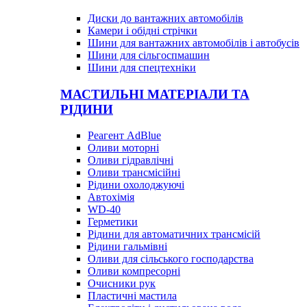
Диски до вантажних автомобілів
Камери і обідні стрічки
Шини для вантажних автомобілів і автобусів
Шини для сільгоспмашин
Шини для спецтехніки
МАСТИЛЬНІ МАТЕРІАЛИ ТА
РІДИНИ
Реагент AdBlue
Оливи моторні
Оливи гідравлічні
Оливи трансмісійні
Рідини охолоджуючі
Автохімія
WD-40
Герметики
Рідини для автоматичних трансмісій
Рідини гальмівні
Оливи для сільського господарства
Оливи компресорні
Очисники рук
Пластичні мастила