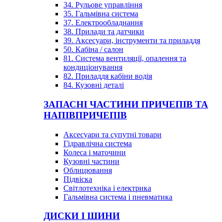
34. Рульове управління
35. Гальмівна система
37. Електрообладнання
38. Прилади та датчики
39. Аксесуари, інструменти та приладдя
50. Кабіна / салон
81. Система вентиляції, опалення та
кондиціонування
82. Приладдя кабіни водія
84. Кузовні деталі
ЗАПАСНІ ЧАСТИНИ ПРИЧЕПІВ ТА
НАПІВПРИЧЕПІВ
Аксесуари та супутні товари
Гідравлічна система
Колеса і маточини
Кузовні частини
Облицювання
Підвіска
Світлотехніка і електрика
Гальмівна система і пневматика
ДИСКИ І ШИНИ