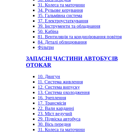
31. Колеса та маточини
34. Рульове керування
35. Гальмівна система
37. Електроустаткування
39. Інструменти та обладнання
50. Кабіна
81. Вентиляція та кондиціювання повітря
84. Деталі облицювання
Фільтри
ЗАПАСНІ ЧАСТИНИ АВТОБУСІВ
OTOKAR
10. Двигун
11. Система живлення
12. Система випуску
13. Система охолодження
16. Зчеплення
17. Трансмісія
22. Вали карданні
23. Міст ведучий
29. Підвіска автобуса
30. Вісь передня
31. Колеса та маточини