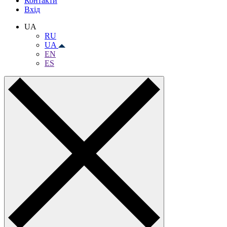
Контакти
Вхiд
UA
RU
UA
EN
ES