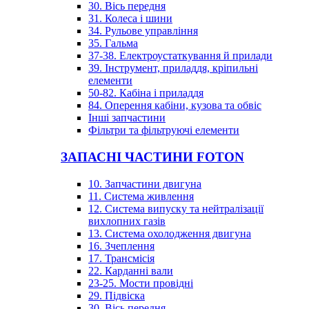
30. Вісь передня
31. Колеса і шини
34. Рульове управління
35. Гальма
37-38. Електроустаткування й прилади
39. Інструмент, приладдя, кріпильні
елементи
50-82. Кабіна і приладдя
84. Оперення кабіни, кузова та обвіс
Інші запчастини
Фільтри та фільтруючі елементи
ЗАПАСНІ ЧАСТИНИ FOTON
10. Запчастини двигуна
11. Система живлення
12. Система випуску та нейтралізації
вихлопних газів
13. Система охолодження двигуна
16. Зчеплення
17. Трансмісія
22. Карданні вали
23-25. Мости провідні
29. Підвіска
30. Вісь передня