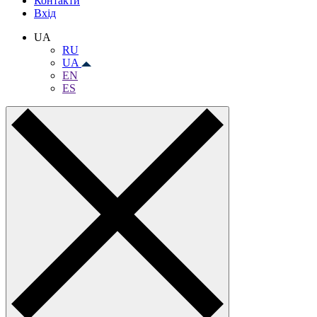
Контакти
Вхiд
UA
RU
UA
EN
ES