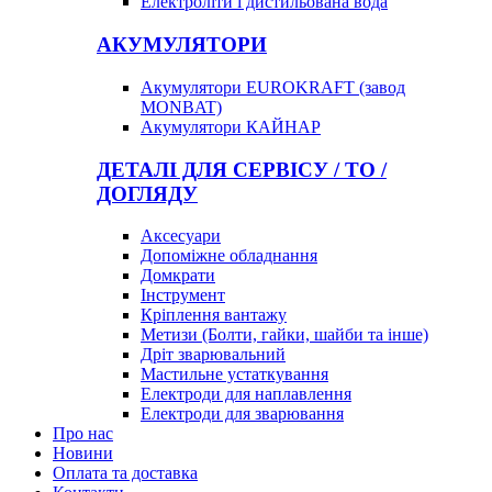
Електроліти і дистильована вода
АКУМУЛЯТОРИ
Акумулятори EUROKRAFT (завод
MONBAT)
Акумулятори КАЙНАР
ДЕТАЛІ ДЛЯ СЕРВІСУ / ТО /
ДОГЛЯДУ
Аксесуари
Допоміжне обладнання
Домкрати
Інструмент
Кріплення вантажу
Метизи (Болти, гайки, шайби та інше)
Дріт зварювальний
Мастильне устаткування
Електроди для наплавлення
Електроди для зварювання
Про нас
Новини
Оплата та доставка