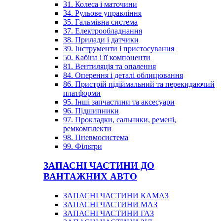
31. Колеса і маточини
34. Рульове управління
35. Гальмівна система
37. Електрообладнання
38. Прилади і датчики
39. Інструменти і пристосування
50. Кабіна і її компоненти
81. Вентиляція та опалення
84. Оперення і деталі облицювання
86. Пристрій підіймальний та перекидаючий
платформи
95. Інші запчастини та аксесуари
96. Підшипники
97. Прокладки, сальники, ремені,
ремкомплекти
98. Пневмосистема
99. Фільтри
ЗАПАСНІ ЧАСТИНИ ДО
ВАНТАЖНИХ АВТО
ЗАПАСНІ ЧАСТИНИ КАМАЗ
ЗАПАСНІ ЧАСТИНИ МАЗ
ЗАПАСНІ ЧАСТИНИ ГАЗ