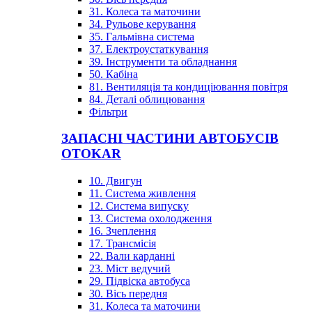
31. Колеса та маточини
34. Рульове керування
35. Гальмівна система
37. Електроустаткування
39. Інструменти та обладнання
50. Кабіна
81. Вентиляція та кондиціювання повітря
84. Деталі облицювання
Фільтри
ЗАПАСНІ ЧАСТИНИ АВТОБУСІВ
OTOKAR
10. Двигун
11. Система живлення
12. Система випуску
13. Система охолодження
16. Зчеплення
17. Трансмісія
22. Вали карданні
23. Міст ведучий
29. Підвіска автобуса
30. Вісь передня
31. Колеса та маточини