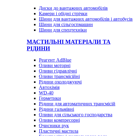
Диски до вантажних автомобілів
Камери і обідні стрічки
Шини для вантажних автомобілів і автобусів
Шини для сільгоспмашин
Шини для спецтехніки
МАСТИЛЬНІ МАТЕРІАЛИ ТА
РІДИНИ
Реагент AdBlue
Оливи моторні
Оливи гідравлічні
Оливи трансмісійні
Рідини охолоджуючі
Автохімія
WD-40
Герметики
Рідини для автоматичних трансмісій
Рідини гальмівні
Оливи для сільського господарства
Оливи компресорні
Очисники рук
Пластичні мастила