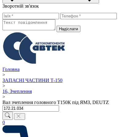
Зворотній зв'язок
Надiслати
Головна
>
ЗАПАСНІ ЧАСТИНИ Т-150
>
16, Зчеплення
>
Вал зчеплення головного Т150К під ЯМЗ, DEUTZ
0