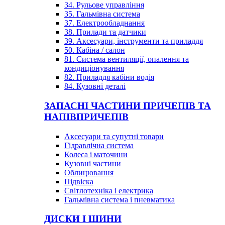
34. Рульове управління
35. Гальмівна система
37. Електрообладнання
38. Прилади та датчики
39. Аксесуари, інструменти та приладдя
50. Кабіна / салон
81. Система вентиляції, опалення та
кондиціонування
82. Приладдя кабіни водія
84. Кузовні деталі
ЗАПАСНІ ЧАСТИНИ ПРИЧЕПІВ ТА
НАПІВПРИЧЕПІВ
Аксесуари та супутні товари
Гідравлічна система
Колеса і маточини
Кузовні частини
Облицювання
Підвіска
Світлотехніка і електрика
Гальмівна система і пневматика
ДИСКИ І ШИНИ