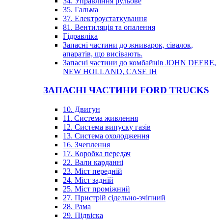
34. Управління рульове
35. Гальма
37. Електроустаткування
81. Вентиляція та опалення
Гідравліка
Запасні частини до жниварок, сівалок,
апаратів, що висівають.
Запасні частини до комбайнів JOHN DEERE,
NEW HOLLAND, CASE IH
ЗАПАСНІ ЧАСТИНИ FORD TRUCKS
10. Двигун
11. Система живлення
12. Система випуску газів
13. Система охолодження
16. Зчеплення
17. Коробка передач
22. Вали карданні
23. Міст передній
24. Міст задній
25. Міст проміжний
27. Пристрій сідельно-зчіпний
28. Рама
29. Підвіска