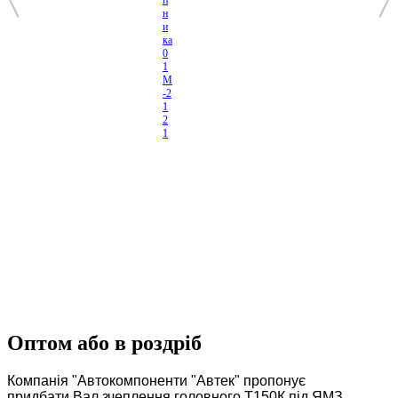
п
н
и
ка
0
1
М
-2
1
2
1
Оптом або в роздріб
Компанія "Автокомпоненти "Автек" пропонує
придбати Вал зчеплення головного Т150К під ЯМЗ,