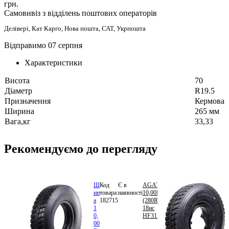
грн.
Самовивіз з відділень поштових операторів
Делівері, Кат Карго, Нова пошта, САТ, Укрпошта
Відправимо 07 серпня
Характеристики
Висота
70
Діаметр
R19.5
Призначення
Кермова
Ширина
265 мм
Вага,кг
33,33
Рекомендуємо до перегляду
Ш
Код
Є в
AGATE
9
ин
товара:
наявності
10,00R20
000.00
а
182715
(280R508)
грн.
В
1
18нс
кошик
0,
HF313
00