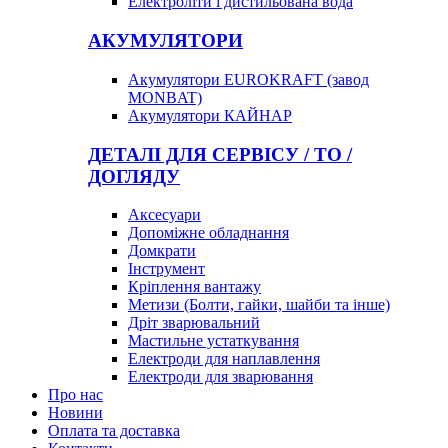
Електроліти і дистильована вода
АКУМУЛЯТОРИ
Акумулятори EUROKRAFT (завод
MONBAT)
Акумулятори КАЙНАР
ДЕТАЛІ ДЛЯ СЕРВІСУ / ТО /
ДОГЛЯДУ
Аксесуари
Допоміжне обладнання
Домкрати
Інструмент
Кріплення вантажу
Метизи (Болти, гайки, шайби та інше)
Дріт зварювальний
Мастильне устаткування
Електроди для наплавлення
Електроди для зварювання
Про нас
Новини
Оплата та доставка