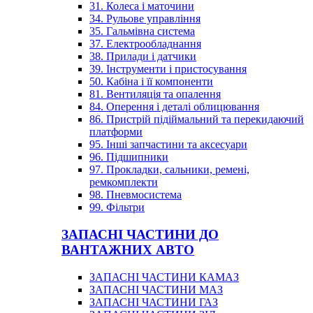
31. Колеса і маточини
34. Рульове управління
35. Гальмівна система
37. Електрообладнання
38. Прилади і датчики
39. Інструменти і пристосування
50. Кабіна і її компоненти
81. Вентиляція та опалення
84. Оперення і деталі облицювання
86. Пристрій підіймальний та перекидаючий
платформи
95. Інші запчастини та аксесуари
96. Підшипники
97. Прокладки, сальники, ремені,
ремкомплекти
98. Пневмосистема
99. Фільтри
ЗАПАСНІ ЧАСТИНИ ДО
ВАНТАЖНИХ АВТО
ЗАПАСНІ ЧАСТИНИ КАМАЗ
ЗАПАСНІ ЧАСТИНИ МАЗ
ЗАПАСНІ ЧАСТИНИ ГАЗ