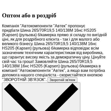
Оптом або в роздріб
Компанія "Автокомпоненти "Автек" пропонує
придбати Шина 265/70R19,5 140/138M 16нс HS205
(Kapsen) (рульова) б/камерка прямо зі складу по вигідній
ціні, як для роздрібного клієнта - так і для малого або
великого бізнесу. Шина 265/70R19,5 140/138M 16нс
HS205 (Kapsen) (рульова) б/камерка відповідає всім
зазначеним технічним характеристикам від виробника,
що гарантує високу якість за демократичну ціну. Цінуйте
свій час та гроші! Замовляйте Шина 265/70R19,5
140/138M 16нс HS205 (Kapsen) (рульова) б/камерка в
компанії "Автокомпоненти "Автек", а якщо вам потрібна
допомога нашого спеціаліста - скористайтеся кнопкою
"ЗВОРОТНІЙ ЗВ'ЯЗОК".
Зворотній зв'язок