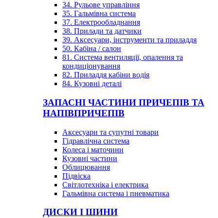
34. Рульове управління
35. Гальмівна система
37. Електрообладнання
38. Прилади та датчики
39. Аксесуари, інструменти та приладдя
50. Кабіна / салон
81. Система вентиляції, опалення та
кондиціонування
82. Приладдя кабіни водія
84. Кузовні деталі
ЗАПАСНІ ЧАСТИНИ ПРИЧЕПІВ ТА
НАПІВПРИЧЕПІВ
Аксесуари та супутні товари
Гідравлічна система
Колеса і маточини
Кузовні частини
Облицювання
Підвіска
Світлотехніка і електрика
Гальмівна система і пневматика
ДИСКИ І ШИНИ