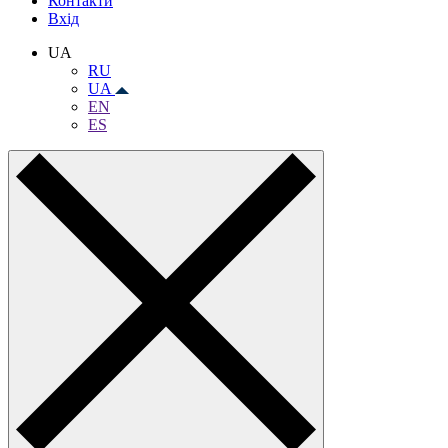
Контакти
Вхiд
UA
RU
UA
EN
ES