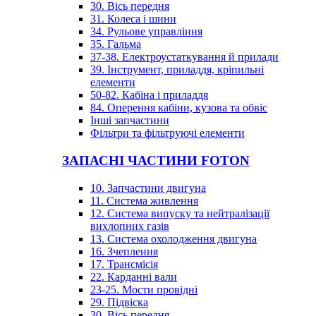
30. Вісь передня
31. Колеса і шини
34. Рульове управління
35. Гальма
37-38. Електроустаткування й прилади
39. Інструмент, приладдя, кріпильні
елементи
50-82. Кабіна і приладдя
84. Оперення кабіни, кузова та обвіс
Інші запчастини
Фільтри та фільтруючі елементи
ЗАПАСНІ ЧАСТИНИ FOTON
10. Запчастини двигуна
11. Система живлення
12. Система випуску та нейтралізації
вихлопних газів
13. Система охолодження двигуна
16. Зчеплення
17. Трансмісія
22. Карданні вали
23-25. Мости провідні
29. Підвіска
30. Вісь передня