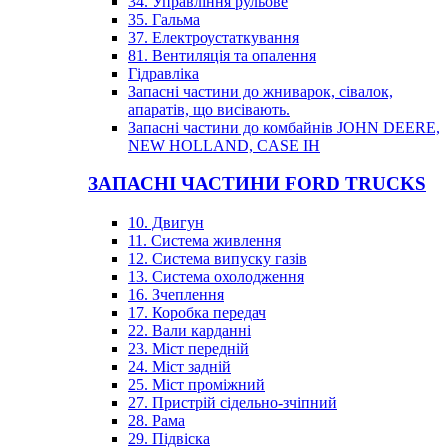
34. Управління рульове
35. Гальма
37. Електроустаткування
81. Вентиляція та опалення
Гідравліка
Запасні частини до жниварок, сівалок,
апаратів, що висівають.
Запасні частини до комбайнів JOHN DEERE,
NEW HOLLAND, CASE IH
ЗАПАСНІ ЧАСТИНИ FORD TRUCKS
10. Двигун
11. Система живлення
12. Система випуску газів
13. Система охолодження
16. Зчеплення
17. Коробка передач
22. Вали карданні
23. Міст передній
24. Міст задній
25. Міст проміжний
27. Пристрій сідельно-зчіпний
28. Рама
29. Підвіска