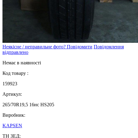
Неякісне / неправильне фото? Повідомити
Повідомлення
відправлено
Немає в наявності
Код товару :
159923
Артикул:
265/70R19,5 16нс HS205
Виробник:
KAPSEN
ТН ЗЕД: