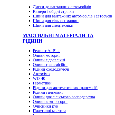
Диски до вантажних автомобілів
Камери і обідні стрічки
Шини для вантажних автомобілів і автобусів
Шини для сільгоспмашин
Шини для спецтехніки
МАСТИЛЬНІ МАТЕРІАЛИ ТА
РІДИНИ
Реагент AdBlue
Оливи моторні
Оливи гідравлічні
Оливи трансмісійні
Рідини охолоджуючі
Автохімія
WD-40
Герметики
Рідини для автоматичних трансмісій
Рідини гальмівні
Оливи для сільського господарства
Оливи компресорні
Очисники рук
Пластичні мастила