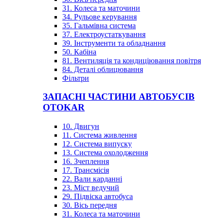
31. Колеса та маточини
34. Рульове керування
35. Гальмівна система
37. Електроустаткування
39. Інструменти та обладнання
50. Кабіна
81. Вентиляція та кондиціювання повітря
84. Деталі облицювання
Фільтри
ЗАПАСНІ ЧАСТИНИ АВТОБУСІВ
OTOKAR
10. Двигун
11. Система живлення
12. Система випуску
13. Система охолодження
16. Зчеплення
17. Трансмісія
22. Вали карданні
23. Міст ведучий
29. Підвіска автобуса
30. Вісь передня
31. Колеса та маточини