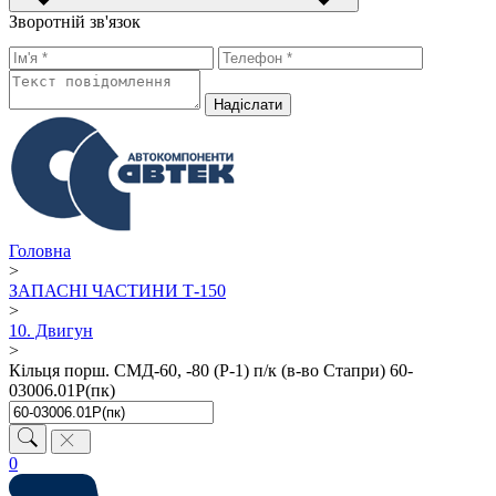
Зворотній зв'язок
Надiслати
Головна
>
ЗАПАСНІ ЧАСТИНИ Т-150
>
10. Двигун
>
Кільця порш. СМД-60, -80 (Р-1) п/к (в-во Стапри) 60-
03006.01Р(пк)
0