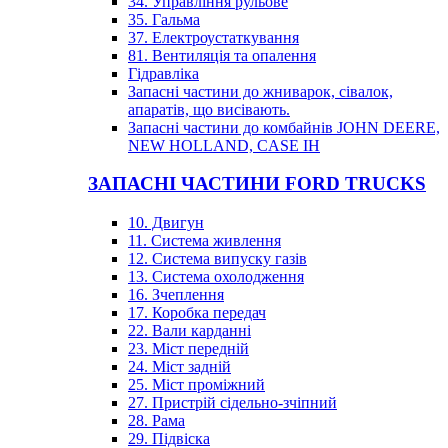
34. Управління рульове
35. Гальма
37. Електроустаткування
81. Вентиляція та опалення
Гідравліка
Запасні частини до жниварок, сівалок,
апаратів, що висівають.
Запасні частини до комбайнів JOHN DEERE,
NEW HOLLAND, CASE IH
ЗАПАСНІ ЧАСТИНИ FORD TRUCKS
10. Двигун
11. Система живлення
12. Система випуску газів
13. Система охолодження
16. Зчеплення
17. Коробка передач
22. Вали карданні
23. Міст передній
24. Міст задній
25. Міст проміжний
27. Пристрій сідельно-зчіпний
28. Рама
29. Підвіска