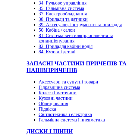
34. Рульове управління
35. Гальмівна система
37. Електрообладнання
38. Прилади та датчики
39. Аксесуари, інструменти та приладдя
50. Кабіна / салон
81. Система вентиляції, опалення та
кондиціонування
82. Приладдя кабіни водія
84. Кузовні деталі
ЗАПАСНІ ЧАСТИНИ ПРИЧЕПІВ ТА
НАПІВПРИЧЕПІВ
Аксесуари та супутні товари
Гідравлічна система
Колеса і маточини
Кузовні частини
Облицювання
Підвіска
Світлотехніка і електрика
Гальмівна система і пневматика
ДИСКИ І ШИНИ