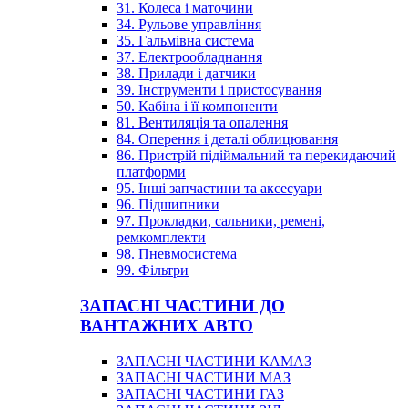
31. Колеса і маточини
34. Рульове управління
35. Гальмівна система
37. Електрообладнання
38. Прилади і датчики
39. Інструменти і пристосування
50. Кабіна і її компоненти
81. Вентиляція та опалення
84. Оперення і деталі облицювання
86. Пристрій підіймальний та перекидаючий
платформи
95. Інші запчастини та аксесуари
96. Підшипники
97. Прокладки, сальники, ремені,
ремкомплекти
98. Пневмосистема
99. Фільтри
ЗАПАСНІ ЧАСТИНИ ДО
ВАНТАЖНИХ АВТО
ЗАПАСНІ ЧАСТИНИ КАМАЗ
ЗАПАСНІ ЧАСТИНИ МАЗ
ЗАПАСНІ ЧАСТИНИ ГАЗ