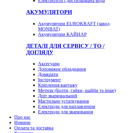
Електроліти і дистильована вода
АКУМУЛЯТОРИ
Акумулятори EUROKRAFT (завод
MONBAT)
Акумулятори КАЙНАР
ДЕТАЛІ ДЛЯ СЕРВІСУ / ТО /
ДОГЛЯДУ
Аксесуари
Допоміжне обладнання
Домкрати
Інструмент
Кріплення вантажу
Метизи (Болти, гайки, шайби та інше)
Дріт зварювальний
Мастильне устаткування
Електроди для наплавлення
Електроди для зварювання
Про нас
Новини
Оплата та доставка