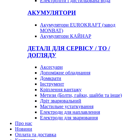
Електроліти і дистильована вода
АКУМУЛЯТОРИ
Акумулятори EUROKRAFT (завод
MONBAT)
Акумулятори КАЙНАР
ДЕТАЛІ ДЛЯ СЕРВІСУ / ТО /
ДОГЛЯДУ
Аксесуари
Допоміжне обладнання
Домкрати
Інструмент
Кріплення вантажу
Метизи (Болти, гайки, шайби та інше)
Дріт зварювальний
Мастильне устаткування
Електроди для наплавлення
Електроди для зварювання
Про нас
Новини
Оплата та доставка