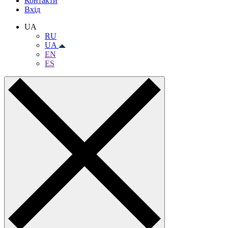
Контакти
Вхiд
UA
RU
UA
EN
ES