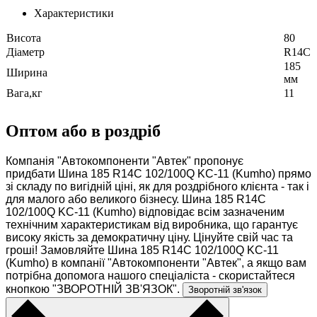
Характеристики
Висота
80
Діаметр
R14C
185
Ширина
мм
Вага,кг
11
Оптом або в роздріб
Компанія "Автокомпоненти "Автек" пропонує
придбати Шина 185 R14C 102/100Q KC-11 (Kumho) прямо
зі складу по вигідній ціні, як для роздрібного клієнта - так і
для малого або великого бізнесу. Шина 185 R14C
102/100Q KC-11 (Kumho) відповідає всім зазначеним
технічним характеристикам від виробника, що гарантує
високу якість за демократичну ціну. Цінуйте свій час та
гроші! Замовляйте Шина 185 R14C 102/100Q KC-11
(Kumho) в компанії "Автокомпоненти "Автек", а якщо вам
потрібна допомога нашого спеціаліста - скористайтеся
кнопкою "ЗВОРОТНІЙ ЗВ'ЯЗОК".
Зворотній зв'язок