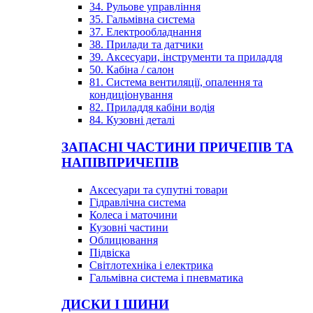
34. Рульове управління
35. Гальмівна система
37. Електрообладнання
38. Прилади та датчики
39. Аксесуари, інструменти та приладдя
50. Кабіна / салон
81. Система вентиляції, опалення та
кондиціонування
82. Приладдя кабіни водія
84. Кузовні деталі
ЗАПАСНІ ЧАСТИНИ ПРИЧЕПІВ ТА
НАПІВПРИЧЕПІВ
Аксесуари та супутні товари
Гідравлічна система
Колеса і маточини
Кузовні частини
Облицювання
Підвіска
Світлотехніка і електрика
Гальмівна система і пневматика
ДИСКИ І ШИНИ