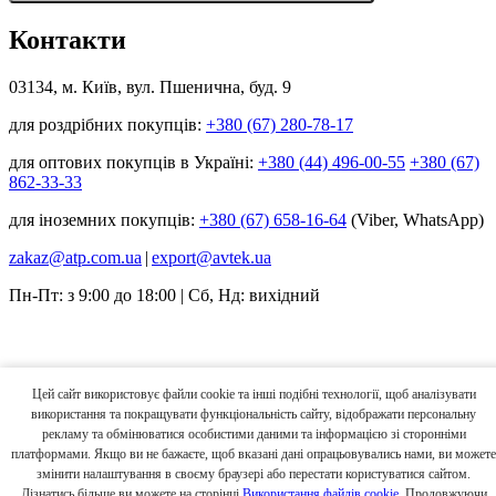
Контакти
03134, м. Київ, вул. Пшенична, буд. 9
для роздрібних покупців:
+380 (67) 280-78-17
для оптових покупців в Україні:
+380 (44) 496-00-55
+380 (67)
862-33-33
для іноземних покупців:
+380 (67) 658-16-64
(Viber, WhatsApp)
zakaz@atp.com.ua
|
export@avtek.ua
Пн-Пт: з 9:00 до 18:00 | Сб, Нд: вихідний
Цей сайт використовує файли cookie та інші подібні технології, щоб аналізувати
використання та покращувати функціональність сайту, відображати персональну
рекламу та обмінюватися особистими даними та інформацією зі сторонніми
платформами. Якщо ви не бажаєте, щоб вказані дані опрацьовувались нами, ви можете
змінити налаштування в своєму браузері або перестати користуватися сайтом.
Дізнатись більше ви можете на сторінці
Використання файлів cookie
. Продовжуючи