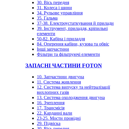
30. Вісь передня
31. Колеса і шини
34. Рульове управління
35. Гальма
37-38. Електроустаткування й прилади
39. Інструмент, приладдя, кріпильні
елементи
50-82. Кабіна і приладдя
84. Оперення кабіни, кузова та обвіс
Інші запчастини
Фільтри та фільтруючі елементи
ЗАПАСНІ ЧАСТИНИ FOTON
10. Запчастини двигуна
11. Система живлення
12. Система випуску та нейтралізації
вихлопних газів
13. Система охолодження двигуна
16. Зчеплення
17. Трансмісія
22. Карданні вали
23-25. Мости провідні
29. Підвіска
30. Вісь передня