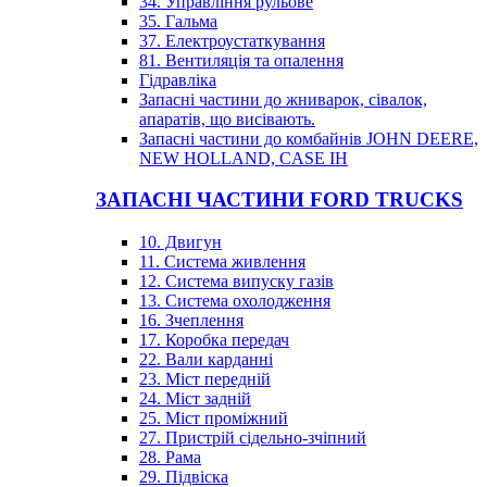
34. Управління рульове
35. Гальма
37. Електроустаткування
81. Вентиляція та опалення
Гідравліка
Запасні частини до жниварок, сівалок,
апаратів, що висівають.
Запасні частини до комбайнів JOHN DEERE,
NEW HOLLAND, CASE IH
ЗАПАСНІ ЧАСТИНИ FORD TRUCKS
10. Двигун
11. Система живлення
12. Система випуску газів
13. Система охолодження
16. Зчеплення
17. Коробка передач
22. Вали карданні
23. Міст передній
24. Міст задній
25. Міст проміжний
27. Пристрій сідельно-зчіпний
28. Рама
29. Підвіска