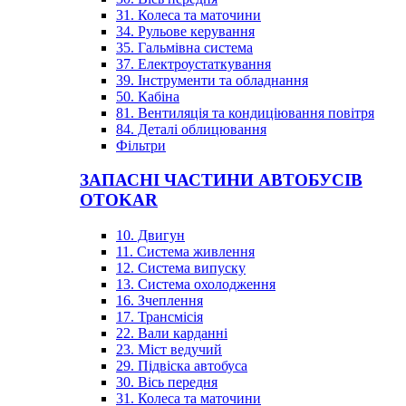
31. Колеса та маточини
34. Рульове керування
35. Гальмівна система
37. Електроустаткування
39. Інструменти та обладнання
50. Кабіна
81. Вентиляція та кондиціювання повітря
84. Деталі облицювання
Фільтри
ЗАПАСНІ ЧАСТИНИ АВТОБУСІВ
OTOKAR
10. Двигун
11. Система живлення
12. Система випуску
13. Система охолодження
16. Зчеплення
17. Трансмісія
22. Вали карданні
23. Міст ведучий
29. Підвіска автобуса
30. Вісь передня
31. Колеса та маточини