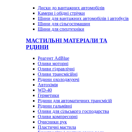
Диски до вантажних автомобілів
Камери і обідні стрічки
Шини для вантажних автомобілів і автобусів
Шини для сільгоспмашин
Шини для спецтехніки
МАСТИЛЬНІ МАТЕРІАЛИ ТА
РІДИНИ
Реагент AdBlue
Оливи моторні
Оливи гідравлічні
Оливи трансмісійні
Рідини охолоджуючі
Автохімія
WD-40
Герметики
Рідини для автоматичних трансмісій
Рідини гальмівні
Оливи для сільського господарства
Оливи компресорні
Очисники рук
Пластичні мастила