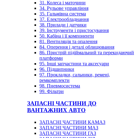
31. Колеса і маточини
34. Рульове управління
35. Гальмівна система
37. Електрообладнання
38. Прилади і датчики
39. Інструменти і пристосування
50. Кабіна і її компоненти
81. Вентиляція та опалення
84. Оперення і деталі облицювання
86. Пристрій підіймальний та перекидаючий
платформи
95. Інші запчастини та аксесуари
96. Підшипники
97. Прокладки, сальники, ремені,
ремкомплекти
98. Пневмосистема
99. Фільтри
ЗАПАСНІ ЧАСТИНИ ДО
ВАНТАЖНИХ АВТО
ЗАПАСНІ ЧАСТИНИ КАМАЗ
ЗАПАСНІ ЧАСТИНИ МАЗ
ЗАПАСНІ ЧАСТИНИ ГАЗ