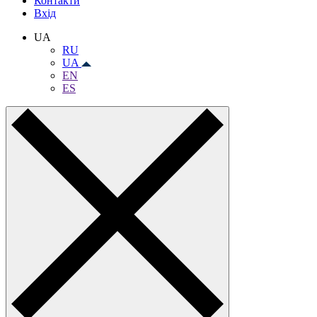
Контакти
Вхiд
UA
RU
UA
EN
ES