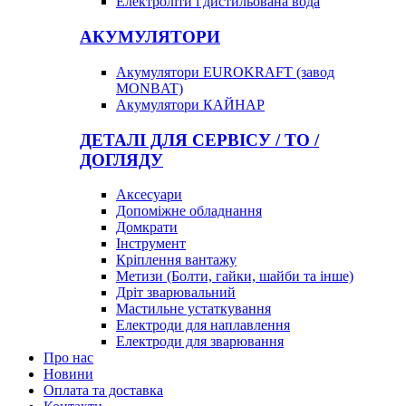
Електроліти і дистильована вода
АКУМУЛЯТОРИ
Акумулятори EUROKRAFT (завод
MONBAT)
Акумулятори КАЙНАР
ДЕТАЛІ ДЛЯ СЕРВІСУ / ТО /
ДОГЛЯДУ
Аксесуари
Допоміжне обладнання
Домкрати
Інструмент
Кріплення вантажу
Метизи (Болти, гайки, шайби та інше)
Дріт зварювальний
Мастильне устаткування
Електроди для наплавлення
Електроди для зварювання
Про нас
Новини
Оплата та доставка