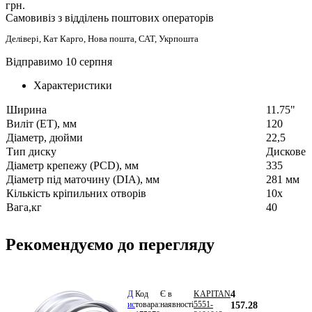
грн.
Самовивіз з відділень поштових операторів
Делівері, Кат Карго, Нова пошта, САТ, Укрпошта
Відправимо 10 серпня
Характеристики
Ширина
11.75"
Виліт (ET), мм
120
Діаметр, дюйми
22,5
Тип диску
Дискове
Діаметр крепежу (PCD), мм
335
Діаметр під маточину (DIA), мм
281 мм
Кількість кріпильних отворів
10х
Вага,кг
40
Рекомендуємо до перегляду
Д
Код
Є в
KAPITAN
4
ис
товара:
наявності
5551-
157.28