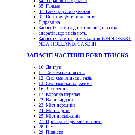
34. Управління рульове
35. Гальма
37. Електроустаткування
81. Вентиляція та опалення
Гідравліка
Запасні частини до жниварок, сівалок,
апаратів, що висівають.
Запасні частини до комбайнів JOHN DEERE,
NEW HOLLAND, CASE IH
ЗАПАСНІ ЧАСТИНИ FORD TRUCKS
10. Двигун
11. Система живлення
12. Система випуску газів
13. Система охолодження
16. Зчеплення
17. Коробка передач
22. Вали карданні
23. Міст передній
24. Міст задній
25. Міст проміжний
27. Пристрій сідельно-зчіпний
28. Рама
29. Підвіска