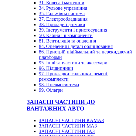
31. Колеса і маточини
34. Рульове управління
35. Гальмівна система
37. Електрообладнання
38. Прилади і датчики
39. Інструменти і пристосування
50. Кабіна і її компоненти
81. Вентиляція та опалення
84. Оперення і деталі облицювання
86. Пристрій підіймальний та перекидаючий
платформи
95. Інші запчастини та аксесуари
96. Підшипники
97. Прокладки, сальники, ремені,
ремкомплекти
98. Пневмосистема
99. Фільтри
ЗАПАСНІ ЧАСТИНИ ДО
ВАНТАЖНИХ АВТО
ЗАПАСНІ ЧАСТИНИ КАМАЗ
ЗАПАСНІ ЧАСТИНИ МАЗ
ЗАПАСНІ ЧАСТИНИ ГАЗ