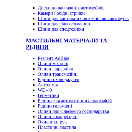
Диски до вантажних автомобілів
Камери і обідні стрічки
Шини для вантажних автомобілів і автобусів
Шини для сільгоспмашин
Шини для спецтехніки
МАСТИЛЬНІ МАТЕРІАЛИ ТА
РІДИНИ
Реагент AdBlue
Оливи моторні
Оливи гідравлічні
Оливи трансмісійні
Рідини охолоджуючі
Автохімія
WD-40
Герметики
Рідини для автоматичних трансмісій
Рідини гальмівні
Оливи для сільського господарства
Оливи компресорні
Очисники рук
Пластичні мастила