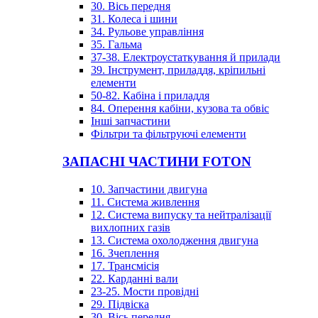
30. Вісь передня
31. Колеса і шини
34. Рульове управління
35. Гальма
37-38. Електроустаткування й прилади
39. Інструмент, приладдя, кріпильні
елементи
50-82. Кабіна і приладдя
84. Оперення кабіни, кузова та обвіс
Інші запчастини
Фільтри та фільтруючі елементи
ЗАПАСНІ ЧАСТИНИ FOTON
10. Запчастини двигуна
11. Система живлення
12. Система випуску та нейтралізації
вихлопних газів
13. Система охолодження двигуна
16. Зчеплення
17. Трансмісія
22. Карданні вали
23-25. Мости провідні
29. Підвіска
30. Вісь передня