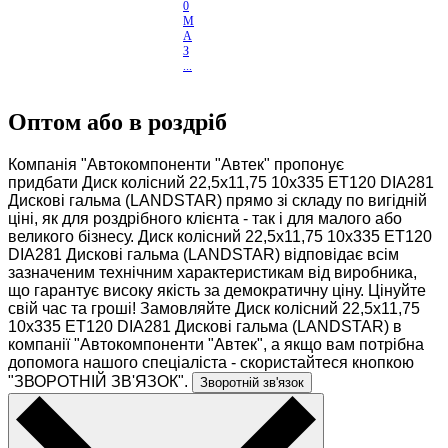
0
М
А
З
...
Оптом або в роздріб
Компанія "Автокомпоненти "Автек" пропонує
придбати Диск колісний 22,5х11,75 10х335 ET120 DIA281
Дискові гальма (LANDSTAR) прямо зі складу по вигідній
ціні, як для роздрібного клієнта - так і для малого або
великого бізнесу. Диск колісний 22,5х11,75 10х335 ET120
DIA281 Дискові гальма (LANDSTAR) відповідає всім
зазначеним технічним характеристикам від виробника,
що гарантує високу якість за демократичну ціну. Цінуйте
свій час та гроші! Замовляйте Диск колісний 22,5х11,75
10х335 ET120 DIA281 Дискові гальма (LANDSTAR) в
компанії "Автокомпоненти "Автек", а якщо вам потрібна
допомога нашого спеціаліста - скористайтеся кнопкою
"ЗВОРОТНІЙ ЗВ'ЯЗОК".
Зворотній зв'язок