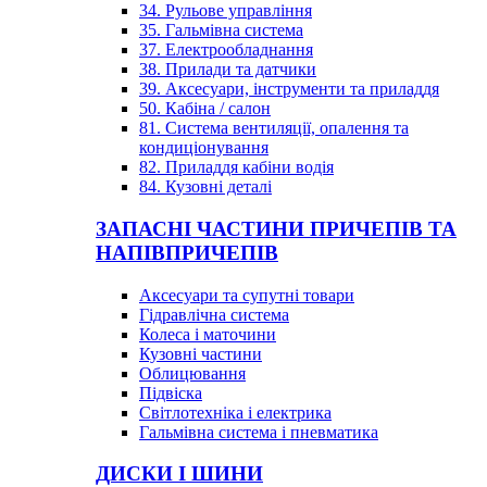
34. Рульове управління
35. Гальмівна система
37. Електрообладнання
38. Прилади та датчики
39. Аксесуари, інструменти та приладдя
50. Кабіна / салон
81. Система вентиляції, опалення та
кондиціонування
82. Приладдя кабіни водія
84. Кузовні деталі
ЗАПАСНІ ЧАСТИНИ ПРИЧЕПІВ ТА
НАПІВПРИЧЕПІВ
Аксесуари та супутні товари
Гідравлічна система
Колеса і маточини
Кузовні частини
Облицювання
Підвіска
Світлотехніка і електрика
Гальмівна система і пневматика
ДИСКИ І ШИНИ