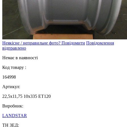
Неякісне / неправильне фото? Повідомити
Повідомлення
відправлено
Немає в наявності
Код товару :
164998
Артикул:
22,5х11,75 10х335 ET120
Виробник:
LANDSTAR
ТН ЗЕД: