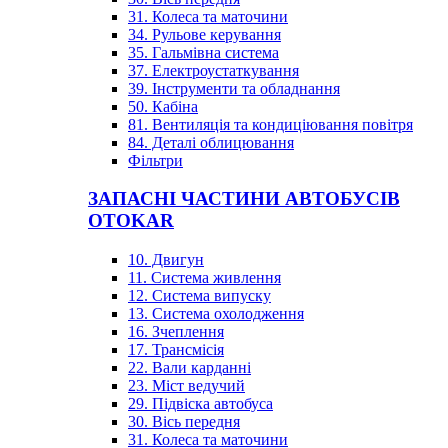
31. Колеса та маточини
34. Рульове керування
35. Гальмівна система
37. Електроустаткування
39. Інструменти та обладнання
50. Кабіна
81. Вентиляція та кондиціювання повітря
84. Деталі облицювання
Фільтри
ЗАПАСНІ ЧАСТИНИ АВТОБУСІВ
OTOKAR
10. Двигун
11. Система живлення
12. Система випуску
13. Система охолодження
16. Зчеплення
17. Трансмісія
22. Вали карданні
23. Міст ведучий
29. Підвіска автобуса
30. Вісь передня
31. Колеса та маточини