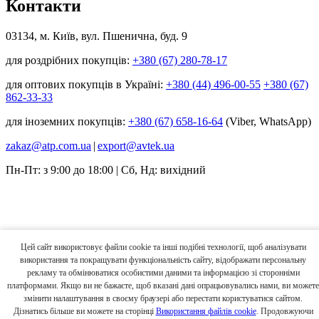
Контакти
03134, м. Київ, вул. Пшенична, буд. 9
для роздрібних покупців:
+380 (67) 280-78-17
для оптових покупців в Україні:
+380 (44) 496-00-55
+380 (67)
862-33-33
для іноземних покупців:
+380 (67) 658-16-64
(Viber, WhatsApp)
zakaz@atp.com.ua
|
export@avtek.ua
Пн-Пт: з 9:00 до 18:00 | Сб, Нд: вихідний
Цей сайт використовує файли cookie та інші подібні технології, щоб аналізувати
використання та покращувати функціональність сайту, відображати персональну
рекламу та обмінюватися особистими даними та інформацією зі сторонніми
платформами. Якщо ви не бажаєте, щоб вказані дані опрацьовувались нами, ви можете
змінити налаштування в своєму браузері або перестати користуватися сайтом.
Дізнатись більше ви можете на сторінці
Використання файлів cookie
. Продовжуючи