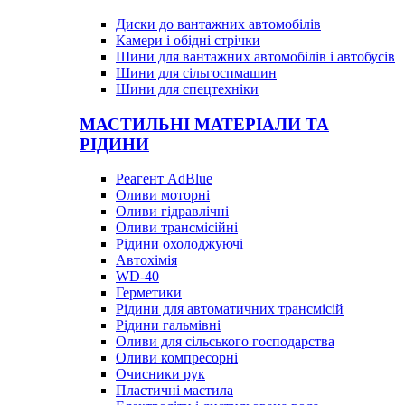
Диски до вантажних автомобілів
Камери і обідні стрічки
Шини для вантажних автомобілів і автобусів
Шини для сільгоспмашин
Шини для спецтехніки
МАСТИЛЬНІ МАТЕРІАЛИ ТА
РІДИНИ
Реагент AdBlue
Оливи моторні
Оливи гідравлічні
Оливи трансмісійні
Рідини охолоджуючі
Автохімія
WD-40
Герметики
Рідини для автоматичних трансмісій
Рідини гальмівні
Оливи для сільського господарства
Оливи компресорні
Очисники рук
Пластичні мастила