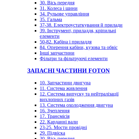
30. Вісь передня
31. Колеса і шини
34. Рульове управління
35. Гальма
37-38. Електроустаткування й прилади
39. Інструмент, приладдя, кріпильні
елементи
50-82. Кабіна і приладдя
84. Оперення кабіни, кузова та обвіс
Інші запчастини
Фільтри та фільтруючі елементи
ЗАПАСНІ ЧАСТИНИ FOTON
10. Запчастини двигуна
11. Система живлення
12. Система випуску та нейтралізації
вихлопних газів
13. Система охолодження двигуна
16. Зчеплення
17. Трансмісія
22. Карданні вали
23-25. Мости провідні
29. Підвіска
30. Вісь передня