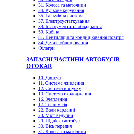
31. Колеса та маточини
34. Рульове керування
35. Гальмівна система
37. Електроустаткування
39. Інструменти та обладнання
50. Кабіна
81. Вентиляція та кондиціювання повітря
84. Деталі облицювання
Фільтри
ЗАПАСНІ ЧАСТИНИ АВТОБУСІВ
OTOKAR
10. Двигун
11. Система живлення
12. Система випуску
13. Система охолодження
16. Зчеплення
17. Трансмісія
22. Вали карданні
23. Міст ведучий
29. Підвіска автобуса
30. Вісь передня
31. Колеса та маточини