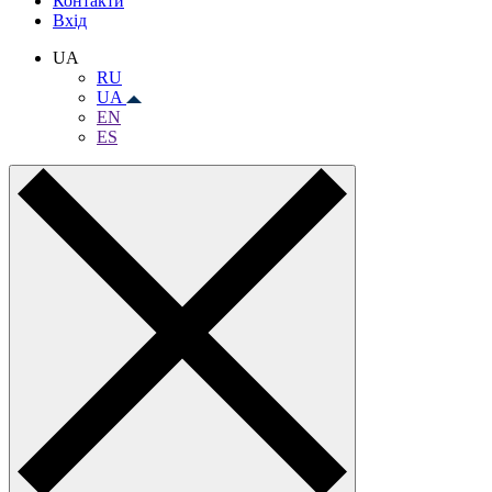
Контакти
Вхiд
UA
RU
UA
EN
ES