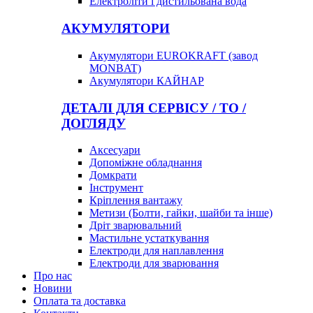
Електроліти і дистильована вода
АКУМУЛЯТОРИ
Акумулятори EUROKRAFT (завод
MONBAT)
Акумулятори КАЙНАР
ДЕТАЛІ ДЛЯ СЕРВІСУ / ТО /
ДОГЛЯДУ
Аксесуари
Допоміжне обладнання
Домкрати
Інструмент
Кріплення вантажу
Метизи (Болти, гайки, шайби та інше)
Дріт зварювальний
Мастильне устаткування
Електроди для наплавлення
Електроди для зварювання
Про нас
Новини
Оплата та доставка