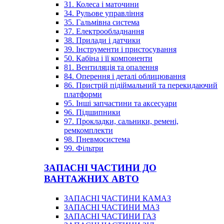
31. Колеса і маточини
34. Рульове управління
35. Гальмівна система
37. Електрообладнання
38. Прилади і датчики
39. Інструменти і пристосування
50. Кабіна і її компоненти
81. Вентиляція та опалення
84. Оперення і деталі облицювання
86. Пристрій підіймальний та перекидаючий
платформи
95. Інші запчастини та аксесуари
96. Підшипники
97. Прокладки, сальники, ремені,
ремкомплекти
98. Пневмосистема
99. Фільтри
ЗАПАСНІ ЧАСТИНИ ДО
ВАНТАЖНИХ АВТО
ЗАПАСНІ ЧАСТИНИ КАМАЗ
ЗАПАСНІ ЧАСТИНИ МАЗ
ЗАПАСНІ ЧАСТИНИ ГАЗ