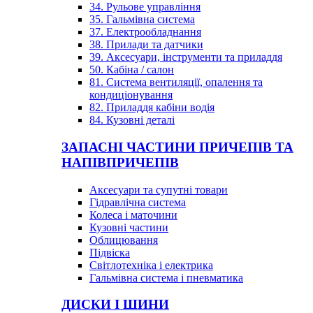
34. Рульове управління
35. Гальмівна система
37. Електрообладнання
38. Прилади та датчики
39. Аксесуари, інструменти та приладдя
50. Кабіна / салон
81. Система вентиляції, опалення та
кондиціонування
82. Приладдя кабіни водія
84. Кузовні деталі
ЗАПАСНІ ЧАСТИНИ ПРИЧЕПІВ ТА
НАПІВПРИЧЕПІВ
Аксесуари та супутні товари
Гідравлічна система
Колеса і маточини
Кузовні частини
Облицювання
Підвіска
Світлотехніка і електрика
Гальмівна система і пневматика
ДИСКИ І ШИНИ