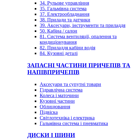
34. Рульове управління
35. Гальмівна система
37. Електрообладнання
38. Прилади та датчики
39. Аксесуари, інструменти та приладдя
50. Кабіна / салон
81. Система вентиляції, опалення та
кондиціонування
82. Приладдя кабіни водія
84. Кузовні деталі
ЗАПАСНІ ЧАСТИНИ ПРИЧЕПІВ ТА
НАПІВПРИЧЕПІВ
Аксесуари та супутні товари
Гідравлічна система
Колеса і маточини
Кузовні частини
Облицювання
Підвіска
Світлотехніка і електрика
Гальмівна система і пневматика
ДИСКИ І ШИНИ