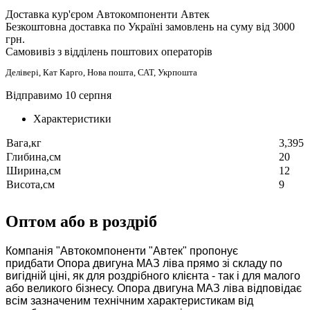
Доставка кур'єром Автокомпоненти Автек
Безкоштовна доставка по Україні замовлень на суму від 3000
грн.
Самовивіз з відділень поштових операторів
Делівері, Кат Карго, Нова пошта, САТ, Укрпошта
Відправимо 10 серпня
Характеристики
Вага,кг
3,395
Глибина,см
20
Ширина,см
12
Висота,см
9
Оптом або в роздріб
Компанія "Автокомпоненти "Автек" пропонує
придбати Опора двигуна МАЗ ліва прямо зі складу по
вигідній ціні, як для роздрібного клієнта - так і для малого
або великого бізнесу. Опора двигуна МАЗ ліва відповідає
всім зазначеним технічним характеристикам від