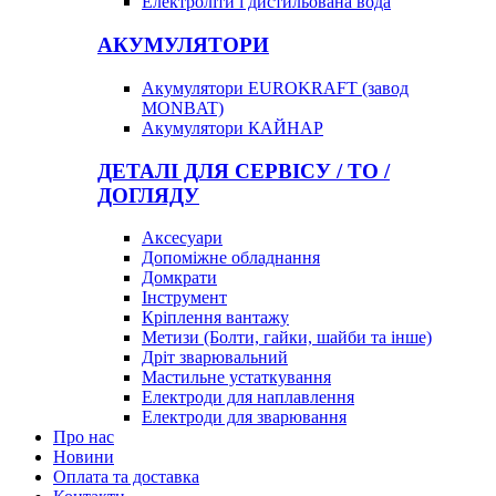
Електроліти і дистильована вода
АКУМУЛЯТОРИ
Акумулятори EUROKRAFT (завод
MONBAT)
Акумулятори КАЙНАР
ДЕТАЛІ ДЛЯ СЕРВІСУ / ТО /
ДОГЛЯДУ
Аксесуари
Допоміжне обладнання
Домкрати
Інструмент
Кріплення вантажу
Метизи (Болти, гайки, шайби та інше)
Дріт зварювальний
Мастильне устаткування
Електроди для наплавлення
Електроди для зварювання
Про нас
Новини
Оплата та доставка