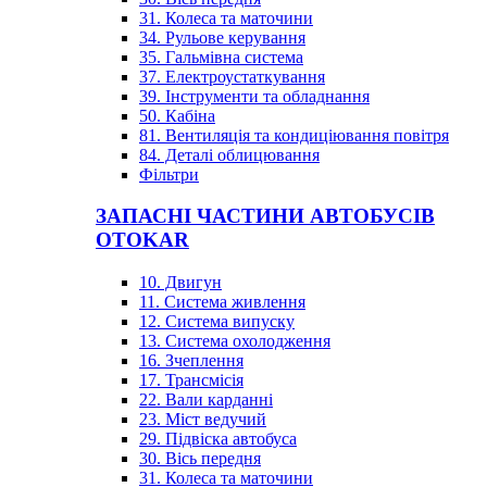
31. Колеса та маточини
34. Рульове керування
35. Гальмівна система
37. Електроустаткування
39. Інструменти та обладнання
50. Кабіна
81. Вентиляція та кондиціювання повітря
84. Деталі облицювання
Фільтри
ЗАПАСНІ ЧАСТИНИ АВТОБУСІВ
OTOKAR
10. Двигун
11. Система живлення
12. Система випуску
13. Система охолодження
16. Зчеплення
17. Трансмісія
22. Вали карданні
23. Міст ведучий
29. Підвіска автобуса
30. Вісь передня
31. Колеса та маточини