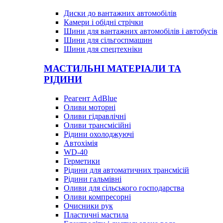
Диски до вантажних автомобілів
Камери і обідні стрічки
Шини для вантажних автомобілів і автобусів
Шини для сільгоспмашин
Шини для спецтехніки
МАСТИЛЬНІ МАТЕРІАЛИ ТА
РІДИНИ
Реагент AdBlue
Оливи моторні
Оливи гідравлічні
Оливи трансмісійні
Рідини охолоджуючі
Автохімія
WD-40
Герметики
Рідини для автоматичних трансмісій
Рідини гальмівні
Оливи для сільського господарства
Оливи компресорні
Очисники рук
Пластичні мастила