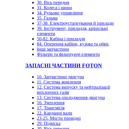
30. Вісь передня
31. Колеса і шини
34. Рульове управління
35. Гальма
37-38. Електроустаткування й прилади
39. Інструмент, приладдя, кріпильні
елементи
50-82. Кабіна і приладдя
84. Оперення кабіни, кузова та обвіс
Інші запчастини
Фільтри та фільтруючі елементи
ЗАПАСНІ ЧАСТИНИ FOTON
10. Запчастини двигуна
11. Система живлення
12. Система випуску та нейтралізації
вихлопних газів
13. Система охолодження двигуна
16. Зчеплення
17. Трансмісія
22. Карданні вали
23-25. Мости провідні
29. Підвіска
30. Вісь передня