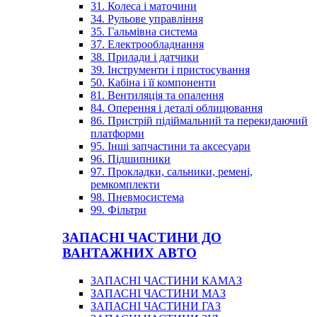
31. Колеса і маточини
34. Рульове управління
35. Гальмівна система
37. Електрообладнання
38. Прилади і датчики
39. Інструменти і пристосування
50. Кабіна і її компоненти
81. Вентиляція та опалення
84. Оперення і деталі облицювання
86. Пристрій підіймальний та перекидаючий
платформи
95. Інші запчастини та аксесуари
96. Підшипники
97. Прокладки, сальники, ремені,
ремкомплекти
98. Пневмосистема
99. Фільтри
ЗАПАСНІ ЧАСТИНИ ДО
ВАНТАЖНИХ АВТО
ЗАПАСНІ ЧАСТИНИ КАМАЗ
ЗАПАСНІ ЧАСТИНИ МАЗ
ЗАПАСНІ ЧАСТИНИ ГАЗ