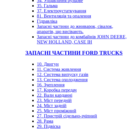
34. Управління рульове
35. Гальма
37. Електроустаткування
81. Вентиляція та опалення
Гідравліка
Запасні частини до жниварок, сівалок,
апаратів, що висівають.
Запасні частини до комбайнів JOHN DEERE,
NEW HOLLAND, CASE IH
ЗАПАСНІ ЧАСТИНИ FORD TRUCKS
10. Двигун
11. Система живлення
12. Система випуску газів
13. Система охолодження
16. Зчеплення
17. Коробка передач
22. Вали карданні
23. Міст передній
24. Міст задній
25. Міст проміжний
27. Пристрій сідельно-зчіпний
28. Рама
29. Підвіска