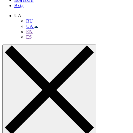
Контакти
Вхiд
UA
RU
UA
EN
ES